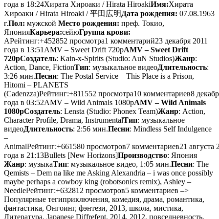
года в 18:24
Хирата Хироаки / Hirata Hiroaki
Имя:
Хирата
Хироаки / Hirata Hiroaki / 平田広明
Дата рождения:
07.08.1963
г.
Пол:
мужской
Место рождения:
преф. Токио,
Япония
Карьера:
сейю
Группа крови:
АРейтинг:+452852 просмотра1 комментарий23 декабря 2011
года в 13:51
AMV – Sweet Drift 720p
AMV – Sweet Drift
720p
Создатель
: Kain-x-Spirits (Studio: AuN Studios)
Жанр
:
Action, Dance, Fiction
Тип
: музыкальное видео
Длительность
:
3:26 мин.
Песни
: The Postal Service – This Place is a Prison,
Hitomi – PLANETS
(Cadenzza)Рейтинг:+811552 просмотра10 комментариев8 декабр
года в 03:52
AMV – Wild Animals 1080p
AMV – Wild Animals
1080p
Создатель
: Lensta (Studio: Phonex Team)
Жанр
: Action,
Character Profile, Drama, Instrumental
Тип
: музыкальное
видео
Длительность
: 2:56 мин.
Песни
: Mindless Self Indulgence
–
AnimalРейтинг:+661580 просмотров7 комментариев21 августа 
года в 21:13
Bullets [New Horizons]
Производство
: Япония
Жанр
: музыка
Тип
: музыкальное видео, 1:05 мин.
Песни
: The
Qemists – Dem na like me Asking Alexandria – i was once possibly
maybe perhaps a cowboy king (robotsonics remix), Ashley –
NeedleРейтинг:+632812 просмотров5 комментариев –>
Популярные тегиприключения, комедия, драма, романтика,
фантастика, Онгоинг, фэнтези, 2013, школа, мистика,
Литература, Japanese Diffrefent, 2014, 2012, повседневность,