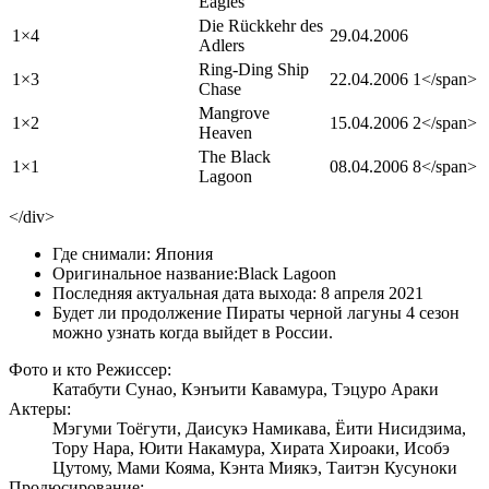
Eagles
Die Rückkehr des
1×4
29.04.2006
Adlers
Ring-Ding Ship
1×3
22.04.2006
1</span>
Chase
Mangrove
1×2
15.04.2006
2</span>
Heaven
The Black
1×1
08.04.2006
8</span>
Lagoon
</div>
Где снимали:
Япония
Оригинальное название:
Black Lagoon
Последняя актуальная дата выхода:
8 апреля 2021
Будет ли продолжение Пираты черной лагуны 4 сезон
можно узнать когда выйдет в России.
Фото и кто Режиссер:
Катабути Сунао, Кэнъити Кавамура, Тэцуро Араки
Актеры:
Мэгуми Тоёгути, Даисукэ Намикава, Ёити Нисидзима,
Тору Нара, Юити Накамура, Хирата Хироаки, Исобэ
Цутому, Мами Кояма, Кэнта Миякэ, Таитэн Кусуноки
Продюсирование: