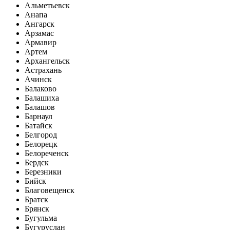
Альметьевск
Анапа
Ангарск
Арзамас
Армавир
Артем
Архангельск
Астрахань
Ачинск
Балаково
Балашиха
Балашов
Барнаул
Батайск
Белгород
Белорецк
Белореченск
Бердск
Березники
Бийск
Благовещенск
Братск
Брянск
Бугульма
Бугуруслан