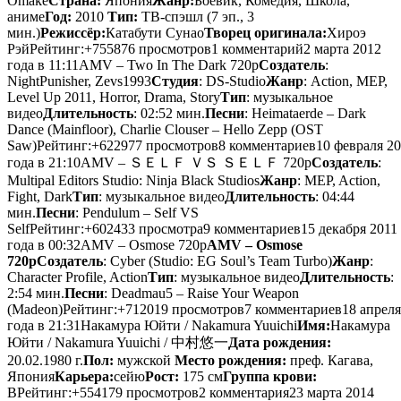
Omake
Страна:
Япония
Жанр:
Боевик, Комедия, Школа,
аниме
Год:
2010
Тип:
ТВ-спэшл (7 эп., 3
мин.)
Режиссёр:
Катабути Сунао
Творец оригинала:
Хироэ
РэйРейтинг:+755876 просмотров1 комментарий2 марта 2012
года в 11:11
AMV – Two In The Dark 720p
Создатель
:
NightPunisher, Zevs1993
Студия
: DS-Studio
Жанр
: Action, MEP,
Level Up 2011, Horror, Drama, Story
Тип
: музыкальное
видео
Длительность
: 02:52 мин.
Песни
: Heimataerde – Dark
Dance (Mainfloor), Charlie Clouser – Hello Zepp (OST
Saw)Рейтинг:+622977 просмотров8 комментариев10 февраля 2
года в 21:10
AMV – ＳＥＬＦ ＶＳ ＳＥＬＦ 720p
Создатель
:
Multipal Editors Studio: Ninja Black Studios
Жанр
: MEP, Action,
Fight, Dark
Тип
: музыкальное видео
Длительность
: 04:44
мин.
Песни
: Pendulum – Self VS
SelfРейтинг:+602433 просмотра9 комментариев15 декабря 2011
года в 00:32
AMV – Osmose 720p
AMV – Osmose
720p
Создатель
: Cyber (Studio: EG Soul’s Team Turbo)
Жанр
:
Character Profile, Action
Тип
: музыкальное видео
Длительность
:
2:54 мин.
Песни
: Deadmau5 – Raise Your Weapon
(Madeon)Рейтинг:+712019 просмотров7 комментариев18 апреля
года в 21:31
Накамура Юйти / Nakamura Yuuichi
Имя:
Накамура
Юйти / Nakamura Yuuichi / 中村悠一
Дата рождения:
20.02.1980 г.
Пол:
мужской
Место рождения:
преф. Кагава,
Япония
Карьера:
сейю
Рост:
175 см
Группа крови:
ВРейтинг:+554179 просмотров2 комментария23 марта 2014