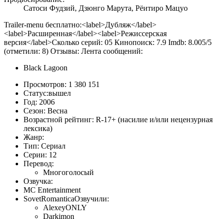
Сатоси Фудзий, Дзюнго Марута, Рёитиро Мацуо
Trailer-menu бесплатно:<label>Дубляж</label>
<label>Расширенная</label><label>Режиссерская
версия</label>Сколько серий: 05 Кинопоиск:
7.9
Imdb:
8.00
5
/
5
(отметили:
8
)
Отзывы:
Лента сообщений:
Black Lagoon
Просмотров:
1 380 151
Статус:
вышел
Год:
2006
Сезон:
Весна
Возрастной рейтинг:
R-17+ (насилие и/или нецензурная
лексика)
Жанр:
Тип:
Сериал
Серии:
12
Перевод:
Многоголосый
Озвучка:
MC Entertainment
SovetRomantica
Озвучили:
AlexeyONLY
Darkimon