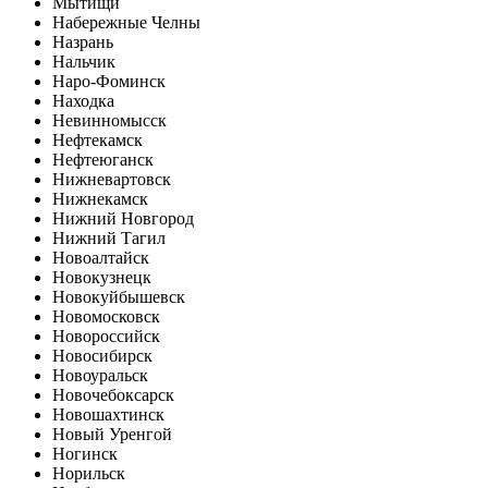
Мытищи
Набережные Челны
Назрань
Нальчик
Наро-Фоминск
Находка
Невинномысск
Нефтекамск
Нефтеюганск
Нижневартовск
Нижнекамск
Нижний Новгород
Нижний Тагил
Новоалтайск
Новокузнецк
Новокуйбышевск
Новомосковск
Новороссийск
Новосибирск
Новоуральск
Новочебоксарск
Новошахтинск
Новый Уренгой
Ногинск
Норильск