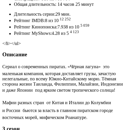
Общая длительность: 14 часов 25 минут
Длительность серии:29 мин.
12 252
Рейтинг IMDB:8 из 10
5 059
Рейтинг Кинопоиска:7.938 из 10
4 123
Рейтинг MyShows:4.28 из 5
</li></ul>
Описание
Cериал о современных пиратах. «Чёрная лагуна»  это
маленькая компания, которая доставляет грузы, зачастую
нелегальные, по всему Южно-Китайскому морю. Тёмная
сторона жизни Таиланда, Филиппин, Малайзии, Индонезии
и даже Японии  под ярким светом тропического солнца!
Мафии разных стран  от Китая и Италии до Колумбии
и России  бьются за власть в главном пиратском городе
восточных морей, мифическом Роанапуре.
3 сезон