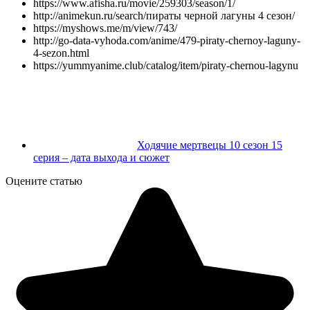
https://www.afisha.ru/movie/259303/season/1/
http://animekun.ru/search/пираты черной лагуны 4 сезон/
https://myshows.me/m/view/743/
http://go-data-vyhoda.com/anime/479-piraty-chernoy-laguny-
4-sezon.html
https://yummyanime.club/catalog/item/piraty-chernou-lagynu
Ходячие мертвецы 10 сезон 15
серия – дата выхода и сюжет
Оцените статью