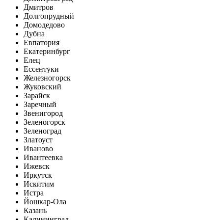
Дмитров
Долгопрудный
Домодедово
Дубна
Евпатория
Екатеринбург
Елец
Ессентуки
Железногорск
Жуковский
Зарайск
Заречный
Звенигород
Зеленогорск
Зеленоград
Златоуст
Иваново
Ивантеевка
Ижевск
Иркутск
Искитим
Истра
Йошкар-Ола
Казань
Калининград