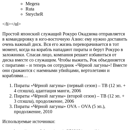
Megera
Ruta
SteycheR
</li></ul>
Простой японский служащий Рокуро Окадзима отправляется
в командировку в юго-восточную Азию: ему нужно доставить
очень важный диск. Вся его жизнь переворачивается в тот
момент, когда на корабль нападают пираты и берут Рокуро в
заложники. Спасая лицо, компания решает избавиться от
диска вместе со служащим. Чтобы выжить, Рок объединяется
с пиратами – и теперь он сотрудник «Чёрной лагуны»! Вместе
они сражаются с наемными убийцами, вертолетами и
кораблями…
Пираты «Чёрной лагуны» (первый сезон) – ТВ (12 эп. +
4 спэшла), адаптация манги, 2006
Пираты «Чёрной лагуны» (второй сезон) – ТВ (12 эп. +
3 спэшла), продолжение, 2006
Пираты «Чёрной лагуны» OVA – OVA (5 эп.),
продолжение, 2010
Используемые источники: