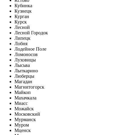
Кстово
Кубинка
Кузнецк
Курган
Курск
Лесной
Лесной Городок
Липецк
Лобня
Лодейное Поле
Ломоносов
Луховицы
Лысьва
Лыткарино
Люберцы
Магадан
Магнитогорск
Майкоп
Махачкала
Миасс
Можайск
Московский
Мурманск
Муром
Мценск