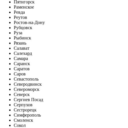
Пятигорск
Раменское
Ревда
Реутов
Ростов-на-Дону
Рубцовск
Руза
Рыбинск
Рязань
Салават
Салехард
Самара
Саранск
Саратов
Саров
Севастополь
Северодвинск
Североморск
Северск
Сергиев Посад
Серпухов
Сестрорецк
Симферополь
Смоленск
Сокол