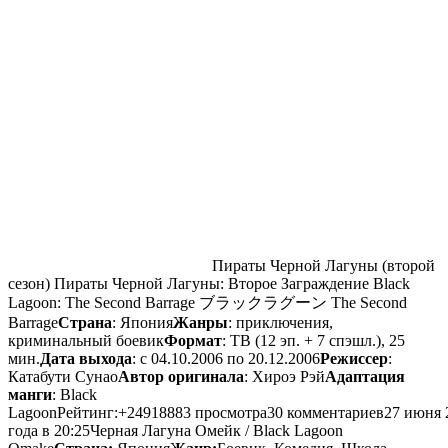
Пираты Черной Лагуны (второй
сезон) Пираты Черной Лагуны: Второе Заграждение Black
Lagoon: The Second Barrage ブラックラグーン The Second
Barrage
Страна
: Япония
Жанры
: приключения,
криминальный боевик
Формат
: ТВ (12 эп. + 7 спэшл.), 25
мин.
Дата выхода
: c 04.10.2006 по 20.12.2006
Режиссер
:
Катабути Сунао
Автор оригинала
: Хироэ Рэй
Адаптация
манги
: Black
LagoonРейтинг:+24918883 просмотра30 комментариев27 июня 
года в 20:25
Черная Лагуна Омейк / Black Lagoon