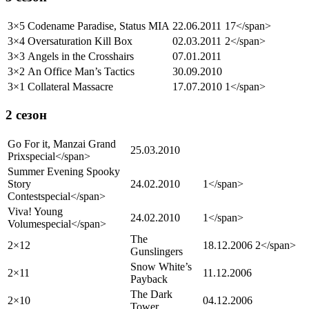
3×5
Codename Paradise, Status MIA
22.06.2011
17</span>
3×4
Oversaturation Kill Box
02.03.2011
2</span>
3×3
Angels in the Crosshairs
07.01.2011
3×2
An Office Man’s Tactics
30.09.2010
3×1
Collateral Massacre
17.07.2010
1</span>
2 сезон
Go For it, Manzai Grand
25.03.2010
Prix
special
</span>
Summer Evening Spooky
Story
24.02.2010
1</span>
Contest
special
</span>
Viva! Young
24.02.2010
1</span>
Volume
special
</span>
The
2×12
18.12.2006
2</span>
Gunslingers
Snow White’s
2×11
11.12.2006
Payback
The Dark
2×10
04.12.2006
Tower