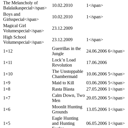
The Melancholy of
10.02.2010
1</span>
Balalaika
special
</span>
Boys and
10.02.2010
1</span>
Girls
special
</span>
Magical Girl
23.12.2009
Volume
special
</span>
High School
23.12.2009
1</span>
Volume
special
</span>
Guerrillas in the
1×12
24.06.2006
6</span>
Jungle
Lock’n Load
1×11
17.06.2006
Revolution
The Unstoppable
1×10
10.06.2006
5</span>
Chambermaid
1×9
Maid to Kill
03.06.2006
5</span>
1×8
Rasta Blasta
27.05.2006
1</span>
Calm Down, Two
1×7
20.05.2006
5</span>
Men
Moonlit Hunting
1×6
13.05.2006
1</span>
Grounds
Eagle Hunting
1×5
and Hunting
06.05.2006
1</span>