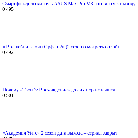
Смартфон-долгожитель ASUS Max Pro M3 готовится к выходу
0
495
« Волшебник-воин Орфен 2» (2 сезон) смотреть онлайн
0
492
Почему «Трон 3: Восхождение» до сих пор не вышел
0
501
«Академия Уитс» 2 сезон дата выхода – сериал закрыт