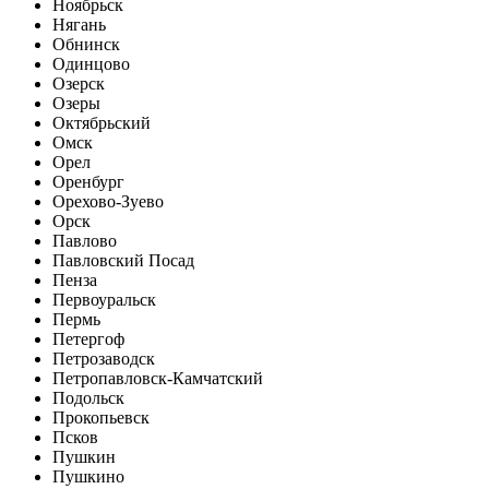
Ноябрьск
Нягань
Обнинск
Одинцово
Озерск
Озеры
Октябрьский
Омск
Орел
Оренбург
Орехово-Зуево
Орск
Павлово
Павловский Посад
Пенза
Первоуральск
Пермь
Петергоф
Петрозаводск
Петропавловск-Камчатский
Подольск
Прокопьевск
Псков
Пушкин
Пушкино