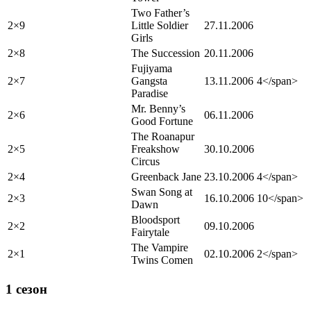
Two Father’s
2×9
Little Soldier
27.11.2006
Girls
2×8
The Succession
20.11.2006
Fujiyama
2×7
Gangsta
13.11.2006
4</span>
Paradise
Mr. Benny’s
2×6
06.11.2006
Good Fortune
The Roanapur
2×5
Freakshow
30.10.2006
Circus
2×4
Greenback Jane
23.10.2006
4</span>
Swan Song at
2×3
16.10.2006
10</span>
Dawn
Bloodsport
2×2
09.10.2006
Fairytale
The Vampire
2×1
02.10.2006
2</span>
Twins Comen
1 сезон