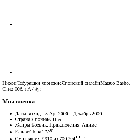
НихонЧебурашки японскиеЯпонский онлайнMatsuo Bashō.
Стих 006. ( A / あ)
Моя оценка
Даты выхода: 8 Apr 2006 – Декабрь 2006
Страна:Япония/США
Жанры:Боевик, Приключения, Аниме
JP
Канал:Chiba TV
1.13%
Смотрящих:7 910 из 700 704