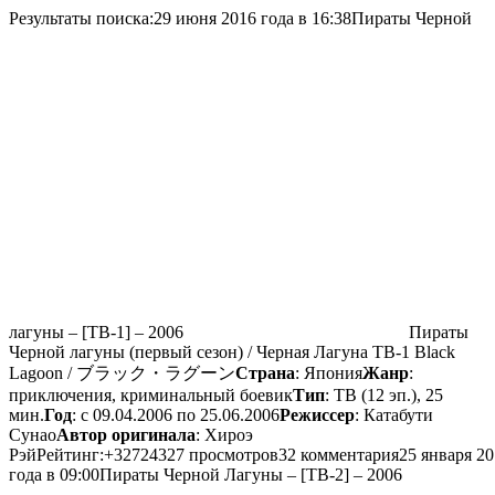
Результаты поиска:
29 июня 2016 года в 16:38
Пираты Черной
лагуны – [ТВ-1] – 2006
Пираты
Черной лагуны (первый сезон) / Черная Лагуна ТВ-1 Black
Lagoon / ブラック・ラグーン
Страна
: Япония
Жанр
:
приключения, криминальный боевик
Тип
: ТВ (12 эп.), 25
мин.
Год
: c 09.04.2006 по 25.06.2006
Режиссер
: Катабути
Сунао
Автор оригинала
: Хироэ
РэйРейтинг:+32724327 просмотров32 комментария25 января 20
года в 09:00
Пираты Черной Лагуны – [ТВ-2] – 2006