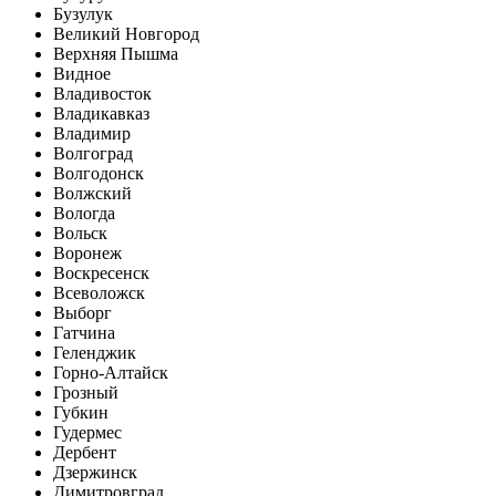
Бузулук
Великий Новгород
Верхняя Пышма
Видное
Владивосток
Владикавказ
Владимир
Волгоград
Волгодонск
Волжский
Вологда
Вольск
Воронеж
Воскресенск
Всеволожск
Выборг
Гатчина
Геленджик
Горно-Алтайск
Грозный
Губкин
Гудермес
Дербент
Дзержинск
Димитровград