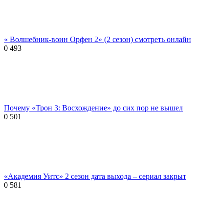
« Волшебник-воин Орфен 2» (2 сезон) смотреть онлайн
0
493
Почему «Трон 3: Восхождение» до сих пор не вышел
0
501
«Академия Уитс» 2 сезон дата выхода – сериал закрыт
0
581