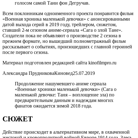
голосом самой Тани фон Дегручав.
Всем поклонникам одноименного проекта понравится фильм
«Военная хроника маленькой девочки» с анонсированными
датой выхода серий в 2019 году, трейлером, сюжетом,
ставший 2-м сезоном аниме-сериала «Сага о злой Тане».
Создатели пока не объявляют о производстве 2 сезона в
прежнем формате, но вышедший полнометражный фильм
рассказывает о событиях, произошедших с главной героиней
после первого сезона.
Материал подготовлен редакцией сайта kinofilmpro.ru
Александра ПрудниковаКиновед25.07.2019
Продолжение нашумевшего аниме сериала
«Военные хроники маленькой девочки» (Сага о
маленькой девочке: Таня – воплощение зла) по
предварительным данным и надеждам многих
фанатов ожидается зимой 2018 года.
СЮЖЕТ
Действие происходит в альтернативном мире, в охваченной
жестокой и кровопролитной войной Европе 1914 года. Здесь,