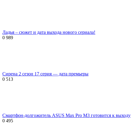
Ладья – сюжет и дата выхода нового сериала!
0
989
Сирена 2 сезон 17 серия — дата премьеры
0
513
Смартфон-долгожитель ASUS Max Pro M3 готовится к выходу
0
495