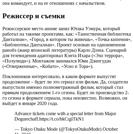
она командует, и на ее отношениях с начальством.
Режиссер и съемки
Режиссерское место аниме занял Ютака Уэмура, который
работал на такими проектами, как: «Таинственная библиотека
Данталиан», «Город, в котором ты живешь», «Точка кипения»,
«Библиотека Данталиан». Проект основан на одноименном
ранобэ (жанр японской литературы) Карло Дзэна. Сценарий
для телевидения адаптировал Кэнта Ихара («Эхо террора»,
«Полулюди»). Монтажом занимался Юми Дзингудзи
(«Отверженные», «Кобато», «Усио и Тора»).
Поклонников интересовало, в каком формате выпустят
продолжение – будет ли это сериал или фильм. Да, создатели
выпустили именно полнометражный фильм, который стал
прямым продолжением 1-го сезона. Будет ли производство 2-
го сезона в формате сериала, пока неизвестно. Возможно, он
выйдет в январе 2020 года.
Advance tickets come with a special letter from Major
Degurechaff.https://t.co/bkCqjiTkN1
— Tokyo Otaku Mode (@TokyoOtakuMode) October