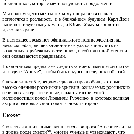
поклонников, которые мечтают увидеть продолжение.
Мы надеемся, что мечты тех кому понравился сериал
воплотятся в реальность, и в ближайшем будущем Карл Дзен
напишет новую главу к манга, а Ютака Уэмура воплотит
идею на экране.
В настоящее время нет официального подтверждения над
началом работ, выше сказанное нам удалось получить из
различных зарубежных источников, в той или иной степени
они оказываются правдивыми.
Поклонникам предлагаем следить за новостями в этой статье
и разделе “Аниме”, чтобы быть в курсе последних событий.
Свежие записи5 турецких сериалов про любовь, которые
высоко оценили российские зрители6 ожидаемых российских
сериалов: актеры отличные, сюжеты интригуют5
малоизвестных ролей Людмилы Гурченко, в которых великая
актриса раскрыла свой талант с новой стороны
Сюжет
Сюжетная линия аниме начинается с вопроса “А верите ли вы
в жизнь после смерти?”, многие ученые и утверждают , что