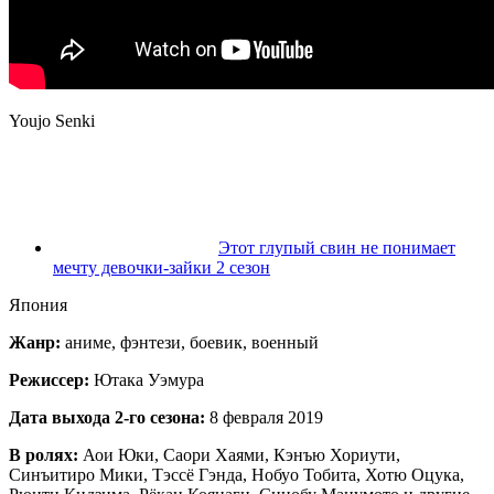
Youjo Senki
Этот глупый свин не понимает
мечту девочки-зайки 2 сезон
Япония
Жанр:
аниме, фэнтези, боевик, военный
Режиссер:
Ютака Уэмура
Дата выхода 2-го сезона:
8 февраля 2019
В ролях:
Аои Юки, Саори Хаями, Кэнъю Хориути,
Синъитиро Мики, Тэссё Гэнда, Нобуо Тобита, Хотю Оцука,