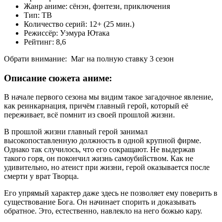
Жанр аниме: сёнэн, фэнтези, приключения
Тип: ТВ
Количество серий: 12+ (25 мин.)
Режиссёр: Уэмура Ютака
Рейтинг: 8,6
Обрати внимание:
Маг на полную ставку 3 сезон
Описание сюжета аниме:
В начале первого сезона мы видим такое загадочное явление,
как реинкарнация, причём главный герой, который её
переживает, всё помнит из своей прошлой жизни.
В прошлой жизни главный герой занимал
высокопоставленную должность в одной крупной фирме.
Однако так случилось, что его сокращают. Не выдержав
такого горя, он покончил жизнь самоубийством. Как не
удивительно, но атеист при жизни, герой оказывается после
смерти у врат Творца.
Его упрямый характер даже здесь не позволяет ему поверить в
существование Бога. Он начинает спорить и доказывать
обратное. Это, естественно, навлекло на него божью кару.