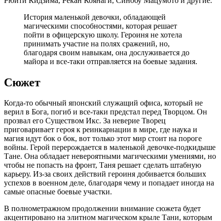
Рюити Кидзима, Рёкан Коянаги, Синобу Мацумото и другие.
История маленькой девочки, обладающей
магическими способностями, которая решает
пойти в офицерскую школу. Героиня не хотела
принимать участие на полях сражений, но,
благодаря своим навыкам, она дослуживается до
майора и все-таки отправляется на боевые задания.
Сюжет
Когда-то обычный японский служащий офиса, который не
верил в Бога, погиб и все-таки предстал перед Творцом. Он
прозвал его Существом Икс. За неверие Творец
приговаривает героя к реинкарнации в мире, где наука и
магия идут бок о бок, вот только этот мир стоит на пороге
войны. Герой перерождается в маленькой девочке-подкидыше
Тане. Она обладает невероятными магическими умениями, но
чтобы не попасть на фронт, Таня решает сделать штабную
карьеру. Из-за своих действий героиня добивается больших
успехов в военном деле, благодаря чему и попадает иногда на
самые опасные боевые участки.
В полнометражном продолжении внимание сюжета будет
акцентировано на элитном магическом крыле Тани, которым