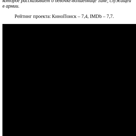
которое рассказывает о девочке-волшебнице Тане, служащей
в армии.
Рейтинг проекта: КиноПоиск – 7,4, IMDb – 7,7.