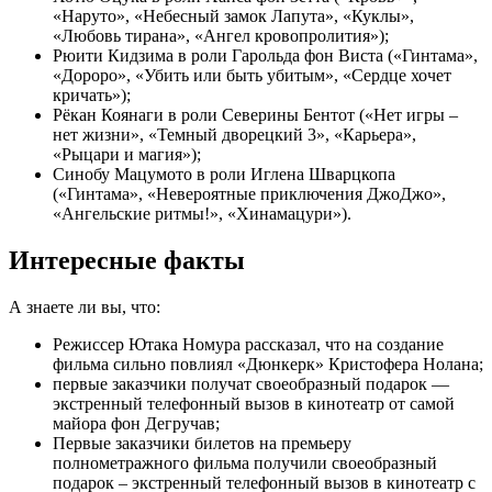
«Наруто», «Небесный замок Лапута», «Куклы»,
«Любовь тирана», «Ангел кровопролития»);
Рюити Кидзима в роли Гарольда фон Виста («Гинтама»,
«Дороро», «Убить или быть убитым», «Сердце хочет
кричать»);
Рёкан Коянаги в роли Северины Бентот («Нет игры –
нет жизни», «Темный дворецкий 3», «Карьера»,
«Рыцари и магия»);
Синобу Мацумото в роли Иглена Шварцкопа
(«Гинтама», «Невероятные приключения ДжоДжо»,
«Ангельские ритмы!», «Хинамацури»).
Интересные факты
А знаете ли вы, что:
Режиссер Ютака Номура рассказал, что на создание
фильма сильно повлиял «Дюнкерк» Кристофера Нолана;
первые заказчики получат своеобразный подарок —
экстренный телефонный вызов в кинотеатр от самой
майора фон Дегручав;
Первые заказчики билетов на премьеру
полнометражного фильма получили своеобразный
подарок – экстренный телефонный вызов в кинотеатр с