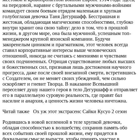
на передовой, наравне с брутальными мужчинами-войнами
командует своим боевым отрядом маленькая и хрупкая
голубоглазая девочка Таня Дегуршафф. Бесстрашная и
жестокая, обладающая магическими способностями, глубоко
внутри хранит она свою тайну: дело в том, что в прошлой
жизни, в другом мире, она была мужчиной, успешным топ-
менеджером крупной японской компании. Будучи
закоренелым циником и прагматиком, этот человек всегда
ставил корпоративные интересы выше человеческих
отношений, никогда не считаясь с мнениями и чувствами
своих подчиненных. Отрицая существование любых высших
и божественных сил, признавая лишь достижения научного
прогресса, даже после своей внезапной смерти, встретившись
с Создателем, он не меняет своих убеждений, чем сильно
оскорбляет и гневит Творца. В наказание Всевышний
переселяет душу нашего героя в тело Дегуршафф и отправляет
его в параллельную суровую реальность, где правят бал
насилие и анархия, а ценность жизни человека ничтожна.
Читай также
Ох уж этот экстрасенс Сайки Кусуо 2 сезон
Родившись в новой вселенной в теле хрупкой девочки,
обладая способностью к волшебству, сохранив память обо
всех событиях своей прошлой жизни, ему придется в
буквальном смысле вырасти, чтобы принять участие в