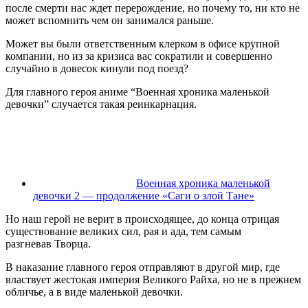
после смерти нас ждет перерождение, но почему то, ни кто не
может вспомнить чем он занимался раньше.
Может вы были ответственным клерком в офисе крупной
компании, но из за кризиса вас сократили и совершенно
случайно в довесок кинули под поезд?
Для главного героя аниме “Военная хроника маленькой
девочки” случается такая реинкарнация.
Военная хроника маленькой
девочки 2 — продолжение «Саги о злой Тане»
Но наш герой не верит в происходящее, до конца отрицая
существование великих сил, рая и ада, тем самым
разгневав Творца.
В наказание главного героя отправляют в другой мир, где
властвует жестокая империя Великого Райха, но не в прежнем
обличье, а в виде маленькой девочки.