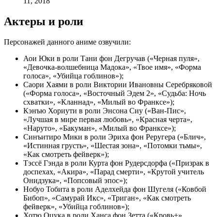
11, 2018
Актеры и роли
Персонажей данного аниме озвучили:
Аои Юки в роли Тани фон Дегручав («Черная пуля»,
«Девочка-волшебница Мадока», «Твое имя», «Форма
голоса», «Убийца гоблинов»);
Саори Хаями в роли Виктории Ивановны Серебряковой
(«Форма голоса», «Восточный Эдем 2», «Судьба: Ночь
схватки», «Кланнад», «Милый во Франксе»);
Кэнъю Хориути в роли Энсона Сиу («Ван-Пис»,
«Лучшая в мире первая любовь», «Красная черта»,
«Наруто», «Бакуман», «Милый во Франксе»);
Синъитиро Мики в роли Эриха фон Реругера («Блич»,
«Истинная грусть», «Шестая зона», «Потомки тьмы»,
«Как смотреть фейверк»);
Тэссё Гэнда в роли Курта фон Рудерсдорфа («Призрак в
доспехах, «Акира», «Парад смерти», «Крутой учитель
Онидзука», «Попсовый эпос»);
Нобуо Тобита в роли Аделхейда фон Шугеля («Ковбой
Бибоп», «Самурай Икс», «Триган», «Как смотреть
фейверк», «Убийца гоблинов»);
Хотю Оцука в роли Ханса фон Зетта («Кровь+»,