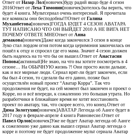
Ответ от
Назар Лол
[новичек]буду радий якщо буде 4 сезон
2016Ответ от
Леха Тимонин
[новичек]хотелось бы верить, что
будет 4 книга. Мультсериал очень интересный. Я прочитала
все комиксы они бесподобны!!!Ответ от
Галина
Муханбетова
[новичек]ГОГДА БУДЕТ 4 СЕЗОН АВАТАРА
ТУТ НАПИСАНО ЧТО ОН ВЫЙДЕТ 2010 А НЕ ВИГА НЕТ
ПОЧЕМУ ОТВЕТЕ МНЕОтвет от
Анна
демакова
[новичек]Даже когда закончился 3 сезон в конце
Зуко стал лордом огня потом когда церимония закончилась он
пошёл к отцу и спросил где его мама. Значит 4 сезон должен
быть надеюсь на то что бы он вышел.Ответ от
Анастасия
Попова
[активный]Не знаю, на что вы хотите посмотреть в 4
сезоне… На ОБЫЧНУЮ жизнь ?! Они просто жили дальше,
как и все мирные люди. Сериал врят-ли будет закончен, если
бы был 4 сезон, то сделали бы его давно, позже был
осуществлён новый проект “Аватар Корра”. Так что
продолжения не будет, на сей момент был закончен и проект о
Корре, но и всё впереди, к сожалению это большая утрата. Но
разработчики в ближайшее время не хотят восстановить
проект по аватару, так, что скорее всего, это конец.Ответ от
Дима Золотухин
[новичек]АВАТАР Легенда об Аанге будет в
2017 году в феврале-апреле 4 книга Равновесие.Ответ от
Павел Орлов
[новичек]Уже не будет Аватар легенда об Аанге
к сожелению уже давно как вышел сериал Аватар легенда о
корре и поэтому не будет продолжение мульт сериала Аватар