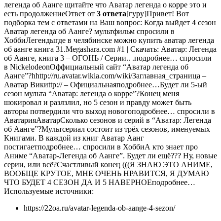
легенда об Аанге щитайте что Аватар легенда о корре это и
есть продолжениеОтвет от
3 ответа
[гуру]Привет! Вот
подборка тем с ответами на Ваш вопрос: Когда выйдет 4 сезон
Аватар легенда об Аанге? мультфильм спросили в
ХоббиЛегендыгде в челябинске можно купить аватар легенда
об аанге книга 31.Megashara.com #1 | Скачать: Аватар: Легенда
об Аанге, книга 3 – ОГОНЬ / Серии.. .подробнее… спросили
в NickelodeonОффициальный сайт “Аватар легенда об
Аанге”?hhttp://ru.avatar.wikia.com/wiki/Заглавная_страница –
Аватар Викиttp:// – Официальнаяподробнее…Будет ли 5-ый
сезон мульта “Аватар: легенда о корре”?Конец меня
шокировал и разлзлил, но 5 сезон и правду может быть
авторы потвердили что выход новогоподробнее… спросили в
АватарияАватарСколько сезонов и серий в “Аватар: Легенда
об Аанге”?Мультсериал состоит из трёх сезонов, именуемых
Книгами. В каждой из книг Аватар Аанг
постигаетподробнее… спросили в ХоббиА кто знает про
Аниме “Аватар-Легенда об Аанге”. Будет ли ещё??? Ну, новые
серии, или всё?Счастливый конец (((Я ЗНАЮ ЭТО АНИМЕ,
ВООБЩЕ КРУТОЕ, МНЕ ОЧЕНЬ НРАВИТСЯ, Я ДУМАЮ
ЧТО БУДЕТ 4 СЕЗОН ДА И 5 НАВЕРНОЕподробнее…
Используемые источники:
https://22oa.ru/avatar-legenda-ob-aange-4-sezon/