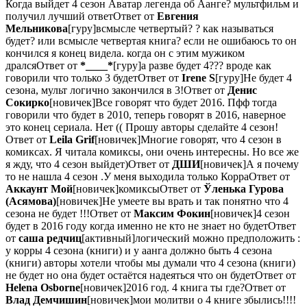
Когда выйдет 4 сезон Аватар легенда об Аанге? мультфильм и
получил лучший ответОтвет от
Евгения
Мельникова
[гуру]всмысле четвертый? ? как называться
будет? или всмысле четвертая книга? если не ошибаюсь то он
кончился я конец видела. когда он с этим мужиком
дралсяОтвет от
*____*
[гуру]а разве будет 4??? вроде как
говорили что только 3 будетОтвет от
Irene S
[гуру]Не будет 4
сезона, мульт логично закончился в 3!Ответ от
Денис
Сокирко
[новичек]Все говорят что будет 2016. Пфф тогда
говорили что будет в 2010, теперь говорят в 2016, наверное
это конец сериала. Нет (( Прошу авторы сделайте 4 сезон!
Ответ от
Leila Grif
[новичек]Многие говорят, что 4 сезон в
комиксах. Я читала комиксы, они очень интересны. Но все же
я жду, что 4 сезон выйдет)Ответ от
ДШИ
[новичек]А я почему
то не нашла 4 сезон .У меня выходила только КорраОтвет от
Аккаунт Мой
[новичек]комиксыОтвет от
Ўленька Гурова
(Асямова)
[новичек]Не умеете вы врать и так понятно что 4
сезона не будет !!!Ответ от
Максим Фокин
[новичек]4 сезон
будет в 2016 году когда именно не кто не знает но будетОтвет
от
саша редчиц
[активный]логический можно предположить :
у корры 4 сезона (книги) и у аанга должно быть 4 сезона
(книги) авторы хотели чтобы мы думали что 4 сезона (книги)
не будет но она будет остаётся надеяться что он будетОтвет от
Helena Osborne
[новичек]2016 год. 4 книга ты где?Ответ от
Влад Демчишин
[новичек]мои молитви о 4 книге збылись!!!!