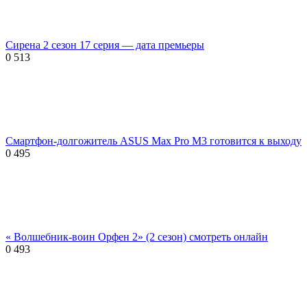
Сирена 2 сезон 17 серия — дата премьеры
0
513
Смартфон-долгожитель ASUS Max Pro M3 готовится к выходу
0
495
« Волшебник-воин Орфен 2» (2 сезон) смотреть онлайн
0
493