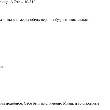
илища. А
Pro
– 10-512.
Разница в камерах обеих версиях будет минимальная.
но.
или подобное. Себе бы я взял именно Мини, а то огромные