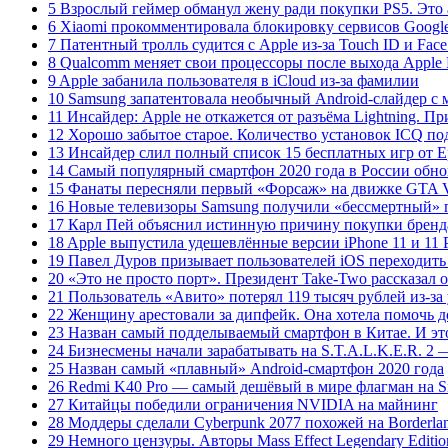
5 Взрослый геймер обманул жену ради покупки PS5. Это 
6 Xiaomi прокомментировала блокировку сервисов Googl
7 Патентный тролль судится с Apple из-за Touch ID и Face
8 Qualcomm меняет свои процессоры после выхода Apple
9 Apple забанила пользователя в iCloud из-за фамилии
10 Samsung запатентовала необычный Android-слайдер с
11 Инсайдер: Apple не откажется от разъёма Lightning. 
12 Хорошо забытое старое. Количество установок ICQ под
13 Инсайдер слил полный список 15 бесплатных игр от E
14 Самый популярный смартфон 2020 года в России обно
15 Фанаты пересняли первый «Форсаж» на движке GTA
16 Новые телевизоры Samsung получили «бессмертный» 
17 Карл Пей объяснил истинную причину покупки бренда
18 Apple выпустила удешевлённые версии iPhone 11 и 11 
19 Павел Дуров призывает пользователей iOS переходить
20 «Это не просто порт». Президент Take-Two рассказал 
21 Пользователь «Авито» потерял 119 тысяч рублей из-за
22 Женщину арестовали за дипфейк. Она хотела помочь 
23 Назван самый подделываемый смартфон в Китае. И это
24 Бизнесмены начали зарабатывать на S.T.A.L.K.E.R. 2
25 Назван самый «плавный» Android-смартфон 2020 года
26 Redmi K40 Pro — самый дешёвый в мире флагман на S
27 Китайцы победили ограничения NVIDIA на майнинг
28 Моддеры сделали Cyberpunk 2077 похожей на Borderla
29 Немного цензуры. Авторы Mass Effect Legendary Editi