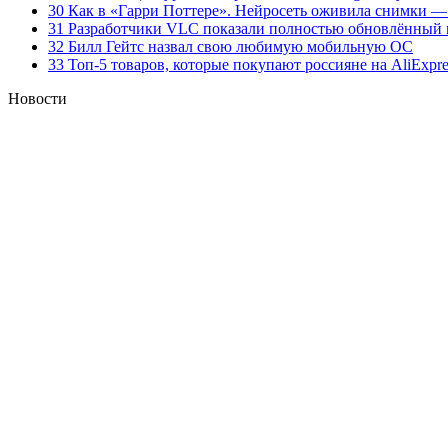
30 Как в «Гарри Поттере». Нейросеть оживила снимки —
31 Разработчики VLC показали полностью обновлённый 
32 Билл Гейтс назвал свою любимую мобильную ОС
33 Топ-5 товаров, которые покупают россияне на AliExpre
Новости