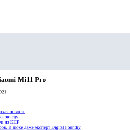
iaomi Mi11 Pro
2021
охая новость
 свою еду
Он из КНР
ов. В шоке даже эксперт Digital Foundry