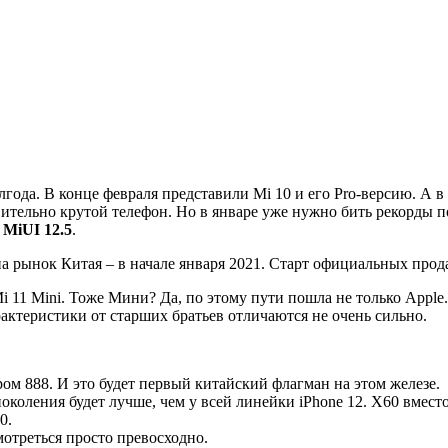
да. В конце февраля представили Mi 10 и его Pro-версию. А в 
ительно крутой телефон. Но в январе уже нужно бить рекорды п
ю
MiUI 12.5
.
на рынок Китая – в начале января 2021. Старт официальных прода
 Mi 11 Mini. Тоже Мини? Да, по этому пути пошла не только Appl
рактеристики от старших братьев отличаются не очень сильно.
ом 888. И это будет первый китайский флагман на этом железе.
коления будет лучше, чем у всей линейки iPhone 12. X60 вмест
0.
мотреться просто превосходно.