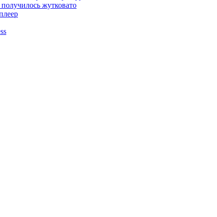
 получилось жутковато
плеер
ss