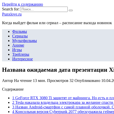
Перейти к содержанию
Search for:
Punxlove.ru
Когда выйдет фильм или сериал – расписание выхода новинок
Фильмы
Сериалы
Мультфильмы
Аниме
Игры
Трейлеры
Интересное
Названа ожидаемая дата презентации X
Автор
На чтение
13 мин.
Просмотров
32
Опубликовано
10.04.
Содержание
1 GeForce RTX 3080 Ti защитят от майнинга. Но есть и пл
2 Tesla наказала владельца электрокара за желание спасти
3 Назван Android-смартфон с самой плавной оболочкой. 
4 Консольная версия Cyberpunk 2077 обескуражила геймер