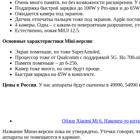
Очень много памяти, но без возможности расширения. У 
Поддержка быстрой зарядки до 100W у Pro-шки и до 65W –
Ожидается камера под экраном.
Датчик отпечатка пальцев тоже под экранов. Apple постав
4 камеры. Одна – с каким-то невероятным разрешение, ут
Естественно, новая MiUI 12.5.
Основные характеристики Mini-версии
:
Экран поменьше, но тоже SuperAmoled.
Процессор тоже от Qualcomm c поддержкой 5G. Но 700-ой
Памяти поменьше – до 6-256.
Камер тоже много, но они будут проще.
Быстрая зарядка на 45W в комплекте.
Цены в России
. У нас аппараты будут оценены в 49990, 54990 и
Обзор Xiaomi Mi 6. Наконец-то кит
Название Мини-версии пока не утверждено. Утечки говорят, чт
аппараты не помещаются в кармане.