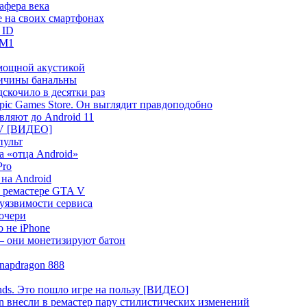
афера века
e на своих смартфонах
 ID
 M1
 мощной акустикой
Причины банальны
скочило в десятки раз
pic Games Store. Он выглядит правдоподобно
вляют до Android 11
 V [ВИДЕО]
пульт
 «отца Android»
Pro
 на Android
о ремастере GTA V
 уязвимости сервиса
дочери
 не iPhone
 — они монетизируют батон
napdragon 888
nds. Это пошло игре на пользу [ВИДЕО]
on внесли в ремастер пару стилистических изменений