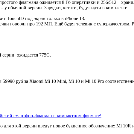
простого флагмана ожидается 8 Гб оперативки и 256/512 – хран
 у обычной версии. Зарядки, кстати, будут идти в комплекте.
ит TouchID под экран только в iPhone 13.
ечки говорят про 192 МП. Ещё будет телевик с суперкачеством. 
 серии, ожидается 775G.
 59990 руб за Xiaomi Mi 10 Mini, Mi 10 и Mi 10 Pro соответствен
айский смартфон-флагман в компактном формате!
о для этой версии введут новое буквенное обозначение: Mi 10R 