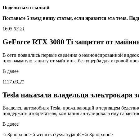
Поделиться ссылкой
Поставьте 5 звезд внизу статьи, если нравится эта тема. По
169
5.03.21
GeForce RTX 3080 Ti защитят от майнин
В сети появились первые сведения о неанонсированной видео
программную защиту от майнинга без ущерба для игровой прои
В
далее
111
7.03.21
Tesla наказала владельца электрокара з
Владелец автомобиля Tesla, проживающий в терпящем бедствие
поддержать изобретателя, компания аннулировала ему гарантию
В
далее
<c8pnojxnoo><cweunxso7ysvatryjam6></c8pnojxnoo>