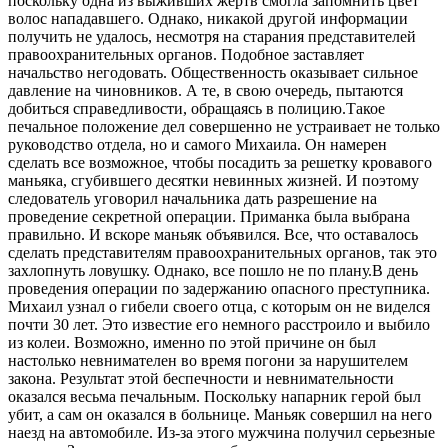
поскольку одна из выживших жертв смогла запомнить цвет
волос нападавшего. Однако, никакой другой информации
получить не удалось, несмотря на старания представителей
правоохранительных органов. Подобное заставляет
начальство негодовать. Общественность оказывает сильное
давление на чиновников. А те, в свою очередь, пытаются
добиться справедливости, обращаясь в полицию.Такое
печальное положение дел совершенно не устраивает не только
руководство отдела, но и самого Михаила. Он намерен
сделать все возможное, чтобы посадить за решетку кровавого
маньяка, сгубившего десятки невинных жизней. И поэтому
следователь уговорил начальника дать разрешение на
проведение секретной операции. Приманка была выбрана
правильно. И вскоре маньяк объявился. Все, что оставалось
сделать представителям правоохранительных органов, так это
захлопнуть ловушку. Однако, все пошло не по плану.В день
проведения операции по задержанию опасного преступника.
Михаил узнал о гибели своего отца, с которым он не виделся
почти 30 лет. Это известие его немного расстроило и выбило
из колеи. Возможно, именно по этой причине он был
настолько невнимателен во время погони за нарушителем
закона. Результат этой беспечности и невнимательности
оказался весьма печальным. Поскольку напарник герой был
убит, а сам он оказался в больнице. Маньяк совершил на него
наезд на автомобиле. Из-за этого мужчина получил серьезные