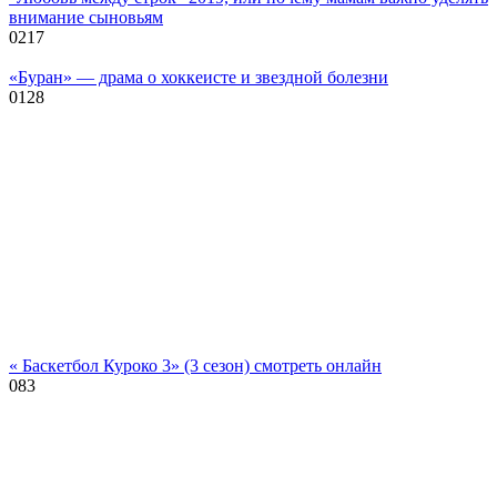
внимание сыновьям
0
217
«Буран» — драма о хоккеисте и звездной болезни
0
128
« Баскетбол Куроко 3» (3 сезон) смотреть онлайн
0
83