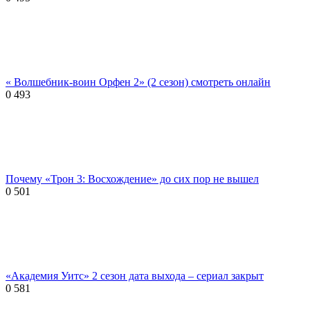
« Волшебник-воин Орфен 2» (2 сезон) смотреть онлайн
0
493
Почему «Трон 3: Восхождение» до сих пор не вышел
0
501
«Академия Уитс» 2 сезон дата выхода – сериал закрыт
0
581