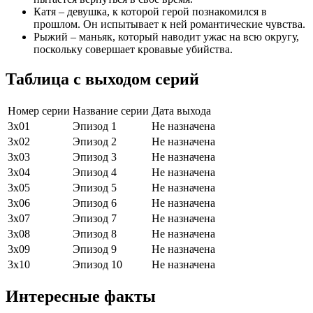
Катя – девушка, к которой герой познакомился в
прошлом. Он испытывает к ней романтические чувства.
Рыжий – маньяк, который наводит ужас на всю округу,
поскольку совершает кровавые убийства.
Таблица с выходом серий
Номер серии
Название серии
Дата выхода
3х01
Эпизод 1
Не назначена
3х02
Эпизод 2
Не назначена
3х03
Эпизод 3
Не назначена
3х04
Эпизод 4
Не назначена
3х05
Эпизод 5
Не назначена
3х06
Эпизод 6
Не назначена
3х07
Эпизод 7
Не назначена
3х08
Эпизод 8
Не назначена
3х09
Эпизод 9
Не назначена
3х10
Эпизод 10
Не назначена
Интересные факты