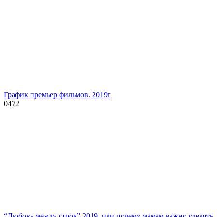
График премьер фильмов. 2019г
0
472
“Любовь между строк” 2019, или почему мамам важно уделять