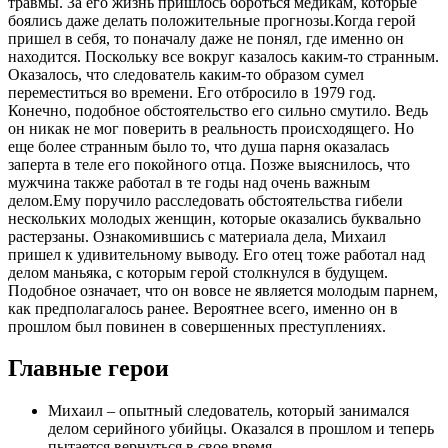
травмы. За его жизнь пришлось бороться медикам, которые
боялись даже делать положительные прогнозы.Когда герой
пришел в себя, то поначалу даже не понял, где именно он
находится. Поскольку все вокруг казалось каким-то странным.
Оказалось, что следователь каким-то образом сумел
переместиться во времени. Его отбросило в 1979 год.
Конечно, подобное обстоятельство его сильно смутило. Ведь
он никак не мог поверить в реальность происходящего. Но
еще более странным было то, что душа парня оказалась
заперта в теле его покойного отца. Позже выяснилось, что
мужчина также работал в те годы над очень важным
делом.Ему поручило расследовать обстоятельства гибели
нескольких молодых женщин, которые оказались буквально
растерзаны. Ознакомившись с материала дела, Михаил
пришел к удивительному выводу. Его отец тоже работал над
делом маньяка, с которым герой столкнулся в будущем.
Подобное означает, что он вовсе не является молодым парнем,
как предполагалось ранее. Вероятнее всего, именно он в
прошлом был повинен в совершенных преступлениях.
Главные герои
Михаил – опытный следователь, который занимался
делом серийного убийцы. Оказался в прошлом и теперь
пытается вернуться в свое время.