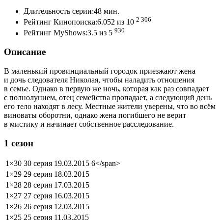
Длительность серии:48 мин.
2 306
Рейтинг Кинопоиска:6.052 из 10
930
Рейтинг MyShows:3.5 из 5
Описание
В маленький провинциальный городок приезжают жена
и дочь следователя Николая, чтобы наладить отношения
в семье. Однако в первую же ночь, которая как раз совпадает
с полнолунием, отец семейства пропадает, а следующий день
его тело находят в лесу. Местные жители уверены, что во всём
виноваты оборотни, однако жена погибшего не верит
в мистику и начинает собственное расследование.
1 сезон
1×30
30 серия
19.03.2015
6</span>
1×29
29 серия
18.03.2015
1×28
28 серия
17.03.2015
1×27
27 серия
16.03.2015
1×26
26 серия
12.03.2015
1×25
25 серия
11.03.2015