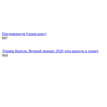
Пандемониум (серия книг)
0
97
Дорама Король: Вечный монарх 2020 дата выхода и сюжет
0
64