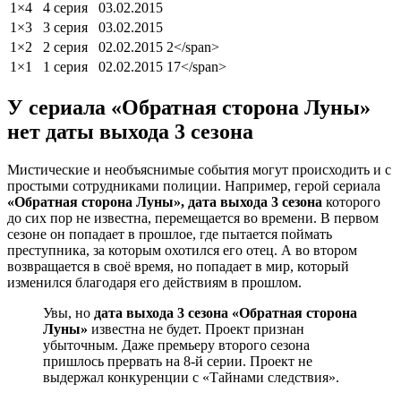
1×4
4 серия
03.02.2015
1×3
3 серия
03.02.2015
1×2
2 серия
02.02.2015
2</span>
1×1
1 серия
02.02.2015
17</span>
У сериала «Обратная сторона Луны»
нет даты выхода 3 сезона
Мистические и необъяснимые события могут происходить и с
простыми сотрудниками полиции. Например, герой сериала
«Обратная сторона Луны», дата выхода 3 сезона
которого
до сих пор не известна, перемещается во времени. В первом
сезоне он попадает в прошлое, где пытается поймать
преступника, за которым охотился его отец. А во втором
возвращается в своё время, но попадает в мир, который
изменился благодаря его действиям в прошлом.
Увы, но
дата выхода 3 сезона «Обратная сторона
Луны»
известна не будет. Проект признан
убыточным. Даже премьеру второго сезона
пришлось прервать на 8-й серии. Проект не
выдержал конкуренции с «Тайнами следствия».