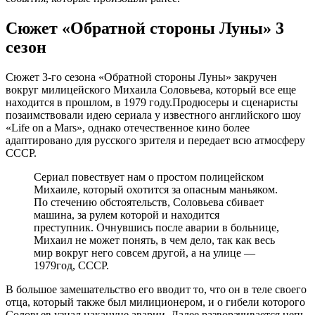
Сюжет «Обратной стороны Луны» 3
сезон
Сюжет 3-го сезона «Обратной стороны Луны» закручен
вокруг милицейского Михаила Соловьева, который все еще
находится в прошлом, в 1979 году.Продюсеры и сценаристы
позаимствовали идею сериала у известного английского шоу
«Life on a Mars», однако отечественное кино более
адаптировано для русского зрителя и передает всю атмосферу
СССР.
Сериал повествует нам о простом полицейском
Михаиле, который охотится за опасным маньяком.
По стечению обстоятельств, Соловьева сбивает
машина, за рулем которой и находится
преступник. Очнувшись после аварии в больнице,
Михаил не может понять, в чем дело, так как весь
мир вокруг него совсем другой, а на улице —
1979год, СССР.
В большое замешательство его вводит то, что он в теле своего
отца, который также был милиционером, и о гибели которого
Соловьев узнал накануне аварии. Далее разворачивается цепь