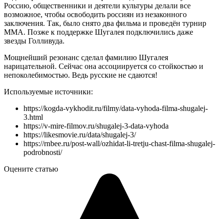
Россию, общественники и деятели культуры делали все
возможное, чтобы освободить россиян из незаконного
заключения. Так, было снято два фильма и проведён турнир
ММА. Позже к поддержке Шугалея подключились даже
звезды Голливуда.
Мощнейший резонанс сделал фамилию Шугалея
нарицательной. Сейчас она ассоциируется со стойкостью и
непоколебимостью. Ведь русские не сдаются!
Используемые источники:
https://kogda-vykhodit.ru/filmy/data-vyhoda-filma-shugalej-
3.html
https://v-mire-filmov.ru/shugalej-3-data-vyhoda
https://likesmovie.ru/data/shugalej-3/
https://rnbee.ru/post-wall/ozhidat-li-tretju-chast-filma-shugalej-
podrobnosti/
Оцените статью