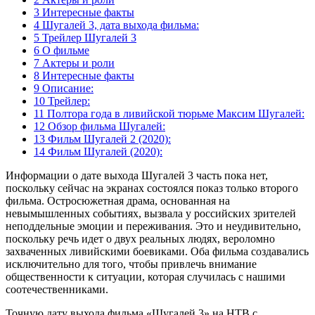
3 Интересные факты
4 Шугалей 3, дата выхода фильма:
5 Трейлер Шугалей 3
6 О фильме
7 Актеры и роли
8 Интересные факты
9 Описание:
10 Трейлер:
11 Полтора года в ливийской тюрьме Максим Шугалей:
12 Обзор фильма Шугалей:
13 Фильм Шугалей 2 (2020):
14 Фильм Шугалей (2020):
Информации о дате выхода Шугалей 3 часть пока нет,
поскольку сейчас на экранах состоялся показ только второго
фильма. Остросюжетная драма, основанная на
невымышленных событиях, вызвала у российских зрителей
неподдельные эмоции и переживания. Это и неудивительно,
поскольку речь идет о двух реальных людях, вероломно
захваченных ливийскими боевиками. Оба фильма создавались
исключительно для того, чтобы привлечь внимание
общественности к ситуации, которая случилась с нашими
соотечественниками.
Точную дату выхода фильма «Шугалей 3» на НТВ с