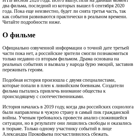
НТВ весной 2020 года. Всего выпустили на данный момент
два фильма, последний из которых вышел 6 сентября 2020
года. Пока еще неизвестно, будет ли снята третья часть, так
как события развиваются практически в реальном времени.
Читайте подробности ниже.
О фильме
Официально озвученной информации о точной дате третьей
части пока нет, а российские зрители смогли познакомиться
только недавно со вторым фильмом. Драма основана на
реальных событиях и вызвала у народа бурю эмоций, заставив
переживать героям.
Подобная история произошла с двумя специалистами,
которые попали в плен к ливийским боевикам. Создатели
фильма пытались привлечь внимание общества к
происходящему с соотечественниками.
История началась в 2019 году, когда два российских социолога
были направлены в чужую страну в самый пик гражданской
войны. Ученым требовалось провести анализ сложившейся
ситуации, но в результате они лишились свободы и оказались
в тюрьме. Только одному участнику событий в лице
Александра Прокофьева посчастливилось сбежать.