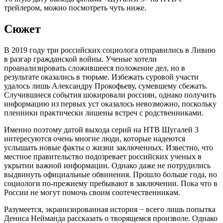
трейлером, можно посмотреть чуть ниже.
Сюжет
В 2019 году три российских социолога отправились в Ливию
в разгар гражданской войны. Ученые хотели
проанализировать сложившееся положение дел, но в
результате оказались в тюрьме. Избежать суровой участи
удалось лишь Александру Прокофьеву, сумевшему сбежать.
Случившиеся события шокировали россиян, однако получить
информацию из первых уст оказалось невозможно, поскольку
пленники практически лишены встреч с родственниками.
Именно поэтому датой выхода серий на НТВ Шугалей 3
интересуются очень многие люди, которые надеются
услышать новые факты о жизни заключенных. Известно, что
местное правительство подозревает российских ученых в
укрытии важной информации. Однако даже не потрудились
выдвинуть официальные обвинения. Прошло больше года, но
социологи по-прежнему пребывают в заключении. Пока что в
России не могут помочь своим соотечественникам.
Разумеется, экранизированная история − всего лишь попытка
Дениса Нейманда рассказать о творящемся произволе. Однако