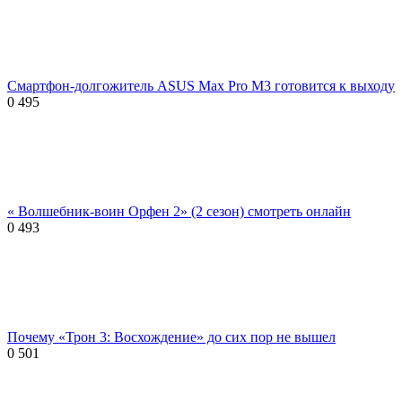
Смартфон-долгожитель ASUS Max Pro M3 готовится к выходу
0
495
« Волшебник-воин Орфен 2» (2 сезон) смотреть онлайн
0
493
Почему «Трон 3: Восхождение» до сих пор не вышел
0
501