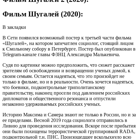
Фильм Шугалей (2020):
В закладки
В Сети появился возможный постер к третьей части фильма
«Шугалей», на котором запечатлен социолог, стоящий лицом
к Смольному собору в Петербурге. Постер был опубликован в
Telegram-канале главы ФЗНЦ Александра Малькевича.
Судя по картинке можно предположить, что сюжет расскажет
зрителям об освобождении и возвращении ученых домой, к
своим семьям. Остается надеяться, что это произойдет не
только в фильме, но и в реальности. Очень хочется надеяться,
что боевики, подконтрольные триполитанскому
правительству, наконец просели под давлением российских
дипломатов и общественного резонанса и отпустили
незаконно удерживаемых российских ученых.
Историю Максима и Самера знают не только в России, но и за
ее приделами. Весной 2019 года социологи отправились в
Ливию для проведения исследования. Вскоре после прибытия
они были похищены террористической группировкой RADA,
подконтрольной т.н. ПНС. Произошедшее всколыхнуло всю