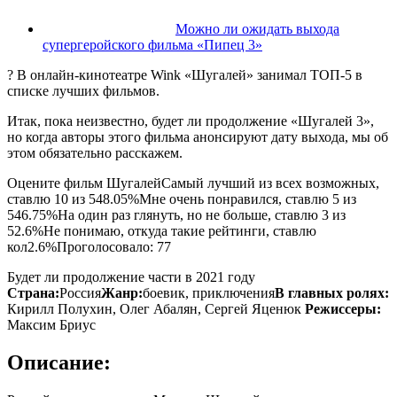
Можно ли ожидать выхода
супергеройского фильма «Пипец 3»
? В онлайн-кинотеатре Wink «Шугалей» занимал ТОП-5 в
списке лучших фильмов.
Итак, пока неизвестно, будет ли продолжение «Шугалей 3»,
но когда авторы этого фильма анонсируют дату выхода, мы об
этом обязательно расскажем.
Оцените фильм ШугалейСамый лучший из всех возможных,
ставлю 10 из 548.05%Мне очень понравился, ставлю 5 из
546.75%На один раз глянуть, но не больше, ставлю 3 из
52.6%Не понимаю, откуда такие рейтинги, ставлю
кол2.6%Проголосовало:
77
Будет ли продолжение части в 2021 году
Страна:
Россия
Жанр:
боевик, приключения
В главных ролях:
Кирилл Полухин, Олег Абалян, Сергей Яценюк
Режиссеры:
Максим Бриус
Описание: