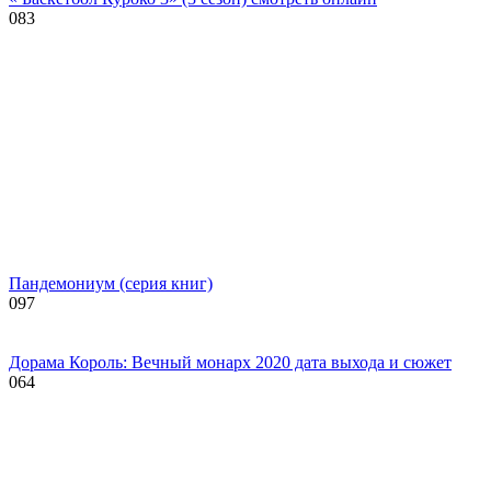
0
83
Пандемониум (серия книг)
0
97
Дорама Король: Вечный монарх 2020 дата выхода и сюжет
0
64