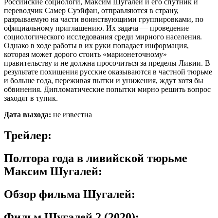
Российские социологи, Максим Шугалей и его спутник и
переводчик Самер Суэйфан, отправляются в страну,
разрываемую на части воинствующими группировками, по
официальному приглашению. Их задача — проведение
социологического исследования среди мирного населения.
Однако в ходе работы в их руки попадает информация,
которая может дорого стоить «марионеточному»
правительству и не должна просочиться за пределы Ливии. В
результате похищения русские оказываются в частной тюрьме
и больше года, переживая пытки и унижения, ждут хотя бы
обвинения. Дипломатические попытки мирно решить вопрос
заходят в тупик.
Дата выхода:
не известна
Трейлер:
Полтора года в ливийской тюрьме
Максим Шугалей:
Обзор фильма Шугалей:
Фильм Шугалей 2 (2020):