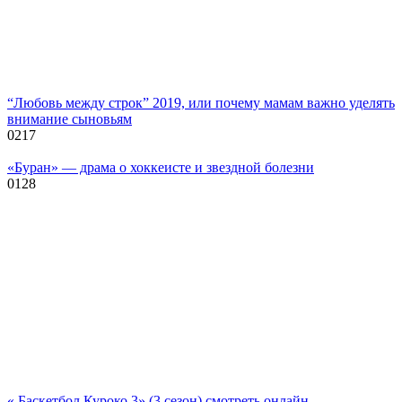
“Любовь между строк” 2019, или почему мамам важно уделять
внимание сыновьям
0
217
«Буран» — драма о хоккеисте и звездной болезни
0
128
« Баскетбол Куроко 3» (3 сезон) смотреть онлайн