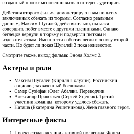
созданный проект мгновенно вызвал интерес аудитории.
Действия второго фильма демонстрируют нам попытку
заключенных сбежать из тюрьмы. Согласно реальным
данным, Максим Шугалей, действительно, пытался
совершить побег вместе с другими пленниками. Однако
беглецов вернули в тюрьму и подвергли пыткам и
издевательствам. Именно эти события легли в основу второй
части. Но будет ли показ Шугалей 3 пока неизвестно.
Смотрите также, выход фильма: Энола Холмс 2.
Актеры и роли
Максим Шугалей (Кирилл Полухин). Российский
социолог, захваченный боевиками.
Самер Суэйфан (Олег Абалян). Переводчик.
Александр Прокофьев (Сергей Яценюк). Третий
участник команды, которому удалось сбежать.
Наташа (Екатерина Решетникова). Жена главного героя.
Интересные факты
Проект создавался при активной поддержке Фонда