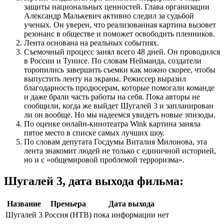
защиты национальных ценностей. Глава организации
Александр Малькевич активно следил за судьбой
ученых. Он уверен, что реализованная картина вызовет
резонанс в обществе и поможет освободить пленников.
Лента основана на реальных событиях.
Съемочный процесс занял всего 48 дней. Он проводился
в России и Тунисе. По словам Нейманда, создатели
торопились завершить съемки как можно скорее, чтобы
выпустить ленту на экраны. Режиссер выразил
благодарность продюсерам, которые помогали команде
и даже брали часть работы на себя. Пока авторы не
сообщили, когда же выйдет Шугалей 3 и запланирован
ли он вообще. Но мы надеемся увидеть новые эпизоды.
По оценке онлайн-кинотеатра Wink картина заняла
пятое место в списке самых лучших шоу.
По словам депутата Госдумы Виталия Милонова, эта
лента знакомит людей не только с единичной историей,
но и с «общемировой проблемой терроризма».
Шугалей 3, дата выхода фильма:
Название
Премьера
Дата выхода
Шугалей 3
Россия (НТВ)
пока информации нет