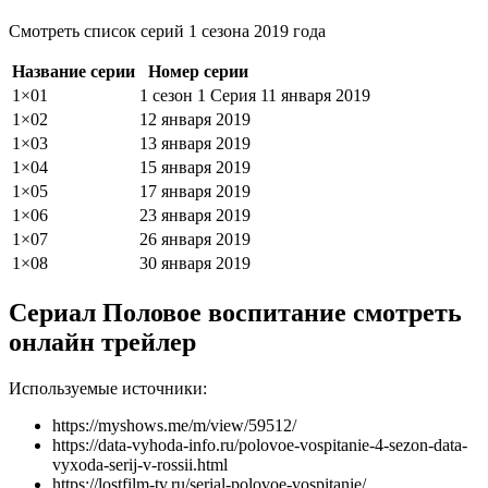
Смотреть список серий 1 сезона 2019 года
Название серии
Номер серии
1×01
1 сезон 1 Серия
11 января 2019
1×02
12 января 2019
1×03
13 января 2019
1×04
15 января 2019
1×05
17 января 2019
1×06
23 января 2019
1×07
26 января 2019
1×08
30 января 2019
Сериал Половое воспитание смотреть
онлайн трейлер
Используемые источники:
https://myshows.me/m/view/59512/
https://data-vyhoda-info.ru/polovoe-vospitanie-4-sezon-data-
vyxoda-serij-v-rossii.html
https://lostfilm-tv.ru/serial-polovoe-vospitanie/