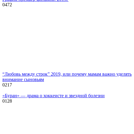
0
472
“Любовь между строк” 2019, или почему мамам важно уделять
внимание сыновьям
0
217
«Буран» — драма о хоккеисте и звездной болезни
0
128