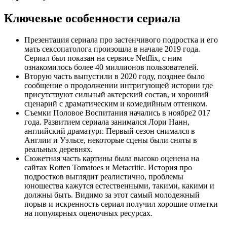
Ключевые особенности сериала
Презентация сериала про застенчивого подростка и его
мать сексопатолога произошла в начале 2019 года.
Сериал был показан на сервисе Netflix, с ним
ознакомилось более 40 миллионов пользователей.
Вторую часть выпустили в 2020 году, позднее было
сообщение о продолжении интригующей истории где
присутствуют сильный актерский состав, и хороший
сценарий с драматическим и комедийным оттенком.
Съемки Половое Воспитания начались в ноябре2 017
года. Развитием сериала занимался Лори Нанн,
английский драматург. Первый сезон снимался в
Англии и Уэльсе, некоторые сцены были сняты в
реальных деревнях.
Сюжетная часть картины была высоко оценена на
сайтах Rotten Tomatoes и Metacritic. История про
подростков выглядит реалистично, проблемы
юношества кажутся естественными, такими, какими и
должны быть. Видимо за этот самый молодежный
порыв и искренность сериал получил хорошие отметки
на популярных оценочных ресурсах.