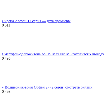
Сирена 2 сезон 17 серия — дата премьеры
0
511
Смартфон-долгожитель ASUS Max Pro M3 готовится к выходу
0
495
« Волшебник-воин Орфен 2» (2 сезон) смотреть онлайн
0
493