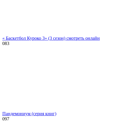
« Баскетбол Куроко 3» (3 сезон) смотреть онлайн
0
83
Пандемониум (серия книг)
0
97