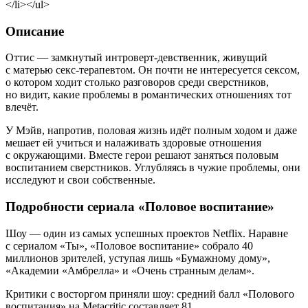
</li></ul>
Описание
Оттис — замкнутый интроверт-девственник, живущий
с матерью секс-терапевтом. Он почти не интересуется сексом,
о котором ходит столько разговоров среди сверстников,
но видит, какие проблемы в романтических отношениях тот
влечёт.
У Мэйв, напротив, половая жизнь идёт полным ходом и даже
мешает ей учиться и налаживать здоровые отношения
с окружающими. Вместе герои решают заняться половым
воспитанием сверстников. Углубляясь в чужие проблемы, они
исследуют и свои собственные.
Подробности сериала «Половое воспитание»
Шоу — один из самых успешных проектов Netflix. Наравне
с сериалом «Ты», «Половое воспитание» собрало 40
миллионов зрителей, уступая лишь «Бумажному дому»,
«Академии «Амбрелла» и «Очень странным делам».
Критики с восторгом приняли шоу: средний балл «Полового
воспитания» на Metacritic составляет 81.