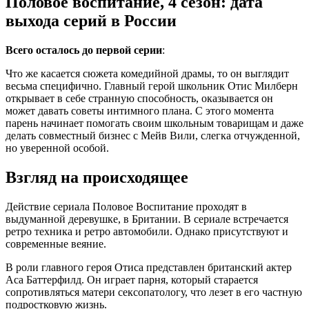
Половое воспитание, 4 сезон: дата
выхода серий в России
Всего осталось до первой серии
:
Что же касается сюжета комедийной драмы, то он выглядит
весьма специфично. Главный герой школьник Отис Милберн
открывает в себе странную способность, оказывается он
может давать советы интимного плана. С этого момента
парень начинает помогать своим школьным товарищам и даже
делать совместный бизнес с Мейв Вили, слегка отчужденной,
но уверенной особой.
Взгляд на происходящее
Действие сериала Половое Воспитание проходят в
выдуманной деревушке, в Британии. В сериале встречается
ретро техника и ретро автомобили. Однако присутствуют и
современные веяние.
В роли главного героя Отиса представлен британский актер
Аса Баттерфилд. Он играет парня, который старается
сопротивляться матери сексопатологу, что лезет в его частную
подростковую жизнь.