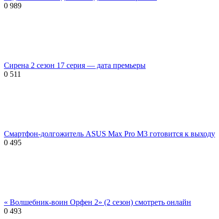
0
989
Сирена 2 сезон 17 серия — дата премьеры
0
511
Смартфон-долгожитель ASUS Max Pro M3 готовится к выходу
0
495
« Волшебник-воин Орфен 2» (2 сезон) смотреть онлайн
0
493