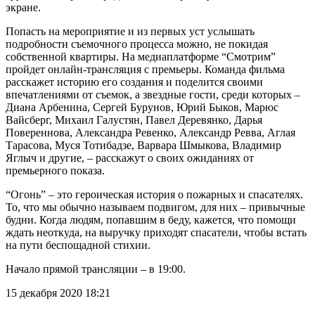
экране.
Попасть на мероприятие и из первых уст услышать
подробности съемочного процесса можно, не покидая
собственной квартиры. На медиаплатформе “Смотрим”
пройдет онлайн-трансляция с премьеры. Команда фильма
расскажет историю его создания и поделится своими
впечатлениями от съемок, а звездные гости, среди которых –
Диана Арбенина, Сергей Бурунов, Юрий Быков, Марюс
Вайсберг, Михаил Галустян, Павел Деревянко, Дарья
Повереннова, Александра Ревенко, Александр Ревва, Аглая
Тарасова, Муся Тотибадзе, Варвара Шмыкова, Владимир
Яглыч и другие, – расскажут о своих ожиданиях от
премьерного показа.
“Огонь” – это героическая история о пожарных и спасателях.
То, что мы обычно называем подвигом, для них – привычные
будни. Когда людям, попавшим в беду, кажется, что помощи
ждать неоткуда, на выручку приходят спасатели, чтобы встать
на пути беспощадной стихии.
Начало прямой трансляции – в 19:00.
15 декабря 2020
18:21