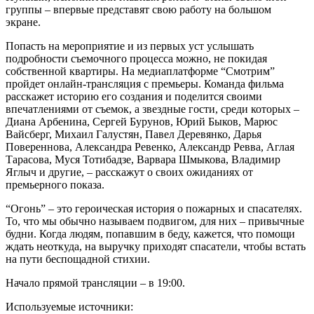
группы – впервые представят свою работу на большом
экране.
Попасть на мероприятие и из первых уст услышать
подробности съемочного процесса можно, не покидая
собственной квартиры. На медиаплатформе “Смотрим”
пройдет онлайн-трансляция с премьеры. Команда фильма
расскажет историю его создания и поделится своими
впечатлениями от съемок, а звездные гости, среди которых –
Диана Арбенина, Сергей Бурунов, Юрий Быков, Марюс
Вайсберг, Михаил Галустян, Павел Деревянко, Дарья
Повереннова, Александра Ревенко, Александр Ревва, Аглая
Тарасова, Муся Тотибадзе, Варвара Шмыкова, Владимир
Яглыч и другие, – расскажут о своих ожиданиях от
премьерного показа.
“Огонь” – это героическая история о пожарных и спасателях.
То, что мы обычно называем подвигом, для них – привычные
будни. Когда людям, попавшим в беду, кажется, что помощи
ждать неоткуда, на выручку приходят спасатели, чтобы встать
на пути беспощадной стихии.
Начало прямой трансляции – в 19:00.
Используемые источники: