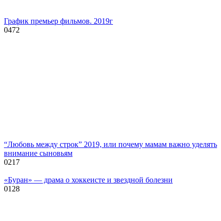
График премьер фильмов. 2019г
0
472
“Любовь между строк” 2019, или почему мамам важно уделять
внимание сыновьям
0
217
«Буран» — драма о хоккеисте и звездной болезни
0
128