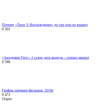
Почему «Трон 3: Восхождение» до сих пор не вышел
0
501
«Академия Уитс» 2 сезон дата выхода – сериал закрыт
0
580
График премьер фильмов. 2019г
0
472
Опрос