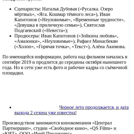
Сценаристы: Наталья Дубовая («Русалка. Озеро
мёртвых», «Яга. Кошмар тёмного леса»), Иван
Капитонов («Неуловимые», «Временные трудности»,
«Девушка в приличную семью»), Святослав
Подгаевский («Невеста»);
Продюсеры: Иван Капитонов («Зойкина любовь»,
«Амазонки», «Неуловимые»), Рафаел Минасбекян
(«Холоп», «Горячая точка», «Текст»), Алёна Акимова.
По имеющейся информации, работа над фильмом началась в
сентябре 2019 и продлится до середины октября нынешнего
года. Но в сети уже есть фото и рабочие кадры со съёмочной
площадки.
Черное лето продолжается, и дата
выхода 2 сезона уже известна!
Производством занимаются кинокомпания «Централ
Партнершип», студии «Свободное кино», «QS Films» и
«КИТ», ООО «Иней Продакшнс».