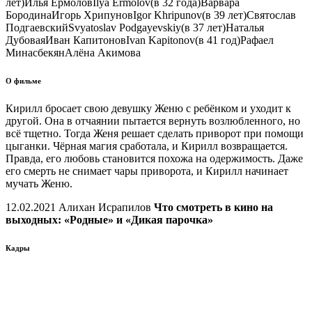
лет)
Илья Ермолов
Ilya Ermolov
(в 32 года)
Варвара
Бородина
Игорь Хрипунов
Igor Khripunov
(в 39 лет)
Святослав
Подгаевский
Svyatoslav Podgayevskiy
(в 37 лет)
Наталья
Дубовая
Иван Капитонов
Ivan Kapitonov
(в 41 год)
Рафаел
Минасбекян
Алёна Акимова
О фильме
Кирилл бросает свою девушку Женю с ребёнком и уходит к
другой. Она в отчаянии пытается вернуть возлюбленного, но
всё тщетно. Тогда Женя решает сделать приворот при помощи
цыганки. Чёрная магия сработала, и Кирилл возвращается.
Правда, его любовь становится похожа на одержимость. Даже
его смерть не снимает чары приворота, и Кирилл начинает
мучать Женю.
12.02.2021 Алихан Исрапилов
Что смотреть в кино на
выходных: «Родные» и «Дикая парочка»
Кадры