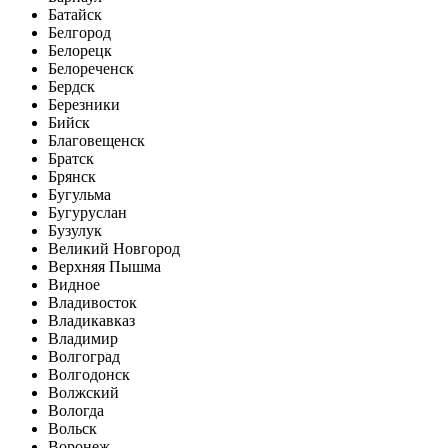
Батайск
Белгород
Белорецк
Белореченск
Бердск
Березники
Бийск
Благовещенск
Братск
Брянск
Бугульма
Бугуруслан
Бузулук
Великий Новгород
Верхняя Пышма
Видное
Владивосток
Владикавказ
Владимир
Волгоград
Волгодонск
Волжский
Вологда
Вольск
Воронеж