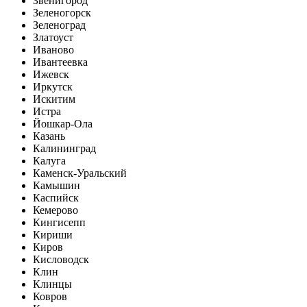
Звенигород
Зеленогорск
Зеленоград
Златоуст
Иваново
Ивантеевка
Ижевск
Иркутск
Искитим
Истра
Йошкар-Ола
Казань
Калининград
Калуга
Каменск-Уральский
Камышин
Каспийск
Кемерово
Кингисепп
Кириши
Киров
Кисловодск
Клин
Клинцы
Ковров