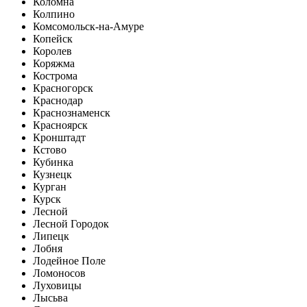
Коломна
Колпино
Комсомольск-на-Амуре
Копейск
Королев
Коряжма
Кострома
Красногорск
Краснодар
Краснознаменск
Красноярск
Кронштадт
Кстово
Кубинка
Кузнецк
Курган
Курск
Лесной
Лесной Городок
Липецк
Лобня
Лодейное Поле
Ломоносов
Луховицы
Лысьва