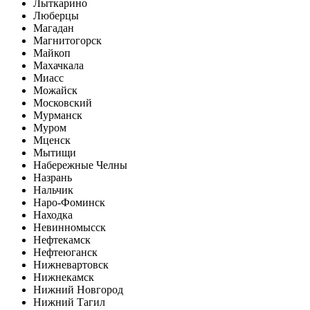
Лыткарино
Люберцы
Магадан
Магнитогорск
Майкоп
Махачкала
Миасс
Можайск
Московский
Мурманск
Муром
Мценск
Мытищи
Набережные Челны
Назрань
Нальчик
Наро-Фоминск
Находка
Невинномысск
Нефтекамск
Нефтеюганск
Нижневартовск
Нижнекамск
Нижний Новгород
Нижний Тагил