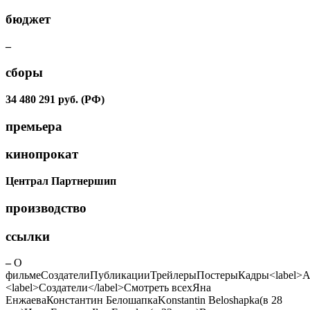
бюджет
–
сборы
34 480 291 руб. (РФ)
премьера
кинопрокат
Централ Партнершип
производство
ссылки
–
О
фильме
СоздателиПубликацииТрейлерыПостерыКадры<label>Ак
<label>Создатели</label>Смотреть всех
Яна
Енжаева
Константин Белошапка
Konstantin Beloshapka
(в 28