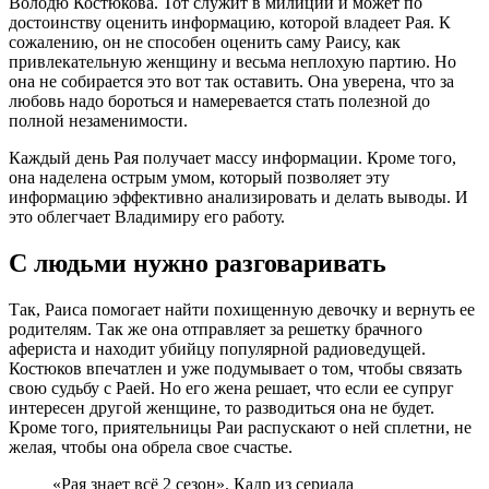
Володю Костюкова. Тот служит в милиции и может по
достоинству оценить информацию, которой владеет Рая. К
сожалению, он не способен оценить саму Раису, как
привлекательную женщину и весьма неплохую партию. Но
она не собирается это вот так оставить. Она уверена, что за
любовь надо бороться и намеревается стать полезной до
полной незаменимости.
Каждый день Рая получает массу информации. Кроме того,
она наделена острым умом, который позволяет эту
информацию эффективно анализировать и делать выводы. И
это облегчает Владимиру его работу.
С людьми нужно разговаривать
Так, Раиса помогает найти похищенную девочку и вернуть ее
родителям. Так же она отправляет за решетку брачного
афериста и находит убийцу популярной радиоведущей.
Костюков впечатлен и уже подумывает о том, чтобы связать
свою судьбу с Раей. Но его жена решает, что если ее супруг
интересен другой женщине, то разводиться она не будет.
Кроме того, приятельницы Раи распускают о ней сплетни, не
желая, чтобы она обрела свое счастье.
«Рая знает всё 2 сезон». Кадр из сериала