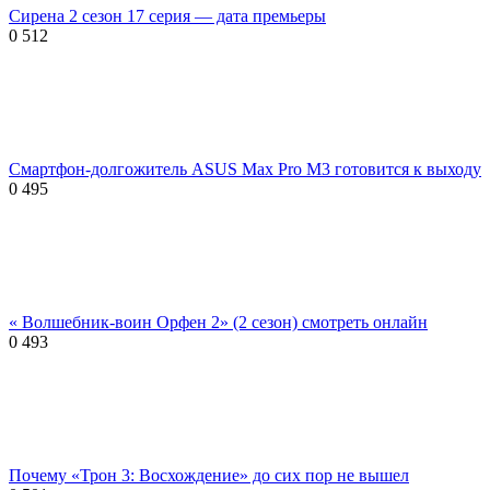
Сирена 2 сезон 17 серия — дата премьеры
0
512
Смартфон-долгожитель ASUS Max Pro M3 готовится к выходу
0
495
« Волшебник-воин Орфен 2» (2 сезон) смотреть онлайн
0
493
Почему «Трон 3: Восхождение» до сих пор не вышел