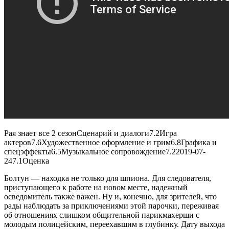
Рая знает все 2 сезон
Сценарий и диалоги
7.2
Игра
актеров
7.6
Художественное оформление и грим
6.8
Графика и
спецэффекты
6.5
Музыкальное сопровождение
7.2
2019-07-
24
7.1
Оценка
Болтун — находка не только для шпиона. Для следователя,
приступающего к работе на новом месте, надежный
осведомитель также важен. Ну и, конечно, для зрителей, что
рады наблюдать за приключениями этой парочки, переживая
об отношениях слишком общительной парикмахерши с
молодым полицейским, переехавшим в глубинку. Дату выхода