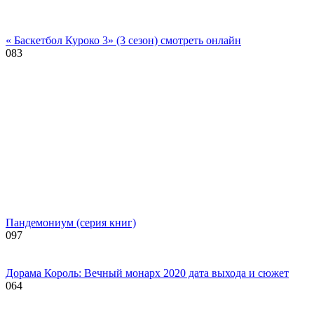
« Баскетбол Куроко 3» (3 сезон) смотреть онлайн
0
83
Пандемониум (серия книг)
0
97
Дорама Король: Вечный монарх 2020 дата выхода и сюжет
0
64