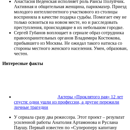
Анастасия Веденская исполняет роль Раисы Полуйчик.
Активная и общительная женщина, парикмахер. Приезд
молодого интеллигентного участкового из столицы
восприняла в качестве подарка судьбы. Помогает ему не
только освоиться на новом месте, но и расследовать
преступления, происходящие в их небольшом городке.
Сергей Губанов воплощает в сериале образ сотрудника
правоохранительных органов Владимира Костюкова,
прибывшего из Москвы. Не ожидал такого натиска со
стороны местного женского населения. Умен, образован,
честен.
Интересные факты
Актеры «Проклятого рая» 12 лет
спустя: одни ушли из профессии, а другие пережили
личные трагедии
У сериала сразу два режиссера. Этот проект – результат
усиленной работы Анатолия Артамонова и Руслана
Паушу. Первый известен по «Супероперу капитану