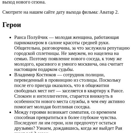
выход нового сезона.
Смотрите на нашем сайте дату выхода фильма: Аватар 2.
Герои
Раиса Полуйчик — молодая женщина, работающая
парикмахером в салоне красоты средней руки.
Общительна, разговорчива, за что заслужила репутацию
городской сплетницы. Не замужем, но нацелена на
семью. Поэтому появление нового соседа, к тому же
молодого, красивого и умного москвича, она считает
настоящим подарком судьбы.
Владимир Костюков — сотрудник полиции,
переведенный в провинцию из столицы. Поскольку
после его приезда оказалось, что в общежитии
свободных мест нет — заселяется в квартиру к Раисе.
Спокоен и интеллигентен, старается вникнуть в
особенности нового места службы, в чем ему активно
помогает молодая болтливая соседка.
Между героями возникает симпатия, со временем
способная превратиться в более глубокие чувства.
Последуют ли им герои, или предпочтут остаться
друзьями? Узнаем, дождавшись, когда же выйдет Рая