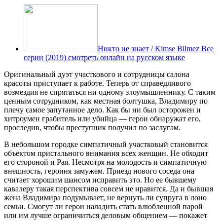
Никто не знает / Kimse Bilmez Все
серии (2019) смотреть онлайн на русском языке
Оригинальный дуэт участкового и сотрудницы салона
красоты приступает к работе. Теперь от справедливого
возмездия не спрятаться ни одному злоумышленнику. С таким
ценным сотрудником, как местная болтушка, Владимиру по
плечу самое запутанное дело. Как бы ни был осторожен и
хитроумен грабитель или убийца — герои обнаружат его,
проследив, чтобы преступник получил по заслугам.
В небольшом городке симпатичный участковый становится
объектом пристального внимания всех женщин. Не обходит
его стороной и Рая. Несмотря на молодость и симпатичную
внешность, героиня замужем. Приезд нового соседа она
считает хорошим шансом исправить это. Но ее бывшему
кавалеру такая перспектива совсем не нравится. Да и бывшая
жена Владимира подумывает, не вернуть ли супруга в лоно
семьи. Смогут ли герои наладить стать влюбленной парой
или им лучше ограничиться деловым общением — покажет