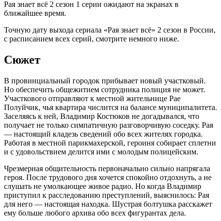
Рая знает всё 2 сезон 1 серии ожидают на экранах в
ближайшее время.
Точную дату выхода сериала «Рая знает всё» 2 сезон в России,
с расписанием всех серий, смотрите немного ниже.
Сюжет
В провинциальный городок прибывает новый участковый.
Но обеспечить общежитием сотрудника полиция не может.
Участкового отправляют к местной жительнице Рае
Полуйчик, чья квартира числится на балансе муниципалитета.
Заселяясь к ней, Владимир Костюков не догадывался, что
получает не только симпатичную разговорчивую соседку. Рая
— настоящий кладезь сведений обо всех жителях городка.
Работая в местной парикмахерской, героиня собирает сплетни
и с удовольствием делится ими с молодым полицейским.
Чрезмерная общительность первоначально сильно напрягала
героя. После трудового дня хочется спокойно отдохнуть, а не
слушать не умолкающее живое радио. Но когда Владимир
приступил к расследованию преступлений, выяснилось: Рая
для него — настоящая находка. Шустрая болтушка расскажет
ему больше любого архива обо всех фигурантах дела.