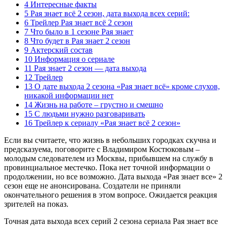
4 Интересные факты
5 Рая знает всё 2 сезон, дата выхода всех серий:
6 Трейлер Рая знает всё 2 сезон
7 Что было в 1 сезоне Рая знает
8 Что будет в Рая знает 2 сезон
9 Актерский состав
10 Информация о сериале
11 Рая знает 2 сезон — дата выхода
12 Трейлер
13 О дате выхода 2 сезона «Рая знает всё» кроме слухов,
никакой информации нет
14 Жизнь на работе – грустно и смешно
15 С людьми нужно разговаривать
16 Трейлер к сериалу «Рая знает всё 2 сезон»
Если вы считаете, что жизнь в небольших городках скучна и
предсказуема, поговорите с Владимиром Костюковым –
молодым следователем из Москвы, прибывшем на службу в
провинциальное местечко. Пока нет точной информации о
продолжении, но все возможно. Дата выхода «Рая знает все» 2
сезон еще не анонсирована. Создатели не приняли
окончательного решения в этом вопросе. Ожидается реакция
зрителей на показ.
Точная дата выхода всех серий 2 сезона сериала Рая знает все