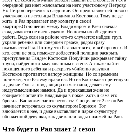
очередной раз идет жаловаться на него участковому Петрову.
Но Петров перевелся в следствие. Он представляет ей нового
участкового из столицы Владимира Костюкова. Тому негде
жить, и Рая предлагает ему комнату в своей
квартире.Отношения между Владимиром и Раей сначала
складываются не очень удачно. Но потом их объединяет
работа. Ведь если на районе что-то случается: найден труп,
украли ребенка или совершен грабеж, рядом сразу
оказывается Рая. Потому что Рая знает всех, и всё про всех. И
кто, если не она, поможет доблестной полиции раскрыть
преступления.Тандем Костюков-Полуйчик раскрывает тайну
трупа, найденного замурованным в стене. А также найти
похищенного ребенка и раскрыть убийство девушки.
Костюков противится напору женщины. Но со временем
понимает, что Рая ему нравится. Но на Костюкова претендуют
и другие. Ольга, продавщица из магазина, делает ему
недвусмысленные намеки. Да и приехавшая жена не
собирается оставить Владимира в покое. Хоть и сама его
бросила.
Вас может заинтересовать:
Специалист 2 сезон
Рая
начинает встречаться со скульптором Борисом. Тот
влюбляется в нее, и даже выставляет в парке скульптуру
обнаженной девушки, как две капли воды похожей на Раю.
Что будет в Рая знает 2 сезон