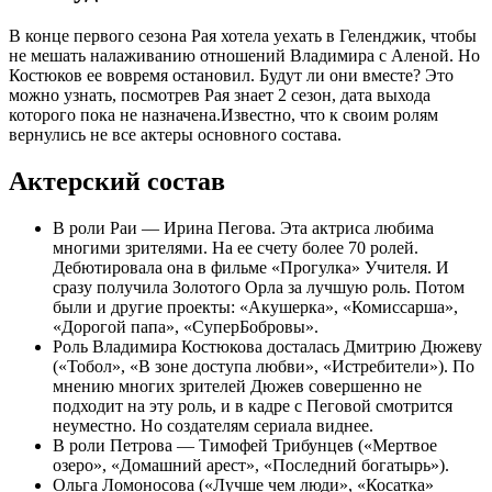
В конце первого сезона Рая хотела уехать в Геленджик, чтобы
не мешать налаживанию отношений Владимира с Аленой. Но
Костюков ее вовремя остановил. Будут ли они вместе? Это
можно узнать, посмотрев Рая знает 2 сезон, дата выхода
которого пока не назначена.Известно, что к своим ролям
вернулись не все актеры основного состава.
Актерский состав
В роли Раи — Ирина Пегова. Эта актриса любима
многими зрителями. На ее счету более 70 ролей.
Дебютировала она в фильме «Прогулка» Учителя. И
сразу получила Золотого Орла за лучшую роль. Потом
были и другие проекты: «Акушерка», «Комиссарша»,
«Дорогой папа», «СуперБобровы».
Роль Владимира Костюкова досталась Дмитрию Дюжеву
(«Тобол», «В зоне доступа любви», «Истребители»). По
мнению многих зрителей Дюжев совершенно не
подходит на эту роль, и в кадре с Пеговой смотрится
неуместно. Но создателям сериала виднее.
В роли Петрова — Тимофей Трибунцев («Мертвое
озеро», «Домашний арест», «Последний богатырь»).
Ольга Ломоносова («Лучше чем люди», «Косатка»