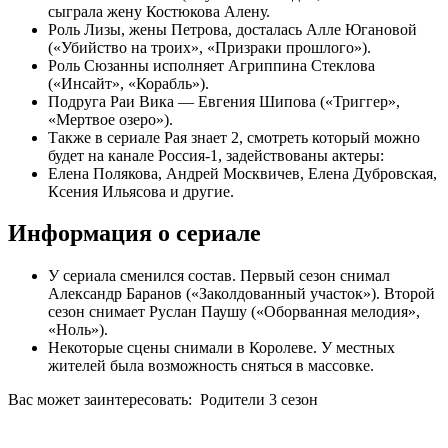
сыграла жену Костюкова Алену.
Роль Лизы, жены Петрова, досталась Алле Югановой
(«Убийство на троих», «Призраки прошлого»).
Роль Сюзанны исполняет Агриппина Стеклова
(«Инсайт», «Корабль»).
Подруга Раи Вика — Евгения Шипова («Триггер»,
«Мертвое озеро»).
Также в сериале Рая знает 2, смотреть который можно
будет на канале Россия-1, задействованы актеры:
Елена Полякова, Андрей Москвичев, Елена Дубровская,
Ксения Ильясова и другие.
Информация о сериале
У сериала сменился состав. Первый сезон снимал
Александр Баранов («Заколдованный участок»). Второй
сезон снимает Руслан Паушу («Оборванная мелодия»,
«Ноль»).
Некоторые сцены снимали в Королеве. У местных
жителей была возможность сняться в массовке.
Вас может заинтересовать:
Родители 3 сезон