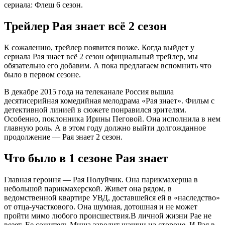
сериала: Флеш 6 сезон.
Трейлер Рая знает всё 2 сезон
К сожалению, трейлер появится позже. Когда выйдет у
сериала Рая знает всё 2 сезон официальный трейлер, мы
обязательно его добавим. А пока предлагаем вспомнить что
было в первом сезоне.
В декабре 2015 года на телеканале Россия вышла
десятисерийная комедийная мелодрама «Рая знает». Фильм с
детективной линией в сюжете понравился зрителям.
Особенно, поклонника Ирины Пеговой. Она исполнила в нем
главную роль. А в этом году должно выйти долгожданное
продолжение — Рая знает 2 сезон.
Что было в 1 сезоне Рая знает
Главная героиня — Рая Полуйчик. Она парикмахерша в
небольшой парикмахерской. Живет она рядом, в
ведомственной квартире УВД, доставшейся ей в «наследство»
от отца-участкового. Она шумная, дотошная и не может
пройти мимо любого происшествия.В личной жизни Рае не
везет. Ее сожитель Миша заводит шашни на стороне. И Рая в