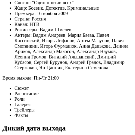
Слоган:
Один против всех
Жанр:
Боевик
,
Детектив
,
Криминальные
Премьера:
16 ноября 2009
Страна:
Россия
Канал:
НТВ
Режиссеры:
Вадим Шмелев
Актеры:
Вадим Андреев
,
Мария Баева
,
Павел
Кассинский
,
Игорь Лифанов
,
Артем Мазунов
,
Павел
Сметанкин
,
Игорь Фурманюк
,
Анна Данькова
,
Данила
Ариков
,
Александр Макогон
,
Александр Наумов
,
Леонид Громов
,
Виталий Альшанский
,
Дмитрий
Кубасов
,
Сергей Бурунов
,
Андрей Градов
,
Владимир
Стержаков
,
Ян Цапник
,
Екатерина Семенова
Время выхода:
Пн-Чт
21:00
Сюжет
Расписание
Роли
Галерея
Трейлеры
Факты
Дикий
дата выхода