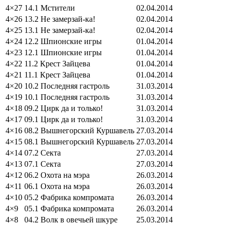
4×27
14.1 Мстители
02.04.2014
4×26
13.2 Не замерзай-ка!
02.04.2014
4×25
13.1 Не замерзай-ка!
02.04.2014
4×24
12.2 Шпионские игры
01.04.2014
4×23
12.1 Шпионские игры
01.04.2014
4×22
11.2 Крест Зайцева
01.04.2014
4×21
11.1 Крест Зайцева
01.04.2014
4×20
10.2 Последняя гастроль
31.03.2014
4×19
10.1 Последняя гастроль
31.03.2014
4×18
09.2 Цирк да и только!
31.03.2014
4×17
09.1 Цирк да и только!
31.03.2014
4×16
08.2 Вышнегорский Куршавель
27.03.2014
4×15
08.1 Вышнегорский Куршавель
27.03.2014
4×14
07.2 Секта
27.03.2014
4×13
07.1 Секта
27.03.2014
4×12
06.2 Охота на мэра
26.03.2014
4×11
06.1 Охота на мэра
26.03.2014
4×10
05.2 Фабрика компромата
26.03.2014
4×9
05.1 Фабрика компромата
26.03.2014
4×8
04.2 Волк в овечьей шкуре
25.03.2014