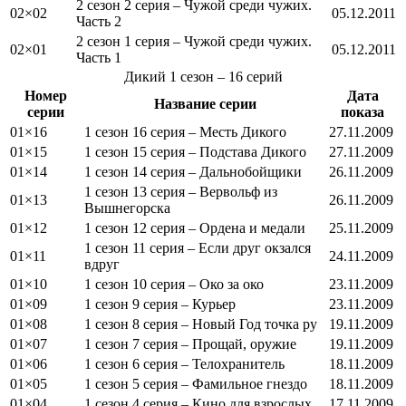
2 сезон 2 серия – Чужой среди чужих.
02×02
05.12.2011
Часть 2
2 сезон 1 серия – Чужой среди чужих.
02×01
05.12.2011
Часть 1
Дикий
1 сезон
– 16 серий
Номер
Дата
Название серии
серии
показа
01×16
1 сезон 16 серия – Месть Дикого
27.11.2009
01×15
1 сезон 15 серия – Подстава Дикого
27.11.2009
01×14
1 сезон 14 серия – Дальнобойщики
26.11.2009
1 сезон 13 серия – Вервольф из
01×13
26.11.2009
Вышнегорска
01×12
1 сезон 12 серия – Ордена и медали
25.11.2009
1 сезон 11 серия – Если друг окзался
01×11
24.11.2009
вдруг
01×10
1 сезон 10 серия – Око за око
23.11.2009
01×09
1 сезон 9 серия – Курьер
23.11.2009
01×08
1 сезон 8 серия – Новый Год точка ру
19.11.2009
01×07
1 сезон 7 серия – Прощай, оружие
19.11.2009
01×06
1 сезон 6 серия – Телохранитель
18.11.2009
01×05
1 сезон 5 серия – Фамильное гнездо
18.11.2009
01×04
1 сезон 4 серия – Кино для взрослых
17.11.2009