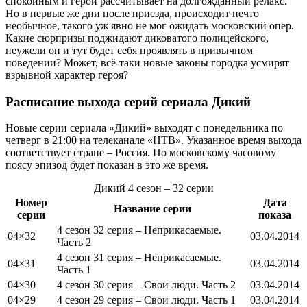
спокойным и герой рассчитывает на долгожданный релакс.
Но в первые же дни после приезда, происходит нечто
необычное, такого уж явно не мог ожидать московский опер.
Какие сюрпризы поджидают диковатого полицейского,
неужели он и тут будет себя проявлять в привычном
поведении? Может, всё-таки новые законы городка усмирят
взрывной характер героя?
Расписание выхода серий сериала
Дикий
Новые серии сериала «Дикий» выходят с понедельника по
четверг в 21:00 на телеканале «НТВ». Указанное время выхода
соответствует стране – Россия. По московскому часовому
поясу эпизод будет показан в это же время.
Дикий
4 сезон
– 32 серии
Номер
Дата
Название серии
серии
показа
4 сезон 32 серия – Неприкасаемые.
04×32
03.04.2014
Часть 2
4 сезон 31 серия – Неприкасаемые.
04×31
03.04.2014
Часть 1
04×30
4 сезон 30 серия – Свои люди. Часть 2
03.04.2014
04×29
4 сезон 29 серия – Свои люди. Часть 1
03.04.2014