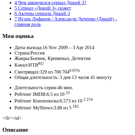
4 Чем закончился сериал Дикий 3?
5 Сериал «Дикий 3» сюжет
6 Актеры сериала Дикий 3
7 Игорь Лифанов / Александр Диченко (Дикий) –
главная роль
Моя оценка
Даты выхода:16 Nov 2009 – 3 Apr 2014
Страна:Россия
Жанры:Боевик, Криминал, Детектив
RU
Канал:НТВ
0.05%
Смотрящих:329 из 700 704
Общая длительность: 3 дня 13 часов 41 минуту
Длительность серии:46 мин.
33
Рейтинг IMDB:6.5 из 10
2 254
Рейтинг Кинопоиска:6.573 из 10
182
Рейтинг MyShows:3.88 из 5
</li></ul>
Описание