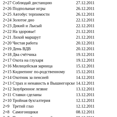
2×27
Соблюдай дистанцию
27.12.2011
2×26
Подпольные игры
26.12.2011
2×25
Автобус терпимости
26.12.2011
2×24
Золотое дно
22.12.2011
2×23
Дикий и Лысый
22.12.2011
2×22
На здоровье!
21.12.2011
2×21
Лихой маршрут
21.12.2011
2×20
Чистая работа
20.12.2011
2×19
День ВДВ
20.12.2011
2×18
Два счётчика
19.12.2011
2×17
Охота на глухаря
19.12.2011
2×16
Милицейская зарница
15.12.2011
2×15
Киднепинг по-родственному
15.12.2011
2×14
Охотник за пенсией
14.12.2011
2×13
Страх и ненависть в Вышнегорске
14.12.2011
2×12
Зазубренное лезвие
13.12.2011
2×11
Ставки сделаны
13.12.2011
2×10
Тройная бухгалтерия
12.12.2011
2×9
Третий глаз
12.12.2011
2×8
Самогонщики
08.12.2011