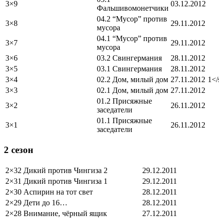
3×9
03.12.2012
Фальшивомонетчики
04.2 “Мусор” против
3×8
29.11.2012
мусора
04.1 “Мусор” против
3×7
29.11.2012
мусора
3×6
03.2 Свингермания
28.11.2012
3×5
03.1 Свингермания
28.11.2012
3×4
02.2 Дом, милый дом
27.11.2012
1</
3×3
02.1 Дом, милый дом
27.11.2012
01.2 Присяжные
3×2
26.11.2012
заседатели
01.1 Присяжные
3×1
26.11.2012
заседатели
2 сезон
2×32
Дикий против Чингиза 2
29.12.2011
2×31
Дикий против Чингиза 1
29.12.2011
2×30
Аспирин на тот свет
28.12.2011
2×29
Дети до 16…
28.12.2011
2×28
Внимание, чёрный ящик
27.12.2011