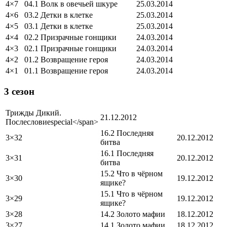
4×7
04.1 Волк в овечьей шкуре
25.03.2014
4×6
03.2 Детки в клетке
25.03.2014
4×5
03.1 Детки в клетке
25.03.2014
4×4
02.2 Призрачные гонщики
24.03.2014
4×3
02.1 Призрачные гонщики
24.03.2014
4×2
01.2 Возвращение героя
24.03.2014
4×1
01.1 Возвращение героя
24.03.2014
3 сезон
Трижды Дикий.
21.12.2012
Послесловие
special
</span>
16.2 Последняя
3×32
20.12.2012
битва
16.1 Последняя
3×31
20.12.2012
битва
15.2 Что в чёрном
3×30
19.12.2012
ящике?
15.1 Что в чёрном
3×29
19.12.2012
ящике?
3×28
14.2 Золото мафии
18.12.2012
3×27
14.1 Золото мафии
18.12.2012