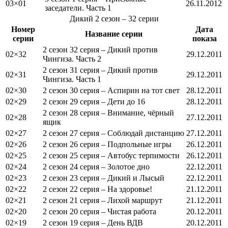
03×01
26.11.2012
заседатели. Часть 1
Дикий
2 сезон
– 32 серии
Номер
Дата
Название серии
серии
показа
2 сезон 32 серия – Дикий против
02×32
29.12.2011
Чингиза. Часть 2
2 сезон 31 серия – Дикий против
02×31
29.12.2011
Чингиза. Часть 1
02×30
2 сезон 30 серия – Аспирин на тот свет
28.12.2011
02×29
2 сезон 29 серия – Дети до 16
28.12.2011
2 сезон 28 серия – Внимание, чёрный
02×28
27.12.2011
ящик
02×27
2 сезон 27 серия – Соблюдай дистанцию
27.12.2011
02×26
2 сезон 26 серия – Подпольные игры
26.12.2011
02×25
2 сезон 25 серия – Автобус терпимости
26.12.2011
02×24
2 сезон 24 серия – Золотое дно
22.12.2011
02×23
2 сезон 23 серия – Дикий и Лысый
22.12.2011
02×22
2 сезон 22 серия – На здоровье!
21.12.2011
02×21
2 сезон 21 серия – Лихой маршрут
21.12.2011
02×20
2 сезон 20 серия – Чистая работа
20.12.2011
02×19
2 сезон 19 серия – День ВДВ
20.12.2011