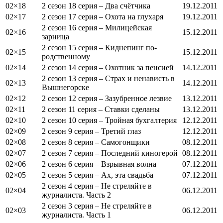
02×18
2 сезон 18 серия – Два счётчика
19.12.2011
02×17
2 сезон 17 серия – Охота на глухаря
19.12.2011
2 сезон 16 серия – Милицейская
02×16
15.12.2011
зарница
2 сезон 15 серия – Киднепинг по-
02×15
15.12.2011
родственному
02×14
2 сезон 14 серия – Охотник за пенсией
14.12.2011
2 сезон 13 серия – Страх и ненависть в
02×13
14.12.2011
Вышнегорске
02×12
2 сезон 12 серия – Зазубренное лезвие
13.12.2011
02×11
2 сезон 11 серия – Ставки сделаны
13.12.2011
02×10
2 сезон 10 серия – Тройная бухгалтерия
12.12.2011
02×09
2 сезон 9 серия – Третий глаз
12.12.2011
02×08
2 сезон 8 серия – Самогонщики
08.12.2011
02×07
2 сезон 7 серия – Последний киногерой
08.12.2011
02×06
2 сезон 6 серия – Взрывная волна
07.12.2011
02×05
2 сезон 5 серия – Ах, эта свадьба
07.12.2011
2 сезон 4 серия – Не стреляйте в
02×04
06.12.2011
журналиста. Часть 2
2 сезон 3 серия – Не стреляйте в
02×03
06.12.2011
журналиста. Часть 1