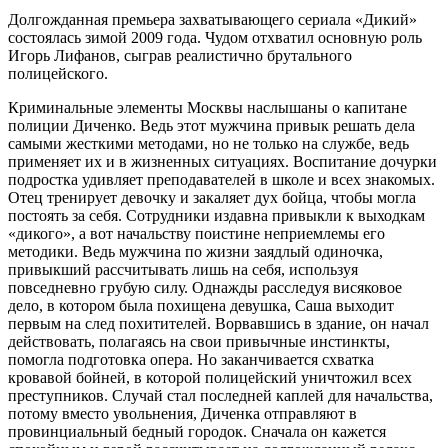
Долгожданная премьера захватывающего сериала «Дикий»
состоялась зимой 2009 года. Чудом отхватил основную роль
Игорь Лифанов, сыграв реалистично брутального
полицейского.
Криминальные элементы Москвы наслышаны о капитане
полиции Диченко. Ведь этот мужчина привык решать дела
самыми жесткими методами, но не только на службе, ведь
применяет их и в жизненных ситуациях. Воспитание дочурки
подростка удивляет преподавателей в школе и всех знакомых.
Отец тренирует девочку и закаляет дух бойца, чтобы могла
постоять за себя. Сотрудники издавна привыкли к выходкам
«дикого», а вот начальству поистине неприемлемы его
методики. Ведь мужчина по жизни заядлый одиночка,
привыкший рассчитывать лишь на себя, используя
повседневно грубую силу. Однажды расследуя висяковое
дело, в котором была похищена девушка, Саша выходит
первым на след похитителей. Ворвавшись в здание, он начал
действовать, полагаясь на свои привычные инстинкты,
помогла подготовка опера. Но заканчивается схватка
кровавой бойней, в которой полицейский уничтожил всех
преступников. Случай стал последней каплей для начальства,
потому вместо увольнения, Диченка отправляют в
провинциальный бедный городок. Сначала он кажется