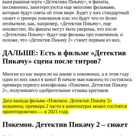
выигрышная черта «Детектива Пикачу», и фанаты,
несомненно, заинтересуются еще многими фильмами,
которые будут сняты об этом мире. Будет у них стандартный
сюжет о тренере покемонов или это будет что-то более
необычное, как, например, «Детектив Пикачу», еще
неизвестно. Но фанаты могут быть уверены, что после
«Детектива Пикачу» будут еще фильмы про покемонов, и
похоже, что «Детектив Пикачу 2» станет первым из них.
ДАЛЬШЕ: Есть в фильме «Детектив
Пикачу» сцена после титров?
Многие из нас выросли на аниме о покемонах, а в этом году
один из них ожил в кино! В начале мая наконец-то состоялась
премьера первого кинофильма «Покемон. Детектив Пикачу
2», получившего одобрительные отзывы критиков.
Дата выхода фильма «Покемон. Детектив Пикачу 2»
назначена, премьера 2 части в кинотеатрах может состоятся
ориентировочно — в 2021 году.
Покемон. Детектив Пикачу 2 – сюжет