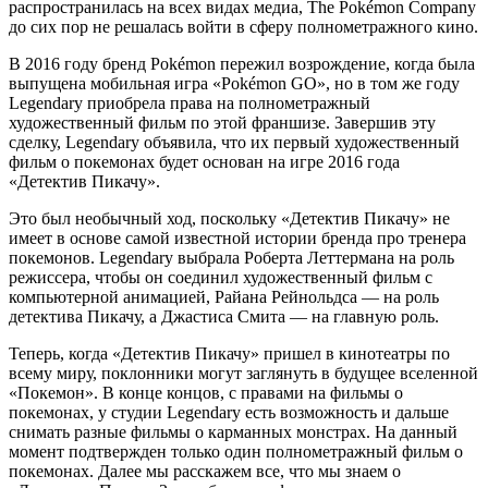
распространилась на всех видах медиа, The Pokémon Company
до сих пор не решалась войти в сферу полнометражного кино.
В 2016 году бренд Pokémon пережил возрождение, когда была
выпущена мобильная игра «Pokémon GO», но в том же году
Legendary приобрела права на полнометражный
художественный фильм по этой франшизе. Завершив эту
сделку, Legendary объявила, что их первый художественный
фильм о покемонах будет основан на игре 2016 года
«Детектив Пикачу».
Это был необычный ход, поскольку «Детектив Пикачу» не
имеет в основе самой известной истории бренда про тренера
покемонов. Legendary выбрала Роберта Леттермана на роль
режиссера, чтобы он соединил художественный фильм с
компьютерной анимацией, Райана Рейнольдса — на роль
детектива Пикачу, а Джастиса Смита — на главную роль.
Теперь, когда «Детектив Пикачу» пришел в кинотеатры по
всему миру, поклонники могут заглянуть в будущее вселенной
«Покемон». В конце концов, с правами на фильмы о
покемонах, у студии Legendary есть возможность и дальше
снимать разные фильмы о карманных монстрах. На данный
момент подтвержден только один полнометражный фильм о
покемонах. Далее мы расскажем все, что мы знаем о