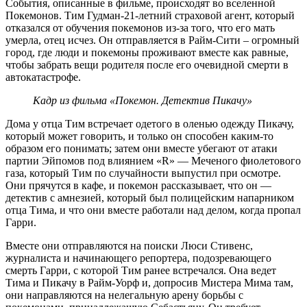
События, описанные в фильме, происходят во вселенной
Покемонов. Тим Гудман-21-летний страховой агент, который
отказался от обучения покемонов из-за того, что его мать
умерла, отец исчез. Он отправляется в Райм-Сити – огромный
город, где люди и покемоны проживают вместе как равные,
чтобы забрать вещи родителя после его очевидной смерти в
автокатастрофе.
Кадр из фильма «Покемон. Детектив Пикачу»
Дома у отца Тим встречает одетого в оленью одежду Пикачу,
который может говорить, и только он способен каким-то
образом его понимать; затем они вместе убегают от атаки
партии Эйпомов под влиянием «R» — Меченого фиолетового
газа, который Тим по случайности выпустил при осмотре.
Они прячутся в кафе, и покемон рассказывает, что он —
детектив с амнезией, который был полицейским напарником
отца Тима, и что они вместе работали над делом, когда пропал
Гарри.
Вместе они отправляются на поиски Люси Стивенс,
журналиста и начинающего репортера, подозревающего
смерть Гарри, с которой Тим ранее встречался. Она ведет
Тима и Пикачу в Райм-Уорф и, допросив Мистера Мима там,
они направляются на нелегальную арену борьбы с