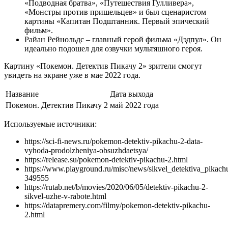
«Подводная братва», «Путешествия Гулливера»,
«Монстры против пришельцев» и был сценаристом
картины «Капитан Подштанник. Первый эпический
фильм».
Райан Рейнольдс – главный герой фильма «Дэдпул». Он
идеально подошел для озвучки мультяшного героя.
Картину «Покемон. Детектив Пикачу 2» зрители смогут
увидеть на экране уже в мае 2022 года.
Название
Дата выхода
Покемон. Детектив Пикачу 2
май 2022 года
Используемые источники:
https://sci-fi-news.ru/pokemon-detektiv-pikachu-2-data-
vyhoda-prodolzheniya-obsuzhdaetsya/
https://release.su/pokemon-detektiv-pikachu-2.html
https://www.playground.ru/misc/news/sikvel_detektiva_pik
349555
https://rutab.net/b/movies/2020/06/05/detektiv-pikachu-2-
sikvel-uzhe-v-rabote.html
https://datapremery.com/filmy/pokemon-detektiv-pikachu-
2.html