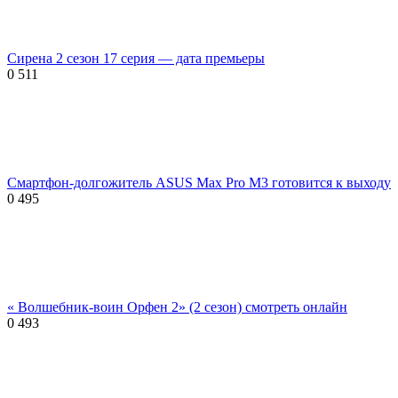
Сирена 2 сезон 17 серия — дата премьеры
0
511
Смартфон-долгожитель ASUS Max Pro M3 готовится к выходу
0
495
« Волшебник-воин Орфен 2» (2 сезон) смотреть онлайн
0
493