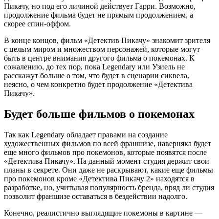
Пикачу, но под его личиной действует Гарри. Возможно,
продолжение фильма будет не прямым продолжением, а
скорее спин-оффом.
В конце концов, фильм «Детектив Пикачу» знакомит зрителя
с целым миром и множеством персонажей, которые могут
быть в центре внимания другого фильма о покемонах. К
сожалению, до тех пор, пока Legendary или Узиель не
расскажут больше о том, что будет в сценарии сиквела,
неясно, о чем конкретно будет продолжение «Детектива
Пикачу».
Будет больше фильмов о покемонах
Так как Legendary обладает правами на создание
художественных фильмов по всей франшизе, наверняка будет
еще много фильмов про покемонов, которые появятся после
«Детектива Пикачу». На данный момент студия держит свои
планы в секрете. Они даже не раскрывают, какие еще фильмы
про покемонов кроме «Детектива Пикачу 2» находятся в
разработке, но, учитывая популярность бренда, вряд ли студия
позволит франшизе оставаться в бездействии надолго.
Конечно, реалистично выглядящие покемоны в картине —