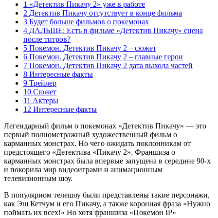
1 «Детектив Пикачу 2» уже в работе
2 Детектив Пикачу отсутствует в конце фильма
3 Будет больше фильмов о покемонах
4 ДАЛЬШЕ: Есть в фильме «Детектив Пикачу» сцена
после титров?
5 Покемон. Детектив Пикачу 2 – сюжет
6 Покемон. Детектив Пикачу 2 – главные герои
7 Покемон. Детектив Пикачу 2 дата выхода частей
8 Интересные факты
9 Трейлер
10 Сюжет
11 Актеры
12 Интересные факты
Легендарный фильм о покемонах «Детектив Пикачу» — это
первый полнометражный художественный фильм о
карманных монстрах. Но чего ожидать поклонникам от
предстоящего «Детектива «Пикачу 2». Франшиза о
карманных монстрах была впервые запущена в середине 90-х
и покорила мир видеоиграми и анимационным
телевизионным шоу.
В популярном телешоу были представлены такие персонажи,
как Эш Кетчум и его Пикачу, а также коронная фраза «Нужно
поймать их всех!» Но хотя франшиза «Покемон IP»