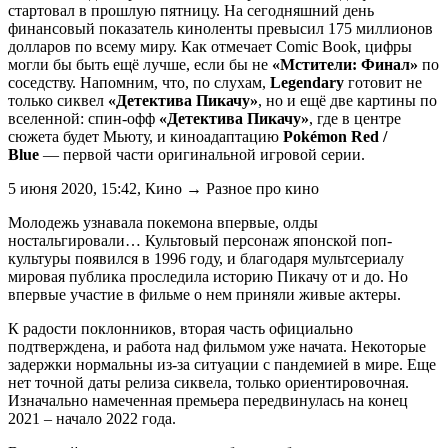
стартовал в прошлую пятницу. На сегодняшний день
финансовый показатель киноленты превысил 175 миллионов
долларов по всему миру. Как отмечает Comic Book, цифры
могли бы быть ещё лучше, если бы не
«Мстители: Финал»
по
соседству. Напомним, что, по слухам,
Legendary
готовит не
только сиквел
«Детектива Пикачу»
, но и ещё две картины по
вселенной: спин-офф
«Детектива Пикачу»
, где в центре
сюжета будет Мьюту, и киноадаптацию
Pokémon Red /
Blue
— первой части оригинальной игровой серии.
5 июня 2020, 15:42, Кино → Разное про кино
Молодежь узнавала покемона впервые, олды
ностальгировали… Культовый персонаж японской поп-
культуры появился в 1996 году, и благодаря мультсериалу
мировая публика проследила историю Пикачу от и до. Но
впервые участие в фильме о нем приняли живые актеры.
К радости поклонников, вторая часть официально
подтверждена, и работа над фильмом уже начата. Некоторые
задержки нормальны из-за ситуации с пандемией в мире. Еще
нет точной даты релиза сиквела, только ориентировочная.
Изначально намеченная премьера передвинулась на конец
2021 – начало 2022 года.