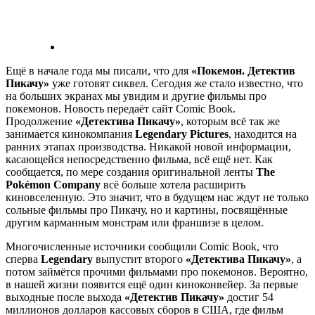
Ещё в начале года мы писали, что для
«Покемон. Детектив
Пикачу»
уже готовят сиквел. Сегодня же стало известно, что
на больших экранах мы увидим и другие фильмы про
покемонов. Новость передаёт сайт Comic Book.
Продолжение
«Детектива Пикачу»
, которым всё так же
занимается кинокомпания
Legendary Pictures
, находится на
ранних этапах производства. Никакой новой информации,
касающейся непосредственно фильма, всё ещё нет. Как
сообщается, по мере создания оригинальной ленты
The
Pokémon Company
всё больше хотела расширить
киновселенную. Это значит, что в будущем нас ждут не только
сольные фильмы про Пикачу, но и картины, посвящённые
другим карманным монстрам или франшизе в целом.
Многочисленные источники сообщили Comic Book, что
сперва
Legendary
выпустит второго
«Детектива Пикачу»
, а
потом займётся прочими фильмами про покемонов. Вероятно,
в нашей жизни появится ещё один киноконвейер. За первые
выходные после выхода
«Детектив Пикачу»
достиг 54
миллионов долларов кассовых сборов в США, где фильм