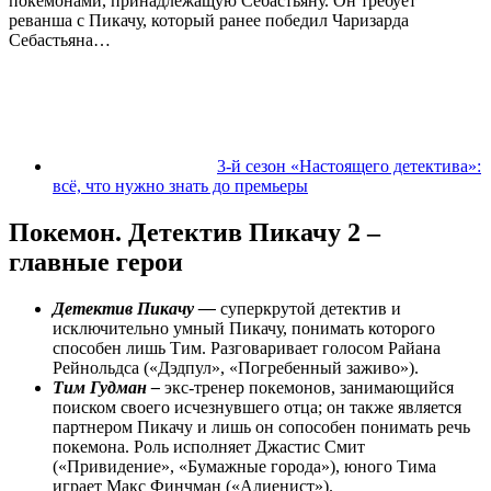
покемонами, принадлежащую Себастьяну. Он требует
реванша с Пикачу, который ранее победил Чаризарда
Себастьяна…
3-й сезон «Настоящего детектива»:
всё, что нужно знать до премьеры
Покемон. Детектив Пикачу 2 –
главные герои
Детектив Пикачу —
суперкрутой детектив и
исключительно умный Пикачу, понимать которого
способен лишь Тим. Разговаривает голосом Райана
Рейнольдса («Дэдпул», «Погребенный заживо»).
Тим Гудман –
экс-тренер покемонов, занимающийся
поиском своего исчезнувшего отца; он также является
партнером Пикачу и лишь он сопособен понимать речь
покемона. Роль исполняет Джастис Смит
(«Привидение», «Бумажные города»), юного Тима
играет Макс Финчман («Алиенист»).