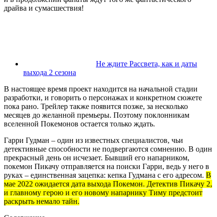
драйва и сумасшествия!
Не ждите Рассвета, как и даты
выхода 2 сезона
В настоящее время проект находится на начальной стадии
разработки, и говорить о персонажах и конкретном сюжете
пока рано. Трейлер также появится позже, за несколько
месяцев до желанной премьеры. Поэтому поклонникам
вселенной Покемонов остается только ждать.
Гарри Гудман – один из известных специалистов, чьи
детективные способности не подвергаются сомнению. В один
прекрасный день он исчезает. Бывший его напарником,
покемон Пикачу отправляется на поиски Гарри, ведь у него в
руках – единственная зацепка: кепка Гудмана с его адресом.
В
мае 2022 ожидается дата выхода Покемон. Детектив Пикачу 2,
и главному герою и его новому напарнику Тиму предстоит
раскрыть немало тайн.