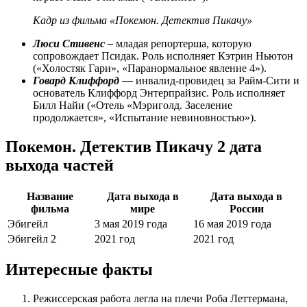
Кадр из фильма «Покемон. Детектив Пикачу»
Люси Стивенс –
младая репортерша, которую
сопровождает Псидак. Роль исполняет Кэтрин Ньютон
(«Холостяк Гари», «Паранормальное явление 4»).
Говард Клиффорд —
инвалид-провидец за Райм-Сити и
основатель Клиффорд Энтерпрайзис. Роль исполняет
Билл Найи («Отель «Мэриголд. Заселение
продолжается», «Испытание невиновностью»).
Покемон. Детектив Пикачу 2 дата
выхода частей
Название
Дата выхода в
Дата выхода в
фильма
мире
России
Эбигейл
3 мая 2019 года
16 мая 2019 года
Эбигейл 2
2021 год
2021 год
Интересные факты
Режиссерская работа легла на плечи Роба Леттермана,