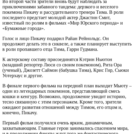
Во второй части зрители вновь будут наблюдать за
приключениями забавного тандема: дерзкого и веселого
покемона Пикачу и рассудительного тренера Тима. В роли
последнего предстает молодой актер Джастин Смит,
известный по ролям в фильмах «Мир Юрского периода» и
«Бумажные города».
Голос и лицо Пикачу подарил Райан Рейнольдс. Он
продолжит делать это в сиквеле, а также планирует выступить
в роли пропавшего отца Тима, Гарри Гудмана.
К актерскому составу присоединятся Кэтрин Ньютон
(младший репортер Люси со своим покемоном), Рита Ора
(ученый), Джозетт Саймон (бабушка Тима), Крис Гир, Сьюки
Уотерхаус и другие.
В финале первого фильма на передний план выходит Мьюту –
один из легендарных покемонов, представляющий смесь
кошки и кенгуру. Возможно, продолжение увидит историю,
тесно связанную с этим персонажем. Кроме того, зрители
ожидают развития отношений между Тимом, его отцом и,
конечно, Пикачу.
Первый фильм получился очень ярким, динамичным,
захватывающим. Главные герои занимались спасением мира,
и в продолжении фанаты ждут того же фантастического