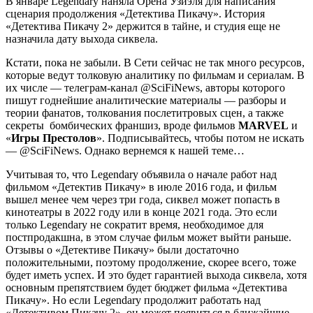
В январе Legendary наняла Орена Узиэля для написания
сценария продолжения «Детектива Пикачу». История
«Детектива Пикачу 2» держится в тайне, и студия еще не
назначила дату выхода сиквела.
Кстати, пока не забыли. В Сети сейчас не так много ресурсов,
которые ведут толковую аналитику по фильмам и сериалам. В
их числе — телеграм-канал @SciFiNews, авторы которого
пишут годнейшие аналитические материалы — разборы и
теории фанатов, толкования послетитровых сцен, а также
секреты бомбических франшиз, вроде фильмов
MARVEL
и
«
Игры Престолов
». Подписывайтесь, чтобы потом не искать
— @SciFiNews. Однако вернемся к нашей теме…
Учитывая то, что Legendary объявила о начале работ над
фильмом «Детектив Пикачу» в июле 2016 года, и фильм
вышел менее чем через три года, сиквел может попасть в
кинотеатры в 2022 году или в конце 2021 года. Это если
только Legendary не сократит время, необходимое для
постпродакшна, в этом случае фильм может выйти раньше.
Отзывы о «Детективе Пикачу» были достаточно
положительными, поэтому продолжение, скорее всего, тоже
будет иметь успех. И это будет гарантией выхода сиквела, хотя
основным препятствием будет бюджет фильма «Детектива
Пикачу». Но если Legendary продолжит работать над
«Детективом Пикачу 2», он может появиться в ближайшие