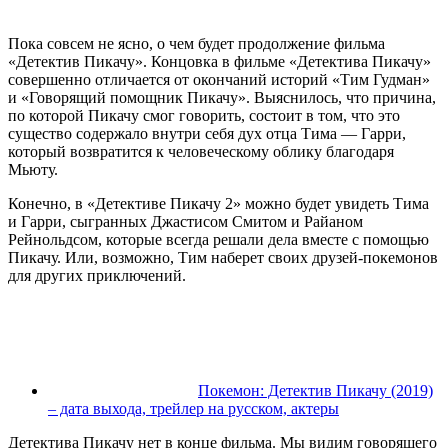
Пока совсем не ясно, о чем будет продолжение фильма
«Детектив Пикачу». Концовка в фильме «Детектива Пикачу»
совершенно отличается от окончаний историй «Тим Гудман»
и «Говорящий помощник Пикачу». Выяснилось, что причина,
по которой Пикачу смог говорить, состоит в том, что это
существо содержало внутри себя дух отца Тима — Гарри,
который возвратится к человеческому облику благодаря
Мьюту.
Конечно, в «Детективе Пикачу 2» можно будет увидеть Тима
и Гарри, сыгранных Джастисом Смитом и Райаном
Рейнольдсом, которые всегда решали дела вместе с помощью
Пикачу. Или, возможно, Тим наберет своих друзей-покемонов
для других приключений.
Покемон: Детектив Пикачу (2019)
– дата выхода, трейлер на русском, актеры
Детектива Пикачу нет в конце фильма. Мы видим говорящего