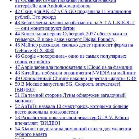
41 Объявлен самый плавный пользовательский
интерфейс для Android-смартфонов
42 Скин для AK-47 в CS:GO продали за 11 миллионов
рублей. Это рекорд
43 Бизнесмены начали зарабатывать на S.T.A.L.K.E.R. 2
— они монетизируют батон
44 Консольная версия Cyberpunk 2077 обескуражила
геймеров. В шоке даже эксперт Digital Foundry
45 Майнер рассказал, сколько денег приносит ферма на
GeForce RTX 3080
46 Google «похоронила» одно из самых популярных
своих устройств
47 Apple забанила пользователя в iCloud из-за фамилии
48 Китайцы победили ограничения NVIDIA на майнинг
49 Обновлённый Chrome наконец перестал «жрать» ОЗУ
50 В Москве запустили 5G. Скорость впечатляет!
[ВИДЕО]
51 На тёмной стороне Луны обнаружен загадочный
монолит
52 AnTuTu назвала 10 смартфонов, которыми больше
всего довольны пользователи
53 Разработчик показал свой ремастер GTA V. Работа
впечатляет [ВИДЕО]
54 Xiaomi представила домашний скалер для удаления
зубного налёта