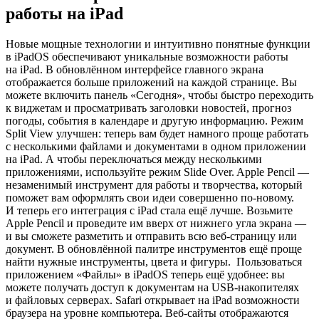
работы на iPad
Новые мощные технологии и интуитивно понятные функции
в iPadOS обеспечивают уникальные возможности работы
на iPad. В обновлённом интерфейсе главного экрана
отображается больше приложений на каждой странице. Вы
можете включить панель «‎Сегодня»‎, чтобы быстро переходить
к виджетам и просматривать заголовки новостей, прогноз
погоды, события в календаре и другую информацию. Режим
Split View улучшен: теперь вам будет намного проще работать
с несколькими файлами и документами в одном приложении
на iPad. А чтобы переключаться между несколькими
приложениями, используйте режим Slide Over. Apple Pencil —
незаменимый инструмент для работы и творчества, который
поможет вам оформлять свои идеи совершенно по-новому.
И теперь его интеграция с iPad стала ещё лучше. Возьмите
Apple Pencil и проведите им вверх от нижнего угла экрана —
и вы сможете разметить и отправить всю веб-страницу или
документ. В обновлённой палитре инструментов ещё проще
найти нужные инструменты, цвета и фигуры. Пользоваться
приложением «‎Файлы»‎ в iPadOS теперь ещё удобнее: вы
можете получать доступ к документам на USB‑накопителях
и файловых серверах. Safari открывает на iPad возможности
браузера на уровне компьютера. Веб‑сайты отображаются