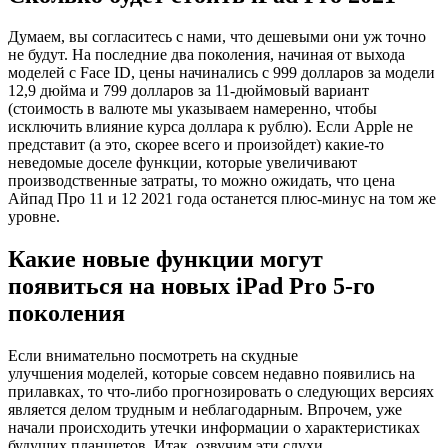
Думаем, вы согласитесь с нами, что дешевыми они уж точно
не будут. На последние два поколения, начиная от выхода
моделей с Face ID, цены начинались с 999 долларов за модели
12,9 дюйма и 799 долларов за 11-дюймовый вариант
(стоимость в валюте мы указываем намеренно, чтобы
исключить влияние курса доллара к рублю). Если Apple не
представит (а это, скорее всего и произойдет) какие-то
неведомые доселе функции, которые увеличивают
производственные затраты, то можно ожидать, что цена
Айпад Про 11 и 12 2021 года останется плюс-минус на том же
уровне.
Какие новые функции могут
появиться на новых iPad Pro 5-го
поколения
Если внимательно посмотреть на скудные
улучшения моделей, которые совсем недавно появились на
прилавках, то что-либо прогнозировать о следующих версиях
является делом трудным и неблагодарным. Впрочем, уже
начали происходить утечки информации о характеристиках
будущих планшетов. Итак, озвучим эти слухи.