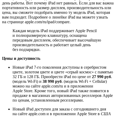
день работы. Вот почему iPad нет равных. Если для вас важна
портативность или размер дисплея, производительность или
цена, вы сможете подобрать именно ту модель iPad, которая
вам подходит. Подробнее о линейке iPad вы можете узнать
на странице apple.com/ru/ipad/compare.
Каждая модель iPad поддерживает Apple Pencil
и полноразмерную клавиатуру, оснащена
передовым дисплеем, обеспечивает высочайшую
производительность и работает целый день
без подзарядки.
Цены и доступность
Новые iPad 7‑го поколения доступны в серебристом
цвете, золотом цвете и цвете «серый космос» с памятью
32 ГБ и 128 ГБ. Приобрести iPad по цене от
27 990 руб
.
(модель Wi‑Fi) и
38 990 руб
. (модель Wi-Fi + Cellular)
можно на сайте apple.com/ru и в приложении
Apple Store. Кроме того, новый iPad также появится в
продаже в магазинах авторизованных реселлеров Apple
по ценам, установленным реселлерами.
Новый iPad доступен для заказа с сегодняшнего дня
на сайте apple.com и в приложении Apple Store в
США