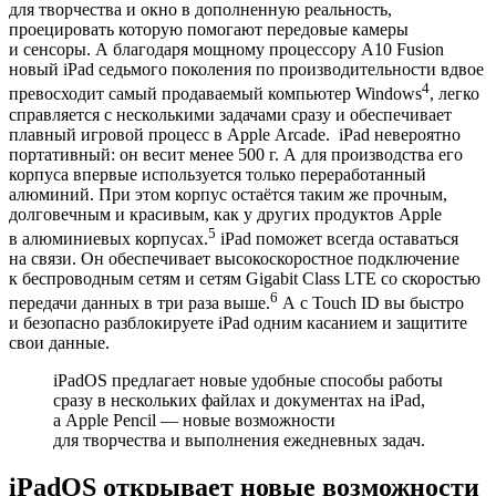
для творчества и окно в дополненную реальность,
проецировать которую помогают передовые камеры
и сенсоры. А благодаря мощному процессору A10 Fusion
новый iPad седьмого поколения по производительности вдвое
4
превосходит самый продаваемый компьютер Windows
, легко
справляется с несколькими задачами сразу и обеспечивает
плавный игровой процесс в Apple Arcade. iPad невероятно
портативный: он весит менее 500 г. А для производства его
корпуса впервые используется только переработанный
алюминий. При этом корпус остаётся таким же прочным,
долговечным и красивым, как у других продуктов Apple
5
в алюминиевых корпусах.
iPad поможет всегда оставаться
на связи. Он обеспечивает высокоскоростное подключение
к беспроводным сетям и сетям Gigabit Class LTE со скоростью
6
передачи данных в три раза выше.
А с Touch ID вы быстро
и безопасно разблокируете iPad одним касанием и защитите
свои данные.
iPadOS предлагает новые удобные способы работы
сразу в нескольких файлах и документах на iPad,
а Apple Pencil — новые возможности
для творчества и выполнения ежедневных задач.
iPadOS открывает новые возможности