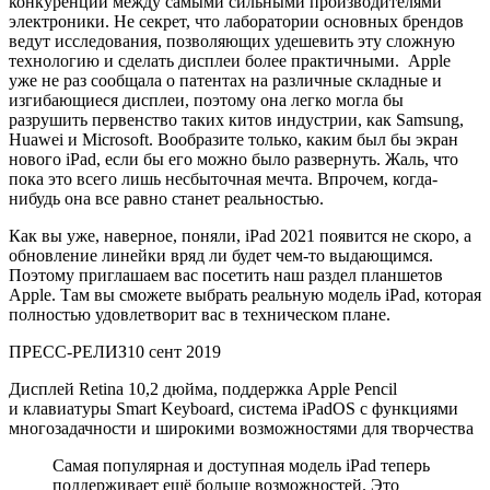
конкуренции между самыми сильными производителями
электроники. Не секрет, что лаборатории основных брендов
ведут исследования, позволяющих удешевить эту сложную
технологию и сделать дисплеи более практичными. Apple
уже не раз сообщала о патентах на различные складные и
изгибающиеся дисплеи, поэтому она легко могла бы
разрушить первенство таких китов индустрии, как Samsung,
Huawei и Microsoft. Вообразите только, каким был бы экран
нового iPad, если бы его можно было развернуть. Жаль, что
пока это всего лишь несбыточная мечта. Впрочем, когда-
нибудь она все равно станет реальностью.
Как вы уже, наверное, поняли, iPad 2021 появится не скоро, а
обновление линейки вряд ли будет чем-то выдающимся.
Поэтому приглашаем вас посетить наш раздел планшетов
Apple. Там вы сможете выбрать реальную модель iPad, которая
полностью удовлетворит вас в техническом плане.
ПРЕСС-РЕЛИЗ
10 сент 2019
Дисплей Retina 10,2 дюйма, поддержка Apple Pencil
и клавиатуры Smart Keyboard, система iPadOS с функциями
многозадачности и широкими возможностями для творчества
Самая популярная и доступная модель iPad теперь
поддерживает ещё больше возможностей. Это