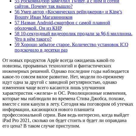
55 Роскомнадзор замедлил Twitter, а с ним и сотни
сайтов. Почему так вышло?
56 Умер автор «Космических рейнджеров» и King’s
Bounty Иван Магазинников
57 Назван Android-смартфон с самой плавной
оболочкой. Он из КНР
58 10-секундный видеоролик продали за $6,6 миллиона.
Что в нём такого?
59 Хорошо забытое старое. Количество установок ICQ
подскочило в десятки раз
От новых продуктов Apple всегда ожидаешь какой-то
новизны, прорывных технологий и фантастических
инженерных решений. Однако последние годы наблюдается
какое-то совсем вялое развитие. Нет, модели по-прежнему
идут одна за другой с завидной регулярностью, однако
изменения чаще всего касаются лишь улучшения
характеристик «железа» и ОС. Революционные изменения,
которые мы наблюдали во времена Стива Джобса, похоже,
вместе с ним канули в лету. Сегодня мы поговорим об утечках
информации, касающихся нового планшета
профессиональной серии. Вам ведь интересно, когда выйдет
iPad Pro 2021, сколько он будет стоить и будет ли оправдана
его цена? В таком случае приступим.