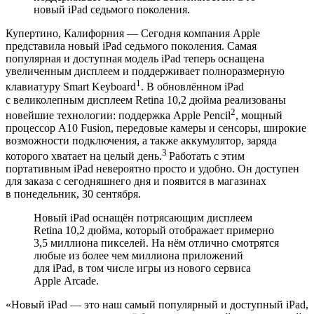
новый iPad седьмого поколения.
Купертино, Калифорния — Сегодня компания Apple
представила новый iPad седьмого поколения. Самая
популярная и доступная модель iPad теперь оснащена
увеличенным дисплеем и поддерживает полноразмерную
1
клавиатуру Smart Keyboard
. В обновлённом iPad
с великолепным дисплеем Retina 10,2 дюйма реализованы
2
новейшие технологии: поддержка Apple Pencil
, мощный
процессор A10 Fusion, передовые камеры и сенсоры, широкие
возможности подключения, а также аккумулятор, заряда
3
которого хватает на целый день.
Работать с этим
портативным iPad невероятно просто и удобно. Он доступен
для заказа с сегодняшнего дня и появится в магазинах
в понедельник, 30 сентября.
Новый iPad оснащён потрясающим дисплеем
Retina 10,2 дюйма, который отображает примерно
3,5 миллиона пикселей. На нём отлично смотрятся
любые из более чем миллиона приложений
для iPad, в том числе игры из нового сервиса
Apple Arcade.
«‎Новый iPad — это наш самый популярный и доступный iPad,