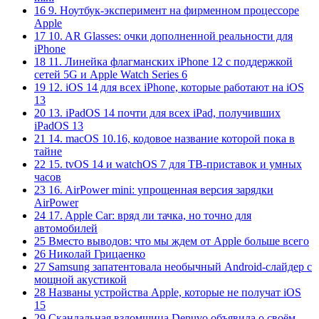
16 9. Ноутбук-эксперимент на фирменном процессоре
Apple
17 10. AR Glasses: очки дополненной реальности для
iPhone
18 11. Линейка флагманских iPhone 12 с поддержкой
сетей 5G и Apple Watch Series 6
19 12. iOS 14 для всех iPhone, которые работают на iOS
13
20 13. iPadOS 14 почти для всех iPad, получивших
iPadOS 13
21 14. macOS 10.16, кодовое название которой пока в
тайне
22 15. tvOS 14 и watchOS 7 для ТВ-приставок и умных
часов
23 16. AirPower mini: упрощенная версия зарядки
AirPower
24 17. Apple Car: вряд ли тачка, но точно для
автомобилей
25 Вместо выводов: что мы ждем от Apple больше всего
26 Николай Грицаенко
27 Samsung запатентовала необычный Android-слайдер с
мощной акустикой
28 Названы устройства Apple, которые не получат iOS
15
29 Скандальная взломщица Denuvo объявила о своём