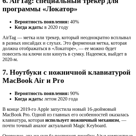
6. AirTag: специальный трекер для
программы «Локатор»
Вероятность появления:
40%
Когда ждать:
в 2020 году
AirTag — метка или трекер, который неоднократно всплывал
в разных инсайдах и слухах. Это фирменная метка, которая
должна отображаться в «Локаторе», — ее можно будет
повесить на ключи или кинуть в сумку. Надеемся, выйдет в
2020-м.
7. Ноутбуки с ножничной клавиатурой
MacBook Air и Pro
Вероятность появления:
90%
Когда ждать:
летом 2020 года
В конце 2019-го Apple запустила новый 16-дюймовый
MacBook Pro. Одной из главных его особенностей оказалась
клавиатура, которая
использует ножничный механизм
, —
почти точный аналог актуальной Magic Keyboard.
Очевидно, эта же судьба постигнет линейку Air и компактные