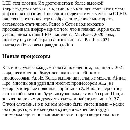
LED технологии. Их достоинства в более высокой
энергоэффективности, а кроме того, они дешевле и не имеют
эффекта выгорания. Последний нередко имел место на OLED-
панелях в тех зонах, где изображение длительное время
оставалось статичным. Ранее в Сети неоднократно
проскакивала информация о том, что в планах Apple было
устанавливать mini-LED панели на MacBook 2020 года,
поэтому слухи об экранах этого типа на iPad Pro 2021
выглядят более чем правдоподобно.
Новые процессоры
Как и в случае с каждым новым поколением, планшеты 2021
года, несомненно, будут оснащаться новейшими
процессорами Apple. Когда вышли актуальные модели Айпад
Про, многих они удивили многих процессором A12, на
которых впервые появилась приставка Z. Вполне вероятно,
что это обозначение будет актуальным для всей серии Про, а
значит на новых моделях мы сможем наблюдать чип A13Z.
Слухи слухами, но в одном можно быть уверенными – какие
бы процессоры не выбрали купертиновцы, они будут
«номером один» по экономичности и производительности.