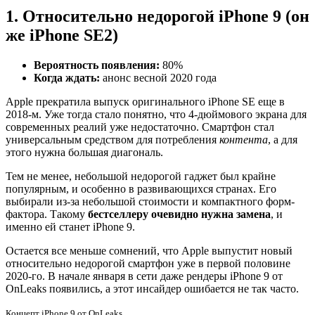
1. Относительно недорогой iPhone 9 (он
же iPhone SE2)
Вероятность появления:
80%
Когда ждать:
анонс весной 2020 года
Apple прекратила выпуск оригинального iPhone SE еще в
2018-м. Уже тогда стало понятно, что 4-дюймового экрана для
современных реалий уже недостаточно. Смартфон стал
универсальным средством для потребления
контента
, а для
этого нужна большая диагональ.
Тем не менее, небольшой недорогой гаджет был крайне
популярным, и особенно в развивающихся странах. Его
выбирали из-за небольшой стоимости и компактного форм-
фактора. Такому
бестселлеру очевидно нужна замена
, и
именно ей станет iPhone 9.
Остается все меньше сомнений, что Apple выпустит новый
относительно недорогой смартфон уже в первой половине
2020-го. В начале января в сети даже рендеры iPhone 9 от
OnLeaks появились, а этот инсайдер ошибается не так часто.
Концепт iPhone 9 от OnLeaks