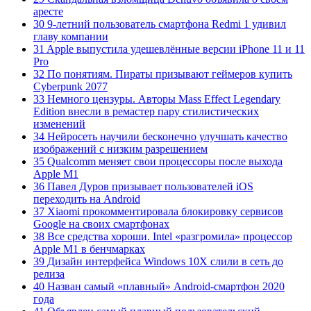
аресте
30 9-летний пользователь смартфона Redmi 1 удивил
главу компании
31 Apple выпустила удешевлённые версии iPhone 11 и 11
Pro
32 По понятиям. Пираты призывают геймеров купить
Cyberpunk 2077
33 Немного цензуры. Авторы Mass Effect Legendary
Edition внесли в ремастер пару стилистических
изменений
34 Нейросеть научили бесконечно улучшать качество
изображений с низким разрешением
35 Qualcomm меняет свои процессоры после выхода
Apple M1
36 Павел Дуров призывает пользователей iOS
переходить на Android
37 Xiaomi прокомментировала блокировку сервисов
Google на своих смартфонах
38 Все средства хороши. Intel «разгромила» процессор
Apple M1 в бенчмарках
39 Дизайн интерфейса Windows 10X слили в сеть до
релиза
40 Назван самый «плавный» Android-смартфон 2020
года