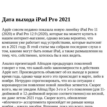
Дата выхода iPad Pro 2021
Apple совсем недавно показала новую линейку iPad Pro 11
(2020) и iPad Pro 12.9 (2020), которые вы можете купить в
нашем интернет-магазине, однако весьма вероятно, что
компания уже работает над устройствами, которые вытеснят
их в 2021 году. В этой статье мы собрали последние слухи о
том, какими могут быть новые iPad, а также размышления на
тему, что, собственно, хотелось бы в них видеть.
Анализ презентаций Айпадов предыдущих поколений
говорит о том, что какой-либо закономерности в действиях
Apple нет. Производитель объявляет об их выходе в разное
время года, однако чаще всего это происходит в марте, либо в
ноябре. Нетрудно спрогнозировать, что из-за ситуации с
коронавирусом появление новой линейки затянется. Скорее
всего, мы не увидим Айпад Про 3-го и 5-го поколения (для 11-
дюймовой и 12-дюймовой версии соответственно) ни весной,
ни даже летом 2021 года. Скорее всего, обновление
«яблочного» ассортимента произойдет не раньше конца
ноября – начала декабря. Впрочем, пока это всего лишь