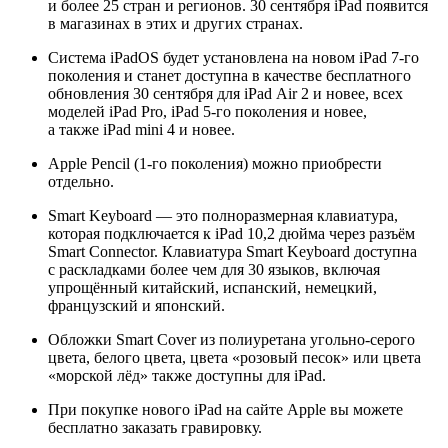
и более 25 стран и регионов. 30 сентября iPad появится
в магазинах в этих и других странах.
Система iPadOS будет установлена на новом iPad 7‑го
поколения и станет доступна в качестве бесплатного
обновления 30 сентября для iPad Air 2 и новее, всех
моделей iPad Pro, iPad 5‑го поколения и новее,
а также iPad mini 4 и новее.
Apple Pencil (1-го поколения) можно приобрести
отдельно.
Smart Keyboard — это полноразмерная клавиатура,
которая подключается к iPad 10,2 дюйма через разъём
Smart Connector. Клавиатура Smart Keyboard доступна
с раскладками более чем для 30 языков, включая
упрощённый китайский, испанский, немецкий,
французский и японский.
Обложки Smart Cover из полиуретана угольно-серого
цвета, белого цвета, цвета «‎розовый песок»‎ или цвета
«морской лёд» также доступны для iPad.
При покупке нового iPad на сайте Apple вы можете
бесплатно заказать гравировку.