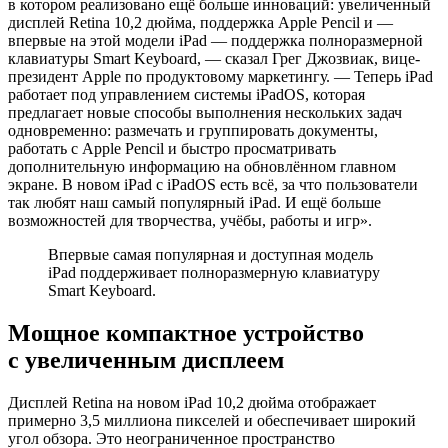
в котором реализовано ещё больше инноваций: увеличенный
дисплей Retina 10,2 дюйма, поддержка Apple Pencil и —
впервые на этой модели iPad — поддержка полноразмерной
клавиатуры Smart Keyboard, — сказал Грег Джозвиак, вице-
президент Apple по продуктовому маркетингу. — Теперь iPad
работает под управлением системы iPadOS, которая
предлагает новые способы выполнения нескольких задач
одновременно: размечать и группировать документы,
работать с Apple Pencil и быстро просматривать
дополнительную информацию на обновлённом главном
экране. В новом iPad с iPadOS есть всё, за что пользователи
так любят наш самый популярный iPad. И ещё больше
возможностей для творчества, учёбы, работы и игр‎»‎.
Впервые самая популярная и доступная модель
iPad поддерживает полноразмерную клавиатуру
Smart Keyboard.
Мощное компактное устройство
с увеличенным дисплеем
Дисплей Retina на новом iPad 10,2 дюйма отображает
примерно 3,5 миллиона пикселей и обеспечивает широкий
угол обзора. Это неограниченное пространство