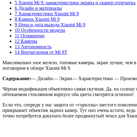
5 Xiaomi Mi 9: характеристики экрана и сканер отпечатка
6 Дизайн и материалы
7 Характеристики Xiaomi Mi 9
8 Камера Xiaomi Mi 9
9 Цена и дата выхода Xiaomi Mi 9
10 Особенности модели
11 Оснащение
12 Камеры
13 Автономность
14 Впечатления от Mi 9T
Максимально злое железо, топовые камеры, экран лучше, чем в
поговорим в обзоре Xiaomi Mi 9.
Содержание:
— Дизайн— Экран— Характеристики — Произв
Чёрная модификация объективно самая скучная. Да, на солнце
обтекаемом стеклянном корпусе оба цвета смотрятся огненно!
Если что, спереди у нас защита от «гориллы» шестого поколен
прикрывает объектив задних камер. Тут оно очень кстати, вед
точно потребуется докупать более продвинутый чехол для Xiaom