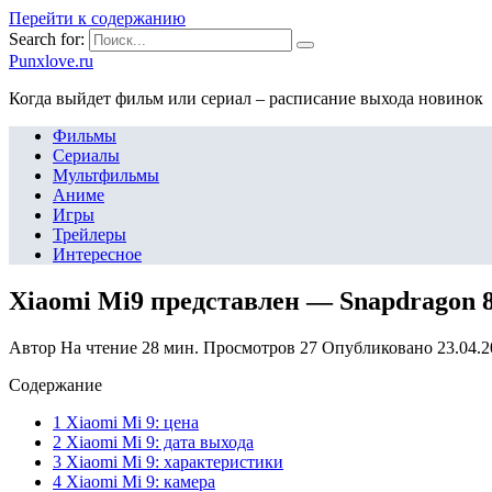
Перейти к содержанию
Search for:
Punxlove.ru
Когда выйдет фильм или сериал – расписание выхода новинок
Фильмы
Сериалы
Мультфильмы
Аниме
Игры
Трейлеры
Интересное
Xiaomi Mi9 представлен — Snapdragon 8
Автор
На чтение
28 мин.
Просмотров
27
Опубликовано
23.04.
Содержание
1 Xiaomi Mi 9: цена
2 Xiaomi Mi 9: дата выхода
3 Xiaomi Mi 9: характеристики
4 Xiaomi Mi 9: камера