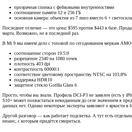
прозрачная спинка с фейковыми внутренностями
соотношение памяти 12 и 256 ГБ
основная камера: объектив из 7 линз вместо 6 + светосила f
Последнее отличие — это цена: $595 против $443 в базе. Прода
марта. Возможно, не в последний раз.
В Mi 9 мы имеем дело с топовой по сегодняшним меркам AMOL
соотношение сторон 19.5:9
разрешение 2340 на 1080 точек
плотность 403 dpi
контрастность 60000:1
соответствие цветовому пространству NTSC на 103.8%
поддержка HDR10
защитное стекло Gorilla Glass 6
Просто, чтобы вы знали. Профиль DCI-P3 не заявлен (есть у i
S10+ может похвастаться невиданным до селе значением в пред
данных нет. Однако некоторые эксперты заявляют о яркости в 6
Другой разговор — как работает подсветка. А тут есть отдельн
нюанс, с которым придётся смириться.