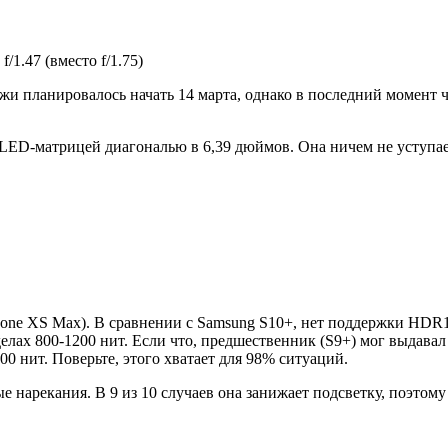
/1.47 (вместо f/1.75)
жи планировалось начать 14 марта, однако в последний момент ч
ED-матрицей диагональю в 6,39 дюймов. Она ничем не уступает
Phone XS Max). В сравнении с Samsung S10+, нет поддержки HDR1
елах 800-1200 нит. Если что, предшественник (S9+) мог выдавал
00 нит. Поверьте, этого хватает для 98% ситуаций.
ые нарекания. В 9 из 10 случаев она занижает подсветку, поэто