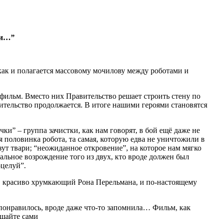
ли…”
, как и полагается массовому мочилову между роботами и
а фильм. Вместо них Правительство решает строить стену по
оительство продолжается. В итоге нашими героями становятся
чки” – группа зачистки, как нам говорят, в бой ещё даже не
я половинка робота, та самая, которую едва не уничтожили в
зут твари; “неожиданное откровение”, на которое нам мягко
альное возрождение того из двух, кто вроде должен был
оцелуй”.
ыш, красиво хрумкающий Рона Перельмана, и по-настоящему
е понравилось, вроде даже что-то запомнила… Фильм, как
ешайте сами