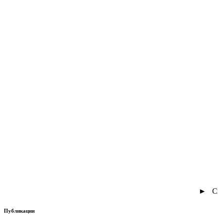
► См
Публикации