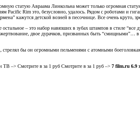
ромную статую Авраама Линкольна может только огромная статуя
м Pacific Rim это, безусловно, удалось. Рядом с роботами и ги
мена” кажутся детской возней в песочнице. Все очень круто, з
 остальное – это набор навязших в зубах штампов в стиле “все ду
пожертвование, двое дурачков, призванных быть “смищными”… в 
ра, стрелял бы он огромными пельменями с атомными боеголовкам
он ТВ –>
Смотрите в за 1 руб
Смотрите в за 1 руб –>
7
film.ru
6.9