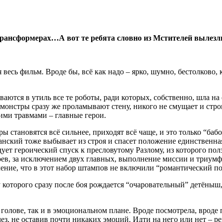
Трансформерах…А вот те ребята словно из Мстителей вылез
я весь фильм. Вроде бы, всё как надо – ярко, шумно, бестолково
ываются в утиль все те роботы, ради которых, собственно, шла н
е монстры сразу же проламывают стену, никого не смущает и стр
ими травмами – главные герои.
ы становятся всё сильнее, приходят всё чаще, и это только “бабо
канский тоже выбывает из строя и спасет положение единственна
дует героический спуск к пресловутому Разлому, из которого пол
роев, за исключением двух главных, выполнение миссии и триумф
ление, что в этот набор штампов не включили “романтический п
 у которого сразу после боя рождается “очаровательный” детён
в голове, так и в эмоциональном плане. Вроде посмотрела, врод
ез, не оставив почти никаких эмоций. Идти на него или нет – р