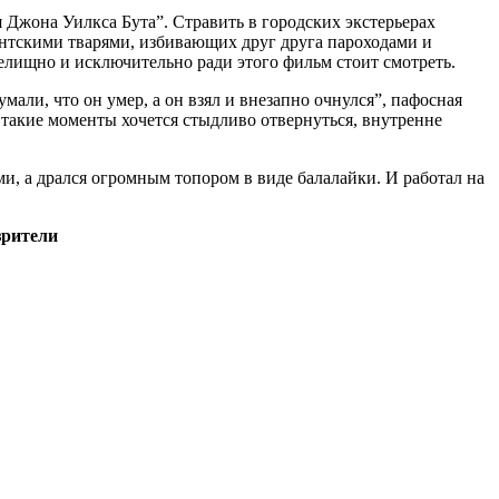
 Джона Уилкса Бута”. Стравить в городских экстерьерах
гантскими тварями, избивающих друг друга пароходами и
релищно и исключительно ради этого фильм стоит смотреть.
мали, что он умер, а он взял и внезапно очнулся”, пафосная
такие моменты хочется стыдливо отвернуться, внутренне
и, а дрался огромным топором в виде балалайки. И работал на
зрители