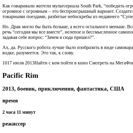
Как говаривали жители мультсериала South Park, “победить ог
огромное с огромным – это беспроигрышный вариант. Создателя
товарными поездами, разбитые небоскребы из недавнего “Супер
Но. Драк могло бы быть больше, а всего остального меньше. Все
речь “сегодня мы все вместе”, нелепое и бессмысленное само
задавая себе вопрос: “Зачем я сюда пришел?”.
Ах, да. Русского робота лучше было изобразить в виде самова
водке, разумеется. Это так, к слову.
10
17 июля 2013Найти с кем пойти в кино Смотреть на МегаФ
Pacific Rim
2013, боевик, приключения, фантастика, США
время
2 часа 11 минут
режиссер