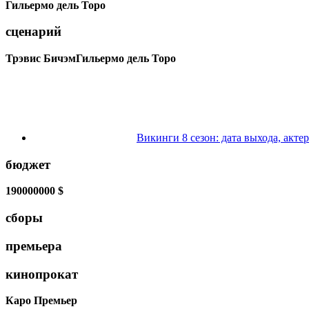
Гильермо дель Торо
сценарий
Трэвис Бичэм
Гильермо дель Торо
Викинги 8 сезон: дата выхода, акте
бюджет
190000000 $
сборы
премьера
кинопрокат
Каро Премьер