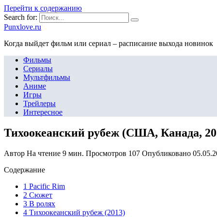
Перейти к содержанию
Search for:
Punxlove.ru
Когда выйдет фильм или сериал – расписание выхода новинок
Фильмы
Сериалы
Мультфильмы
Аниме
Игры
Трейлеры
Интересное
Тихоокеанский рубеж (США, Канада, 20
Автор
На чтение
9 мин.
Просмотров
107
Опубликовано
05.05.
Содержание
1 Pacific Rim
2 Сюжет
3 В ролях
4 Тихоокеанский рубеж (2013)