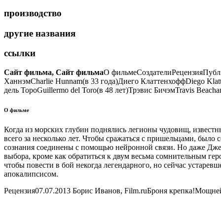
производство
другие названия
ссылки
Сайт фильма, Сайт фильма
О фильме
СоздателиРецензияПубли
Ханнэм
Charlie Hunnam
(в 33 года)
Диего Клаттенхофф
Diego Klat
дель Торо
Guillermo del Toro
(в 48 лет)
Трэвис Бичэм
Travis Beach
О фильме
Когда из морских глубин поднялись легионы чудовищ, известны
всего за несколько лет. Чтобы сражаться с пришельцами, было
сознания соединены с помощью нейронной связи. Но даже Дже
выбора, кроме как обратиться к двум весьма сомнительным ге
чтобы повести в бой некогда легендарного, но сейчас устаре
апокалипсисом.
Рецензия
07.07.2013 Борис Иванов, Film.ru
Броня крепка!
Мощнейш