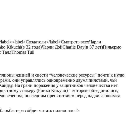
bel><label>Создатели</label>Смотреть всех
Чарли
nko Kikuchi
(в 32 года)
Чарли Дэй
Charlie Day
(в 37 лет)
Гильермо
с Талл
Thomas Tull
иллионы жизней и свести “человеческие ресурсы” почти к нулю
ерами, они управлялись одновременно двумя пилотами, чьи
айдзу. На грани поражения у защитников человечества нет
опытному стажеру (Ринко Кикучи) – которые объединились,
человечества, последним препятствием перед надвигающимся
 блокбастера сойдет
читать полностью–>