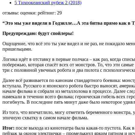
5 Тихоокеанский рубеж 2 (2018)
отзывы: оценки: рейтинг: 29
“Это мы уже видели в Годзилле…А эта битва прямо как в 
Предупреждаю: будут спойлеры!
Ощущение, что всё это ты уже видел и не раз, не покидало мен
пришельцами.
Логика идёт в отставку в первые полчаса – как раз, когда спис
побережью, которая спасёт всех от монстров. То, что эти самы
три с половиной увечных робота и два пилота с психологическ
Далее всё развивается по канонам стандартного боевика: монстр
вступала. Русского и японского робота быстро выносят, амери
начале фильма и собрали из металлолома в процессе. Далее сле
намекали в течении всего фильма; героическая гибель всех ге
погибнуть. В последние пять минут даже было некоторое удив
Из того, что впечатлило, могу отметить беременного монстра,
эпичную схватку в самом начале фильма.
Итог:
после выхода из кинотеатра была какая-то пустота. Как 
пейзаж за окном электрички – промелькнул ярким пятном и исч