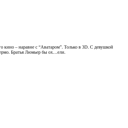
го кино – наравне с “Аватаром”. Только в 3D. С девушкой
ьермо. Братья Люмьер бы ох…ели.