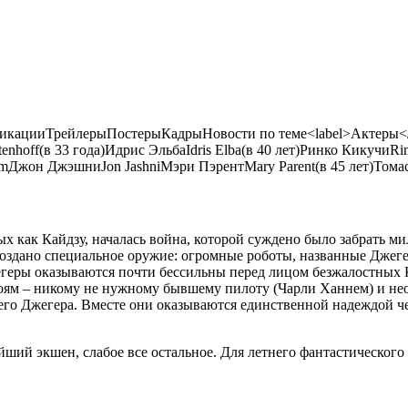
кацииТрейлерыПостерыКадрыНовости по теме<label>Актеры</la
tenhoff
(в 33 года)
Идрис Эльба
Idris Elba
(в 40 лет)
Ринко Кикучи
Ri
am
Джон Джэшни
Jon Jashni
Мэри Пэрент
Mary Parent
(в 45 лет)
Тома
х как Кайдзу, началась война, которой суждено было забрать м
 создано специальное оружие: огромные роботы, названные Джег
геры оказываются почти бессильны перед лицом безжалостных К
роям – никому не нужному бывшему пилоту (Чарли Ханнем) и не
вшего Джегера. Вместе они оказываются единственной надеждой 
ий экшен, слабое все остальное. Для летнего фантастического