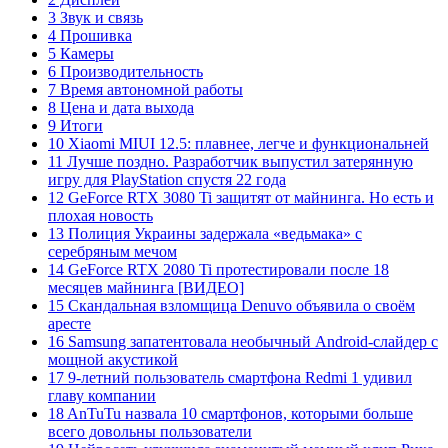
3 Звук и связь
4 Прошивка
5 Камеры
6 Производительность
7 Время автономной работы
8 Цена и дата выхода
9 Итоги
10 Xiaomi MIUI 12.5: плавнее, легче и функциональней
11 Лучше поздно. Разработчик выпустил затерянную
игру для PlayStation спустя 22 года
12 GeForce RTX 3080 Ti защитят от майнинга. Но есть и
плохая новость
13 Полиция Украины задержала «ведьмака» с
серебряным мечом
14 GeForce RTX 2080 Ti протестировали после 18
месяцев майнинга [ВИДЕО]
15 Скандальная взломщица Denuvo объявила о своём
аресте
16 Samsung запатентовала необычный Android-слайдер с
мощной акустикой
17 9-летний пользователь смартфона Redmi 1 удивил
главу компании
18 AnTuTu назвала 10 смартфонов, которыми больше
всего довольны пользователи