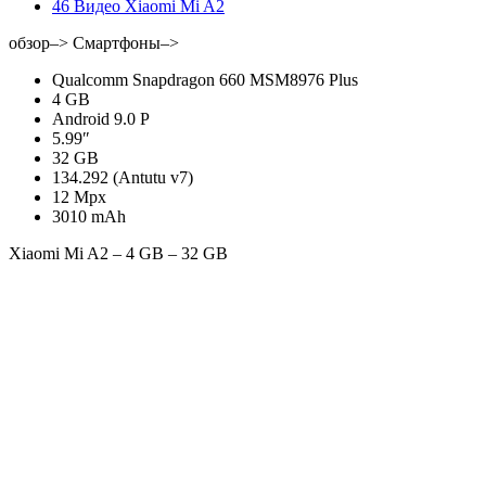
46 Видео Xiaomi Mi A2
обзор–> Смартфоны
–>
Qualcomm Snapdragon 660 MSM8976 Plus
4 GB
Android 9.0 P
5.99″
32 GB
134.292 (Antutu v7)
12 Mpx
3010 mAh
Xiaomi Mi A2 – 4 GB – 32 GB