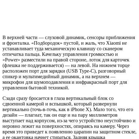
В верхней части — слуховой динамик, сенсоры приближения
и фронталка. «Подбородок» пустой, и жаль, что Xiaomi не
устанавливает туда механическую клавишу со сканером
отпечатка пальца. Качельку управления громкостью и
«Power» разместили на правой стороне, лоток для карточек
(флешка не поддерживается) — на левой. На нижнем торце
расположен порт для зарядки (USB Type-C), разговорный
спикер и мультимедийный динамик, а на верхнем —
микрофон для шумоподавления и инфракрасный порт для
управления бытовой техникой.
Сзади сразу бросается в глаза вертикальный блок со
сдвоенной камерой и вспышкой, который развернули
вертикально (точь-в-точь, как в iPhone X). Мало того, что его
дизайн — плагиат, так он еще и на пару миллиметров
выступает над корпусом, из-за чего устройство неустойчиво и
неровно лежит на поверхностях, опираясь на камеру. Через
время это приведет к появлению царапин на защитном стекле,
а ее окантовка начнет стираться. Задняя крышка