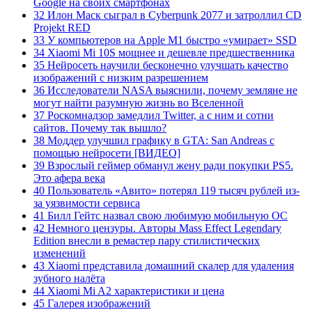
Google на своих смартфонах
32 Илон Маск сыграл в Cyberpunk 2077 и затроллил CD
Projekt RED
33 У компьютеров на Apple M1 быстро «умирает» SSD
34 Xiaomi Mi 10S мощнее и дешевле предшественника
35 Нейросеть научили бесконечно улучшать качество
изображений с низким разрешением
36 Исследователи NASA выяснили, почему земляне не
могут найти разумную жизнь во Вселенной
37 Роскомнадзор замедлил Twitter, а с ним и сотни
сайтов. Почему так вышло?
38 Моддер улучшил графику в GTA: San Andreas с
помощью нейросети [ВИДЕО]
39 Взрослый геймер обманул жену ради покупки PS5.
Это афера века
40 Пользователь «Авито» потерял 119 тысяч рублей из-
за уязвимости сервиса
41 Билл Гейтс назвал свою любимую мобильную ОС
42 Немного цензуры. Авторы Mass Effect Legendary
Edition внесли в ремастер пару стилистических
изменений
43 Xiaomi представила домашний скалер для удаления
зубного налёта
44 Xiaomi Mi A2 характеристики и цена
45 Галерея изображений