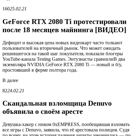
160
25.02.21
GeForce RTX 2080 Ti протестировали
после 18 месяцев майнинга [ВИДЕО]
Дефицит и высокая цена новых видеокарт часто толкают
пользователей на вторичный рынок. Что может ожидать
решившегося на такой шаг покупателя, показали блогеры
YouTube-канала Testing Games. Энтузиасты сравнилиВ два
экземпляра NVIDIA GeForce RTX 2080 Ti — новый и б/у,
простоявший в ферме полтора года.
В
далее
82
24.02.21
Скандальная взломщица Denuvo
объявила о своём аресте
Девушка-хакер с ником 0xEMPRESS, пообещавшая взломать
все игры с Denuvo, заявила, что её арестовала полиция. Судя
по всему, на этом история падения защиты закончилась — по