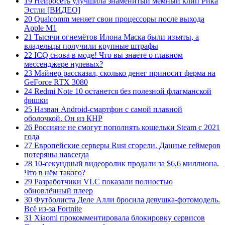
19 Нейросеть улучшила знаменитый мемный клип Рика
Эстли [ВИДЕО]
20 Qualcomm меняет свои процессоры после выхода
Apple M1
21 Тысячи огнемётов Илона Маска были изъяты, а
владельцы получили крупные штрафы
22 ICQ снова в моде! Что вы знаете о главном
мессенджере нулевых?
23 Майнер рассказал, сколько денег приносит ферма на
GeForce RTX 3080
24 Redmi Note 10 останется без полезной флагманской
фишки
25 Назван Android-смартфон с самой плавной
оболочкой. Он из КНР
26 Россияне не смогут пополнять кошельки Steam с 2021
года
27 Европейские серверы Rust сгорели. Данные геймеров
потеряны навсегда
28 10-секундный видеоролик продали за $6,6 миллиона.
Что в нём такого?
29 Разработчики VLC показали полностью
обновлённый плеер
30 Футболиста Деле Алли бросила девушка-фотомодель.
Всё из-за Fortnite
31 Xiaomi прокомментировала блокировку сервисов