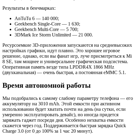
Результаты в бенчмарках:
AnTuTu 6 — 140 000;
Geekbench Single-Core — 1 630;
Geekbench Multi-Core — 5 700;
3DMark Ice Storm Unlimited — 21 000.
Ресурсоемкие 3D-приложения запускаются на средневысоких
настройках графики, идут плавно. Это хорошее игровое
решение, однако, если вы фанат игр, луче присмотреться к Mi
8 SE, там мощнее и универсальнее графическая подсистема.
Оперативная память везде типа LPDDR4X 1866 MHz
(двухканальная) — очень быстрая, а постоянная eMMC 5.1.
Время автономной работы
Мы подобрались к самому слабому параметру телефона — его
аккумулятору на 3010 mAh. Этой емкости при активном
использовании будет хватать почти на день (на сутки, если
умеренно эксплуатировать девайс), но иногда придется
заряжать гаджет посреди дня. Особенно нехватка емкости
скажется через год. Поддерживается быстрая зарядка Quick
Charge 3.0 (от 0 до 100% за 1 час 20 минут).