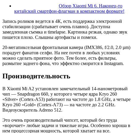
Обзор Xiaomi Mi 6. Наконец-то
китайский смартфон-флагман в компактном формате!
Запись роликов ведется в 4К, есть поддержка электронной
стабилизации (срабатывает очень плавно). Доступна
замедленная съемка и timelapse. Картинка резкая, однако звук
пишется плохо. Слышны артефакты и помехи.
20-мегапиксельная фронтальная камера (IMX386, f/2.0, 2.0 µm)
порадует фанатов селфи. На нее почти в любых условиях
можно сделать приятное фото. Тем более, есть фильтры,
размытие заднего фона, что эффектно сморится в Instagram.
Производительность
В Xiaomi Mi A2 установлен замечательный 14-нанометровый
чип — Snapdragon 660, у которого четыре ядра Kryo 260
«Silver» (Cortex-A53) работают на частоте до 1.8 GHz, а четыре
Kryo 260 «Gold» (Cortex-A73) — на частоте до 2.2 GHz.
Видеоускоритель Adreno 512.
Это очень производительный чипсет, который без труда
«ворочает» любые задачи и тяжелые игры. Особенно хороша в
нем процессорная мощность, которой хватает на все.