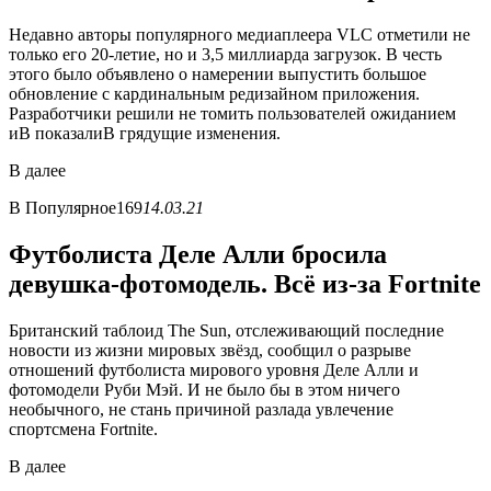
Недавно авторы популярного медиаплеера VLC отметили не
только его 20-летие, но и 3,5 миллиарда загрузок. В честь
этого было объявлено о намерении выпустить большое
обновление с кардинальным редизайном приложения.
Разработчики решили не томить пользователей ожиданием
иВ показалиВ грядущие изменения.
В
далее
В
Популярное
169
14.03.21
Футболиста Деле Алли бросила
девушка-фотомодель. Всё из-за Fortnite
Британский таблоид The Sun, отслеживающий последние
новости из жизни мировых звёзд, сообщил о разрыве
отношений футболиста мирового уровня Деле Алли и
фотомодели Руби Мэй. И не было бы в этом ничего
необычного, не стань причиной разлада увлечение
спортсмена Fortnite.
В
далее