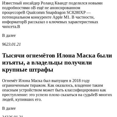
Известный инсайдер Роланд Квандт поделился новыми
подробностями оВ ещё не анонсированном
процессореВ Qualcomm Snapdragon SC8280XP —
потенциальном конкуренте Apple M1. В частности,
информаторВ рассказал о ключевых характеристиках
чипсета.В
В
далее
96
23.01.21
Тысячи огнемётов Илона Маска были
изъяты, а владельцы получили
крупные штрафы
Огнемёт Илона Маска был выпущен в 2018 году
ограниченным тиражом. Как оказалось, владение таким
опасным устройством может быть классифицировано как
преступление: это успело плохо сказаться на судьбеВ многих
людей, купивших его.
В
далее