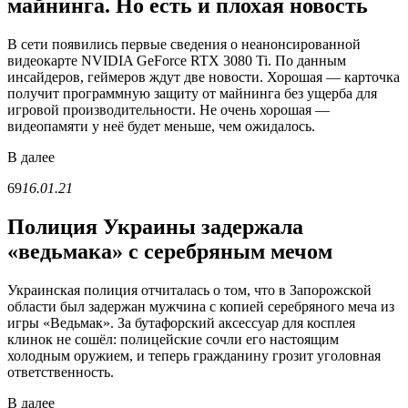
майнинга. Но есть и плохая новость
В сети появились первые сведения о неанонсированной
видеокарте NVIDIA GeForce RTX 3080 Ti. По данным
инсайдеров, геймеров ждут две новости. Хорошая — карточка
получит программную защиту от майнинга без ущерба для
игровой производительности. Не очень хорошая —
видеопамяти у неё будет меньше, чем ожидалось.
В
далее
69
16.01.21
Полиция Украины задержала
«ведьмака» с серебряным мечом
Украинская полиция отчиталась о том, что в Запорожской
области был задержан мужчина с копией серебряного меча из
игры «Ведьмак». За бутафорский аксессуар для косплея
клинок не сошёл: полицейские сочли его настоящим
холодным оружием, и теперь гражданину грозит уголовная
ответственность.
В
далее