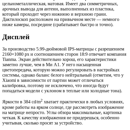
цельнометаллическая, матовая. Имеет два симметричных,
арочных вывода для антенн, выполненных из пластика,
который проходит через нижнюю и верхнюю грани.
Дактилоскоп расположен на привычном месте — немного
ниже камеры, посредине (срабатывает быстро и точно).
Дисплей
За производство 5.99-дюймовой IPS-матрицы с разрешением
2160×1080 px и соотношением сторон 18:9 отвечает компания
Tianma. Экран действительно хорош, его характеристики
заметно лучше, чем в Ми А1. У него насыщенная
цветопередача, которую можно регулировать в настройках
системы, однако баланс белого нейтральный (отметим, что у
Xiaomi в зависимости от партии может отличаться
калибровка, поэтому не исключено, что иногда будут
попадаться модели с уклоном в теплые или холодные тона).
2
Яркости в 384 cd/m
хватает практически в любых условиях,
кроме работы на ярком солнце, где рассмотреть изображение
на матрице непросто. Углы обзора максимальные, картинка
четкая. К качеству изображения не придерешься, особенно
учитывая, сколько просят за устройство.