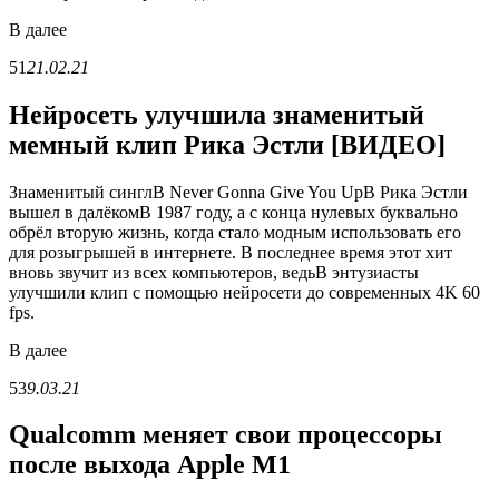
В
далее
51
21.02.21
Нейросеть улучшила знаменитый
мемный клип Рика Эстли [ВИДЕО]
Знаменитый синглВ Never Gonna Give You UpВ Рика Эстли
вышел в далёкомВ 1987 году, а с конца нулевых буквально
обрёл вторую жизнь, когда стало модным использовать его
для розыгрышей в интернете. В последнее время этот хит
вновь звучит из всех компьютеров, ведьВ энтузиасты
улучшили клип с помощью нейросети до современных 4K 60
fps.
В
далее
53
9.03.21
Qualcomm меняет свои процессоры
после выхода Apple M1