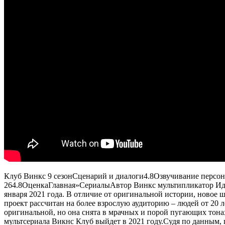
Клуб Винкс 9 сезон
Сценарий и диалоги
4.8
Озвучивание персо
26
4.8
Оценка
Главная
»
Сериалы
Автор Винкс мультипликатор Идж
января 2021 года. В отличие от оригинальной истории, новое ш
проект рассчитан на более взрослую аудиторию – людей от 20 
оригинальной, но она снята в мрачных и порой пугающих тона
мультсериала Викнс Клуб выйдет в 2021 году.Судя по данным, п