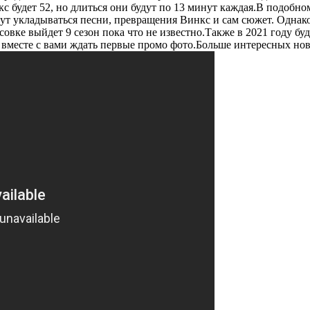
нкс будет 52, но длиться они будут по 13 минут каждая.В подоб
дут укладываться песни, превращения Винкс и сам сюжет. Однак
исовке выйдет 9 сезон пока что не известно.Также в 2021 году 
м вместе с вами ждать первые промо фото.Больше интересных но