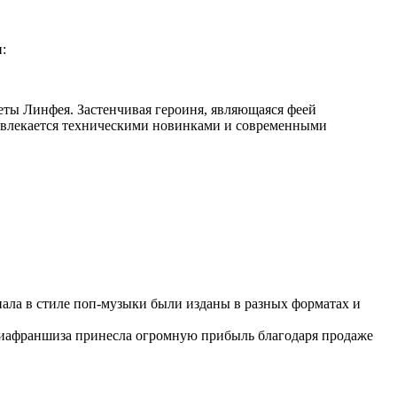
:
ты Линфея. Застенчивая героиня, являющаяся феей
 увлекается техническими новинками и современными
иала в стиле поп-музыки были изданы в разных форматах и
диафраншиза принесла огромную прибыль благодаря продаже