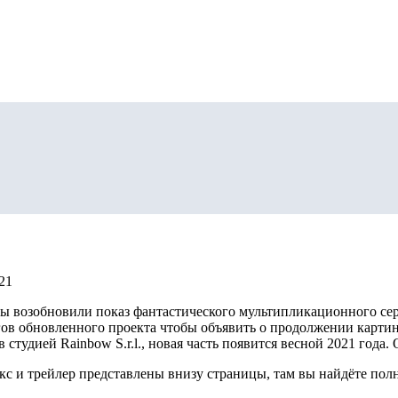
21
ры возобновили показ фантастического мультипликационного се
гов обновленного проекта чтобы объявить о продолжении картин
тудией Rainbow S.r.l., новая часть появится весной 2021 года.
нкс и трейлер представлены внизу страницы, там вы найдёте пол