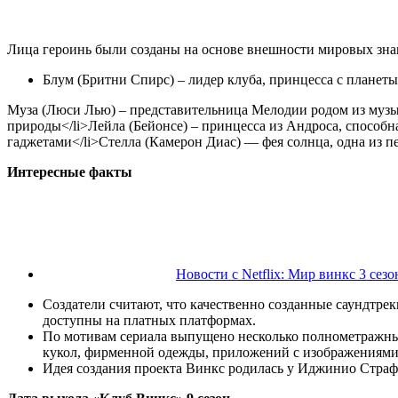
Лица героинь были созданы на основе внешности мировых знам
Блум (Бритни Спирс) – лидер клуба, принцесса с планет
Муза (Люси Лью) – представительница Мелодии родом из музы
природы</li>Лейла (Бейонсе) – принцесса из Андроса, способ
гаджетами</li>Стелла (Камерон Диас) — фея солнца, одна из п
Интересные факты
Новости с Netflix: Мир винкс 3 се
Создатели считают, что качественно созданные саундтре
доступны на платных платформах.
По мотивам сериала выпущено несколько полнометражны
кукол, фирменной одежды, приложений с изображениями
Идея создания проекта Винкс родилась у Иджинио Стра