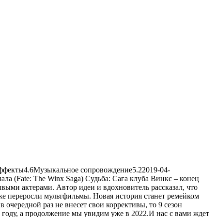
эффекты
4.6
Музыкальное сопровождение
5.2
2019-04-
 (Fate: The Winx Saga) Судьба: Сага клуба Винкс – конец
ивыми актерами. Автор идеи и вдохновитель рассказал, что
 уже переросли мультфильмы. Новая история станет ремейком
 очередной раз не внесет свои коррективы, то 9 сезон
 году, а продолжение мы увидим уже в 2022.И нас с вами ждет