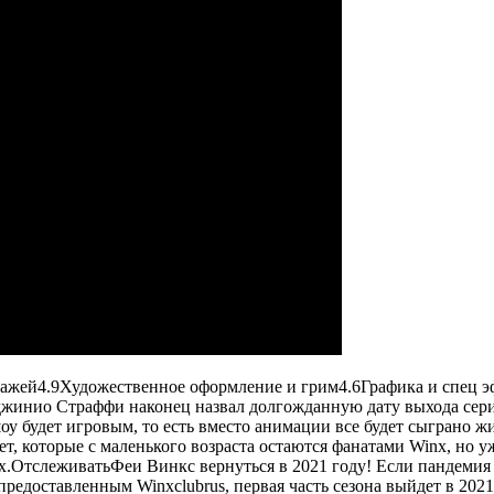
нажей
4.9
Художественное оформление и грим
4.6
Графика и спец 
инио Страффи наконец назвал долгожданную дату выхода сериала
оу будет игровым, то есть вместо анимации все будет сыграно ж
лет, которые с маленького возраста остаются фанатами Winx, но
х.
Отслеживать
Феи Винкс вернуться в 2021 году! Если пандемия в
редоставленным Winxclubrus, первая часть сезона выйдет в 2021