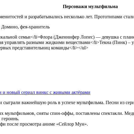
Персонажи мультфильма
енитостей и разрабатывались несколько лет. Прототипами стали
ы Домино, фея-хранитель
кальной семьи</li>Флора (Дженнифер Лопес) — девушка с плане
ная управлять разными жидкими веществами</li>Текна (Пинк) –
ервых представительниц команды</li></ul>
зон и новый сериал винкс с живыми актёрами
ки сыграли важнейшую роль в успехе мультфильма. Песни из сер
х мультфильмов, сняты спин-оффы, поставлены спектакли. Ме
 героинь.
ффи после просмотра аниме «Сейлор Мун».