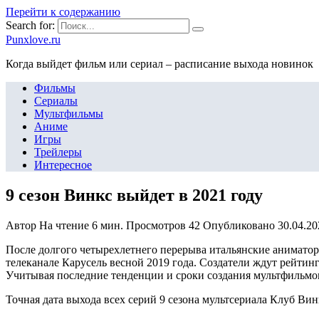
Перейти к содержанию
Search for:
Punxlove.ru
Когда выйдет фильм или сериал – расписание выхода новинок
Фильмы
Сериалы
Мультфильмы
Аниме
Игры
Трейлеры
Интересное
9 сезон Винкс выйдет в 2021 году
Автор
На чтение
6 мин.
Просмотров
42
Опубликовано
30.04.20
После долгого четырехлетнего перерыва итальянские анимато
телеканале Карусель весной 2019 года. Создатели ждут рейтин
Учитывая последние тенденции и сроки создания мультфильмов с
Точная дата выхода всех серий 9 сезона мультсериала Клуб Ви