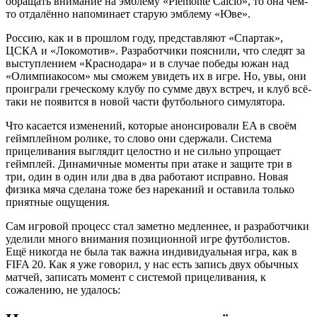
обращать внимание на эмблему «Piemonte Calcio», то она чем-
то отдалённо напоминает старую эмблему «Юве».
Россию, как и в прошлом году, представляют «Спартак»,
ЦСКА и «Локомотив». Разработчики пояснили, что следят за
выступлением «Краснодара» и в случае победы южан над
«Олимпиакосом» мы сможем увидеть их в игре. Но, увы, они
проиграли греческому клубу по сумме двух встреч, и клуб всё-
таки не появится в новой части футбольного симулятора.
Что касается изменений, которые анонсировали EA в своём
геймплейном ролике, то слово они сдержали. Система
прицеливания выглядит целостно и не сильно упрощает
геймплей. Динамичные моменты при атаке и защите три в
три, один в один или два в два работают исправно. Новая
физика мяча сделана тоже без нареканий и оставила только
приятные ощущения.
Сам игровой процесс стал заметно медленнее, и разработчики
уделили много внимания позиционной игре футболистов.
Ещё никогда не была так важна индивидуальная игра, как в
FIFA 20. Как я уже говорил, у нас есть запись двух обычных
матчей, записать момент с системой прицеливания, к
сожалению, не удалось: