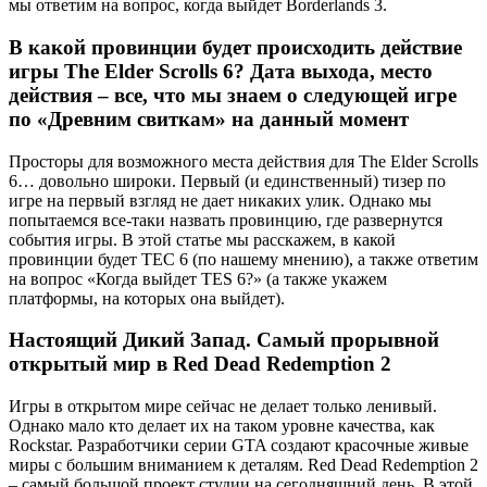
мы ответим на вопрос, когда выйдет Borderlands 3.
В какой провинции будет происходить действие
игры The Elder Scrolls 6? Дата выхода, место
действия – все, что мы знаем о следующей игре
по «Древним свиткам» на данный момент
Просторы для возможного места действия для The Elder Scrolls
6… довольно широки. Первый (и единственный) тизер по
игре на первый взгляд не дает никаких улик. Однако мы
попытаемся все-таки назвать провинцию, где развернутся
события игры.
В этой статье мы расскажем, в какой
провинции будет ТЕС 6 (по нашему мнению), а также ответим
на вопрос «Когда выйдет TES 6?» (а также укажем
платформы, на которых она выйдет).
Настоящий Дикий Запад. Самый прорывной
открытый мир в Red Dead Redemption 2
Игры в открытом мире сейчас не делает только ленивый.
Однако мало кто делает их на таком уровне качества, как
Rockstar. Разработчики серии GTA создают красочные живые
миры с большим вниманием к деталям.
Red Dead Redemption 2
– самый большой проект студии на сегодняшний день. В этой