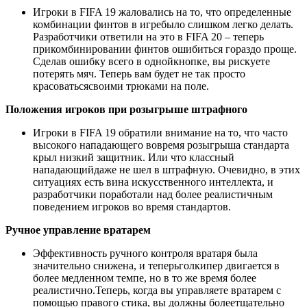
Игроки в FIFA 19 жаловались на то, что определенные
комбинации финтов в игребыло слишком легко делать.
Разработчики ответили на это в FIFA 20 – теперь
прикомбинировании финтов ошибиться гораздо проще.
Сделав ошибку всего в однойкнопке, вы рискуете
потерять мяч. Теперь вам будет не так просто
красоватьсясвоими трюками на поле.
Положения игроков при розыгрыше штрафного
Игроки в FIFA 19 обратили внимание на то, что часто
высокого нападающего вовремя розыгрыша стандарта
крыл низкий защитник. Или что классный
нападающийдаже не шел в штрафную. Очевидно, в этих
ситуациях есть вина искусственного интеллекта, и
разработчики поработали над более реалистичным
поведением игроков во время стандартов.
Ручное управление вратарем
Эффективность ручного контроля вратаря была
значительно снижена, и теперьголкипер двигается в
более медленном темпе, но в то же время более
реалистично.Теперь, когда вы управляете вратарем с
помощью правого стика, вы должны болеетщательно