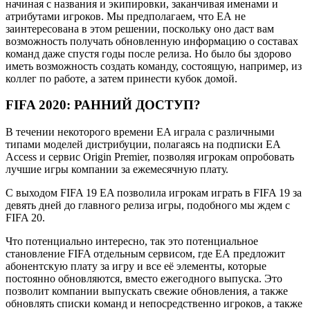
начиная с названия и экипировки, заканчивая именами и
атрибутами игроков. Мы предполагаем, что ЕА не
заинтересована в этом решении, поскольку оно даст вам
возможность получать обновленную информацию о составах
команд даже спустя годы после релиза. Но было бы здорово
иметь возможность создать команду, состоящую, например, из
коллег по работе, а затем принести кубок домой.
FIFA 2020:
РАННИЙ ДОСТУП?
В течении некоторого времени EA играла с различными
типами моделей дистрибуции, полагаясь на подписки EA
Access и сервис Origin Premier, позволяя игрокам опробовать
лучшие игры компании за ежемесячную плату.
С выходом FIFA 19 EA позволила игрокам играть в FIFA 19 за
девять дней до главного релиза игры, подобного мы ждем с
FIFA 20.
Что потенциально интересно, так это потенциальное
становление FIFA отдельным сервисом, где ЕА предложит
абонентскую плату за игру и все её элементы, которые
постоянно обновляются, вместо ежегодного выпуска. Это
позволит компании выпускать свежие обновления, а также
обновлять списки команд и непосредственно игроков, а также