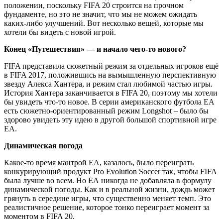
положении, поскольку FIFA 20 строится на прочном
фундаменте, но это не значит, что мы не можем ожидать
каких-либо улучшений. Вот несколько вещей, которые мы
хотели бы видеть с новой игрой.
Конец «Путешествия» — и начало чего-то нового?
FIFA представила сюжетный режим за отдельных игроков ещё
в FIFA 2017, положившись на вымышленную перспективную
звезду Алекса Хантера, и режим стал любимой частью игры.
История Хантера заканчивается в FIFA 20, поэтому мы хотели
бы увидеть что-то новое. В серии американского футбола EA
есть сюжетно-ориентированный режим Longshot – было бы
здорово увидеть эту идею в другой большой спортивной игре
ЕА.
Динамическая погода
Какое-то время мантрой EA, казалось, было переиграть
конкурирующий продукт Pro Evolution Soccer так, чтобы FIFA
была лучше во всем. Но ЕА никогда не добавляла в формулу
динамической погоды. Как и в реальной жизни, дождь может
грянуть в середине игры, что существенно меняет темп. Это
реалистичное решение, которое тонко переиграет момент за
моментом в FIFA 20.