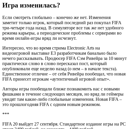
Игра изменилась?
Если смотреть глобально – конечно же нет. Изменения
заметит только игрок, который последний раз покупал FIFA
три-четыре года назад. В симуляторе все так же нет удобного
режима карьеры, а периодические проблемы с серверами во
время онлайн-игры вряд ли исчезнут.
Интересно, что во время стрима Electronic Arts на
видеоигровой выставке E3 разработчикам банально было
нечего рассказывать. Продюсер FIFA Сэм Ривейра за 10 минут
практически слово в слово пересказал пост, который
опубликовали еще неделю назад (о нем – в начале текста).
Единственное отличие – от себя Ривейра пообещал, что новая
FIFA принесет игрокам «аутентичный игровой опыт».
Авторы игры пообещали ближе познакомить нас с новыми
фишками в течение следующих месяцев, но вряд ли геймеры
увидят там какие-либо глобальные изменения. Новая FIFA –
это прошлогодняя FIFA с одним новым режимом.
***
FIFA 20 выйдет 27 сентября. Стандартное издание игры на PC