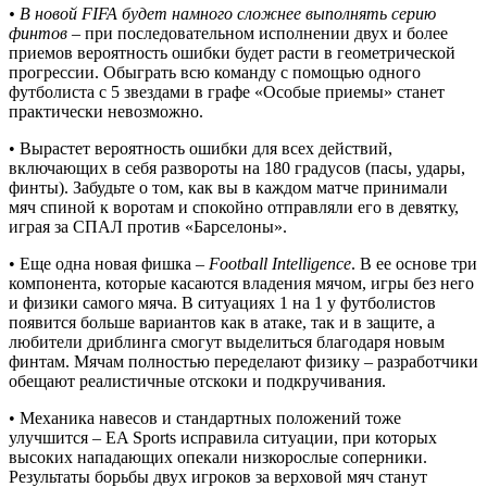
• В новой FIFA будет намного сложнее выполнять серию
финтов
– при последовательном исполнении двух и более
приемов вероятность ошибки будет расти в геометрической
прогрессии. Обыграть всю команду с помощью одного
футболиста с 5 звездами в графе «Особые приемы» станет
практически невозможно.
• Вырастет вероятность ошибки для всех действий,
включающих в себя развороты на 180 градусов (пасы, удары,
финты). Забудьте о том, как вы в каждом матче принимали
мяч спиной к воротам и спокойно отправляли его в девятку,
играя за СПАЛ против «Барселоны».
• Еще одна новая фишка –
Football Intelligence
. В ее основе три
компонента, которые касаются владения мячом, игры без него
и физики самого мяча. В ситуациях 1 на 1 у футболистов
появится больше вариантов как в атаке, так и в защите, а
любители дриблинга смогут выделиться благодаря новым
финтам. Мячам полностью переделают физику – разработчики
обещают реалистичные отскоки и подкручивания.
• Механика навесов и стандартных положений тоже
улучшится – EA Sports исправила ситуации, при которых
высоких нападающих опекали низкорослые соперники.
Результаты борьбы двух игроков за верховой мяч станут