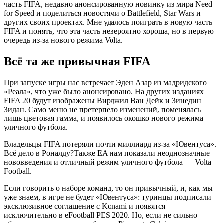
часть FIFA, недавно анонсированную новинку из мира Need
for Speed и поделиться новостями о Battlefield, Star Wars и
других своих проектах. Мне удалось поиграть в новую часть
FIFA и понять, что эта часть невероятно хороша, но в первую
очередь из-за нового режима Volta.
Всё та же привычная FIFA
При запуске игры нас встречает Эден Азар из мадридского
«Реала», что уже было анонсировано. На других изданиях
FIFA 20 будут изображены Вирджил Ван Дейк и Зинедин
Зидан. Само меню не претерпело изменений, поменялась
лишь цветовая гамма, и появилось окошко нового режима
уличного футбола.
Владельцы FIFA потеряли почти миллиард из-за «Ювентуса».
Всё дело в Роналду?Также EA нам показали неоднозначные
нововведения и отличный режим уличного футбола — Volta
Football.
Если говорить о наборе команд, то он привычный, и, как мы
уже знаем, в игре не будет «Ювентуса»: туринцы подписали
эксклюзивное соглашение с Konami и появятся
исключительно в eFootball PES 2020. Но, если не сильно