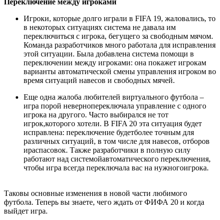
Переключение между игроками
Игроки, которые долго играли в FIFA 19, жаловались, то
в некоторых ситуациях система не давала им
переключиться с игрока, бегущего за свободным мячом.
Команда разработчиков много работала для исправления
этой ситуации. Была добавлена система помощи в
переключении между игроками: она покажет игрокам
варианты автоматической смены управления игроком во
время ситуаций навесов и свободных мячей.
Еще одна жалоба любителей виртуального футбола –
игра порой невернопереключала управление с одного
игрока на другого. Часто выбирался не тот
игрок,которого хотели. В FIFA 20 эта ситуация будет
исправлена: переключение будетболее точным для
различных ситуаций, в том числе для навесов, отборов
ираспасовок. Также разработчики в полную силу
работают над системойавтоматического переключения,
чтобы игра всегда переключала вас на нужногоигрока.
Таковы основные изменения в новой части любимого
футбола. Теперь вы знаете, чего ждать от ФИФА 20 и когда
выйдет игра.