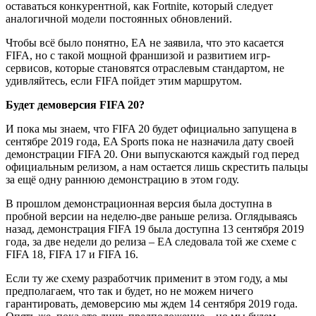
оставаться конкурентной, как Fortnite, который следует
аналогичной модели постоянных обновлений.
Чтобы всё было понятно, ЕА не заявила, что это касается
FIFA, но с такой мощной франшизой и развитием игр-
сервисов, которые становятся отраслевым стандартом, не
удивляйтесь, если FIFA пойдет этим маршрутом.
Будет демоверсия
FIFA 20?
И пока мы знаем, что FIFA 20 будет официально запущена в
сентябре 2019 года, EA Sports пока не назначила дату своей
демонстрации FIFA 20. Они выпускаются каждый год перед
официальным релизом, а нам остается лишь скрестить пальцы
за ещё одну раннюю демонстрацию в этом году.
В прошлом демонстрационная версия была доступна в
пробной версии на неделю-две раньше релиза. Оглядываясь
назад, демонстрация FIFA 19 была доступна 13 сентября 2019
года, за две недели до релиза – EA следовала той же схеме с
FIFA 18, FIFA 17 и FIFA 16.
Если ту же схему разработчик применит в этом году, а мы
предполагаем, что так и будет, но не можем ничего
гарантировать, демоверсию мы ждем 14 сентября 2019 года.