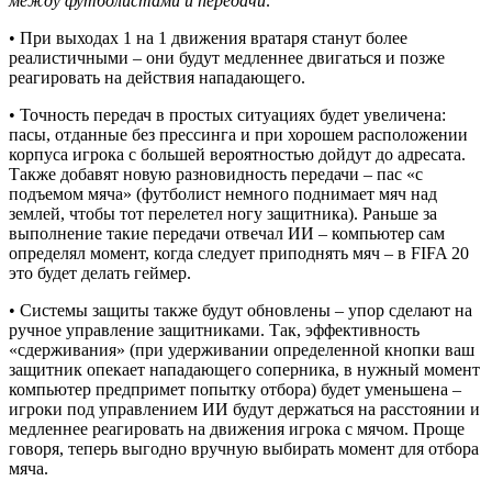
между футболистами и передачи:
• При выходах 1 на 1 движения вратаря станут более
реалистичными – они будут медленнее двигаться и позже
реагировать на действия нападающего.
• Точность передач в простых ситуациях будет увеличена:
пасы, отданные без прессинга и при хорошем расположении
корпуса игрока с большей вероятностью дойдут до адресата.
Также добавят новую разновидность передачи – пас «с
подъемом мяча» (футболист немного поднимает мяч над
землей, чтобы тот перелетел ногу защитника). Раньше за
выполнение такие передачи отвечал ИИ – компьютер сам
определял момент, когда следует приподнять мяч – в FIFA 20
это будет делать геймер.
• Системы защиты также будут обновлены – упор сделают на
ручное управление защитниками. Так, эффективность
«сдерживания» (при удерживании определенной кнопки ваш
защитник опекает нападающего соперника, в нужный момент
компьютер предпримет попытку отбора) будет уменьшена –
игроки под управлением ИИ будут держаться на расстоянии и
медленнее реагировать на движения игрока с мячом. Проще
говоря, теперь выгодно вручную выбирать момент для отбора
мяча.