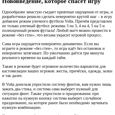
Нововведение, которое спасёт игру
Однообразие зачастую съедает приятные ощущения от игры, и
разработчики решили сделать невероятно крутой шаг – в игру
добавлен режим уличного футбола Volta. Причём представлен
не только уличный футбол: режимы 3 на 3, 4 на 4, 5 на 5 и
полноценный режим футзала! Любой матч можно провести в
режиме «без стен», что весьма украсит игровой процесс.
Сама игра ощущается невероятно динамично. Если вы
играете в режиме «без стен», то игра идёт без остановок и
невероятно затягивает. По умолчанию даётся три минуты
реального времени на каждый тайм.
Также в режиме будет огромное количество вариантов для
кастомизации ваших игроков: жесты, причёски, одежда, залки
и так далее.
В Volta донельзя упростили систему финтов, вам нужно лишь
зажать два стика, и система сама выберет нужный для
ситуации финт. Также упростили и празднования: при
нажатии на нужную кнопку система выберет случайное
празднование, на которое ранее было необходимо заучивать
нужную комбинацию.