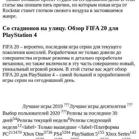
статье мы опишем пять причин, по которым новая игра от
Rockstar станет глотком свежего воздуха в застоявшемся
жанре.
Со стадионов на улицу. Обзор FIFA 20 для
PlayStation 4
FIFA 20 – вероятно, последняя игра серии для текущего
поколения консолей. Разработчики не только довели до
совершенства игровые режимы и детально проработали
механики, но также включили в эту часть совершенно новый,
уникальный игровой режим. В этой статье вас ждет обзор
FIFA 20 для PlayStation 4 – самой большой и проработанной
игры серии на сегодняшний день.
???
???
Лучшие игры 2019
Лучшие игры десятилетия
???
Выбор пользователей 2020
Релизы за последние 30
34
6
дней
Релизы текущей недели
Релизы следующей
12
недели
<label> Только вышедшие </label>Платформы
213470
3736
5294
155
142
PC
Xbox One
PS4
PlayStation 5
Xbox Series