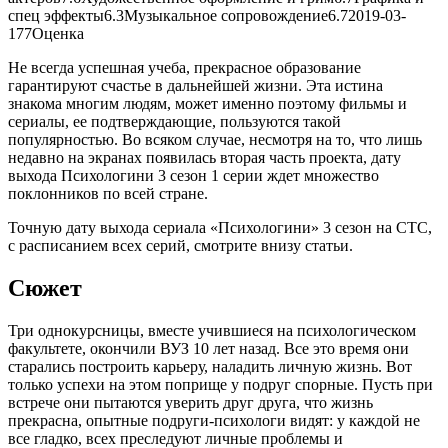
спец эффекты
6.3
Музыкальное сопровождение
6.7
2019-03-
17
7
Оценка
Не всегда успешная учеба, прекрасное образование
гарантируют счастье в дальнейшей жизни. Эта истина
знакома многим людям, может именно поэтому фильмы и
сериалы, ее подтверждающие, пользуются такой
популярностью. Во всяком случае, несмотря на то, что лишь
недавно на экранах появилась вторая часть проекта, дату
выхода Психологини 3 сезон 1 серии ждет множество
поклонников по всей стране.
Точную дату выхода сериала «Психологини» 3 сезон на СТС,
с расписанием всех серий, смотрите внизу статьи.
Сюжет
Три однокурсницы, вместе учившиеся на психологическом
факультете, окончили ВУЗ 10 лет назад. Все это время они
старались построить карьеру, наладить личную жизнь. Вот
только успехи на этом поприще у подруг спорные. Пусть при
встрече они пытаются уверить друг друга, что жизнь
прекрасна, опытные подруги-психологи видят: у каждой не
все гладко, всех преследуют личные проблемы и