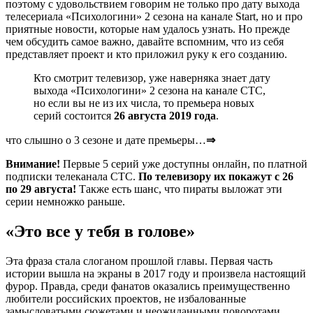
поэтому с удовольствием говорим не только про дату выхода
телесериала «Психологини» 2 сезона на канале Start, но и про
приятные новости, которые нам удалось узнать. Но прежде
чем обсудить самое важно, давайте вспомним, что из себя
представляет проект и кто приложил руку к его созданию.
Кто смотрит телевизор, уже наверняка знает дату
выхода «Психологини» 2 сезона на канале СТС,
но если вы не из их числа, то премьера новых
серий состоится
26 августа 2019 года
.
что слышно о 3 сезоне
и дате премьеры…
⇒
Внимание!
Первые 5 серий уже доступны онлайн, по платной
подписки телеканала СТС.
По телевизору их покажут с 26
по 29 августа!
Также есть шанс, что пираты выложат эти
серии немножко раньше.
«Это все у тебя в голове»
Эта фраза стала слоганом прошлой главы. Первая часть
истории вышла на экраны в 2017 году и произвела настоящий
фурор. Правда, среди фанатов оказались преимущественно
любители российских проектов, не избалованные
замысловатыми сюжетами и неожиданными поворотами.