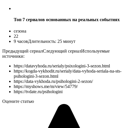
Топ 7 сериалов основанных на реальных событиях
сезона
22
9
часов
Длительность:
25 минут
Предыдущий сериал
Следующий сериал
Используемые
источники:
https://datavyhoda.ru/serialy/psixologini-3-sezon.html
https://kogda-vykhodit.ru/serialy/data-vyhoda-seriala-na-sts-
psihologini-3-sezon.html
https://data-vykhoda.ru/psihologini-2-sezon/
https://myshows.me/m/view/54779/
https://tvdate.ru/psihologini
Оцените статью