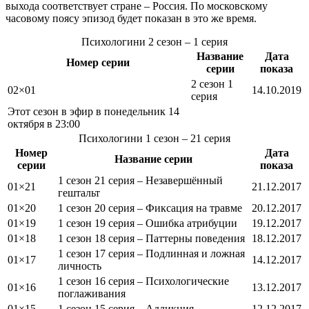
выхода соответствует стране – Россия. По московскому
часовому поясу эпизод будет показан в это же время.
Психологини
2 сезон
– 1 серия
Название
Дата
Номер серии
серии
показа
2 сезон 1
02×01
14.10.2019
серия
Этот сезон в эфир
в понедельник 14
октября в 23:00
Психологини
1 сезон
– 21 серия
Номер
Дата
Название серии
серии
показа
1 сезон 21 серия – Незавершённый
01×21
21.12.2017
гештальт
01×20
1 сезон 20 серия – Фиксация на травме
20.12.2017
01×19
1 сезон 19 серия – Ошибка атрибуции
19.12.2017
01×18
1 сезон 18 серия – Паттерны поведения
18.12.2017
1 сезон 17 серия – Подлинная и ложная
01×17
14.12.2017
личность
1 сезон 16 серия – Психологические
01×16
13.12.2017
поглаживания
01×15
1 сезон 15 серия – Аддикция
12.12.2017