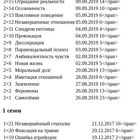
2×15
Отрицание реальности
09.09.2019
14</span>
2×14
Осознанность
09.09.2019
10</span>
2×13
Виктимное поведение
05.09.2019
6</span>
2×12
Незавершенные отношения
05.09.2019
6</span>
2×11
Синдром питомца
04.09.2019
4</span>
2×10
Провокация
04.09.2019
10</span>
2×9
Диссоциация
03.09.2019
3</span>
2×8
Параноидальный психоз
03.09.2019
5</span>
2×7
Амбивалентность чувств
02.09.2019
6</span>
2×6
Новая жизнь
02.09.2019
5</span>
2×5
Моральный долг
29.08.2019
13</span>
2×4
Имитация отношений
28.08.2019
6</span>
2×3
Заземление
27.08.2019
10</span>
2×2
Феромоны
26.08.2019
13</span>
2×1
Самообман
26.08.2019
23</span>
1 сезон
1×21
Незавершённый гештальт
21.12.2017
16</span>
1×20
Фиксация на травме
20.12.2017
6</span>
1×19
Ошибка атрибуции
19.12.2017
2</span>