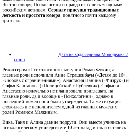
Честно говоря, Психологини и правда оказались «годным»
российским детищем.
Сериалу присущи традиционные
легкость и простота юмора
, понятного почти каждому
зрителю.
Дата выхода сериала Молодежка 7
сезон
Режиссером «Психологини» выступил Роман Фокин, а
главные роли исполнили Анна Страшенбаум («Детям до 16»,
«Любовь с ограничениями»), Анастасия Панина («Физрук») и
Софья Каштанова («Полицейский с Рублевки»). Софью и
Анастасию изначально не планировали приглашать на
главные роли, да и вообще в «Психологини», однако в
последний момент они были утверждены. Та же ситуация
сложилась и с исполнителем одной из главных мужских
ролей Романом Маякиным.
Вика, Таня и Алина давние подруги. Они вместе учились на
психологическом университете 10 лет назад и так и остались