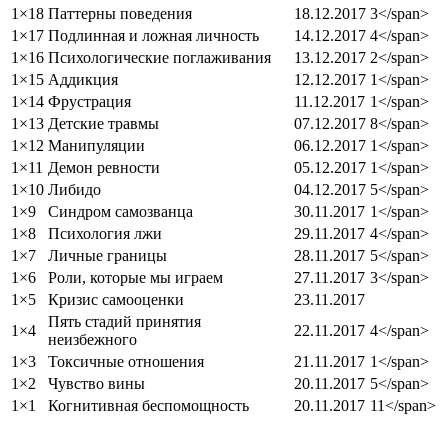
1×18
Паттерны поведения
18.12.2017
3</span>
1×17
Подлинная и ложная личность
14.12.2017
4</span>
1×16
Психологические поглаживания
13.12.2017
2</span>
1×15
Аддикция
12.12.2017
1</span>
1×14
Фрустрация
11.12.2017
1</span>
1×13
Детские травмы
07.12.2017
8</span>
1×12
Манипуляции
06.12.2017
1</span>
1×11
Демон ревности
05.12.2017
1</span>
1×10
Либидо
04.12.2017
5</span>
1×9
Синдром самозванца
30.11.2017
1</span>
1×8
Психология лжи
29.11.2017
4</span>
1×7
Личные границы
28.11.2017
5</span>
1×6
Роли, которые мы играем
27.11.2017
3</span>
1×5
Кризис самооценки
23.11.2017
Пять стадий принятия
1×4
22.11.2017
4</span>
неизбежного
1×3
Токсичные отношения
21.11.2017
1</span>
1×2
Чувство вины
20.11.2017
5</span>
1×1
Когнитивная беспомощность
20.11.2017
11</span>