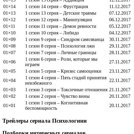
01×14
1 сезон 14 серия – Фрустрация
11.12.2017
01×13
1 сезон 13 серия – Детские травмы
07.12.2017
01×12
1 сезон 12 серия – Манипуляции
06.12.2017
01×11
1 сезон 11 серия – Демон ревности
05.12.2017
01×10
1 сезон 10 серия – Либидо
04.12.2017
01×09
1 сезон 9 серия – Синдром самозванца
30.11.2017
01×08
1 сезон 8 серия – Психология лжи
29.11.2017
01×07
1 сезон 7 серия – Личные границы
28.11.2017
1 сезон 6 серия – Роли, которые мы
01×06
27.11.2017
играем
01×05
1 сезон 5 серия – Кризис самооценки
23.11.2017
1 сезон 4 серия – Пять стадий принятия
01×04
22.11.2017
неизбежного
01×03
1 сезон 3 серия – Токсичные отношения
21.11.2017
01×02
1 сезон 2 серия – Чувство вины
20.11.2017
1 сезон 1 серия – Когнитивная
01×01
20.11.2017
беспомощность
Трейлеры сериала
Психологини
Подборки интересных сериалов