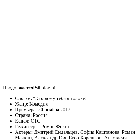
Продолжается
Psihologini
Слоган:
Это всё у тебя в голове!
Жанр:
Комедия
Премьера:
20 ноября 2017
Страна:
Россия
Канал:
СТС
Режиссеры:
Роман Фокин
Актеры:
Дмитрий Ендальцев
,
София Каштанова
,
Роман
Маякин
,
Александр Гох
,
Егор Корешков
,
Анастасия