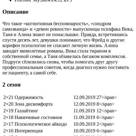
Рейтинг MyShows:4.12 из 5
Описание
Что такое «когнитивная беспомощность», «синдром
самозванца» и «демон ревности» выпускницы психфака Вика,
Таня и Алина знают не понаслышке. Правда, встретившись
спустя десять лет, девушки понимают, что Фрейд и другие
корифеи психологии не спасают личную жизнь. Алина
заводит мимолетные романы, Вика стала тираном в
собственной семье, а Таня обзавелась багажом комплексов.
Подруги сблизились снова, чтобы помогать друг другу
профессиональным советом, когда диагноз нужно поставить
не пациенту, а самой себе.
2 сезон
2×21
Одержимость
12.09.2019
27</span>
2×20
Зона дискомфорта
12.09.2019
8</span>
2×19
Газлайтинг
11.09.2019
12</span>
2×18
Навязчивые состояния
11.09.2019
6</span>
2×17
Психологическое айкидо
10.09.2019
2</span>
2×16
Интервенция
10.09.2019
6</span>