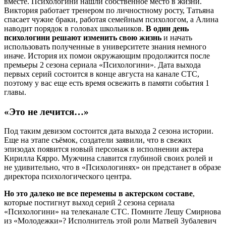
вместе. Психологини нашли собственное место в жизни.
Виктория работает тренером по личностному росту, Татьяна
спасает чужие браки, работая семейным психологом, а Алина
наводит порядок в головах школьников.
В один день
психологини решают изменить свою жизнь
и начать
использовать полученные в университете знания немного
иначе. История их помои окружающим продолжится после
премьеры 2 сезона сериала «Психологини». Дата выхода
первых серий состоится в конце августа на канале СТС,
поэтому у вас еще есть время освежить в памяти события 1
главы.
«Это не лечится…»
Под таким девизом состоится дата выхода 2 сезона истории.
Еще на этапе съёмок, создатели заявили, что в свежих
эпизодах появится новый персонаж в исполнении актера
Кирилла Кярро. Мужчина славится глубиной своих ролей и
не удивительно, что в «Психологинях» он предстанет в образе
директора психологического центра.
Но это далеко не все перемены в актерском составе
,
которые постигнут выход серий 2 сезона сериала
«Психологини» на телеканале СТС. Помните Лешу Смирнова
из «Молодежки»? Исполнитель этой роли Матвей Зубалевич