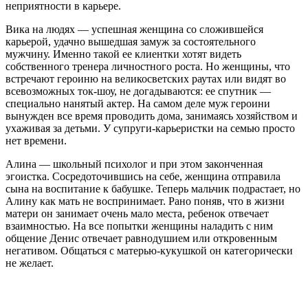
неприятности в карьере.
Вика на людях — успешная женщина со сложившейся
карьерой, удачно вышедшая замуж за состоятельного
мужчину. Именно такой ее клиентки хотят видеть
собственного тренера личностного роста. Но женщины, что
встречают героиню на великосветских раутах или видят во
всевозможных ток-шоу, не догадываются: ее спутник —
специально нанятый актер. На самом деле муж героини
вынужден все время проводить дома, занимаясь хозяйством и
ухаживая за детьми. У супруги-карьеристки на семью просто
нет времени.
Алина — школьный психолог и при этом законченная
эгоистка. Сосредоточившись на себе, женщина отправила
сына на воспитание к бабушке. Теперь мальчик подрастает, но
Алину как мать не воспринимает. Рано поняв, что в жизни
матери он занимает очень мало места, ребенок отвечает
взаимностью. На все попытки женщины наладить с ним
общение Денис отвечает равнодушием или откровенным
негативом. Общаться с матерью-кукушкой он категорически
не желает.