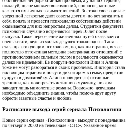
собственная непроработанная проблема, а у наших героинь,
пожалуй, целое множество сомнений, вопросов, которые
касаются их личных взаимоотношений. Знатоки своего дела с
уверенной легкостью дают советы другим, но вот заглянуть в
себя, понять и провести психоанализ собственных действий
оказывается для них непростым делом. Студентки факультета
психологии случайно встречаются через 10 лет после
выпуска. Такое пересечение жизненных путей оказывается
очень кстати, ведь из милых девушек только одна – Таня –
стала практикующим психологом, но, как ни странно, вся ее
полностью отточенная методика выстраивания отношений с
противоположным сильным полом в реальности оказывается
далеко не идеальной. Ее подруги-психологи Вика и Алина
тоже не могут разобраться в своих проблемах. Виктория стала
настоящим тираном и по сути диктатором в семье, превратив
супруга в домохозяйку. Алина проводит эффективные
тренинги, как повстречать истинного мужчину, но сама
заводит лишь мимолетные романы. Возможно, девушкам
необходимо объединить знания, чтобы помочь друг другу
обрести заветные счастье и любовь.
Расписание выхода серий сериала
Психологини
Новые серии сериала «Психологини» выходят с понедельника
по четверг в 20:00 на телеканале «СТС». Указанное время