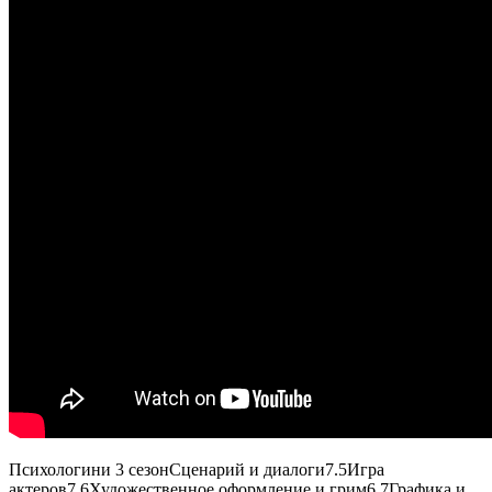
Психологини 3 сезон
Сценарий и диалоги
7.5
Игра
актеров
7.6
Художественное оформление и грим
6.7
Графика и