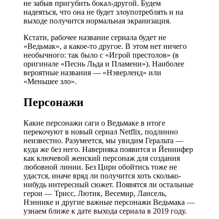
не забыв пригубить бокал-другой. Будем
надеяться, что она не будет злоупотреблять и на
выходе получится нормальная экранизация.
Кстати, рабочее название сериала будет не
«Ведьмак», а какое-то другое. В этом нет ничего
необычного: так было с «Игрой престолов» (в
оригинале «Песнь Льда и Пламени»). Наиболее
вероятные названия — «Нэверленд» или
«Меньшее зло».
Персонажи
Какие персонажи саги о Ведьмаке в итоге
перекочуют в новый сериал Netflix, подлинно
неизвестно. Разумеется, мы увидим Геральта —
куда же без него. Наверняка появится и Йеннифер
как ключевой женский персонаж для создания
любовной линии. Без Цири обойтись тоже не
удастся, иначе вряд ли получится хоть сколько-
нибудь интересный сюжет. Появятся ли остальные
герои — Трисс, Лютик, Весемир, Лансель,
Нэннике и другие важные персонажи Ведьмака —
узнаем ближе к дате выхода сериала в 2019 году.