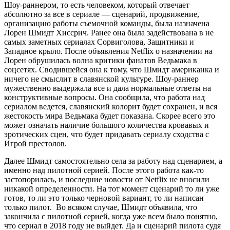
Шоу-раннером, то есть человеком, который отвечает
абсолютно за все в сериале — сценарий, продвижение,
организацию работы съемочной команды, была назначена
Лорен Шмидт Хиссрич. Ранее она была задействована в не
самых заметных сериалах Сорвиголова, Защитники и
Западное крыло. После объявления Netflix о назначении на
Лорен обрушилась волна критики фанатов Ведьмака в
соцсетях. Сводившейся она к тому, что Шмидт американка и
ничего не смыслит в славянской культуре. Шоу-раннер
мужественно выдержала все и дала нормальные ответы на
конструктивные вопросы. Она сообщила, что работа над
сериалом ведется, славянский колорит будет сохранен, и вся
жестокость мира Ведьмака будет показана. Скорее всего это
может означать наличие большого количества кровавых и
эротических сцен, что будет придавать сериалу сходства с
Игрой престолов.
Далее Шмидт самостоятельно села за работу над сценарием, а
именно над пилотной серией. После этого работа как-то
застопорилась, и последние новости от Netflix не вносили
никакой определенности. На тот момент сценарий то ли уже
готов, то ли это только черновой вариант, то ли написан
только пилот. Во всяком случае, Шмидт объявила, что
закончила с пилотной серией, когда уже всем было понятно,
что сериал в 2018 году не выйдет. Да и сценарий пилота судя