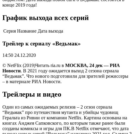
конце 2019 года!
График выхода всех серий
Серия
Название
Дата выхода
Трейлер к сериалу «Ведьмак»
14:50 24.12.2020
© NetFlix (2019)
Читать ria.ru в
МОСКВА, 24 дек — РИА
Новости
. В 2021 году ожидается выход 2 сезона сериала
“Ведьмак”. Что нового подготовили для зрителей режиссеры
– в материале РИА Новости.
Трейлеры и видео
Один из самых ожидаемых релизов – 2 сезон сериала
“Ведьмак” про путешествия мутанта и убийцы чудовищ
Геральта из Ривии от компании Netflix. Картина основана на
книгах Анджея Сапковского, по которым также ранее были
созданы комиксы и игры для ПК.В Netflix отмечают, что дата
выхода новых серий “Ведьмака” назначена 2021 год. Съемки 2