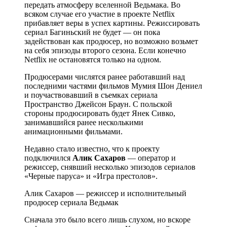
передать атмосферу вселенной Ведьмака. Во
всяком случае его участие в проекте Netflix
прибавляет веры в успех картины. Режиссировать
сериал Багиньский не будет — он пока
задействован как продюсер, но возможно возьмет
на себя эпизоды второго сезона. Если конечно
Netflix не остановятся только на одном.
Продюсерами числятся ранее работавший над
последними частями фильмов Мумия Шон Дениел
и поучаствовавший в съемках сериала
Пространство Джейсон Браун. С польской
стороны продюсировать будет Янек Сивко,
занимавшийся ранее несколькими
анимационными фильмами.
Недавно стало известно, что к проекту
подключился
Алик Сахаров
— оператор и
режиссер, снявший несколько эпизодов сериалов
«Черные паруса» и «Игра престолов».
Алик Сахаров — режиссер и исполнительный
продюсер сериала Ведьмак
Сначала это было всего лишь слухом, но вскоре