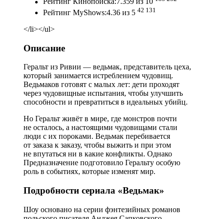
Рейтинг Кинопоиска:7.359 из 10
42 131
Рейтинг MyShows:4.36 из 5
</li></ul>
Описание
Геральт из Ривии — ведьмак, представитель цеха,
который занимается истреблением чудовищ.
Ведьмаков готовят с малых лет: дети проходят
через чудовищные испытания, чтобы улучшить
способности и превратиться в идеальных убийц.
Но Геральт живёт в мире, где монстров почти
не осталось, а настоящими чудовищами стали
люди с их пороками. Ведьмак перебивается
от заказа к заказу, чтобы выжить и при этом
не впутаться ни в какие конфликты. Однако
Предназначение подготовило Геральту особую
роль в событиях, которые изменят мир.
Подробности сериала «Ведьмак»
Шоу основано на серии фэнтезийных романов
польского писателя Анджея Сапковского