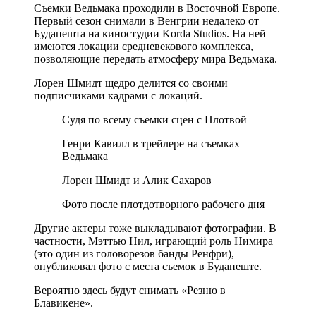
Съемки Ведьмака проходили в Восточной Европе.
Первый сезон снимали в Венгрии недалеко от
Будапешта на киностудии Korda Studios. На ней
имеются локации средневекового комплекса,
позволяющие передать атмосферу мира Ведьмака.
Лорен Шмидт щедро делится со своими
подписчиками кадрами с локаций.
Судя по всему съемки сцен с Плотвой
Генри Кавилл в трейлере на съемках
Ведьмака
Лорен Шмидт и Алик Сахаров
Фото после плотдотворного рабочего дня
Другие актеры тоже выкладывают фотографии. В
частности, Мэттью Нил, играющий роль Нимира
(это один из головорезов банды Ренфри),
опубликовал фото с места съемок в Будапеште.
Вероятно здесь будут снимать «Резню в
Блавикене».