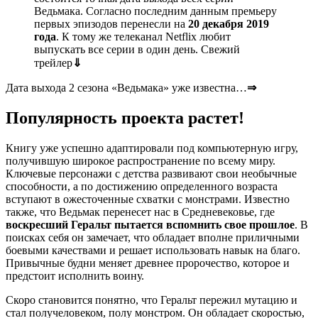
Ведьмака. Согласно последним данным премьеру
первых эпизодов перенесли на
20 декабря 2019
года
. К тому же телеканал Netflix любит
выпускать все серии в один день. Свежий
трейлер
⇓
Дата выхода
2 сезона «Ведьмака»
уже известна…
⇒
Популярность проекта растет!
Книгу уже успешно адаптировали под компьютерную игру,
получившую широкое распространение по всему миру.
Ключевые персонажи с детства развивают свои необычные
способности, а по достижению определенного возраста
вступают в ожесточенные схватки с монстрами. Известно
также, что Ведьмак перенесет нас в Средневековье, где
воскресший Геральт пытается вспомнить свое прошлое
. В
поисках себя он замечает, что обладает вполне приличными
боевыми качествами и решает использовать навык на благо.
Привычные будни меняет древнее пророчество, которое и
предстоит исполнить воину.
Скоро становится понятно, что Геральт пережил мутацию и
стал получеловеком, полу монстром. Он обладает скоростью,