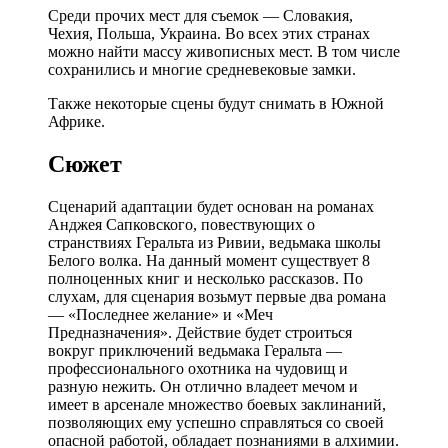
Среди прочих мест для съемок — Словакия,
Чехия, Польша, Украина. Во всех этих странах
можно найти массу живописных мест. В том числе
сохранились и многие средневековые замки.
Также некоторые сцены будут снимать в Южной
Африке.
Сюжет
Сценарий адаптации будет основан на романах
Анджея Сапковского, повествующих о
странствиях Геральта из Ривии, ведьмака школы
Белого волка. На данный момент существует 8
полноценных книг и несколько рассказов. По
слухам, для сценария возьмут первые два романа
— «Последнее желание» и «Меч
Предназначения». Действие будет строиться
вокруг приключений ведьмака Геральта —
профессионального охотника на чудовищ и
разную нежить. Он отлично владеет мечом и
имеет в арсенале множество боевых заклинаний,
позволяющих ему успешно справляться со своей
опасной работой, обладает познаниями в алхимии.