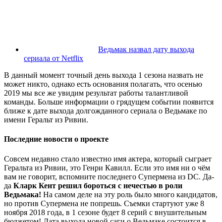
Ведьмак назвал дату выхода
сериала от Netflix
В данный момент точный день выхода 1 сезона назвать не
может никто, однако есть основания полагать, что осенью
2019 мы все же увидим результат работы талантливой
команды. Больше информации о грядущем событии появится
ближе к дате выхода долгожданного сериала о Ведьмаке по
имени Геральт из Ривии.
Последние новости о проекте
Совсем недавно стало известно имя актера, который сыграет
Геральта из Ривии, это Генри Кавилл. Если это имя ни о чём
вам не говорит, вспомните последнего Супермена из DC. Да-
да
Кларк Кент решил бороться с нечестью в роли
Ведьмака!
На самом деле на эту роль было много кандидатов,
но против Супермена не попрешь. Съемки стартуют уже 8
ноября 2018 года, в 1 сезоне будет 8 серий с внушительным
бюджетом! Дата выхода новой саги о Ведьмаке состоится в