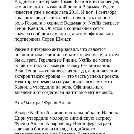
В одном из интервью Томаш Багинский пообещал,
что исполнитель главной роли в Ведьмаке будет
известен уже в конце лета 2018. И вот, 4 сентября,
как гром среди ясного неба, появилась новость —
роль Геральта в сериале Ведьмак от Netflix сыграет
Генри Кавилл. Об этом в социальных сетях
сначала сообщил сам актер, а затем официально
подтвердила Лорен Шмидт.
Ранее в интервью актер заявил, что является
поклонником серии игр и книг о ведьмаке, и хотел
бы сыграть Геральта из Ривии. Netflix не могли
оставить такую громкую заявку без внимания.
Ведь Генри — голливудская звезда, а привлечение
актеров такого уровня — это часть успеха проекта.
Некоторое время назад уже появлялся слух, что
Кавилла утвердили на роль. Официальных
заявлений от создателей на тот момент не было.
Аня Чалотра / Фрейя Аллан
Вскоре Netflix объявили и остальной каст. На роль
Цири утвердили молодую английскую актрису
Фрейю Аллан. А чародейку Йеннифер сыграет
еще одна британка (правда индийского