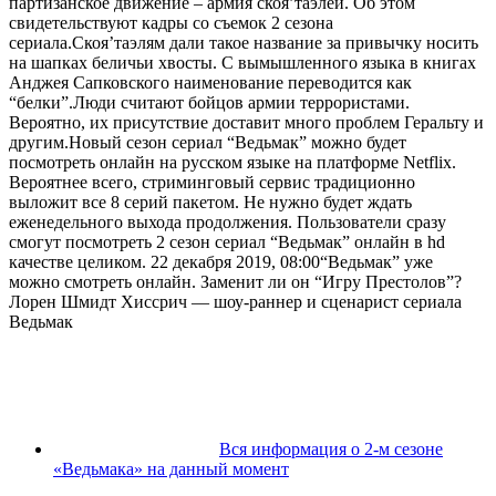
партизанское движение – армия скояʼтаэлей. Об этом
свидетельствуют кадры со съемок 2 сезона
сериала.Скояʼтаэлям дали такое название за привычку носить
на шапках беличьи хвосты. С вымышленного языка в книгах
Анджея Сапковского наименование переводится как
“белки”.Люди считают бойцов армии террористами.
Вероятно, их присутствие доставит много проблем Геральту и
другим.Новый сезон сериал “Ведьмак” можно будет
посмотреть онлайн на русском языке на платформе Netflix.
Вероятнее всего, стриминговый сервис традиционно
выложит все 8 серий пакетом. Не нужно будет ждать
еженедельного выхода продолжения. Пользователи сразу
смогут посмотреть 2 сезон сериал “Ведьмак” онлайн в hd
качестве целиком.
22 декабря 2019, 08:00
“Ведьмак” уже
можно смотреть онлайн. Заменит ли он “Игру Престолов”?
Лорен Шмидт Хиссрич — шоу-раннер и сценарист сериала
Ведьмак
Вся информация о 2-м сезоне
«Ведьмака» на данный момент