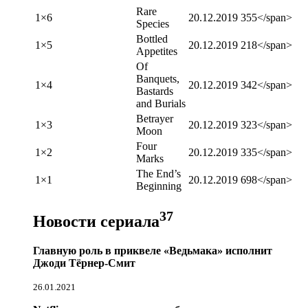
Rare
1×6
20.12.2019
355</span>
Species
Bottled
1×5
20.12.2019
218</span>
Appetites
Of
Banquets,
1×4
20.12.2019
342</span>
Bastards
and Burials
Betrayer
1×3
20.12.2019
323</span>
Moon
Four
1×2
20.12.2019
335</span>
Marks
The End’s
1×1
20.12.2019
698</span>
Beginning
37
Новости сериала
Главную роль в приквеле «Ведьмака» исполнит
Джоди Тёрнер-Смит
26.01.2021