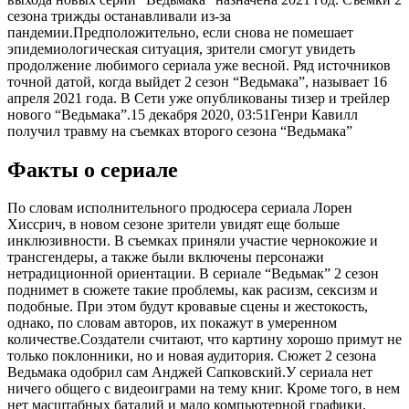
сезона трижды останавливали из-за
пандемии.Предположительно, если снова не помешает
эпидемиологическая ситуация, зрители смогут увидеть
продолжение любимого сериала уже весной. Ряд источников
точной датой, когда выйдет 2 сезон “Ведьмака”, называет 16
апреля 2021 года. В Сети уже опубликованы тизер и трейлер
нового “Ведьмака”.
15 декабря 2020, 03:51
Генри Кавилл
получил травму на съемках второго сезона “Ведьмака”
Факты о сериале
По словам исполнительного продюсера сериала Лорен
Хиссрич, в новом сезоне зрители увидят еще больше
инклюзивности. В съемках приняли участие чернокожие и
трансгендеры, а также были включены персонажи
нетрадиционной ориентации. В сериале “Ведьмак” 2 сезон
поднимет в сюжете такие проблемы, как расизм, сексизм и
подобные. При этом будут кровавые сцены и жестокость,
однако, по словам авторов, их покажут в умеренном
количестве.Создатели считают, что картину хорошо примут не
только поклонники, но и новая аудитория. Сюжет 2 сезона
Ведьмака одобрил сам Анджей Сапковский.У сериала нет
ничего общего с видеоиграми на тему книг. Кроме того, в нем
нет масштабных баталий и мало компьютерной графики.