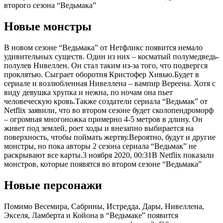
второго сезона “Ведьмака”
Новые монстры
В новом сезоне “Ведьмака” от Нетфликс появится немало
удивительных существ. Один из них – косматый полумедведь-
полулев Нивеллен. Он стал таким из-за того, что подвергся
проклятью. Сыграет оборотня Кристофер Хивью.Будет в
сериале и возлюбленная Нивеллена – вампир Вереена. Хотя с
виду девушка хрупка и нежна, по ночам она пьет
человеческую кровь.Также создатели сериала “Ведьмак” от
Netflix заявили, что во втором сезоне будет сколопендроморф
– огромная многоножка примерно 4-5 метров в длину. Он
живет под землей, роет ходы и внезапно выбирается на
поверхность, чтобы поймать жертву.Вероятно, будут и другие
монстры, но пока авторы 2 сезона сериала “Ведьмак” не
раскрывают все карты.
3 ноября 2020, 00:31
В Netflix показали
монстров, которые появятся во втором сезоне “Ведьмака”
Новые персонажи
Помимо Весемира, Сабрины, Истредда, Дары, Нивеллена,
Экселя, Ламберта и Койона в “Ведьмаке” появится