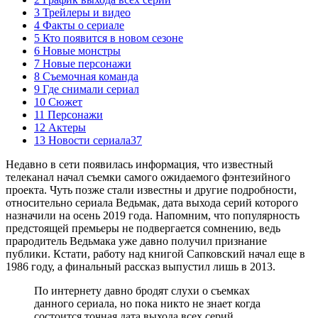
3 Трейлеры и видео
4 Факты о сериале
5 Кто появится в новом сезоне
6 Новые монстры
7 Новые персонажи
8 Съемочная команда
9 Где снимали сериал
10 Сюжет
11 Персонажи
12 Актеры
13 Новости сериала37
Недавно в сети появилась информация, что известный
телеканал начал съемки самого ожидаемого фэнтезийного
проекта. Чуть позже стали известны и другие подробности,
относительно сериала Ведьмак, дата выхода серий которого
назначили на осень 2019 года. Напомним, что популярность
предстоящей премьеры не подвергается сомнению, ведь
прародитель Ведьмака уже давно получил признание
публики. Кстати, работу над книгой Сапковский начал еще в
1986 году, а финальный рассказ выпустил лишь в 2013.
По интернету давно бродят слухи о съемках
данного сериала, но пока никто не знает когда
состоится точная дата выхода всех серий