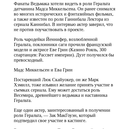
Фанаты Ведьмака хотели видеть в роли Геральта
датчанина Мадса Миккельсена. Он ранее снимался
во многих исторических и фэнтазийных фильмах,
а также известен по роли Ганнибала Лектора из
сериала Каннибал. В интервью актер заверил, что
не против поучаствовать в проекте.
Роль чародейки Йеннифер, возлюбленной
Геральта, поклонники саги прочили французской
модели и актрисе Еве Грин (Казино Рояль, 300
спартанцев: Рассвет империи). Дуэт получился бы
превосходный.
Мадс Миккельсен и Ева Грин
Постаревший Люк Скайуокер, он же Марк
Хэмилл, тоже изъявил желание принять участие в
съемках сериала. Ему может достаться роль
Весемира, древнейшего ведьмака и наставника
Геральта.
Еще один актер, заинтересованный в получении
роли Геральта, — Зак МакГоуэн, который
подтвердил свое участие в кастинге.