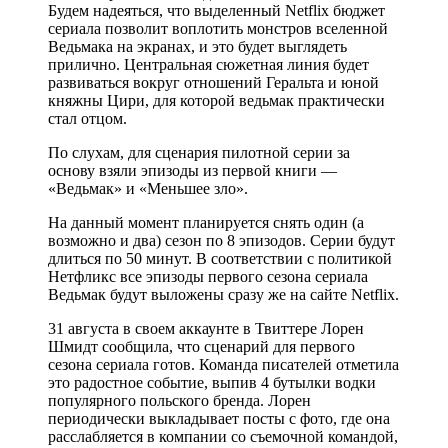
Будем надеяться, что выделенный Netflix бюджет
сериала позволит воплотить монстров вселенной
Ведьмака на экранах, и это будет выглядеть
прилично. Центральная сюжетная линия будет
развиваться вокруг отношений Геральта и юной
княжны Цири, для которой ведьмак практически
стал отцом.
По слухам, для сценария пилотной серии за
основу взяли эпизоды из первой книги —
«Ведьмак» и «Меньшее зло».
На данный момент планируется снять один (а
возможно и два) сезон по 8 эпизодов. Серии будут
длиться по 50 минут. В соответствии с политикой
Нетфликс все эпизоды первого сезона сериала
Ведьмак будут выложены сразу же на сайте Netflix.
31 августа в своем аккаунте в Твиттере Лорен
Шмидт сообщила, что сценарий для первого
сезона сериала готов. Команда писателей отметила
это радостное событие, выпив 4 бутылки водки
популярного польского бренда. Лорен
периодически выкладывает посты с фото, где она
расслабляется в компании со съемочной командой,