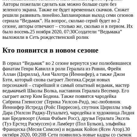
Авторы пожелали сделать как можно больше сцен без
зеленого экрана. Также не будет временных скачков. Сюжет
решили развивать линейно.Запланирован выход семи сезонов
сериала “Ведьмак”. На вопрос, сколько серий будет во 2
сезоне, авторы отвечают – столько же, сколько и в первом. Их
было восемь.
25 ноября 2020, 07:30
Создатели “Ведьмака”
выложили в Сеть рождественский ролик
Кто появится в новом сезоне
В сериал “Ведьмак” во 2 сезоне вернутся уже полюбившиеся
фанатам Генри Кавилл в роли Геральта из Ривии, Фрейя
Аллан (Цирилла), Аня Чалотра (Йеннифер), а также Джои
Бэти, который снова сыграет Лютика.Среди новых
персонажей – старейший и самый опытный ведьмак, мастер
ведьмачьей Школы Волка, наставник Геральта Весемир. Его
сыграет актер Ким Бодниа. Также появятся чародейка
Сабрина Глевиссиг (Терика Уилсон-Рид), экс-любовник
Йеннифер Истредд (Ройс Пирресон), спутник Цириллы эльф
Дара (Уилсон Раджу-Пухальте), чародейка и художница Лидия
ван Бредевоорт (Аиша Фабьен Росс), друзья Геральта Эксель
(Туэ Ерстед Расмуссен) и Ламберт (Пол Бульон), эльфийка
Францеска (Месия Симсон) и ведьмак Койон (Ясен Атор).
30
октября 2020, 00:20
В Сети появились новые кадры со съемок