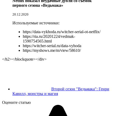
Netflix показал неудачные дубли со съемок
первого сезона «Ведьмака»
20.12.2020
Используемые источники:
https://data-vykhoda.ru/witcher-serial-ot-netflix/
https://ria.ru/20201224/vedmak-
1590754565.html
https://witcher-serial.ru/data-vyhoda
https://myshows.me/m/view/58610/
</h2></blockquote></div>
Второй сезон "Ведьмака": Генри
Кавилл, монстры и магия
Оцените статью