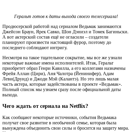
Геральт готов к даты выхода своего телесериала!
Продюсерской работой над сериалом Ведьмак занимаются
Джейсон Браун, Ярек Савко, Шон Дэниэл и Томек Багиньски.
А вот актерский состав ещё не огласили – создатели
планируют произвести настоящий фурор, поэтому до
последнего соблюдают интригу.
Несмотря на такое тщательное сокрытие, мы все же узнали
некоторые важные имена исполнителей. Итак, Геральт
приобретет образ Генри Кавилла, а его коллегами назначены
Фрейя Аллан (Цири), Аня Чалотра (Йенинифер), Адам
Леви(Друид) и Джоди Мэй (Калантэ). Но это лишь малая
часть актера, которые задействованы в проекте «Ведьмак».
Полный список мы узнаем сразу после официальной даты
выхода.
Чего ждать от сериала на Netflix?
Как сообщают некоторые источники, события Ведьмака
получат свое развитие в необычной семье, которая была
вынуждена объединить свои силы и бросится на защиту мира.