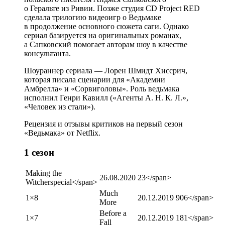
о Геральте из Ривии. Позже студия CD Project RED
сделала трилогию видеоигр о Ведьмаке
в продолжение основного сюжета саги. Однако
сериал базируется на оригинальных романах,
а Сапковский помогает авторам шоу в качестве
консультанта.
Шоураннер сериала — Лорен Шмидт Хиссрич,
которая писала сценарии для «Академии
Амбрелла» и «Сорвиголовы». Роль ведьмака
исполнил Генри Кавилл («Агенты А. Н. К. Л.»,
«Человек из стали»).
Рецензия и отзывы критиков на первый сезон
«Ведьмака» от Netfliх.
1 сезон
Making the
26.08.2020
23</span>
Witcher
special
</span>
Much
1×8
20.12.2019
906</span>
More
Before a
1×7
20.12.2019
181</span>
Fall