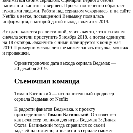
заниматься своим сериалом. Сценарий первого сезона
написан и кастинг завершен. Проект постепенно обрастает
нужными людьми. Работа над сериалом ускорилась, и на сайте
Netflix в ветке, посвященной Ведьмаку появилась
информация, в которой датой выхода значится 2019.
Эта дата кажется реалистичной, учитывая то, что к съемкам
сначала хотели приступить 5 ноября 2018, а потом сдвинули
на 18 октября. Закончить с ними планируется к концу мая
2019. Примерно месяца четыре может занять озвучка, монтаж
и продакшен.
Ориентировочно дата выхода сериала Ведьмак —
20 декабря 2019.
Съемочная команда
Томаш Багинский — исполнительный продюсер
сериала Ведьмак от Netflix
К радости фанатов Ведьмака, к проекту
присоединился
Томаш Багиньский
. Он известен
как режиссер роликов для игры Ведьмак 3: Дикая
Охота. Багиньский тогда справился со своей
задачей на отлично, а значит и в сериале сможет