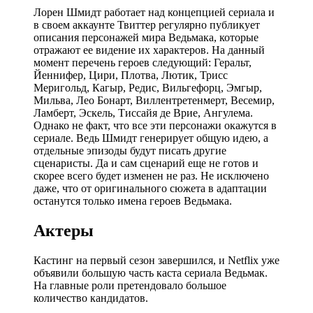
Лорен Шмидт работает над концепцией сериала и
в своем аккаунте Твиттер регулярно публикует
описания персонажей мира Ведьмака, которые
отражают ее видение их характеров. На данный
момент перечень героев следующий: Геральт,
Йеннифер, Цири, Плотва, Лютик, Трисс
Меригольд, Кагыр, Редис, Вильгефорц, Эмгыр,
Мильва, Лео Бонарт, Виллентретенмерт, Весемир,
Ламберт, Эскель, Тиссайя де Врие, Ангулема.
Однако не факт, что все эти персонажи окажутся в
сериале. Ведь Шмидт генерирует общую идею, а
отдельные эпизоды будут писать другие
сценаристы. Да и сам сценарий еще не готов и
скорее всего будет изменен не раз. Не исключено
даже, что от оригинального сюжета в адаптации
останутся только имена героев Ведьмака.
Актеры
Кастинг на первый сезон завершился, и Netflix уже
объявили большую часть каста сериала Ведьмак.
На главные роли претендовало большое
количество кандидатов.