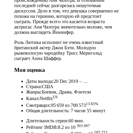
происхождения) Аня Чалотра. В отношении
последней сейчас разгорелась нешуточная
дискуссия. Дело в том, что девушка совершенно не
похожа на героиню, которую ей предстоит
сыграть. Прежде всего это касается возраста
актрисы: Аня Чалотра значительно моложе, чем
должна выглядеть Йеннифер.
Роль Лютика исполнит не очень известный
британский актер Джои Бэти. Молодую
рыжеволосую чародейку Трисс Меригольд
сыграет Анна Шаффер.
Моя оценка
Даты выхода:20 Dec 2019 – …
Страна:США
Жанры:Боевик, Драма, Фэнтези
US
Канал:Netflix
13.65%
Смотрящих:95 659 из 700 573
Общая длительность: 7 часов 55 минут
Длительность серии:60 мин.
303 097
Рейтинг IMDB:8.2 из 10
185 252