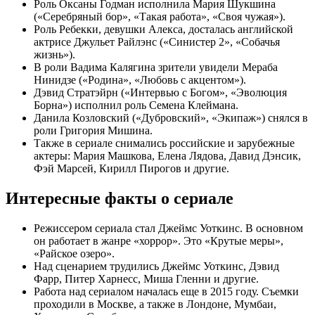
Роль Оксаны Годман исполнила Мария Шукшина
(«Серебряный бор», «Такая работа», «Своя чужая»).
Роль Ребекки, девушки Алекса, досталась английской
актрисе Джульет Райлэнс («Синистер 2», «Собачья
жизнь»).
В роли Вадима Калягина зрители увидели Мераба
Нинидзе («Родина», «Любовь с акцентом»).
Дэвид Стратэйрн («Интервью с Богом», «Эволюция
Борна») исполнил роль Семена Клеймана.
Данила Козловский («Дубровский», «Экипаж») снялся в
роли Григория Мишина.
Также в сериале снимались российские и зарубежные
актеры: Мария Машкова, Елена Лядова, Давид Дэнсик,
Фэй Марсей, Кирилл Пирогов и другие.
Интересные факты о сериале
Режиссером сериала стал Джеймс Уоткинс. В основном
он работает в жанре «хоррор». Это «Крутые меры»,
«Райское озеро».
Над сценарием трудились Джеймс Уоткинс, Дэвид
Фарр, Питер Харнесс, Миша Гленни и другие.
Работа над сериалом началась еще в 2015 году. Съемки
проходили в Москве, а также в Лондоне, Мумбаи,