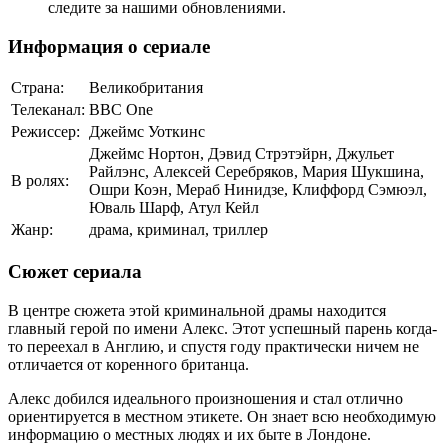
следите за нашими обновлениями.
Информация о сериале
Страна:
Великобритания
Телеканал:
BBC One
Режиссер:
Джеймс Уоткинс
Джеймс Нортон, Дэвид Стрэтэйрн, Джульет
Райлэнс, Алексей Серебряков, Мария Шукшина,
В ролях:
Ошри Коэн, Мераб Нинидзе, Клиффорд Сэмюэл,
Юваль Шарф, Атул Кейл
Жанр:
драма, криминал, триллер
Сюжет сериала
В центре сюжета этой криминальной драмы находится
главный герой по имени Алекс. Этот успешный парень когда-
то переехал в Англию, и спустя году практически ничем не
отличается от коренного британца.
Алекс добился идеального произношения и стал отлично
ориентируется в местном этикете. Он знает всю необходимую
информацию о местных людях и их быте в Лондоне.