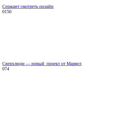
Сержант смотреть онлайн
0
150
Сверхлюди — новый проект от Марвел
0
74