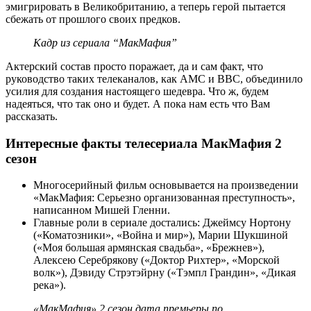
эмигрировать в Великобританию, а теперь герой пытается
сбежать от прошлого своих предков.
Кадр из сериала “МакМафия”
Актерский состав просто поражает, да и сам факт, что
руководство таких телеканалов, как AMC и BBC, объединило
усилия для создания настоящего шедевра. Что ж, будем
надеяться, что так оно и будет. А пока нам есть что Вам
рассказать.
Интересные факты телесериала МакМафия 2
сезон
Многосерийный фильм основывается на произведении
«МакМафия: Серьезно организованная преступность»,
написанном Мишей Гленни.
Главные роли в сериале достались: Джеймсу Нортону
(«Коматозники», «Война и мир»), Марии Шукшиной
(«Моя большая армянская свадьба», «Брежнев»),
Алексею Серебрякову («Доктор Рихтер», «Морской
волк»), Дэвиду Стрэтэйрну («Тэмпл Грандин», «Дикая
река»).
«МакМафия» 2 сезон дата премьеры по