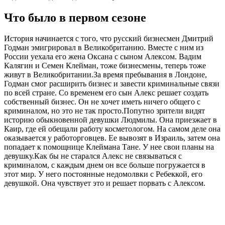
Что было в первом сезоне
История начинается с того, что русский бизнесмен Дмитрий
Годман эмигрировал в Великобританию. Вместе с ним из
России уехала его жена Оксана с сыном Алексом. Вадим
Калягин и Семен Клейман, тоже бизнесмены, теперь тоже
живут в Великобритании.За время пребывания в Лондоне,
Годман смог расширить бизнес и завести криминальные связи
по всей стране. Со временем его сын Алекс решает создать
собственный бизнес. Он не хочет иметь ничего общего с
криминалом, но это не так просто.Попутно зрители видят
историю обыкновенной девушки Людмилы. Она приезжает в
Каир, где ей обещали работу косметологом. На самом деле она
оказывается у работорговцев. Ее вывозят в Израиль, затем она
попадает к помощнице Клеймана Тане. У нее свои планы на
девушку.Как бы не старался Алекс не связываться с
криминалом, с каждым днем он все больше погружается в
этот мир. У него постоянные недомолвки с Ребеккой, его
девушкой. Она чувствует это и решает порвать с Алексом.