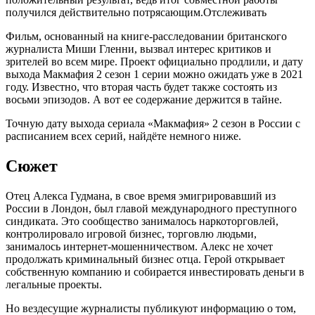
получился действительно потрясающим.
Отслеживать
Фильм, основанный на книге-расследовании британского
журналиста Миши Гленни, вызвал интерес критиков и
зрителей во всем мире. Проект официально продлили, и дату
выхода Макмафия 2 сезон 1 серии можно ожидать уже в 2021
году. Известно, что вторая часть будет также состоять из
восьми эпизодов. А вот ее содержание держится в тайне.
Точную дату выхода сериала «Макмафия» 2 сезон в России с
расписанием всех серий, найдёте немного ниже.
Сюжет
Отец Алекса Гудмана, в свое время эмигрировавший из
России в Лондон, был главой международного преступного
синдиката. Это сообщество занималось наркоторговлей,
контролировало игровой бизнес, торговлю людьми,
занималось интернет-мошенничеством. Алекс не хочет
продолжать криминальный бизнес отца. Герой открывает
собственную компанию и собирается инвестировать деньги в
легальные проекты.
Но вездесущие журналисты публикуют информацию о том,