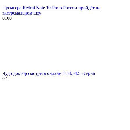
Премьера Redmi Note 10 Pro в России пройдёт на
экстремальном шоу
0
100
Чудо-доктор смотреть онлайн 1-53,54,55 серия
0
71