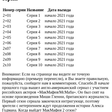
Номер серии
Название
Дата выхода
2×01
Серия 1
начало 2021 года
2×02
Серия 2
начало 2021 года
2×03
Серия 3
начало 2021 года
2×04
Серия 4
начало 2021 года
2×05
Серия 5
начало 2021 года
2×06
Серия 6
начало 2021 года
2х07
Серия 7
начало 2021 года
2х08
Серия 8
начало 2021 года
2х09
Серия 9
начало 2021 года
2х10
Серия 10
начало 2021 года
Внимание: Если на странице вы видите не точную
информацию (премьеру перенесли), и Вы знаете правильную,
пожалуйста, сообщите нам в комментариях. Спасибо.В начале
прошлого года вышел англо-американский сериал с участием
российских актеров «МакМафия/McMafia». Он был снят на
основе произведения Миши Гленни, британского журналиста.
Первый сезон сериала закончился интригующе, поэтому
зрители с нетерпением ждут продолжения истории Алекса
Годмана. Когда выйдет МакМафия 2 сезон?