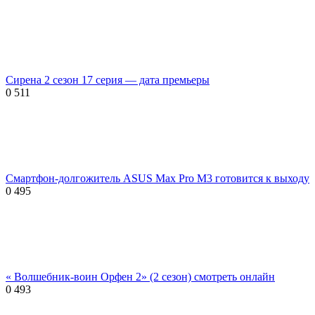
Сирена 2 сезон 17 серия — дата премьеры
0
511
Смартфон-долгожитель ASUS Max Pro M3 готовится к выходу
0
495
« Волшебник-воин Орфен 2» (2 сезон) смотреть онлайн
0
493