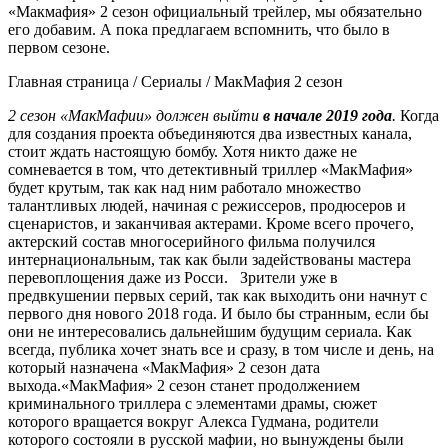
«Макмафия» 2 сезон официальный трейлер, мы обязательно
его добавим. А пока предлагаем вспомнить, что было в
первом сезоне.
Главная страница / Сериалы / МакМафия 2 сезон
2 сезон «МакМафии» должен выйти
в начале 2019 года
.
Когда
для создания проекта объединяются два известных канала,
стоит ждать настоящую бомбу. Хотя никто даже не
сомневается в том, что детективный триллер «МакМафия»
будет крутым, так как над ним работало множество
талантливых людей, начиная с режиссеров, продюсеров и
сценаристов, и заканчивая актерами. Кроме всего прочего,
актерский состав многосерийного фильма получился
интернациональным, так как были задействованы мастера
перевоплощения даже из Росси.
Зрители уже в
предвкушении первых серий, так как выходить они начнут с
первого дня нового 2018 года. И было бы странным, если бы
они не интересовались дальнейшим будущим сериала. Как
всегда, публика хочет знать все и сразу, в том числе и день, на
который назначена «МакМафия» 2 сезон дата
выхода.
«МакМафия» 2 сезон станет продолжением
криминального триллера с элементами драмы, сюжет
которого вращается вокруг Алекса Гудмана, родители
которого состояли в русской мафии, но вынуждены были