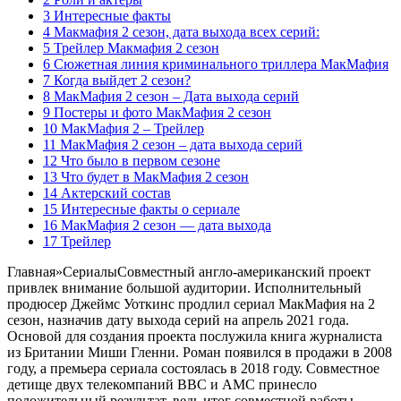
3 Интересные факты
4 Макмафия 2 сезон, дата выхода всех серий:
5 Трейлер Макмафия 2 сезон
6 Сюжетная линия криминального триллера МакМафия
7 Когда выйдет 2 сезон?
8 МакМафия 2 сезон – Дата выхода серий
9 Постеры и фото МакМафия 2 сезон
10 МакМафия 2 – Трейлер
11 МакМафия 2 сезон – дата выхода серий
12 Что было в первом сезоне
13 Что будет в МакМафия 2 сезон
14 Актерский состав
15 Интересные факты о сериале
16 МакМафия 2 сезон — дата выхода
17 Трейлер
Главная
»
Сериалы
Совместный англо-американский проект
привлек внимание большой аудитории. Исполнительный
продюсер Джеймс Уоткинс продлил сериал МакМафия на 2
сезон, назначив дату выхода серий на апрель 2021 года.
Основой для создания проекта послужила книга журналиста
из Британии Миши Гленни. Роман появился в продажи в 2008
году, а премьера сериала состоялась в 2018 году. Совместное
детище двух телекомпаний BBC и AMC принесло
положительный результат, ведь итог совместной работы