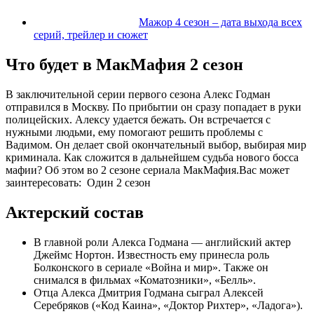
Мажор 4 сезон – дата выхода всех
серий, трейлер и сюжет
Что будет в МакМафия 2 сезон
В заключительной серии первого сезона Алекс Годман
отправился в Москву. По прибытии он сразу попадает в руки
полицейских. Алексу удается бежать. Он встречается с
нужными людьми, ему помогают решить проблемы с
Вадимом. Он делает свой окончательный выбор, выбирая мир
криминала. Как сложится в дальнейшем судьба нового босса
мафии? Об этом во 2 сезоне сериала МакМафия.
Вас может
заинтересовать:
Один 2 сезон
Актерский состав
В главной роли Алекса Годмана — английский актер
Джеймс Нортон. Известность ему принесла роль
Болконского в сериале «Война и мир». Также он
снимался в фильмах «Коматозники», «Белль».
Отца Алекса Дмитрия Годмана сыграл Алексей
Серебряков («Код Каина», «Доктор Рихтер», «Ладога»).