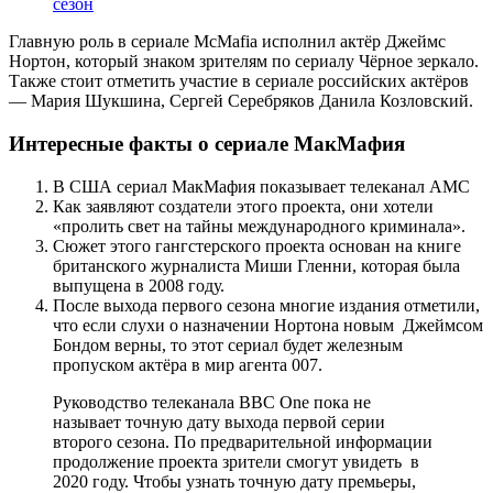
сезон
Главную роль в сериале McMafia исполнил актёр Джеймс
Нортон, который знаком зрителям по сериалу Чёрное зеркало.
Также стоит отметить участие в сериале российских актёров
— Мария Шукшина, Сергей Серебряков Данила Козловский.
Интересные факты о сериале МакМафия
В США сериал МакМафия показывает телеканал AMC
Как заявляют создатели этого проекта, они хотели
«пролить свет на тайны международного криминала».
Сюжет этого гангстерского проекта основан на книге
британского журналиста Миши Гленни, которая была
выпущена в 2008 году.
После выхода первого сезона многие издания отметили,
что если слухи о назначении Нортона новым Джеймсом
Бондом верны, то этот сериал будет железным
пропуском актёра в мир агента 007.
Руководство телеканала BBC One пока не
называет точную дату выхода первой серии
второго сезона. По предварительной информации
продолжение проекта зрители смогут увидеть в
2020 году. Чтобы узнать точную дату премьеры,