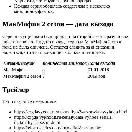
Хорватии, Стамбуле и других городах.
Каждая серия обошлась создателям в несколько
миллионов фунтов.
МакМафия 2 сезон — дата выхода
Сериал официально был продлен на второй сезон сразу после
показа первого. Но дата выхода сериала МакМафия 2 сезон
пока не была озвучена. Остается следить за анонсами и
надеяться, что это произойдет в ближайшее время.
Название/сезон
Количество эпизодов
Дата выхода
МакМафия
8
01.01.2018
МакМафия 2 сезон
8
2019 год
Трейлер
Используемые источники:
https://kogdavyydet.ru/makmafiya-2-sezon-data-vyhoda.html
https://kogda-vykhodit.ru/serialy/data-vyhoda-seriala-
makmafiya-2-sezon.html
https://release-series.com/mcmafia-2-sezon.html