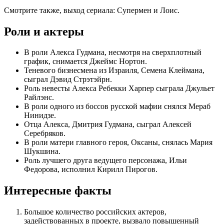
Смотрите также, выход сериала: Супермен и Лоис.
Роли и актеры
В роли Алекса Гудмана, несмотря на сверхплотный
график, снимается Джеймс Нортон.
Теневого бизнесмена из Израиля, Семена Клеймана,
сыграл Дэвид Стрэтэйрн.
Роль невесты Алекса Ребекки Харпер сыграла Джульет
Райлэнс.
В роли одного из боссов русской мафии снялся Мераб
Нинидзе.
Отца Алекса, Дмитрия Гудмана, сыграл Алексей
Серебряков.
В роли матери главного героя, Оксаны, снялась Мария
Шукшина.
Роль лучшего друга ведущего персонажа, Ильи
Федорова, исполнил Кирилл Пирогов.
Интересные факты
Большое количество российских актеров,
задействованных в проекте, вызвало повышенный