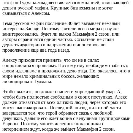
что фон Гудмана-младшего является компанией, отмывающей
деньги русской мафии. Крупные бизнесмены не хотят
связываться с Алексом.
Тема русской мафии последние 30 лет вызывает немалый
интерес на Западе. Поэтому зрители всего мира сразу же
заинтересовались, будет ли выход Макмафия 2 сезон, или
авторы ограничатся одной частью. Создатели не стали
держать аудиторию в напряжении и анонсировали
продолжение еще два года назад.
Алексу приходится признать, что он не в силах
сопротивляться прошлому. Поэтому ему необходимо забыть о
своем идеализме и продолжить дело отца. Но, оказалось, что в
мире немало криминальных боссов, желающих
ликвидировать Гудмана.
Чтобы выжить, он должен нанести упреждающий удар. А,
чтобы быть полностью свободным в своих поступках, Алекс
должен отказаться от всех близких людей, через которых его
могут шантажировать. Последний эпизод пилотной части
завершается тем, что герой обрывает связь с любимой
девушкой. Дальше его ждет война с ведущими группировками
Европы. Поэтому многочисленные поклонники с
нетерпением ждут, когда же выйдет Макмафия 2 сезон.