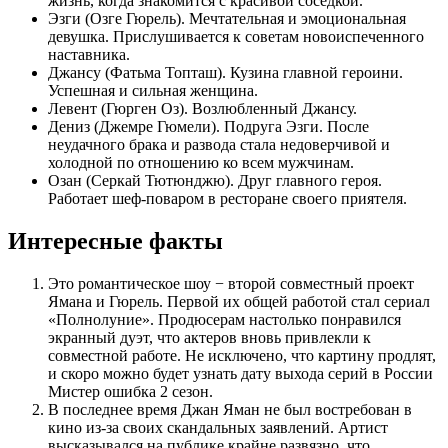
жизнь, когда знакомится с красивой соседкой.
Эзги (Озге Гюрель). Мечтательная и эмоциональная
девушка. Прислушивается к советам новоиспеченного
наставника.
Джансу (Фатьма Топташ). Кузина главной героини.
Успешная и сильная женщина.
Левент (Гюрген Оз). Возлюбленный Джансу.
Дениз (Джемре Гюмели). Подруга Эзги. После
неудачного брака и развода стала недоверчивой и
холодной по отношению ко всем мужчинам.
Озан (Серкай Тютюнджю). Друг главного героя.
Работает шеф-поваром в ресторане своего приятеля.
Интересные факты
Это романтическое шоу − второй совместный проект
Ямана и Гюрель. Первой их общей работой стал сериал
«Полнолуние». Продюсерам настолько понравился
экранный дуэт, что актеров вновь привлекли к
совместной работе. Не исключено, что картину продлят,
и скоро можно будет узнать дату выхода серий в России
Мистер ошибка 2 сезон.
В последнее время Джан Яман не был востребован в
кино из-за своих скандальных заявлений. Артист
высказывался на публике крайне развязно, что