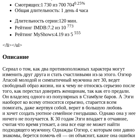
0.25%
Смотрящих:1 730 из 700 704
Общая длительность: 1 день 4 часа
Длительность серии:120 мин.
773
Рейтинг IMDB:7.2 из 10
555
Рейтинг MyShows:4.19 из 5
</li></ul>
Описание
Сериал о том, как два противоположных характера могут
изменить друг друга и стать счастливыми из-за этого. Озгюр
Атасой молодой и симпатичный мужчина лет 30, ведет
свободный образ жизни, ни к чему не относясь серьезно после
того, как перестал доверять женщинам, так как его предали.
Он владелец одного из популярных в Стамбуле баров. А Эзги
наоборот ко всему относится серьезно, старается всем
помогать, даже жертвуя собой, верит в большую любовь
и хочет создать уютное семейное гнездышко. Однако она у нее
ничего не получается. К 30 годам Эзги впадает в отчаяние,
считая что время утекает, а она все еще не может найти
подходящего мужчину. Однажды Озгюр, с которым они давно
знакомы, берется помочь ей — он объяснит, какие она ошибки