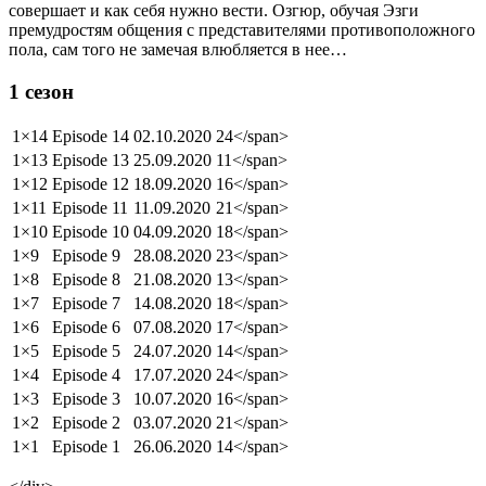
совершает и как себя нужно вести. Озгюр, обучая Эзги
премудростям общения с представителями противоположного
пола, сам того не замечая влюбляется в нее…
1 сезон
1×14
Episode 14
02.10.2020
24</span>
1×13
Episode 13
25.09.2020
11</span>
1×12
Episode 12
18.09.2020
16</span>
1×11
Episode 11
11.09.2020
21</span>
1×10
Episode 10
04.09.2020
18</span>
1×9
Episode 9
28.08.2020
23</span>
1×8
Episode 8
21.08.2020
13</span>
1×7
Episode 7
14.08.2020
18</span>
1×6
Episode 6
07.08.2020
17</span>
1×5
Episode 5
24.07.2020
14</span>
1×4
Episode 4
17.07.2020
24</span>
1×3
Episode 3
10.07.2020
16</span>
1×2
Episode 2
03.07.2020
21</span>
1×1
Episode 1
26.06.2020
14</span>