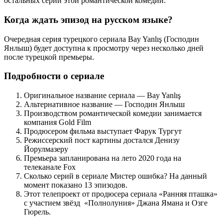
остальных серий этой романтической комедии.
Когда ждать эпизод на русском языке?
Очередная серия турецкого сериала Bay Yanlış (Господин
Янлыш) будет доступна к просмотру через несколько дней
после турецкой премьеры.
Подробности о сериале
Оригинальное название сериала — Bay Yanlış
Альтернативное название — Господин Янлыш
Производством романтической комедии занимается
компания Gold Film
Продюсером фильма выступает Фарук Тургут
Режиссерский пост картины достался Денизу
Йорулмазеру
Премьера запланирована на лето 2020 года на
телеканале Fox
Сколько серий в сериале Мистер ошибка? На данный
момент показано 13 эпизодов.
Этот телепроект от продюсера сериала «Ранняя пташка»
с участием звёзд «Полнолуния» Джана Ямана и Озге
Гюрель.