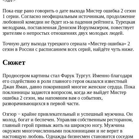
</div>
Пока еще рано говорить о дате выхода Мистер ошибка 2 сезон
1 серии. Согласно неофициальным источникам, продолжение
любовной комедии не будет из-за падения рейтинга. Турецкая
мелодрама, поставленная Денизом Иорулмазером, повествует
зрителям о непростых отношениях двух молодых людей.
Точную дату выхода турецкого сериала «Мистер ошибка» 2
сезон в России с расписанием всех серий, найдёте чуть ниже.
Сюжет
Продюсером картины стал Фарук Тургут. Именно благодаря
его содействию в роли главного героя оказался известный
Джан Яман, давно покоривший многие женские сердца. Пока
поклонницы задаются вопросом, когда же выйдет Мистер
ошибка 2 сезон, мы напомним вам о событиях,
разворачивающихся в первой части.
Озгюр − крайне привлекательный и успешный мужчина. Он
молод, богат и беспечен. Управляя собственным рестораном,
главный герой привык жить на широкую ногу. Мужчина
окружен многочисленными поклонницами и не верит в
настоящую любовь. Однажды бизнесмен становится соседом