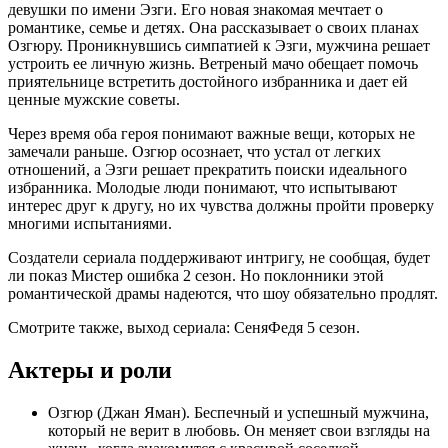
девушки по имени Эзги. Его новая знакомая мечтает о
романтике, семье и детях. Она рассказывает о своих планах
Озгюру. Проникнувшись симпатией к Эзги, мужчина решает
устроить ее личную жизнь. Ветреный мачо обещает помочь
приятельнице встретить достойного избранника и дает ей
ценные мужские советы.
Через время оба героя понимают важные вещи, которых не
замечали раньше. Озгюр осознает, что устал от легких
отношений, а Эзги решает прекратить поиски идеального
избранника. Молодые люди понимают, что испытывают
интерес друг к другу, но их чувства должны пройти проверку
многими испытаниями.
Создатели сериала поддерживают интригу, не сообщая, будет
ли показ Мистер ошибка 2 сезон. Но поклонники этой
романтической драмы надеются, что шоу обязательно продлят.
Смотрите также, выход сериала: СеняФедя 5 сезон.
Актеры и роли
Озгюр (Джан Яман). Беспечный и успешный мужчина,
который не верит в любовь. Он меняет свои взгляды на