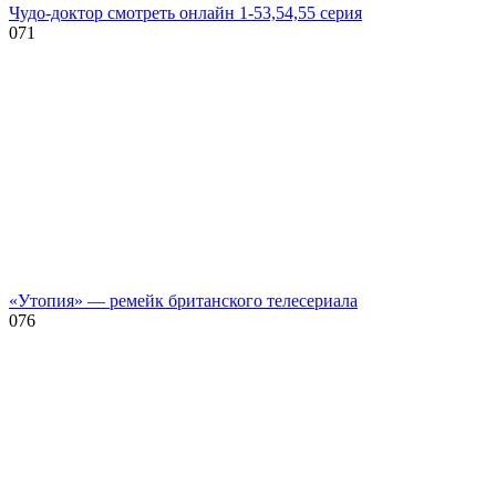
Чудо-доктор смотреть онлайн 1-53,54,55 серия
0
71
«Утопия» — ремейк британского телесериала
0
76