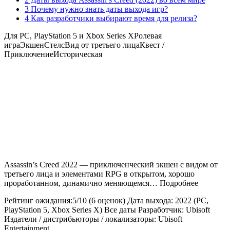
3 Почему нужно знать даты выхода игр?
4 Как разработчики выбирают время для релиза?
Для PC, PlayStation 5 и Xbox Series XРолевая
играЭкшенСтелсВид от третьего лицаКвест /
ПриключениеИсторическая
Assassin’s Creed 2022 — приключенческий экшен с видом от
третьего лица и элементами RPG в открытом, хорошо
проработанном, динамично меняющемся… Подробнее
Рейтинг ожидания:5/10 (6 оценок) Дата выхода: 2022 (PC,
PlayStation 5, Xbox Series X) Все даты Разработчик: Ubisoft
Издатели / дистрибьюторы / локализаторы: Ubisoft
Entertainment