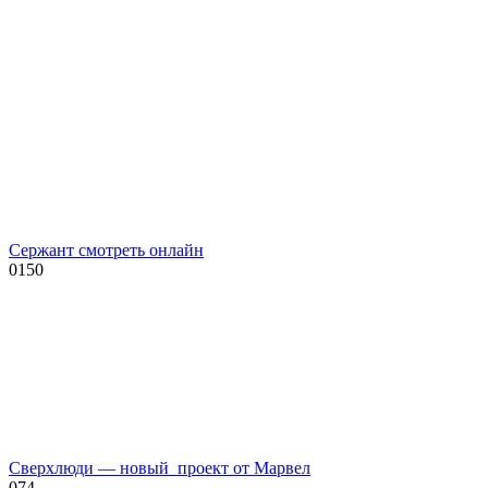
Сержант смотреть онлайн
0
150
Сверхлюди — новый проект от Марвел
0
74