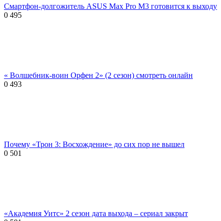
Смартфон-долгожитель ASUS Max Pro M3 готовится к выходу
0
495
« Волшебник-воин Орфен 2» (2 сезон) смотреть онлайн
0
493
Почему «Трон 3: Восхождение» до сих пор не вышел
0
501
«Академия Уитс» 2 сезон дата выхода – сериал закрыт