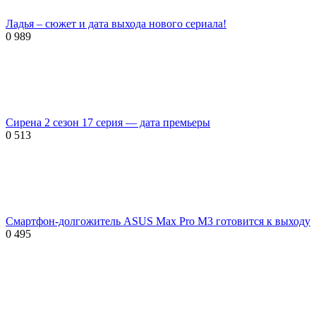
Ладья – сюжет и дата выхода нового сериала!
0
989
Сирена 2 сезон 17 серия — дата премьеры
0
513
Смартфон-долгожитель ASUS Max Pro M3 готовится к выходу
0
495