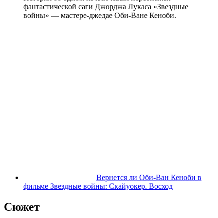
фантастической саги Джорджа Лукаса «Звездные
войны» — мастере-джедае Оби-Ване Кеноби.
Вернется ли Оби-Ван Кеноби в
фильме Звездные войны: Скайуокер. Восход
Сюжет