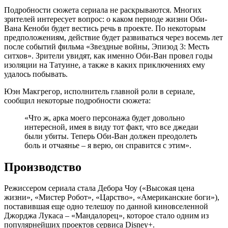
Подробности сюжета сериала не раскрываются. Многих
зрителей интересует вопрос: о каком периоде жизни Оби-
Вана Кеноби будет вестись речь в проекте. По некоторым
предположениям, действие будет развиваться через восемь лет
после событий фильма «Звездные войны, Эпизод 3: Месть
ситхов». Зрители увидят, как именно Оби-Ван провел годы
изоляции на Татуине, а также в каких приключениях ему
удалось побывать.
Юэн Макгрегор, исполнитель главной роли в сериале,
сообщил некоторые подробности сюжета:
«Что ж, арка моего персонажа будет довольно
интересной, имея в виду тот факт, что все джедаи
были убиты. Теперь Оби-Ван должен преодолеть
боль и отчаянье – я верю, он справится с этим».
Производство
Режиссером сериала стала
Дебора Чоу
(«Высокая цена
жизни», «Мистер Робот», «Царство», «Американские боги»),
поставившая еще одно телешоу по данной киновселенной
Джорджа Лукаса – «Мандалорец», которое стало одним из
популярнейших проектов сервиса Disney+.