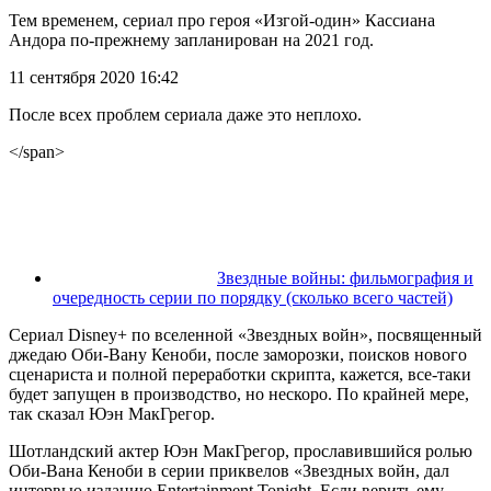
Тем временем, сериал про героя «Изгой-один» Кассиана
Андора по-прежнему запланирован на 2021 год.
11 сентября 2020 16:42
После всех проблем сериала даже это неплохо.
</span>
Звездные войны: фильмография и
очередность серии по порядку (сколько всего частей)
Сериал Disney+ по вселенной «Звездных войн», посвященный
джедаю Оби-Вану Кеноби, после заморозки, поисков нового
сценариста и полной переработки скрипта, кажется, все-таки
будет запущен в производство, но нескоро. По крайней мере,
так сказал Юэн МакГрегор.
Шотландский актер Юэн МакГрегор, прославившийся ролью
Оби-Вана Кеноби в серии приквелов «Звездных войн, дал
интервью изданию Entertainment Tonight. Если верить ему,