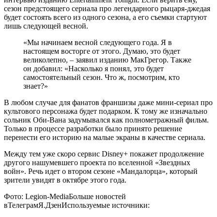
сезон предстоящего сериала про легендарного рыцаря-джедая
будет состоять всего из одного сезона, а его съемки стартуют
лишь следующей весной.
«Мы начинаем весной следующего года. Я в
настоящем восторге от этого. Думаю, это будет
великолепно, – заявил изданию МакГрегор. Также
он добавил: «Насколько я понял, это будет
самостоятельный сезон. Что ж, посмотрим, кто
знает?»
В любом случае для фанатов франшизы даже мини-сериал про
культового персонажа будет подарком. К тому же изначально
сольник Оби-Вана задумывался как полнометражный фильм.
Только в процессе разработки было принято решение
перенести его историю на малые экраны в качестве сериала.
Между тем уже скоро сервис Disney+ покажет продолжение
другого нашумевшего проекта по вселенной «Звездных
войн». Речь идет о втором сезоне «Мандалорца», который
зрители увидят в октябре этого года.
Фото: Legion-Media
Больше новостей
в
Телеграм
Я.Дзен
Используемые источники: