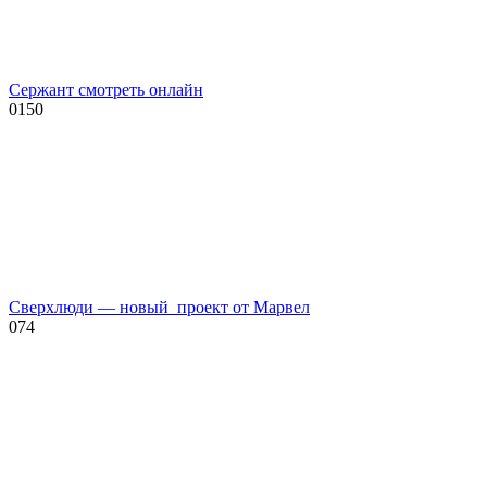
Сержант смотреть онлайн
0
150
Сверхлюди — новый проект от Марвел
0
74