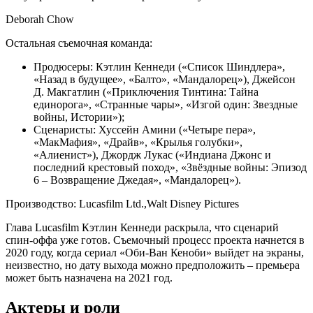
Deborah Chow
Остальная съемочная команда:
Продюсеры: Кэтлин Кеннеди («Список Шиндлера»,
«Назад в будущее», «Балто», «Мандалорец»), Джейсон
Д. Макгатлин («Приключения Тинтина: Тайна
единорога», «Странные чары», «Изгой один: Звездные
войны, Истории»);
Сценаристы: Хуссейн Амини («Четыре пера»,
«МакМафия», «Драйв», «Крылья голубки»,
«Алиенист»), Джордж Лукас («Индиана Джонс и
последний крестовый поход», «Звёздные войны: Эпизод
6 – Возвращение Джедая», «Мандалорец»).
Производство: Lucasfilm Ltd.,Walt Disney Pictures
Глава Lucasfilm Кэтлин Кеннеди раскрыла, что сценарий
спин-оффа уже готов. Съемочный процесс проекта начнется в
2020 году, когда сериал «Оби-Ван Кеноби» выйдет на экраны,
неизвестно, но дату выхода можно предположить – премьера
может быть назначена на 2021 год.
Актеры и роли