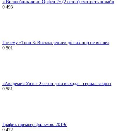
« Волшебник-воин Орфен 2» (2 сезон) смотреть онлайн
0
493
Почему «Трон 3: Восхождение» до сих пор не вышел
0
501
«Академия Уитс» 2 сезон дата выхода – сериал закрыт
0
581
График премьер фильмов. 2019г
0
472