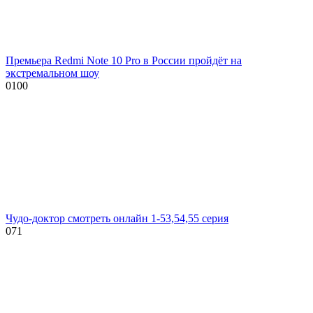
Премьера Redmi Note 10 Pro в России пройдёт на
экстремальном шоу
0
100
Чудо-доктор смотреть онлайн 1-53,54,55 серия
0
71