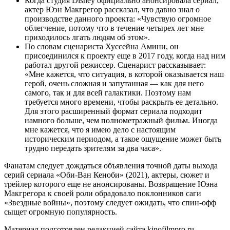
Когда студия Disney официально анонсировала сериал,
актер Юэн Макгрегор рассказал, что давно знал о
производстве данного проекта: «Чувствую огромное
облегчение, потому что в течение четырех лет мне
приходилось лгать людям об этом».
По словам сценариста Хуссейна Амини, он
присоединился к проекту еще в 2017 году, когда над ним
работал другой режиссер. Сценарист рассказывает:
«Мне кажется, что ситуация, в которой оказывается наш
герой, очень сложная и запутанная — как для него
самого, так и для всей галактики. Поэтому нам
требуется много времени, чтобы раскрыть ее детально.
Для этого расширенный формат сериала подходит
намного больше, чем полнометражный фильм. Иногда
мне кажется, что я имею дело с настоящим
историческим периодом, а такое ощущение может быть
трудно передать зрителям за два часа».
Фанатам следует дождаться объявления точной даты выхода
серий сериала «Оби-Ван Кеноби» (2021), актеры, сюжет и
трейлер которого еще не анонсированы. Возвращение Юэна
Макгрегора к своей роли обрадовало поклонников саги
«Звездные войны», поэтому следует ожидать, что спин-офф
сыщет огромную популярность.
Материал подготовлен редакцией сайта kinofilmpro.ru