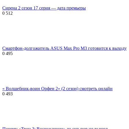
Сирена 2 сезон 17 серия — дата премьеры
0
512
Смартфон-долгожитель ASUS Max Pro M3 готовится к выходу
0
495
« Волшебник-воин Орфен 2» (2 сезон) смотреть онлайн
0
493
Почему «Трон 3: Восхождение» до сих пор не вышел