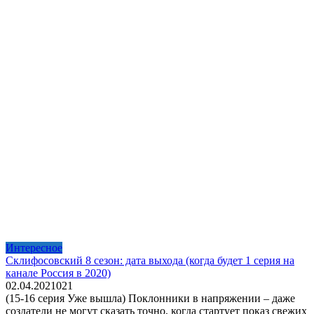
Интересное
Склифосовский 8 сезон: дата выхода (когда будет 1 серия на
канале Россия в 2020)
02.04.2021
0
21
(15-16 серия Уже вышла) Поклонники в напряжении – даже
создатели не могут сказать точно, когда стартует показ свежих