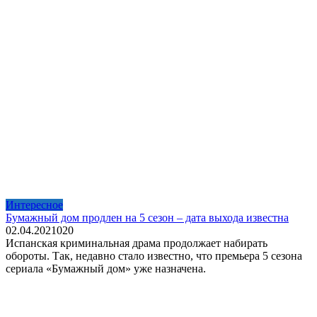
Интересное
Бумажный дом продлен на 5 сезон – дата выхода известна
02.04.2021
0
20
Испанская криминальная драма продолжает набирать
обороты. Так, недавно стало известно, что премьера 5 сезона
сериала «Бумажный дом» уже назначена.