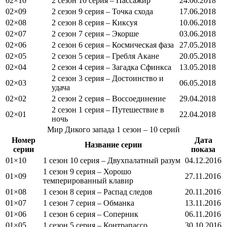
02×10
2 сезон 10 серия – Пассажир
24.06.2018
02×09
2 сезон 9 серия – Точка схода
17.06.2018
02×08
2 сезон 8 серия – Киксуя
10.06.2018
02×07
2 сезон 7 серия – Экорше
03.06.2018
02×06
2 сезон 6 серия – Космическая фаза
27.05.2018
02×05
2 сезон 5 серия – Гребля Акане
20.05.2018
02×04
2 сезон 4 серия – Загадка Сфинкса
13.05.2018
2 сезон 3 серия – Достоинство и
02×03
06.05.2018
удача
02×02
2 сезон 2 серия – Воссоединение
29.04.2018
2 сезон 1 серия – Путешествие в
02×01
22.04.2018
ночь
Мир Дикого запада
1 сезон
– 10 серий
Номер
Дата
Название серии
серии
показа
01×10
1 сезон 10 серия – Двухпалатный разум
04.12.2016
1 сезон 9 серия – Хорошо
01×09
27.11.2016
темперированный клавир
01×08
1 сезон 8 серия – Распад следов
20.11.2016
01×07
1 сезон 7 серия – Обманка
13.11.2016
01×06
1 сезон 6 серия – Соперник
06.11.2016
01×05
1 сезон 5 серия – Контрапассо
30.10.2016