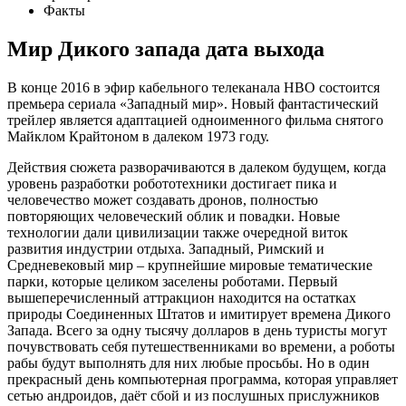
Факты
Мир Дикого запада
дата выхода
В конце 2016 в эфир кабельного телеканала HBO состоится
премьера сериала «Западный мир». Новый фантастический
трейлер является адаптацией одноименного фильма снятого
Майклом Крайтоном в далеком 1973 году.
Действия сюжета разворачиваются в далеком будущем, когда
уровень разработки робототехники достигает пика и
человечество может создавать дронов, полностью
повторяющих человеческий облик и повадки. Новые
технологии дали цивилизации также очередной виток
развития индустрии отдыха. Западный, Римский и
Средневековый мир – крупнейшие мировые тематические
парки, которые целиком заселены роботами. Первый
вышеперечисленный аттракцион находится на остатках
природы Соединенных Штатов и имитирует времена Дикого
Запада. Всего за одну тысячу долларов в день туристы могут
почувствовать себя путешественниками во времени, а роботы
рабы будут выполнять для них любые просьбы. Но в один
прекрасный день компьютерная программа, которая управляет
сетью андроидов, даёт сбой и из послушных прислужников