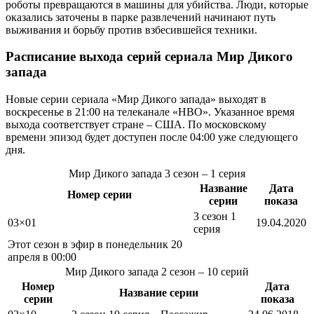
роботы превращаются в машины для убийства. Люди, которые
оказались заточены в парке развлечений начинают путь
выживания и борьбу против взбесившейся техники.
Расписание выхода серий сериала
Мир Дикого
запада
Новые серии сериала «Мир Дикого запада» выходят в
воскресенье в 21:00 на телеканале «HBO». Указанное время
выхода соответствует стране – США. По московскому
времени эпизод будет доступен после 04:00 уже следующего
дня.
Мир Дикого запада
3 сезон
– 1 серия
Название
Дата
Номер серии
серии
показа
3 сезон 1
03×01
19.04.2020
серия
Этот сезон в эфир
в понедельник 20
апреля в 00:00
Мир Дикого запада
2 сезон
– 10 серий
Номер
Дата
Название серии
серии
показа