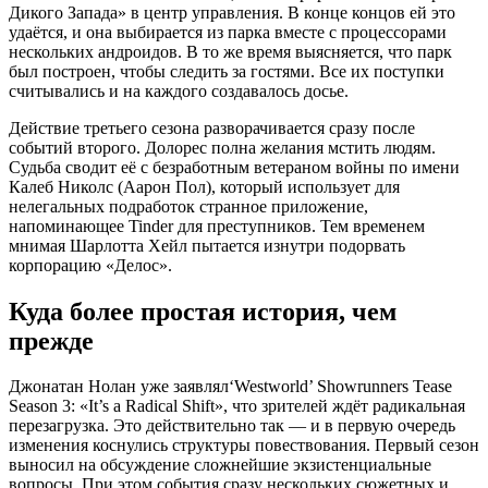
Дикого Запада» в центр управления. В конце концов ей это
удаётся, и она выбирается из парка вместе с процессорами
нескольких андроидов. В то же время выясняется, что парк
был построен, чтобы следить за гостями. Все их поступки
считывались и на каждого создавалось досье.
Действие третьего сезона разворачивается сразу после
событий второго. Долорес полна желания мстить людям.
Судьба сводит её с безработным ветераном войны по имени
Калеб Николс (Аарон Пол), который использует для
нелегальных подработок странное приложение,
напоминающее Tinder для преступников. Тем временем
мнимая Шарлотта Хейл пытается изнутри подорвать
корпорацию «Делос».
Куда более простая история, чем
прежде
Джонатан Нолан уже заявлял
‘Westworld’ Showrunners Tease
Season 3: «It’s a Radical Shift»
, что зрителей ждёт радикальная
перезагрузка. Это действительно так — и в первую очередь
изменения коснулись структуры повествования. Первый сезон
выносил на обсуждение сложнейшие экзистенциальные
вопросы. При этом события сразу нескольких сюжетных и