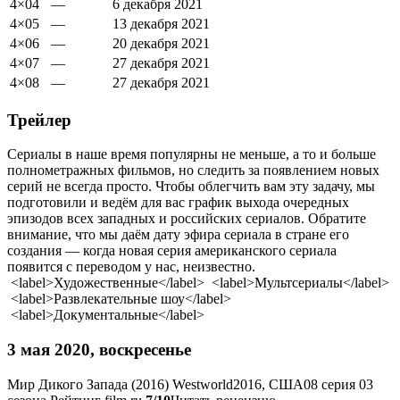
4×04
—
6
декабря
2021
4×05
—
13
декабря
2021
4×06
—
20
декабря
2021
4×07
—
27
декабря
2021
4×08
—
27
декабря
2021
Трейлер
Сериалы в наше время популярны не меньше, а то и больше
полнометражных фильмов, но следить за появлением новых
серий не всегда просто. Чтобы облегчить вам эту задачу, мы
подготовили и ведём для вас график выхода очередных
эпизодов всех западных и российских сериалов. Обратите
внимание, что мы даём дату эфира сериала в стране его
создания — когда новая серия американского сериала
появится с переводом у нас, неизвестно.
<label>Художественные</label> <label>Мультсериалы</label>
<label>Развлекательные шоу</label>
<label>Документальные</label>
3 мая 2020, воскресенье
Мир Дикого Запада (2016)
Westworld
2016, США
08 серия 03