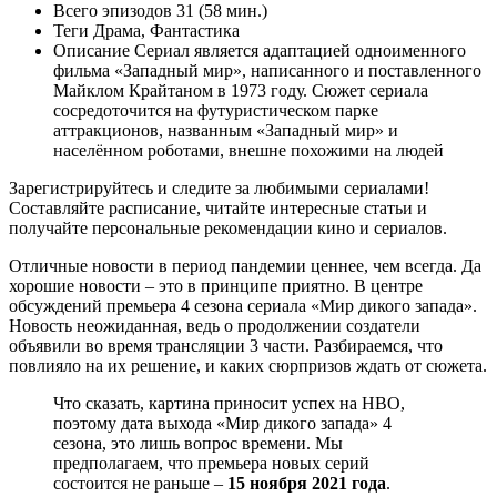
Всего эпизодов 31 (
58
мин.)
Теги
Драма
,
Фантастика
Описание Сериал является адаптацией одноименного
фильма «Западный мир», написанного и поставленного
Майклом Крайтаном в 1973 году. Сюжет сериала
сосредоточится на футуристическом парке
аттракционов, названным «Западный мир» и
населённом роботами, внешне похожими на людей
Зарегистрируйтесь и следите за любимыми сериалами!
Составляйте расписание, читайте интересные статьи и
получайте персональные рекомендации кино и сериалов.
Отличные новости в период пандемии ценнее, чем всегда. Да
хорошие новости – это в принципе приятно. В центре
обсуждений премьера 4 сезона сериала «Мир дикого запада».
Новость неожиданная, ведь о продолжении создатели
объявили во время трансляции 3 части. Разбираемся, что
повлияло на их решение, и каких сюрпризов ждать от сюжета.
Что сказать, картина приносит успех на HBO,
поэтому дата выхода «Мир дикого запада» 4
сезона, это лишь вопрос времени. Мы
предполагаем, что премьера новых серий
состоится не раньше –
15 ноября 2021 года
.