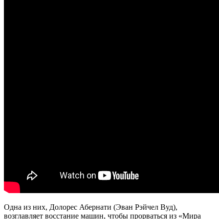
Одна из них, Долорес Абернати (Эван Рэйчел Вуд),
возглавляет восстание машин, чтобы прорваться из «Мира