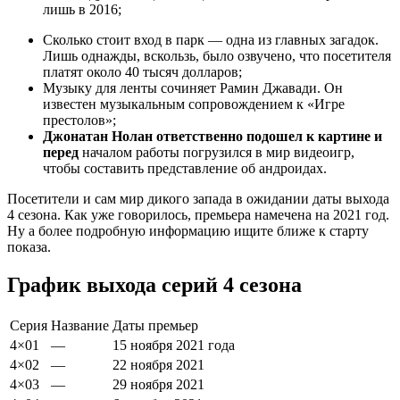
лишь в 2016;
Сколько стоит вход в парк — одна из главных загадок.
Лишь однажды, вскользь, было озвучено, что посетителя
платят около 40 тысяч долларов;
Музыку для ленты сочиняет Рамин Джавади. Он
известен музыкальным сопровождением к «Игре
престолов»;
Джонатан Нолан ответственно подошел к картине и
перед
началом работы погрузился в мир видеоигр,
чтобы составить представление об андроидах.
Посетители и сам мир дикого запада в ожидании даты выхода
4 сезона. Как уже говорилось, премьера намечена на 2021 год.
Ну а более подробную информацию ищите ближе к старту
показа.
График выхода серий 4 сезона
Серия
Название
Даты премьер
4×01
—
15
ноября
2021
года
4×02
—
22
ноября
2021
4×03
—
29
ноября
2021