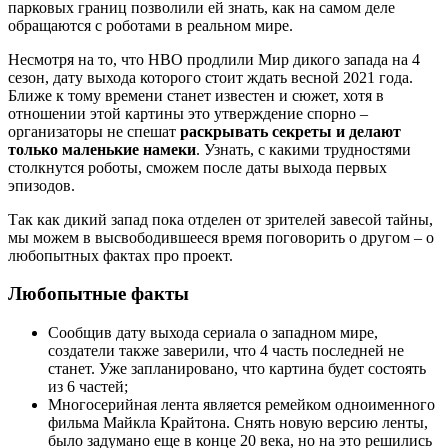
парковых границ позволили ей знать, как на самом деле
обращаются с роботами в реальном мире.
Несмотря на то, что HBO продлили Мир дикого запада на 4
сезон, дату выхода которого стоит ждать весной 2021 года.
Ближе к тому времени станет известен и сюжет, хотя в
отношении этой картины это утверждение спорно –
организаторы не спешат
раскрывать секреты и делают
только маленькие намеки
. Узнать, с какими трудностями
столкнутся роботы, сможем после даты выхода первых
эпизодов.
Так как дикий запад пока отделен от зрителей завесой тайны,
мы можем в высвободившееся время поговорить о другом – о
любопытных фактах про проект.
Любопытные факты
Сообщив дату выхода сериала о западном мире,
создатели также заверили, что 4 часть последней не
станет. Уже запланировано, что картина будет состоять
из 6 частей;
Многосерийная лента является ремейком одноименного
фильма Майкла Крайтона. Снять новую версию ленты,
было задумано еще в конце 20 века, но на это решились