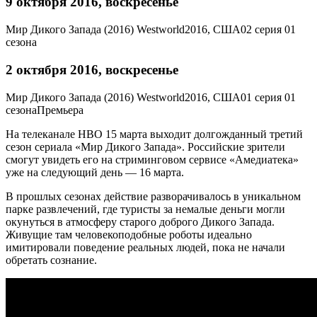
9 октября 2016, воскресенье
Мир Дикого Запада (2016)
Westworld
2016, США
02 серия 01
сезона
2 октября 2016, воскресенье
Мир Дикого Запада (2016)
Westworld
2016, США
01 серия 01
сезона
Премьера
На телеканале HBO 15 марта выходит долгожданный третий
сезон сериала «Мир Дикого Запада». Российские зрители
смогут увидеть его на стриминговом сервисе «Амедиатека»
уже на следующий день — 16 марта.
В прошлых сезонах действие разворачивалось в уникальном
парке развлечений, где туристы за немалые деньги могли
окунуться в атмосферу старого доброго Дикого Запада.
Живущие там человекоподобные роботы идеально
имитировали поведение реальных людей, пока не начали
обретать сознание.