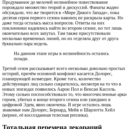
Продуманное до мелочей нелинейное повествование
порождало множество теорий и дискуссий. Фанаты жадно
обсуждали, что же творится в «Мире Дикого Запада», пока
десятая серия первого сезона наконец не раскрыла карты. Но
даже тогда осталась масса вопросов. Ответы на них
поклонники надеялись найти во втором сезоне, но тот лишь
окончательно всех запутал. Там также присутствовали
несколько временных линий, но их отделяла друг от друга
буквально пара недель.
На данном этапе игры в нелинейность остались
позади.
Третий сезон рассказывает всего несколько довольно простых
историй, причём основной конфликт касается Долорес,
планирующей возмездие. Кроме того, количество
действующих лиц сильно сократилось, несмотря на то что в
новых эпизодах появились Аарон Пол и Венсан Кассель.
Этому сильно поспособствовало то, что многочисленные арки
героев, убитых в конце второго сезона или ушедших в
цифровой Эдем, явно окончены. В игре остались лишь
знакомые нам Долорес, Бернард, Мейв и Шарлотта Хейл
(вернее, её воссозданная телесная реплика).
Тотальная перемена декораций