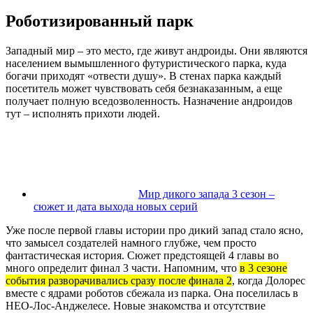
Роботизированный парк
Западный мир – это место, где живут андроиды. Они являются
населением вымышленного футуристического парка, куда
богачи приходят «отвести душу». В стенах парка каждый
посетитель может чувствовать себя безнаказанным, а еще
получает полную вседозволенность. Назначение андроидов
тут – исполнять прихоти людей.
Мир дикого запада 3 сезон –
сюжет и дата выхода новых серий
Уже после первой главы истории про дикий запад стало ясно,
что замысел создателей намного глубже, чем просто
фантастическая история. Сюжет предстоящей 4 главы во
много определит финал 3 части. Напомним, что
в 3 сезоне
события разворачивались сразу после финала 2
, когда Долорес
вместе с ядрами роботов сбежала из парка. Она поселилась в
НЕО-Лос-Анджелесе. Новые знакомства и отсутствие