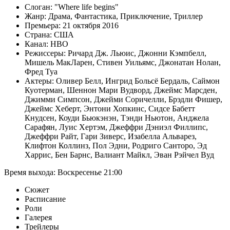
Слоган:
Where life begins
Жанр:
Драма
,
Фантастика
,
Приключение
,
Триллер
Премьера:
21 октября 2016
Страна:
США
Канал:
HBO
Режиссеры:
Ричард Дж. Льюис
,
Джонни Кэмпбелл
,
Мишель МакЛарен
,
Стивен Уильямс
,
Джонатан Нолан
,
Фред Туа
Актеры:
Оливер Белл
,
Ингрид Больсё Бердаль
,
Саймон
Куотерман
,
Шеннон Мари Вудворд
,
Джеймс Марсден
,
Джимми Симпсон
,
Джейми Соричелли
,
Брэдли Фишер
,
Джеймс Хеберт
,
Энтони Хопкинс
,
Сидсе Бабетт
Кнудсен
,
Коуди Бьюкэнэн
,
Тэнди Ньютон
,
Анджела
Сарафян
,
Луис Хертэм
,
Джеффри Дэниэл Филлипс
,
Джеффри Райт
,
Гари Зиверс
,
Изабелла Альварез
,
Клифтон Коллинз
,
Пол Эдни
,
Родриго Санторо
,
Эд
Харрис
,
Бен Барнс
,
Валиант Майкл
,
Эван Рэйчел Вуд
Время выхода:
Воскресенье
21:00
Сюжет
Расписание
Роли
Галерея
Трейлеры