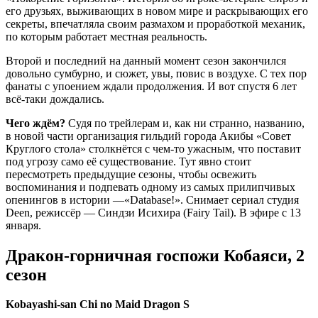
его друзьях, выживающих в новом мире и раскрывающих его
секреты, впечатляла своим размахом и проработкой механик,
по которым работает местная реальность.
Второй и последний на данный момент сезон закончился
довольно сумбурно, и сюжет, увы, повис в воздухе. С тех пор
фанаты с упоением ждали продолжения. И вот спустя 6 лет
всё-таки дождались.
Чего ждём?
Судя по трейлерам и, как ни странно, названию,
в новой части организация гильдий города Акибы «Совет
Круглого стола» столкнётся с чем-то ужасным, что поставит
под угрозу само её существование. Тут явно стоит
пересмотреть предыдущие сезоны, чтобы освежить
воспоминания и подпевать одному из самых прилипчивых
опенингов в истории —«Database!». Снимает сериал студия
Deen, режиссёр — Синдзи Исихира (Fairy Tail). В эфире с 13
января.
Дракон-горничная госпожи Кобаяси, 2
сезон
Kobayashi-san Chi no Maid Dragon S