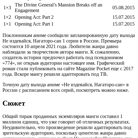
The Divine General’s Mansion Breaks off an
1×3
05.08.2015
Engagement
1×2
Opening Act: Part 2
15.07.2015
1×1
Opening Act: Part 1
15.07.2015
Поклонникам аниме сообщили запланированную дату выхода
Не издевайся, Нагаторо-сан 1 серии в России. Премьера
состоится 10 апреля 2021 года. Любители жанра давно
наблюдали за творчеством автора манги. К сожалению,
создатель истории предпочел работать под псевдонимом
«774», не открыв аудитории настоящее имя. Графический
роман стали публиковать на сайте Magazine Pocket еще с 2017
года. Вскоре мангу решили адаптировать под ТВ.
Точную дату выхода аниме «Не издевайся, Нагаторо-сан» в
России с расписанием всех серий, посмотреть можно ниже.
Сюжет
Общий тираж проданных экземпляров манги составил 1
миллион единиц, что уже говорит об отличных результатах.
Неудивительно, что произведение решили адаптировать под
зрительскую аудиторию, поскольку ценители жанра давно