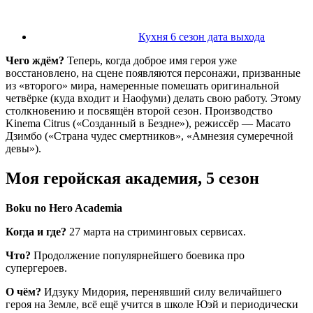
Кухня 6 сезон дата выхода
Чего ждём?
Теперь, когда доброе имя героя уже
восстановлено, на сцене появляются персонажи, призванные
из «второго» мира, намеренные помешать оригинальной
четвёрке (куда входит и Наофуми) делать свою работу. Этому
столкновению и посвящён второй сезон. Производство
Kinema Citrus («Созданный в Бездне»), режиссёр — Масато
Дзимбо («Страна чудес смертников», «Амнезия сумеречной
девы»).
Моя геройская академия, 5 сезон
Boku no Hero Academia
Когда и где?
27 марта на стриминговых сервисах.
Что?
Продолжение популярнейшего боевика про
супергероев.
О чём?
Идзуку Мидория, перенявший силу величайшего
героя на Земле, всё ещё учится в школе Юэй и периодически