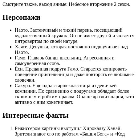
Смотрите также, выход аниме: Небесное вторжение 2 сезон.
Персонажи
Наото. Застенчивый и тихий парень, посещающий
художественный кружок. Он не имеет друзей и является
интровертом по своей натуре.
Хаясе. Девушка, которая постоянно подшучивает над
Наото.
Гамо. Главарь банды школьниц. Агрессивная и
самоуверенная особа.
Ёси. Преданная подруга Гамо. Старается копировать
поведение приятельницы и даже повторять ее любимые
словечки.
Сакура. Еще одна старшеклассница из девичьей
компании. По сравнению с подругами обладает более
скромным и робким нравом. Она не дразнит парня, зато
активно с ним кокетничает.
Интересные факты
Режиссером картины выступил Хирокадзу Ханай.
Зрители знают его по работам «Башня Бога» и «Код