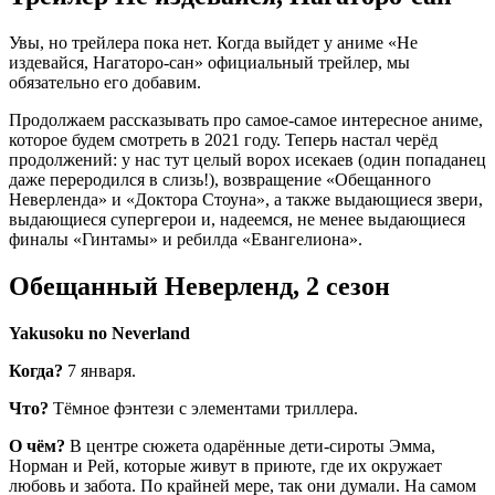
Увы, но трейлера пока нет. Когда выйдет у аниме «Не
издевайся, Нагаторо-сан» официальный трейлер, мы
обязательно его добавим.
Продолжаем рассказывать про самое-самое интересное аниме,
которое будем смотреть в 2021 году. Теперь настал черёд
продолжений: у нас тут целый ворох исекаев (один попаданец
даже переродился в слизь!), возвращение «Обещанного
Неверленда» и «Доктора Стоуна», а также выдающиеся звери,
выдающиеся супергерои и, надеемся, не менее выдающиеся
финалы «Гинтамы» и ребилда «Евангелиона».
Обещанный Неверленд, 2 сезон
Yakusoku no Neverland
Когда?
7 января.
Что?
Тёмное фэнтези с элементами триллера.
О чём?
В центре сюжета одарённые дети-сироты Эмма,
Норман и Рей, которые живут в приюте, где их окружает
любовь и забота. По крайней мере, так они думали. На самом