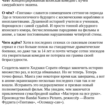
Что?
Концентрированная японская комедия с кучей
самурайского экшена.
О чём?
«Гинтама» славится совмещением сеттингов периода
Эдо и технологичного будущего с космическими кораблями и
инопланетянами. Душевной историей учителя и учеников,
борющихся с самой судьбой. И просто тонной абсурдного
японского юмора, бесчисленными пародиями на фильмы и
аниме, а также постоянными нарушениями четвёртой стены.
Чего ждём?
Хотя в последних сезонах со сквозным сюжетом
сериал и стал больше похож на стандартные драматические
боевики, но даже так за 14 лет и почти четыре сотни эпизодов
эта уморительная комедия не потеряла ни грамма своей
безрассудности.
Создатель манги Хидэаки Сорати обещал закончить историю
множество раз, и всегда обманывал. Но не теперь. Теперь
точно финал. Манга уже некоторое время как завершена, а вот
в аниме-экранизацию несколько последних глав так и не
вошли. Исправить это недоразумение и призван новый
полнометражный фильм. Мы увидим, чем закончатся
приключения сумасбродной шайки «Мастеров на все руки».
Производство Bandai Namco Pictures, режиссёр —Йоити
Фудзита («Гинтама», «Осомацу-сан»).