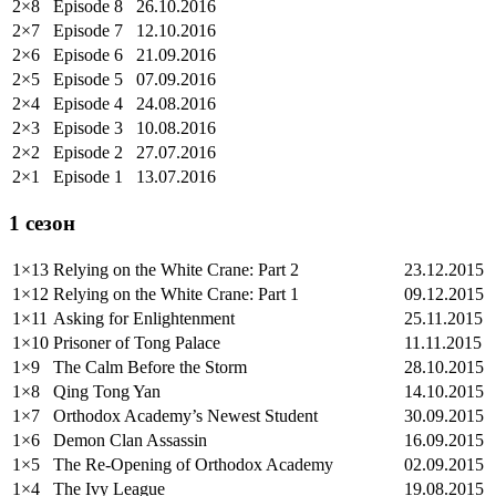
2×8
Episode 8
26.10.2016
2×7
Episode 7
12.10.2016
2×6
Episode 6
21.09.2016
2×5
Episode 5
07.09.2016
2×4
Episode 4
24.08.2016
2×3
Episode 3
10.08.2016
2×2
Episode 2
27.07.2016
2×1
Episode 1
13.07.2016
1 сезон
1×13
Relying on the White Crane: Part 2
23.12.2015
1×12
Relying on the White Crane: Part 1
09.12.2015
1×11
Asking for Enlightenment
25.11.2015
1×10
Prisoner of Tong Palace
11.11.2015
1×9
The Calm Before the Storm
28.10.2015
1×8
Qing Tong Yan
14.10.2015
1×7
Orthodox Academy’s Newest Student
30.09.2015
1×6
Demon Clan Assassin
16.09.2015
1×5
The Re-Opening of Orthodox Academy
02.09.2015
1×4
The Ivy League
19.08.2015