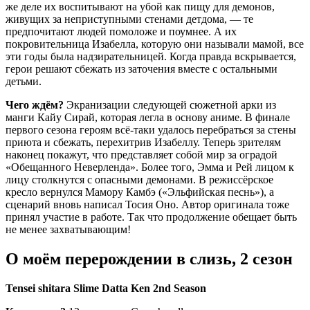
же деле их воспитывают на убой как пищу для демонов,
живущих за неприступными стенами детдома, — те
предпочитают людей помоложе и поумнее. А их
покровительница Изабелла, которую они называли мамой, все
эти годы была надзирательницей. Когда правда вскрывается,
герои решают сбежать из заточения вместе с остальными
детьми.
Чего ждём?
Экранизации следующей сюжетной арки из
манги Кайу Сирай, которая легла в основу аниме. В финале
первого сезона героям всё-таки удалось перебраться за стены
приюта и сбежать, перехитрив Изабеллу. Теперь зрителям
наконец покажут, что представляет собой мир за оградой
«Обещанного Неверленда». Более того, Эмма и Рей лицом к
лицу столкнутся с опасными демонами. В режиссёрское
кресло вернулся Мамору Камбэ («Эльфийская песнь»), а
сценарий вновь написал Тосия Оно. Автор оригинала тоже
принял участие в работе. Так что продолжение обещает быть
не менее захватывающим!
О моём перерождении в слизь, 2 сезон
Tensei shitara Slime Datta Ken 2nd Season