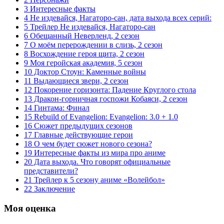
3 Интересные факты
4 Не издевайся, Нагаторо-сан, дата выхода всех серий:
5 Трейлер Не издевайся, Нагаторо-сан
6 Обещанный Неверленд, 2 сезон
7 О моём перерождении в слизь, 2 сезон
8 Восхождение героя щита, 2 сезон
9 Моя геройская академия, 5 сезон
10 Доктор Стоун: Каменные войны
11 Выдающиеся звери, 2 сезон
12 Покорение горизонта: Падение Круглого стола
13 Дракон-горничная госпожи Кобаяси, 2 сезон
14 Гинтама: Финал
15 Rebuild of Evangelion: Evangelion: 3.0 + 1.0
16 Сюжет предыдущих сезонов
17 Главные действующие герои
18 О чем будет сюжет нового сезона?
19 Интересные факты из мира про аниме
20 Дата выхода. Что говорят официальные
представители?
21 Трейлер к 5 сезону аниме «Волейбол»
22 Заключение
Моя оценка