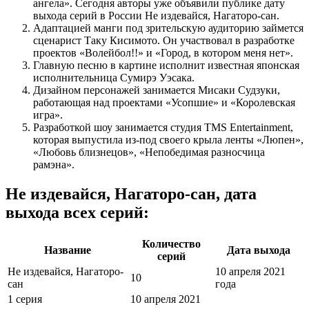
ангела». Сегодня авторы уже объявили публике дату
выхода серий в России Не издевайся, Нагаторо-сан.
Адаптацией манги под зрительскую аудиторию займется
сценарист Таку Кисимото. Он участвовал в разработке
проектов «Волейбол!!» и «Город, в котором меня нет».
Главную песню в картине исполнит известная японская
исполнительница Сумирэ Уэсака.
Дизайном персонажей занимается Мисаки Судзуки,
работающая над проектами «Усопшие» и «Королевская
игра».
Разработкой шоу занимается студия TMS Entertainment,
которая выпустила из-под своего крыла ленты «Люпен»,
«Любовь близнецов», «Непобедимая разносчица
рамэна».
Не издевайся, Нагаторо-сан, дата
выхода всех серий:
Количество
Название
Дата выхода
серий
Не издевайся, Нагаторо-
10 апреля 2021
10
сан
года
1 серия
10 апреля 2021