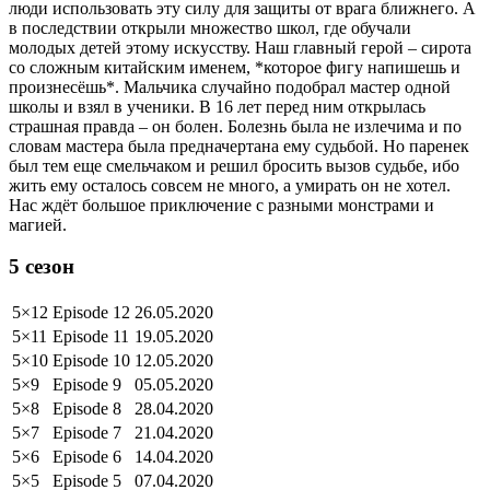
люди использовать эту силу для защиты от врага ближнего. А
в последствии открыли множество школ, где обучали
молодых детей этому искусству. Наш главный герой – сирота
со сложным китайским именем, *которое фигу напишешь и
произнесёшь*. Мальчика случайно подобрал мастер одной
школы и взял в ученики. В 16 лет перед ним открылась
страшная правда – он болен. Болезнь была не излечима и по
словам мастера была предначертана ему судьбой. Но паренек
был тем еще смельчаком и решил бросить вызов судьбе, ибо
жить ему осталось совсем не много, а умирать он не хотел.
Нас ждёт большое приключение с разными монстрами и
магией.
5 сезон
5×12
Episode 12
26.05.2020
5×11
Episode 11
19.05.2020
5×10
Episode 10
12.05.2020
5×9
Episode 9
05.05.2020
5×8
Episode 8
28.04.2020
5×7
Episode 7
21.04.2020
5×6
Episode 6
14.04.2020
5×5
Episode 5
07.04.2020