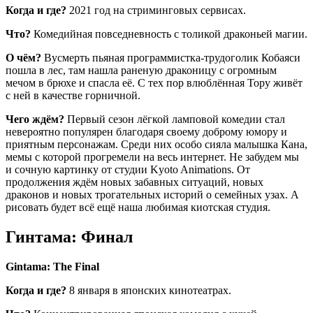
Когда и где?
2021 год на стриминговых сервисах.
Что?
Комедийная повседневность с толикой драконьей магии.
О чём?
Вусмерть пьяная программистка-трудоголик Кобаяси
пошла в лес, там нашла раненую драконицу с огромным
мечом в брюхе и спасла её. С тех пор влюблённая Тору живёт
с ней в качестве горничной.
Чего ждём?
Первый сезон лёгкой ламповой комедии стал
невероятно популярен благодаря своему доброму юмору и
приятным персонажам. Среди них особо сияла малышка Кана,
мемы с которой прогремели на весь интернет. Не забудем мы
и сочную картинку от студии Kyoto Animations. От
продолжения ждём новых забавных ситуаций, новых
драконов и новых трогательных историй о семейных узах. А
рисовать будет всё ещё наша любимая киотская студия.
Гинтама: Финал
Gintama: The Final
Когда и где?
8 января в японских кинотеатрах.