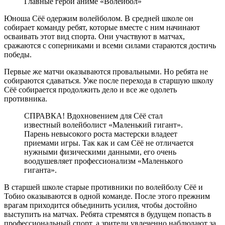
Главные герои аниме «Волейбол»
Юноша Сёё одержим волейболом. В средней школе он
собирает команду ребят, которые вместе с ним начинают
осваивать этот вид спорта. Они участвуют в матчах,
сражаются с соперниками и всеми силами стараются достичь
победы.
Первые же матчи оказываются провальными. Но ребята не
собираются сдаваться. Уже после перехода в старшую школу
Сёё собирается продолжить дело и все же одолеть
противника.
СПРАВКА! Вдохновением для Сёё стал
известный волейболист «Маленький гигант».
Парень невысокого роста мастерски владеет
приемами игры. Так как и сам Сёё не отличается
нужными физическими данными, его очень
воодушевляет профессионализм «Маленького
гиганта».
В старшей школе старые противники по волейболу Сёё и
Тобио оказываются в одной команде. После этого прежним
врагам приходится объединить усилия, чтобы достойно
выступить на матчах. Ребята стремятся в будущем попасть в
профессиональный спорт, а зрители увлеченно наблюдают за