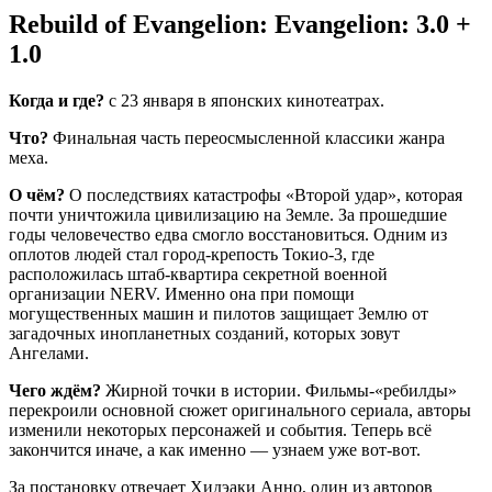
Rebuild of Evangelion: Evangelion: 3.0 +
1.0
Когда и где?
c 23 января в японских кинотеатрах.
Что?
Финальная часть переосмысленной классики жанра
меха.
О чём?
О последствиях катастрофы «Второй удар», которая
почти уничтожила цивилизацию на Земле. За прошедшие
годы человечество едва смогло восстановиться. Одним из
оплотов людей стал город-крепость Токио-3, где
расположилась штаб-квартира секретной военной
организации NERV. Именно она при помощи
могущественных машин и пилотов защищает Землю от
загадочных инопланетных созданий, которых зовут
Ангелами.
Чего ждём?
Жирной точки в истории. Фильмы-«ребилды»
перекроили основной сюжет оригинального сериала, авторы
изменили некоторых персонажей и события. Теперь всё
закончится иначе, а как именно — узнаем уже вот-вот.
За постановку отвечает Хидэаки Анно, один из авторов