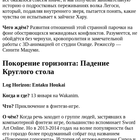
историю о подростковых переживаниях волка Легоси,
который, подавляя внутреннего зверя, пытается понять, какие
чувства он испытывает к зайчихе Хару.
Чего ждём?
Развития отношений этой странной парочки на
фоне обостряющихся межвидовых конфликтов. Разумеется, не
обойдётся без чернухи, кровопролития и замечательной
работы с 3D-анимацией от студии Orange. Режиссёр —
Синити Мацуми.
Покорение горизонта: Падение
Круглого стола
Log Horizon: Entaku Houkai
Когда и где?
13 января на Wakanim.
Что?
Приключение в фэнтези-игре.
О чём?
Когда речь заходит о группе людей, застрявших в
компьютерной фэнтези игре, большинство вспоминает Sword
Art Online. Но в 2013-2014 годах на волне популярности был
его гораздо более продуманный собрат под названием
«Покорение горизонта». История об игроке-ветеране Сироэ и