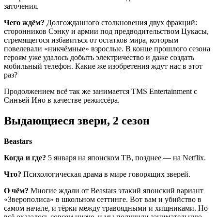
заточения.
Чего ждём?
Долгожданного столкновения двух фракций:
сторонников Сэнку и армии под предводительством Цукасы,
стремящегося избавиться от остатков мира, которым
повелевали «никчёмные» взрослые. В конце прошлого сезона
героям уже удалось добыть электричество и даже создать
мобильный телефон. Какие же изобретения ждут нас в этот
раз?
Продолжением всё так же занимается TMS Entertainment с
Синъей Ино в качестве режиссёра.
Выдающиеся звери, 2 сезон
Beastars
Когда и где?
5 января на японском ТВ, позднее — на Netflix.
Что?
Психологическая драма в мире говорящих зверей.
О чём?
Многие ждали от Beastars этакий японский вариант
«Зверополиса» в школьном сеттинге. Вот вам и убийство в
самом начале, и тёрки между травоядными и хищниками. Но
всё оказалось совсем иначе, и мы получили занимательную