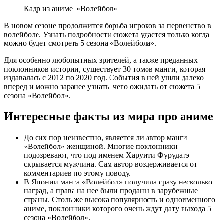
Кадр из аниме «Волейбол»
В новом сезоне продолжится борьба игроков за первенство в
волейболе. Узнать подробности сюжета удастся только когда
можно будет смотреть 5 сезона «Волейбола».
Для особенно любопытных зрителей, а также преданных
поклонников истории, существует 30 томов манги, которая
издавалась с 2012 по 2020 год. События в ней ушли далеко
вперед и можно заранее узнать, чего ожидать от сюжета 5
сезона «Волейбол».
Интересные факты из мира про аниме
До сих пор неизвестно, является ли автор манги
«Волейбол» женщиной. Многие поклонники
подозревают, что под именем Харуити Фурудатэ
скрывается мужчина. Сам автор воздерживается от
комментариев по этому поводу.
В Японии манга «Волейбол» получила сразу несколько
наград, а права на нее были проданы в зарубежные
страны. Столь же высока популярность и одноименного
аниме, поклонники которого очень ждут дату выхода 5
сезона «Волейбол».