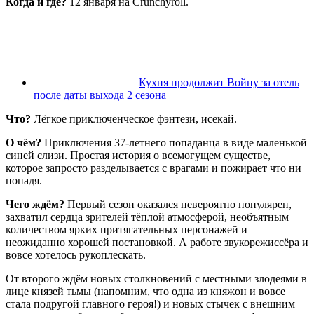
Когда и где?
12 января на Crunchyroll.
Кухня продолжит Войну за отель
после даты выхода 2 сезона
Что?
Лёгкое приключенческое фэнтези, исекай.
О чём?
Приключения 37-летнего попаданца в виде маленькой
синей слизи. Простая история о всемогущем существе,
которое запросто разделывается с врагами и пожирает что ни
попадя.
Чего ждём?
Первый сезон оказался невероятно популярен,
захватил сердца зрителей тёплой атмосферой, необъятным
количеством ярких притягательных персонажей и
неожиданно хорошей постановкой. А работе звукорежиссёра и
вовсе хотелось рукоплескать.
От второго ждём новых столкновений с местными злодеями в
лице князей тьмы (напомним, что одна из княжон и вовсе
стала подругой главного героя!) и новых стычек с внешним