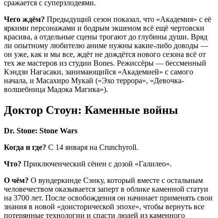
сражается с суперзлодеями.
Чего ждём?
Предыдущий сезон показал, что «Академия» с её
яркими персонажами и бодрым экшеном всё ещё чертовски
красива, а отдельные сцены трогают до глубины души. Вряд
ли опытному любителю аниме нужны какие-либо доводы —
он уже, как и мы все, ждёт не дождётся нового сезона всё от
тех же мастеров из студии Bones. Режиссёры — бессменный
Кэндзи Нагасаки, занимающийся «Академией» с самого
начала, и Масахиро Мукай («Эхо террора», «Девочка-
волшебница Мадока Магика»).
Доктор Стоун: Каменные войны
Dr. Stone: Stone Wars
Когда и где?
С 14 января на Crunchyroll.
Что?
Приключенческий сёнен с дозой «Галилео».
О чём?
О вундеркинде Сэнку, который вместе с остальным
человечеством оказывается заперт в облике каменной статуи
на 3700 лет. После освобождения он начинает применять свои
знания в новой «доисторической эпохе», чтобы вернуть все
потерянные технологии и спасти людей из каменного