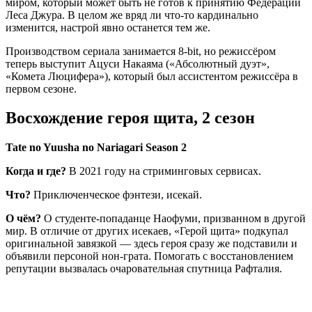
миром, который может быть не готов к принятию Федерации
Леса Джура. В целом же вряд ли что-то кардинально
изменится, настрой явно останется тем же.
Производством сериала занимается 8-bit, но режиссёром
теперь выступит Ацуси Накаяма («Абсолютный дуэт»,
«Комета Люцифера»), который был ассистентом режиссёра в
первом сезоне.
Восхождение героя щита, 2 сезон
Tate no Yuusha no Nariagari Season 2
Когда и где?
В 2021 году на стриминговых сервисах.
Что?
Приключенческое фэнтези, исекай.
О чём?
О студенте-попаданце Наофуми, призванном в другой
мир. В отличие от других исекаев, «Герой щита» подкупал
оригинальной завязкой — здесь героя сразу же подставили и
объявили персоной нон-грата. Помогать с восстановлением
репутации вызвалась очаровательная спутница Рафталия.