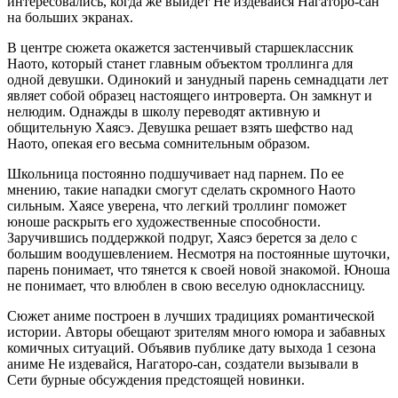
интересовались, когда же выйдет Не издевайся Нагаторо-сан
на больших экранах.
В центре сюжета окажется застенчивый старшеклассник
Наото, который станет главным объектом троллинга для
одной девушки. Одинокий и занудный парень семнадцати лет
являет собой образец настоящего интроверта. Он замкнут и
нелюдим. Однажды в школу переводят активную и
общительную Хаясэ. Девушка решает взять шефство над
Наото, опекая его весьма сомнительным образом.
Школьница постоянно подшучивает над парнем. По ее
мнению, такие нападки смогут сделать скромного Наото
сильным. Хаясе уверена, что легкий троллинг поможет
юноше раскрыть его художественные способности.
Заручившись поддержкой подруг, Хаясэ берется за дело с
большим воодушевлением. Несмотря на постоянные шуточки,
парень понимает, что тянется к своей новой знакомой. Юноша
не понимает, что влюблен в свою веселую одноклассницу.
Сюжет аниме построен в лучших традициях романтической
истории. Авторы обещают зрителям много юмора и забавных
комичных ситуаций. Объявив публике дату выхода 1 сезона
аниме Не издевайся, Нагаторо-сан, создатели вызывали в
Сети бурные обсуждения предстоящей новинки.