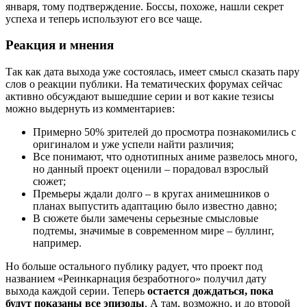
января, тому подтверждение. Боссы, похоже, нашли секрет
успеха и теперь используют его все чаще.
Реакция и мнения
Так как дата выхода уже состоялась, имеет смысл сказать пару
слов о реакции публики. На тематических форумах сейчас
активно обсуждают вышедшие серии и вот какие тезисы
можно выдернуть из комментариев:
Примерно 50% зрителей до просмотра познакомились с
оригиналом и уже успели найти различия;
Все понимают, что однотипных аниме развелось много,
но данный проект оценили – порадовал взрослый
сюжет;
Премьеры ждали долго – в кругах анимешников о
планах выпустить адаптацию было известно давно;
В сюжете были замечены серьезные смысловые
подтемы, значимые в современном мире – буллинг,
например.
Но больше остального публику радует, что проект под
названием «Реинкарнация безработного» получил дату
выхода каждой серии. Теперь
остается дождаться, пока
будут показаны все эпизоды
. А там, возможно, и до второй