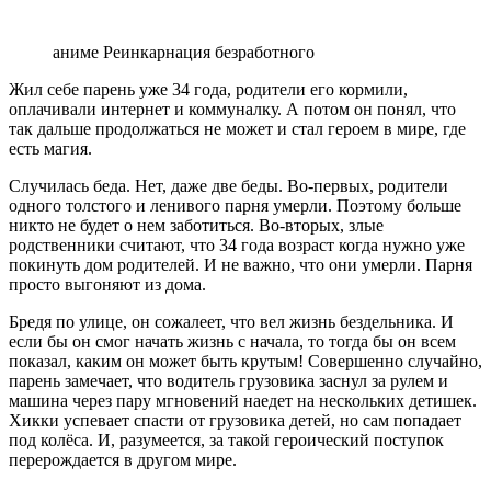
аниме Реинкарнация безработного
Жил себе парень уже 34 года, родители его кормили,
оплачивали интернет и коммуналку. А потом он понял, что
так дальше продолжаться не может и стал героем в мире, где
есть магия.
Случилась беда. Нет, даже две беды. Во-первых, родители
одного толстого и ленивого парня умерли. Поэтому больше
никто не будет о нем заботиться. Во-вторых, злые
родственники считают, что 34 года возраст когда нужно уже
покинуть дом родителей. И не важно, что они умерли. Парня
просто выгоняют из дома.
Бредя по улице, он сожалеет, что вел жизнь бездельника. И
если бы он смог начать жизнь с начала, то тогда бы он всем
показал, каким он может быть крутым! Совершенно случайно,
парень замечает, что водитель грузовика заснул за рулем и
машина через пару мгновений наедет на нескольких детишек.
Хикки успевает спасти от грузовика детей, но сам попадает
под колёса. И, разумеется, за такой героический поступок
перерождается в другом мире.