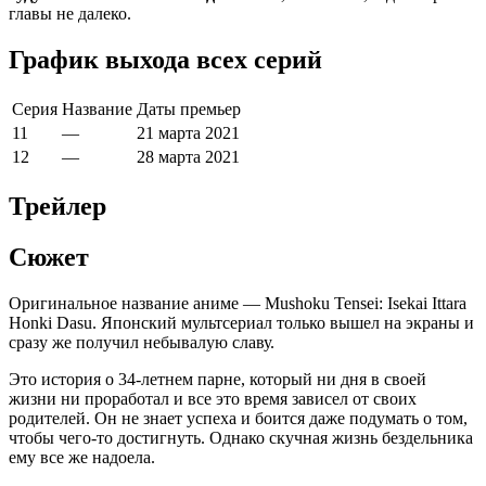
главы не далеко.
График выхода всех серий
Серия
Название
Даты премьер
11
—
21
марта
2021
12
—
28
марта
2021
Трейлер
Сюжет
Оригинальное название аниме — Mushoku Tensei: Isekai Ittara
Honki Dasu. Японский мультсериал только вышел на экраны и
сразу же получил небывалую славу.
Это история о 34-летнем парне, который ни дня в своей
жизни ни проработал и все это время зависел от своих
родителей. Он не знает успеха и боится даже подумать о том,
чтобы чего-то достигнуть. Однако скучная жизнь бездельника
ему все же надоела.