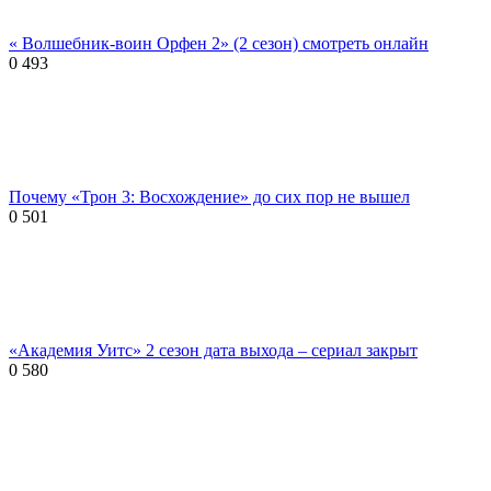
« Волшебник-воин Орфен 2» (2 сезон) смотреть онлайн
0
493
Почему «Трон 3: Восхождение» до сих пор не вышел
0
501
«Академия Уитс» 2 сезон дата выхода – сериал закрыт
0
580