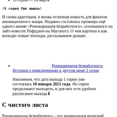
(
9 серия 
Уже вышла
)
И снова адаптация, и вновь отличная новость для фанатов
анимационного жанра. Недавно состоялась премьера ещё
одного аниме «Реинкарнация безработного», основанного на
лайт-новелле Рифудзин-на Магонотэ. О чем картина и как
выходят новые эпизоды, рассказываем дальше.
Реинкарнация безработного:
История о приключениях в другом мире 2 сезон
Напомним, что дата выхода 1 серии уже
состоялась
10 января 2021 года
. Но серии
продолжают выходить, и для них есть удобное
расписание выхода
⇓
С чистого листа
Реинкарнация безработного – это экранизация японской