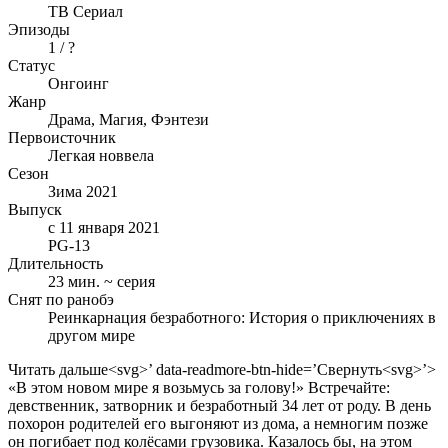
ТВ Сериал
Эпизоды
1 / ?
Статус
Онгоинг
Жанр
Драма, Магия, Фэнтези
Первоисточник
Легкая новвела
Сезон
Зима 2021
Выпуск
с 11 января 2021
PG-13
Длительность
23 мин. ~ серия
Снят по ранобэ
Реинкарнация безработного: История о приключениях в
другом мире
Читать дальше<svg>’ data-readmore-btn-hide=’
Свернуть
<svg>’>
«В этом новом мире я возьмусь за голову!» Встречайте:
девственник, затворник и безработный 34 лет от роду. В день
похорон родителей его выгоняют из дома, а немногим позже
он погибает под колёсами грузовика. Казалось бы, на этом