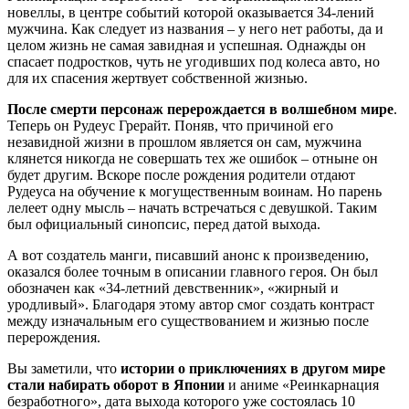
новеллы, в центре событий которой оказывается 34-лений
мужчина. Как следует из названия – у него нет работы, да и
целом жизнь не самая завидная и успешная. Однажды он
спасает подростков, чуть не угодивших под колеса авто, но
для их спасения жертвует собственной жизнью.
После смерти персонаж перерождается в волшебном мире
.
Теперь он Рудеус Грерайт. Поняв, что причиной его
незавидной жизни в прошлом является он сам, мужчина
клянется никогда не совершать тех же ошибок – отныне он
будет другим. Вскоре после рождения родители отдают
Рудеуса на обучение к могущественным воинам. Но парень
лелеет одну мысль – начать встречаться с девушкой. Таким
был официальный синопсис, перед датой выхода.
А вот создатель манги, писавший анонс к произведению,
оказался более точным в описании главного героя. Он был
обозначен как «34-летний девственник», «жирный и
уродливый». Благодаря этому автор смог создать контраст
между изначальным его существованием и жизнью после
перерождения.
Вы заметили, что
истории о приключениях в другом мире
стали набирать оборот в Японии
и аниме «Реинкарнация
безработного», дата выхода которого уже состоялась 10