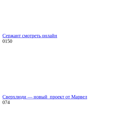
Сержант смотреть онлайн
0
150
Сверхлюди — новый проект от Марвел
0
74