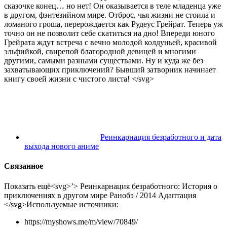
сказочке конец… но нет! Он оказывается в теле младенца уже
в другом, фэнтезийном мире. Отброс, чья жизни не стоила и
ломаного гроша, перерождается как Рудеус Грейрат. Теперь уж
точно он не позволит себе скатиться на дно! Впереди юного
Грейрата ждут встреча с вечно молодой колдуньей, красивой
эльфийкой, свирепой благородной девицей и многими
другими, самыми разными существами. Ну и куда же без
захватывающих приключений? Бывший затворник начинает
книгу своей жизни с чистого листа! </svg>
Реинкарнация безработного и дата
выхода нового аниме
Связанное
Показать ещё<svg>’> Реинкарнация безработного: История о
приключениях в другом мире Ранобэ / 2014 Адаптация
</svg>
Используемые источники:
https://myshows.me/m/view/70849/