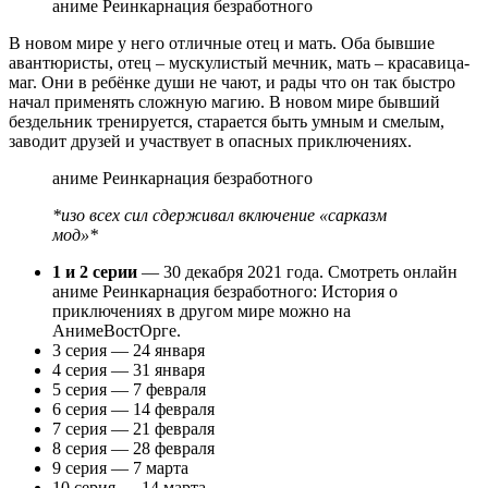
аниме Реинкарнация безработного
В новом мире у него отличные отец и мать. Оба бывшие
авантюристы, отец – мускулистый мечник, мать – красавица-
маг. Они в ребёнке души не чают, и рады что он так быстро
начал применять сложную магию. В новом мире бывший
бездельник тренируется, старается быть умным и смелым,
заводит друзей и участвует в опасных приключениях.
аниме Реинкарнация безработного
*изо всех сил сдерживал включение «сарказм
мод»*
1 и 2 серии
— 30 декабря 2021 года. Смотреть онлайн
аниме Реинкарнация безработного: История о
приключениях в другом мире можно на
АнимеВостОрге.
3 серия — 24 января
4 серия — 31 января
5 серия — 7 февраля
6 серия — 14 февраля
7 серия — 21 февраля
8 серия — 28 февраля
9 серия — 7 марта
10 серия — 14 марта