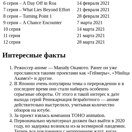
6 серия – A Day Off in Roa
14 февраля 2021
7 серия – What Lies Beyond Effort
21 февраля 2021
8 серия – Turning Point 1
28 февраля 2021
9 серия – A Chance Encounter
7 марта 2021
10 серия
14 марта 2021
11 серия
21 марта 2021
12 серия
28 марта 2021
Интересные факты
Режиссер аниме — Манабу Окамото. Ранее он уже
прославился такими проектами как «Геймеры», «Убийца
Акамеэ!» и другие.
В Японии очень популярны темы о перерождении и в
последнее время они стали набирать особенно
серьезные обороты. От этого и такой интерес к дате
выхода серий Реинкарнация безработного — аниме
действительно выстрелило, учитывая количество
обзоров на ютубе.
За проект взялась компания TOHO animation.
Первоначально мультсериал должен был выйти в 2020
году, но задержка возникла из-за всемирной пандемии.
Теперь все поклонники с нетерпением ждут, когда