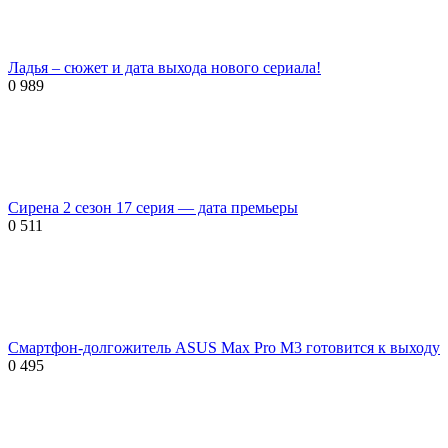
Ладья – сюжет и дата выхода нового сериала!
0
989
Сирена 2 сезон 17 серия — дата премьеры
0
511
Смартфон-долгожитель ASUS Max Pro M3 готовится к выходу
0
495