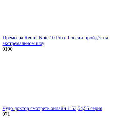
Премьера Redmi Note 10 Pro в России пройдёт на
экстремальном шоу
0
100
Чудо-доктор смотреть онлайн 1-53,54,55 серия
0
71