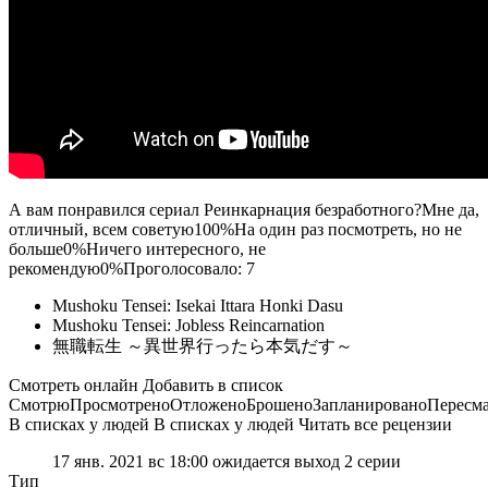
А вам понравился сериал Реинкарнация безработного?Мне да,
отличный, всем советую100%На один раз посмотреть, но не
больше0%Ничего интересного, не
рекомендую0%Проголосовало:
7
Mushoku Tensei: Isekai Ittara Honki Dasu
Mushoku Tensei: Jobless Reincarnation
無職転生 ～異世界行ったら本気だす～
Смотреть онлайн
Добавить в список
Смотрю
Просмотрено
Отложено
Брошено
Запланировано
Пересм
В списках у людей В списках у людей Читать все рецензии
17 янв. 2021 вс 18:00
ожидается выход 2 серии
Тип