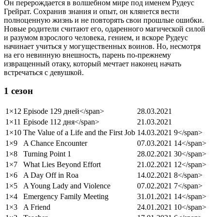
Он перерождается в волшебном мире под именем Рудеус
Грейрат. Сохранив знания и опыт, он клянется вести
полноценную жизнь и не повторять свои прошлые ошибки.
Новые родители считают его, одаренного магической силой
и разумом взрослого человека, гением, и вскоре Рудеус
начинает учиться у могущественных воинов. Но, несмотря
на его невинную внешность, парень по-прежнему
извращенный отаку, который мечтает наконец начать
встречаться с девушкой.
1 сезон
1×12
Episode 12
9 дней
</span>
28.03.2021
1×11
Episode 11
2 дня
</span>
21.03.2021
1×10
The Value of a Life and the First Job
14.03.2021
9</span>
1×9
A Chance Encounter
07.03.2021
14</span>
1×8
Turning Point 1
28.02.2021
30</span>
1×7
What Lies Beyond Effort
21.02.2021
12</span>
1×6
A Day Off in Roa
14.02.2021
8</span>
1×5
A Young Lady and Violence
07.02.2021
7</span>
1×4
Emergency Family Meeting
31.01.2021
14</span>
1×3
A Friend
24.01.2021
10</span>