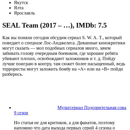
Якутск
Ялта
Ярославль
SEAL Team (2017 – …)
,
IMDb: 7.5
Как вы поняли сегодня обсудим сериал S. W. A. T., который
поведает о спецназе Лос-Анджелеса. Диванные кинокритики
могут сказать — мол подобных сериалов много, зачем
забивать голову очередным боевиком, где хорошие ребята
убивают плохих, освобождают заложников и т. д. Пойду
лучше поиграю в контру, там сюжет более насыщенный, ведь
террористы могут заложить бомбу на «A» или на «B» пойди
разберись.
Мультсериал Подозрительная сова
9 сезон
Но статья не для критиков, а для фанатов, поэтому
напомню что дата выхода первых серий 4 сезона о