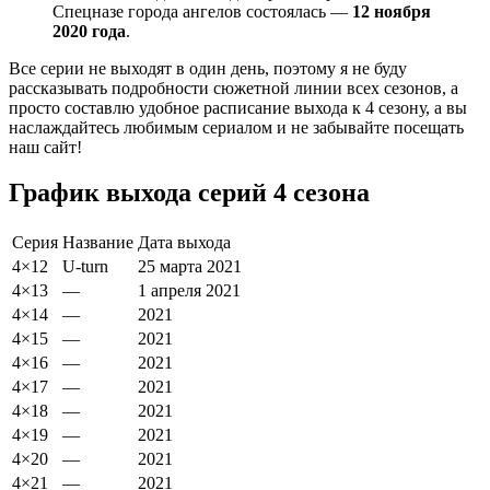
Спецназе города ангелов состоялась —
12 ноября
2020 года
.
Все серии не выходят в один день, поэтому я не буду
рассказывать подробности сюжетной линии всех сезонов, а
просто составлю удобное расписание выхода к 4 сезону, а вы
наслаждайтесь любимым сериалом и не забывайте посещать
наш сайт!
График выхода серий 4 сезона
Серия
Название
Дата выхода
4×12
U-turn
25
марта
2021
4×13
—
1
апреля
2021
4×14
—
2021
4×15
—
2021
4×16
—
2021
4×17
—
2021
4×18
—
2021
4×19
—
2021
4×20
—
2021
4×21
—
2021