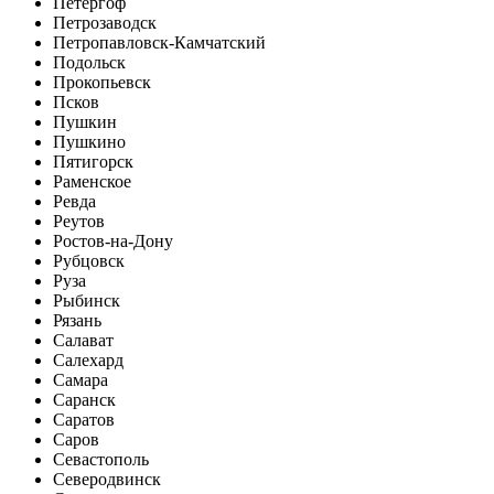
Петергоф
Петрозаводск
Петропавловск-Камчатский
Подольск
Прокопьевск
Псков
Пушкин
Пушкино
Пятигорск
Раменское
Ревда
Реутов
Ростов-на-Дону
Рубцовск
Руза
Рыбинск
Рязань
Салават
Салехард
Самара
Саранск
Саратов
Саров
Севастополь
Северодвинск