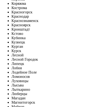
Коряжма
Кострома
Красногорск
Краснодар
Краснознаменск
Красноярск
Кронштадт
Кстово
Кубинка
Кузнецк
Курган
Курск
Лесной
Лесной Городок
Липецк
Лобня
Лодейное Поле
Ломоносов
Луховицы
Лысьва
Лыткарино
Люберцы
Магадан
Магнитогорск
Майкоп