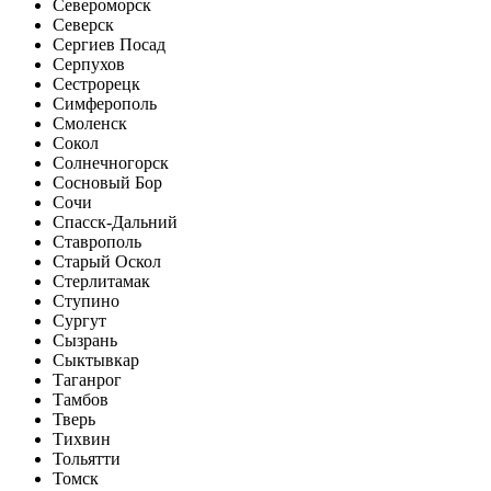
Североморск
Северск
Сергиев Посад
Серпухов
Сестрорецк
Симферополь
Смоленск
Сокол
Солнечногорск
Сосновый Бор
Сочи
Спасск-Дальний
Ставрополь
Старый Оскол
Стерлитамак
Ступино
Сургут
Сызрань
Сыктывкар
Таганрог
Тамбов
Тверь
Тихвин
Тольятти
Томск