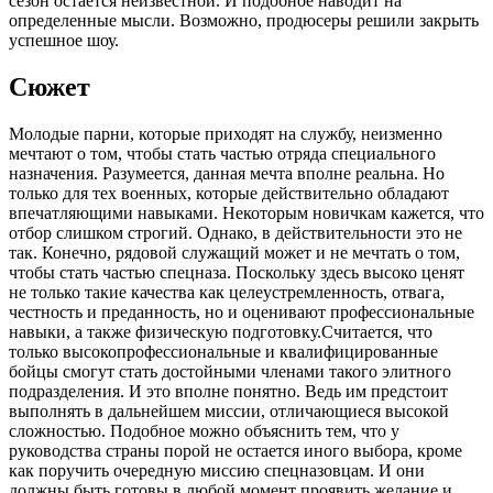
сезон остается неизвестной. И подобное наводит на
определенные мысли. Возможно, продюсеры решили закрыть
успешное шоу.
Сюжет
Молодые парни, которые приходят на службу, неизменно
мечтают о том, чтобы стать частью отряда специального
назначения. Разумеется, данная мечта вполне реальна. Но
только для тех военных, которые действительно обладают
впечатляющими навыками. Некоторым новичкам кажется, что
отбор слишком строгий. Однако, в действительности это не
так. Конечно, рядовой служащий может и не мечтать о том,
чтобы стать частью спецназа. Поскольку здесь высоко ценят
не только такие качества как целеустремленность, отвага,
честность и преданность, но и оценивают профессиональные
навыки, а также физическую подготовку.Считается, что
только высокопрофессиональные и квалифицированные
бойцы смогут стать достойными членами такого элитного
подразделения. И это вполне понятно. Ведь им предстоит
выполнять в дальнейшем миссии, отличающиеся высокой
сложностью. Подобное можно объяснить тем, что у
руководства страны порой не остается иного выбора, кроме
как поручить очередную миссию спецназовцам. И они
должны быть готовы в любой момент проявить желание и