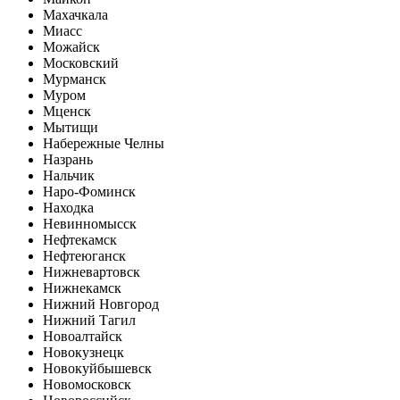
Махачкала
Миасс
Можайск
Московский
Мурманск
Муром
Мценск
Мытищи
Набережные Челны
Назрань
Нальчик
Наро-Фоминск
Находка
Невинномысск
Нефтекамск
Нефтеюганск
Нижневартовск
Нижнекамск
Нижний Новгород
Нижний Тагил
Новоалтайск
Новокузнецк
Новокуйбышевск
Новомосковск