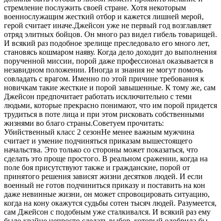
стремление послужить своей стране. Хотя некоторым
военнослужащим жесткий отбор и кажется лишней мерой,
герой считает иначе.Джейсон уже не первый год возглавляет
отряд элитных бойцов. Он много раз видел гибель товарищей.
И всякий раз подобное зрелище преследовало его много лет,
становясь кошмаром наяву. Когда дело доходит до выполнения
порученной миссии, порой даже профессионал оказывается в
незавидном положении. Иногда и знания не могут помочь
совладать с врагом. Именно по этой причине требования к
новичкам такие жесткие и порой завышенные. К тому же, сам
Джейсон предпочитает работать исключительно с теми
людьми, которые прекрасно понимают, что им порой придется
трудиться в поте лица и при этом рисковать собственными
жизнями во благо страны.
Советуем прочитать:
Убийственный класс 2 сезон
Не менее важным мужчина
считает и умение подчиняться приказам вышестоящего
начальства. Это только со стороны может показаться, что
сделать это проще простого. В реальном сражении, когда на
поле боя присутствуют также и гражданские, порой от
принятого решения зависят жизни десятков людей. И если
военный не готов подчиниться приказу и поставить на кон
даже невинные жизни, он может спровоцировать ситуацию,
когда на кону окажутся судьбы сотен тысяч людей. Разумеется,
сам Джейсон с подобным уже сталкивался. И всякий раз ему
было крайне непросто сделать выбор, который одобрила бы