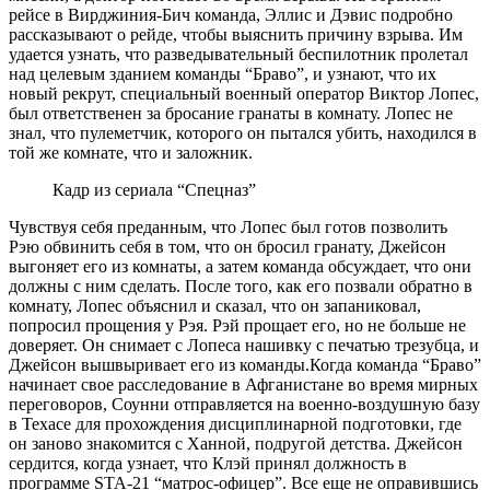
рейсе в Вирджиния-Бич команда, Эллис и Дэвис подробно
рассказывают о рейде, чтобы выяснить причину взрыва. Им
удается узнать, что разведывательный беспилотник пролетал
над целевым зданием команды “Браво”, и узнают, что их
новый рекрут, специальный военный оператор Виктор Лопес,
был ответственен за бросание гранаты в комнату. Лопес не
знал, что пулеметчик, которого он пытался убить, находился в
той же комнате, что и заложник.
Кадр из сериала “Спецназ”
Чувствуя себя преданным, что Лопес был готов позволить
Рэю обвинить себя в том, что он бросил гранату, Джейсон
выгоняет его из комнаты, а затем команда обсуждает, что они
должны с ним сделать. После того, как его позвали обратно в
комнату, Лопес объяснил и сказал, что он запаниковал,
попросил прощения у Рэя. Рэй прощает его, но не больше не
доверяет. Он снимает с Лопеса нашивку с печатью трезубца, и
Джейсон вышвыривает его из команды.Когда команда “Браво”
начинает свое расследование в Афганистане во время мирных
переговоров, Соунни отправляется на военно-воздушную базу
в Техасе для прохождения дисциплинарной подготовки, где
он заново знакомится с Ханной, подругой детства. Джейсон
сердится, когда узнает, что Клэй принял должность в
программе STA-21 “матрос-офицер”. Все еще не оправившись