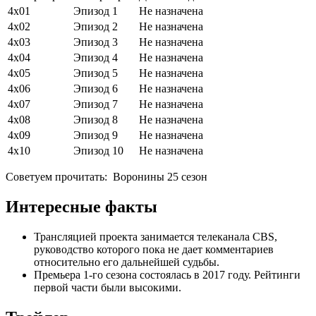
4х01
Эпизод 1
Не назначена
4х02
Эпизод 2
Не назначена
4х03
Эпизод 3
Не назначена
4х04
Эпизод 4
Не назначена
4х05
Эпизод 5
Не назначена
4х06
Эпизод 6
Не назначена
4х07
Эпизод 7
Не назначена
4х08
Эпизод 8
Не назначена
4х09
Эпизод 9
Не назначена
4х10
Эпизод 10
Не назначена
Советуем прочитать:
Воронины 25 сезон
Интересные факты
Трансляцией проекта занимается телеканала CBS,
руководство которого пока не дает комментариев
относительно его дальнейшей судьбы.
Премьера 1-го сезона состоялась в 2017 году. Рейтинги
первой части были высокими.