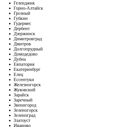
Геленджик
Горно-Алтайск
Грозный
Губкин
Гудермес
Дербент
Дзержинск
Димитровград
Дмитров
Долгопрудный
Домодедово
Дубна
Евпатория
Екатеринбург
Елец
Ессентуки
Железногорск
Жуковский
Зарайск
Заречный
Звенигород
Зеленогорск
Зеленоград
Златоуст
Иваново