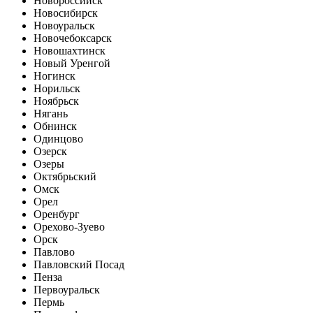
Новороссийск
Новосибирск
Новоуральск
Новочебоксарск
Новошахтинск
Новый Уренгой
Ногинск
Норильск
Ноябрьск
Нягань
Обнинск
Одинцово
Озерск
Озеры
Октябрьский
Омск
Орел
Оренбург
Орехово-Зуево
Орск
Павлово
Павловский Посад
Пенза
Первоуральск
Пермь