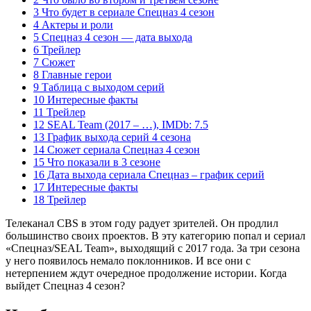
3 Что будет в сериале Спецназ 4 сезон
4 Актеры и роли
5 Спецназ 4 сезон — дата выхода
6 Трейлер
7 Сюжет
8 Главные герои
9 Таблица с выходом серий
10 Интересные факты
11 Трейлер
12 SEAL Team (2017 – …), IMDb: 7.5
13 График выхода серий 4 сезона
14 Сюжет сериала Спецназ 4 сезон
15 Что показали в 3 сезоне
16 Дата выхода сериала Спецназ – график серий
17 Интересные факты
18 Трейлер
Телеканал CBS в этом году радует зрителей. Он продлил
большинство своих проектов. В эту категорию попал и сериал
«Спецназ/SEAL Team», выходящий с 2017 года. За три сезона
у него появилось немало поклонников. И все они с
нетерпением ждут очередное продолжение истории. Когда
выйдет Спецназ 4 сезон?