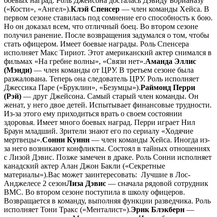
боевых наград. Роль Джейсона досталась Дэвиду Борианазу
(«Кости», «Ангел»).
Клэй Спенсер
— член команды Хейса. В
первом сезоне ставилась под сомнение его способность к бою.
Но он доказал всем, что отличный боец. Во втором сезоне
получил ранение. После возвращения задумался о том, чтобы
стать офицером. Имеет боевые награды. Роль Спенсера
исполняет Макс Тириот. Этот американский актер снимался в
фильмах «На гребне волны», «Связи нет».
Аманда Эллис
(Мэнди)
— член команды от ЦРУ. В третьем сезоне была
разжалована. Теперь она следователь ЦРУ. Роль исполняет
Джессика Паре («Бруклин», «Безумцы»).
Раймонд Перри
(Рэй)
— друг Джейсона. Самый старый член команды. Он
женат, у него двое детей. Испытывает финансовые трудности.
Из-за этого ему приходиться врать о своем состоянии
здоровья. Имеет много боевых наград. Перри играет Нил
Браун младший. Зрители знают его по сериалу «Ходячие
мертвецы».
Сонни Куинн
— член команды Хейса. Иногда из-
за него возникают конфликты. Состоял в тайных отношениях
с Лизой Дэвис. Позже замечен в драке. Роль Сонни исполняет
канадский актер Алан Джон Бакли («Секретные
материалы»).
Вас может заинтересовать:
Лучшие в Лос-
Анджелесе 2 сезон
Лиза Дэвис
— сначала рядовой сотрудник
ВМС. Во втором сезоне поступила в школу офицеров.
Возвращается в команду, выполняя функции разведчика. Роль
исполняет Тони Тракс («Менталист»).
Эрик Блэкберн
—