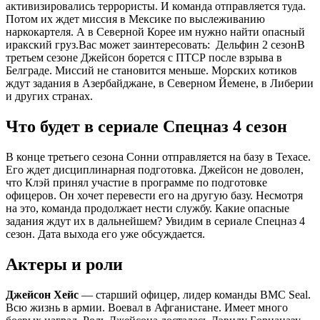
активизировались террористы. И команда отправляется туда.
Потом их ждет миссия в Мексике по выслеживанию
наркокартеля. А в Северной Корее им нужно найти опасный
иракский груз.
Вас может заинтересовать:
Дельфин 2 сезон
В
третьем сезоне Джейсон борется с ПТСР после взрыва в
Белграде. Миссий не становится меньше. Морских котиков
ждут задания в Азербайджане, в Северном Йемене, в Либерии
и других странах.
Что будет в сериале Спецназ 4 сезон
В конце третьего сезона Сонни отправляется на базу в Техасе.
Его ждет дисциплинарная подготовка. Джейсон не доволен,
что Клэй принял участие в программе по подготовке
офицеров. Он хочет перевести его на другую базу. Несмотря
на это, команда продолжает нести службу. Какие опасные
задания ждут их в дальнейшем? Увидим в сериале Спецназ 4
сезон. Дата выхода его уже обсуждается.
Актеры и роли
Джейсон Хейс
— старший офицер, лидер команды ВМС Seal.
Всю жизнь в армии. Воевал в Афганистане. Имеет много