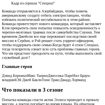
Кадр из сериала “Спецназ”
Команда отправляется в Азербайджан, чтобы помочь
американскому солдату отбить электростанцию, чтобы
избежать политической нестабильности в этом районе.
Команда приветствует нового командира, который заставляет
Клэя прекратить свои попытки повысить осведомленность о
черепно-мозговых травмах после самоубийства Соунни. Тем
временем Джейсон все еще переживает последствия своей
миссии в Сербии, и Рэй решает стать уоррент-офицером,
чтобы поддержать свою семью.Когда будет 4 сезон Спецназ,
тогда телезритель узнает всю суть проблемы главных героев.
Что им предстоит преодолеть на пути, чтобы выполнить свой
служебный долг?
Главные герои
Дэвид БореаназМакс ТьериоДжессика ПареНил Браун-
младшийЭй Джей БаклиТони ТраксДжадд Лорманд
Что показали в 3 сезоне
Попытка команды спасти актив Эллиса приводит к провалу
миссии, а доктор погибает во время взрыва. На обратном