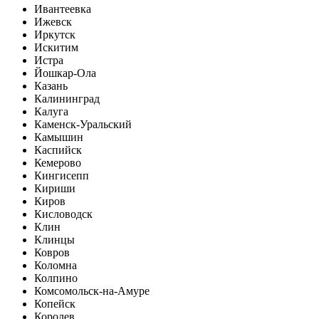
Ивантеевка
Ижевск
Иркутск
Искитим
Истра
Йошкар-Ола
Казань
Калининград
Калуга
Каменск-Уральский
Камышин
Каспийск
Кемерово
Кингисепп
Кириши
Киров
Кисловодск
Клин
Клинцы
Ковров
Коломна
Колпино
Комсомольск-на-Амуре
Копейск
Королев