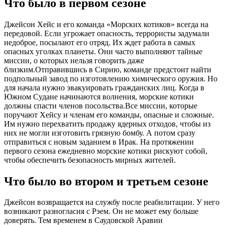
Что было в первом сезоне
Джейсон Хейс и его команда «Морских котиков» всегда на
передовой. Если угрожает опасность, террористы задумали
недоброе, посылают его отряд. Их ждет работа в самых
опасных уголках планеты. Они часто выполняют тайные
миссии, о которых нельзя говорить даже
близким.Отправившись в Сирию, команде предстоит найти
подпольный завод по изготовлению химического оружия. Но
для начала нужно эвакуировать гражданских лиц. Когда в
Южном Судане начинаются волнения, морские котики
должны спасти членов посольства.Все миссии, которые
поручают Хейсу и членам его команды, опасные и сложные.
Им нужно перехватить продажу ядерных отходов, чтобы из
них не могли изготовить грязную бомбу. А потом сразу
отправиться с новым заданием в Ирак. На протяжении
первого сезона ежедневно морские котики рискуют собой,
чтобы обеспечить безопасность мирных жителей.
Что было во втором и третьем сезоне
Джейсон возвращается на службу после реабилитации. У него
возникают разногласия с Рэем. Он не может ему больше
доверять. Тем временем в Саудовской Аравии