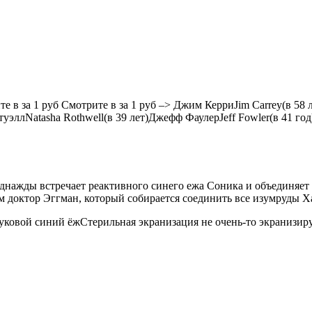
е в за 1 руб
Смотрите в за 1 руб –>
Джим Керри
Jim Carrey
(в 58 
туэлл
Natasha Rothwell
(в 39 лет)
Джефф Фаулер
Jeff Fowler
(в 41 год
ажды встречает реактивного синего ежа Соника и объединяет с 
доктор Эггман, который собирается соединить все изумруды Хао
уковой синий ёж
Стерильная экранизация не очень-то экранизир