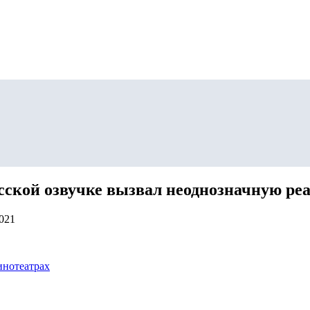
усской озвучке вызвал неоднозначную ре
2021
инотеатрах