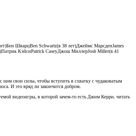
лет)
Бен Шварц
Ben Schwartz
(в 38 лет)
Джеймс Марсден
James
)
Патрик Кэйси
Patrick Casey
Джош Миллер
Josh Miller
(в 41
ним свои силы, чтобы вступить в схватку с чудаковатым
са. И это вряд ли закончится добром.
уемой видеоигры, в которой зачем-то есть Джим Керри.
читать