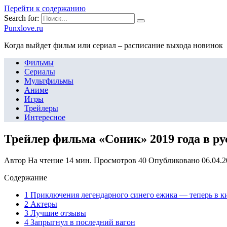
Перейти к содержанию
Search for:
Punxlove.ru
Когда выйдет фильм или сериал – расписание выхода новинок
Фильмы
Сериалы
Мультфильмы
Аниме
Игры
Трейлеры
Интересное
Трейлер фильма «Соник» 2019 года в р
Автор
На чтение
14 мин.
Просмотров
40
Опубликовано
06.04.
Содержание
1 Приключения легендарного синего ежика — теперь в к
2 Актеры
3 Лучшие отзывы
4 Запрыгнул в последний вагон