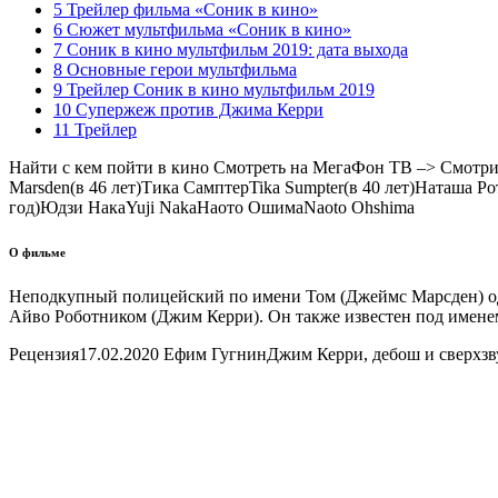
5 Трейлер фильма «Соник в кино»
6 Сюжет мультфильма «Соник в кино»
7 Соник в кино мультфильм 2019: дата выхода
8 Основные герои мультфильма
9 Трейлер Соник в кино мультфильм 2019
10 Супержеж против Джима Керри
11 Трейлер
Найти с кем пойти в кино Смотреть на МегаФон ТВ –>
Смотрит
Marsden
(в 46 лет)
Тика Самптер
Tika Sumpter
(в 40 лет)
Наташа Ро
год)
Юдзи Нака
Yuji Naka
Наото Ошима
Naoto Ohshima
О фильме
Неподкупный полицейский по имени Том (Джеймс Марсден) одн
Айво Роботником (Джим Керри). Он также известен под именем 
Рецензия
17.02.2020 Ефим Гугнин
Джим Керри, дебош и сверхзв