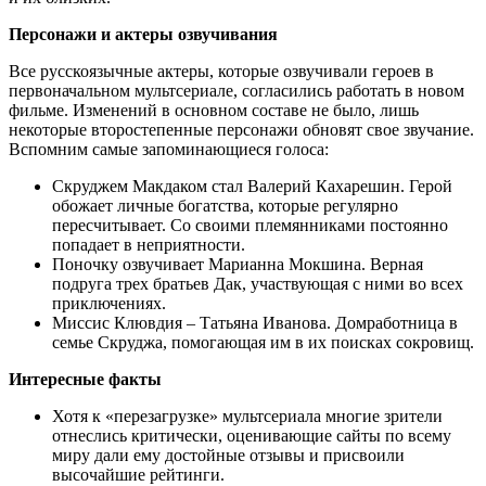
Персонажи и актеры озвучивания
Все русскоязычные актеры, которые озвучивали героев в
первоначальном мультсериале, согласились работать в новом
фильме. Изменений в основном составе не было, лишь
некоторые второстепенные персонажи обновят свое звучание.
Вспомним самые запоминающиеся голоса:
Скруджем Макдаком стал Валерий Кахарешин. Герой
обожает личные богатства, которые регулярно
пересчитывает. Со своими племянниками постоянно
попадает в неприятности.
Поночку озвучивает Марианна Мокшина. Верная
подруга трех братьев Дак, участвующая с ними во всех
приключениях.
Миссис Клювдия – Татьяна Иванова. Домработница в
семье Скруджа, помогающая им в их поисках сокровищ.
Интересные факты
Хотя к «перезагрузке» мультсериала многие зрители
отнеслись критически, оценивающие сайты по всему
миру дали ему достойные отзывы и присвоили
высочайшие рейтинги.