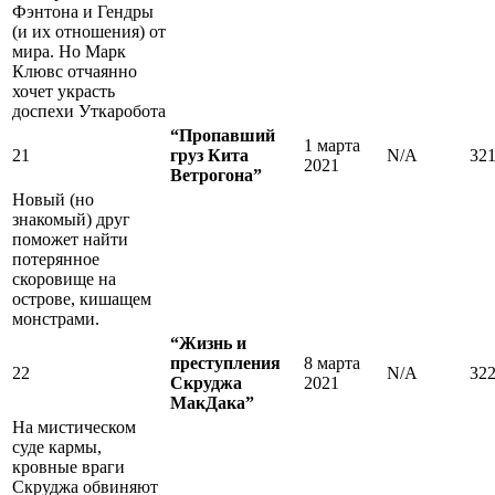
Фэнтона и Гендры
(и их отношения) от
мира. Но Марк
Клювс отчаянно
хочет украсть
доспехи Уткаробота
“Пропавший
1 марта
21
груз Кита
N/A
32
2021
Ветрогона”
Новый (но
знакомый) друг
поможет найти
потерянное
скоровище на
острове, кишащем
монстрами.
“Жизнь и
преступления
8 марта
22
N/A
32
Скруджа
2021
МакДака”
На мистическом
суде кармы,
кровные враги
Скруджа обвиняют