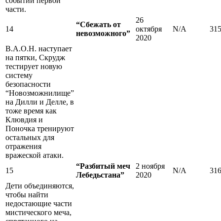
событий первой
части.
26
“Сбежать от
14
октября
N/A
31
невозможного”
2020
В.А.О.Н. наступает
на пятки, Скрудж
тестирует новую
систему
безопасности
“Новозможнилище”
на Дилли и Делле, в
тоже время как
Клювдия и
Поночка тренируют
остальных для
отражения
вражеской атаки.
“Разбитый меч
2 ноября
15
N/A
31
Лебедьстана”
2020
Дети объединяются,
чтобы найти
недостающие части
мистического меча,