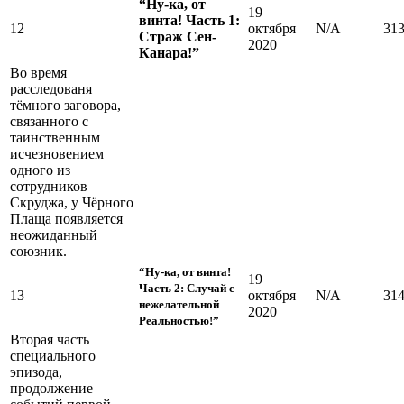
“Ну-ка, от
19
винта! Часть 1:
12
октября
N/A
31
Страж Сен-
2020
Канара!”
Во время
расследованя
тёмного заговора,
связанного с
таинственным
исчезновением
одного из
сотрудников
Скруджа, у Чёрного
Плаща появляется
неожиданный
союзник.
“Ну-ка, от винта!
19
Часть 2: Случай с
13
октября
N/A
31
нежелательной
2020
Реальностью!”
Вторая часть
специального
эпизода,
продолжение