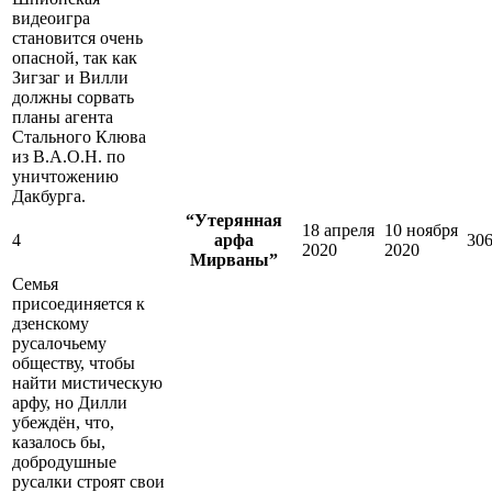
видеоигра
становится очень
опасной, так как
Зигзаг и Вилли
должны сорвать
планы агента
Стального Клюва
из В.А.О.Н. по
уничтожению
Дакбурга.
“Утерянная
18 апреля
10 ноября
4
арфа
30
2020
2020
Мирваны”
Семья
присоединяется к
дзенскому
русалочьему
обществу, чтобы
найти мистическую
арфу, но Дилли
убеждён, что,
казалось бы,
добродушные
русалки строят свои