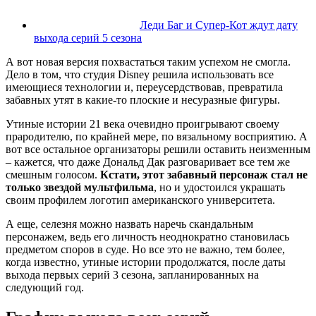
Леди Баг и Супер-Кот ждут дату
выхода серий 5 сезона
А вот новая версия похвастаться таким успехом не смогла.
Дело в том, что студия Disney решила использовать все
имеющиеся технологии и, переусердствовав, превратила
забавных утят в какие-то плоские и несуразные фигуры.
Утиные истории 21 века очевидно проигрывают своему
прародителю, по крайней мере, по вязальному восприятию. А
вот все остальное организаторы решили оставить неизменным
– кажется, что даже Дональд Дак разговаривает все тем же
смешным голосом.
Кстати, этот забавный персонаж стал не
только звездой мультфильма
, но и удостоился украшать
своим профилем логотип американского университета.
А еще, селезня можно назвать наречь скандальным
персонажем, ведь его личность неоднократно становилась
предметом споров в суде. Но все это не важно, тем более,
когда известно, утиные истории продолжатся, после даты
выхода первых серий 3 сезона, запланированных на
следующий год.