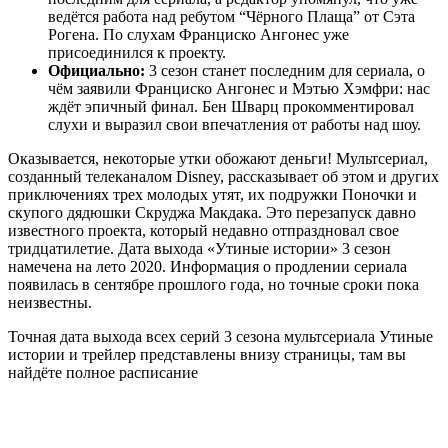
ведётся работа над ребутом “Чёрного Плаща” от Сэта
Рогена. По слухам Франциско Ангонес уже
присоединился к проекту.
Официально:
3 сезон станет последним для сериала, о
чём заявили Франциско Ангонес и Мэтью Хэмфри: нас
ждёт эпичный финал. Бен Шварц прокомментировал
слухи и выразил свои впечатления от работы над шоу.
Оказывается, некоторые утки обожают деньги! Мультсериал,
созданный телеканалом Disney, рассказывает об этом и других
приключениях трех молодых утят, их подружки Поночки и
скупого дядюшки Скруджа Макдака. Это перезапуск давно
известного проекта, который недавно отпраздновал свое
тридцатилетие. Дата выхода «Утиные истории» 3 сезон
намечена на лето 2020. Информация о продлении сериала
появилась в сентябре прошлого года, но точные сроки пока
неизвестны.
Точная дата выхода всех серий 3 сезона мультсериала Утиные
истории и трейлер представлены внизу страницы, там вы
найдёте полное расписание