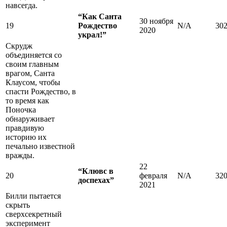
навсегда.
“Как Санта
30 ноября
19
Рождество
N/A
30
2020
украл!”
Скрудж
объединяется со
своим главным
врагом, Санта
Клаусом, чтобы
спасти Рождество, в
то время как
Поночка
обнаруживает
правдивую
историю их
печально известной
вражды.
22
“Клювс в
20
февраля
N/A
32
доспехах”
2021
Билли пытается
скрыть
сверхсекретный
эксперимент