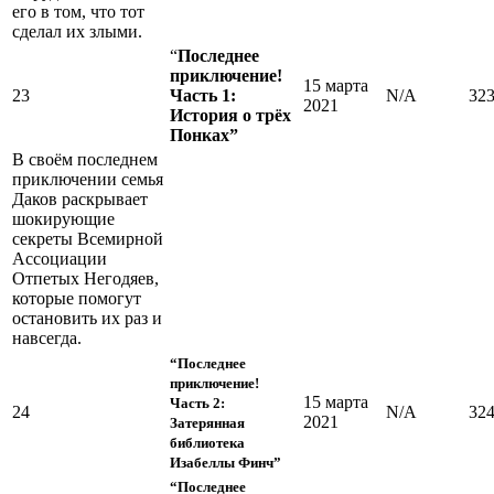
его в том, что тот
сделал их злыми.
“
Последнее
приключение!
15 марта
23
Часть 1:
N/A
32
2021
История о трёх
Понках”
В своём последнем
приключении семья
Даков раскрывает
шокирующие
секреты Всемирной
Ассоциации
Отпетых Негодяев,
которые помогут
остановить их раз и
навсегда.
“Последнее
приключение!
15 марта
Часть 2:
24
N/A
32
2021
Затерянная
библиотека
Изабеллы Финч”
“Последнее