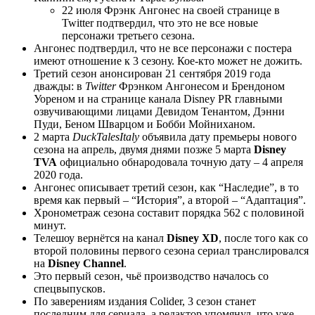
22 июля Фрэнк Ангонес на своей странице в
Twitter подтвердил, что это не все новые
персонажи третьего сезона.
Ангонес подтвердил, что не все персонажи с постера
имеют отношение к 3 сезону. Кое-кто может не дожить.
Третий сезон анонсирован 21 сентября 2019 года
дважды: в
Twitter
Фрэнком Ангонесом и Брендоном
Уореном и на странице канала Disney PR главными
озвучивающими лицами Девидом Тенантом, Дэнни
Пуди, Беном Шварцом и Бобби Мойниханом.
2 марта
DuckTalesItaly
объявила дату премьеры нового
сезона на апрель, двумя днями позже 5 марта
Disney
TVA
официально обнародовала точную дату – 4 апреля
2020 года.
Ангонес описывает третий сезон, как “Наследие”, в то
время как первый – “История”, а второй – “Адаптация”.
Хронометраж сезона составит порядка 562 с половиной
минут.
Телешоу вернётся на канал
Disney XD
, после того как со
второй половины первого сезона сериал транслировался
на
Disney Channel
.
Это первый сезон, чьё производство началось со
спецвыпусков.
По заверениям издания Colider, 3 сезон станет
последним для сериала, а редактор упомянул, что уже