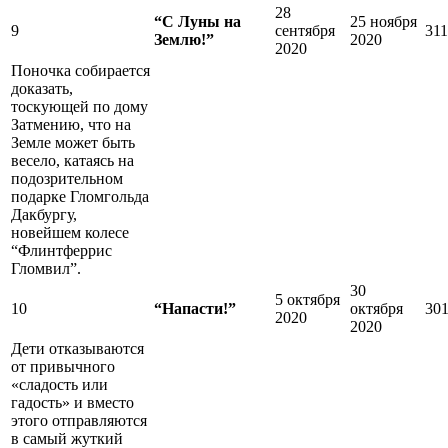
28
“С Луны на
25 ноября
9
сентября
311
Землю!”
2020
2020
Поночка собирается
доказать,
тоскующей по дому
Затмению, что на
Земле может быть
весело, катаясь на
подозрительном
подарке Гломгольда
Дакбургу,
новейшем колесе
“Флинтферрис
Гломвил”.
30
5 октября
10
“Напасти!”
октября
30
2020
2020
Дети отказываются
от привычного
«сладость или
гадость» и вместо
этого отправляются
в самый жуткий