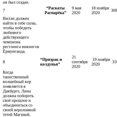
он был создан.
“Раскаты
9 мая
18 ноября
7
30
Рагнарёка”
2020
2020
Вилли должен
найти в себе силы,
чтобы победить
любимого
действующего
чемпиона
рестлинга викингов
Ёрмунганда.
21
“Призрак и
19 ноября
8
сентября
31
колдунья”
2020
2020
Когда
таинственный
волшебный вор
появляется в
Дакбурге, Лина
должна побороть
своё прошлое и
объединиться со
своей вероломной
тетей Магикой.