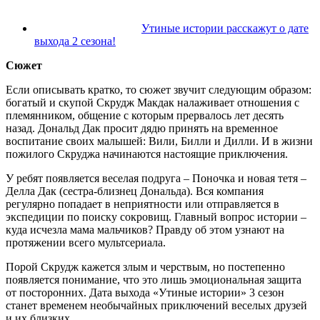
Утиные истории расскажут о дате
выхода 2 сезона!
Сюжет
Если описывать кратко, то сюжет звучит следующим образом:
богатый и скупой Скрудж Макдак налаживает отношения с
племянником, общение с которым прервалось лет десять
назад. Дональд Дак просит дядю принять на временное
воспитание своих малышей: Вили, Билли и Дилли. И в жизни
пожилого Скруджа начинаются настоящие приключения.
У ребят появляется веселая подруга – Поночка и новая тетя –
Делла Дак (сестра-близнец Дональда). Вся компания
регулярно попадает в неприятности или отправляется в
экспедиции по поиску сокровищ. Главный вопрос истории –
куда исчезла мама мальчиков? Правду об этом узнают на
протяжении всего мультсериала.
Порой Скрудж кажется злым и черствым, но постепенно
появляется понимание, что это лишь эмоциональная защита
от посторонних. Дата выхода «Утиные истории» 3 сезон
станет временем необычайных приключений веселых друзей
и их близких.