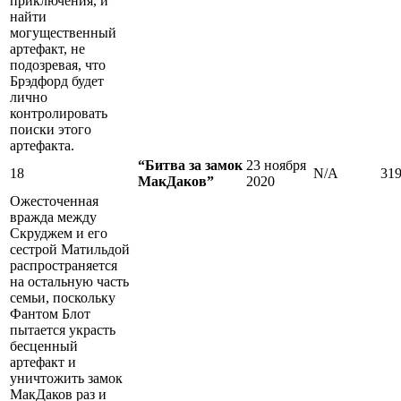
приключения, и
найти
могущественный
артефакт, не
подозревая, что
Брэдфорд будет
лично
контролировать
поиски этого
артефакта.
“Битва за замок
23 ноября
18
N/A
31
МакДаков”
2020
Ожесточенная
вражда между
Скруджем и его
сестрой Матильдой
распространяется
на остальную часть
семьи, поскольку
Фантом Блот
пытается украсть
бесценный
артефакт и
уничтожить замок
МакДаков раз и