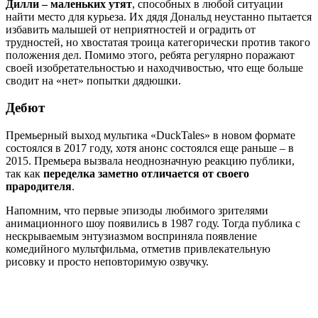
Дилли – маленьких утят
, способных в любой ситуации
найти место для курьеза. Их дядя Дональд неустанно пытается
избавить малышей от неприятностей и оградить от
трудностей, но хвостатая троица категорически против такого
положения дел. Помимо этого, ребята регулярно поражают
своей изобретательностью и находчивостью, что еще больше
сводит на «нет» попытки дядюшки.
Дебют
Премьерный выход мультика «DuckTales» в новом формате
состоялся в 2017 году, хотя анонс состоялся еще раньше – в
2015. Премьера вызвала неоднозначную реакцию публики,
так как
переделка заметно отличается от своего
прародителя
.
Напомним, что первые эпизоды любимого зрителями
анимационного шоу появились в 1987 году. Тогда публика с
нескрываемым энтузиазмом восприняла появление
комедийного мультфильма, отметив привлекательную
рисовку и просто неповторимую озвучку.