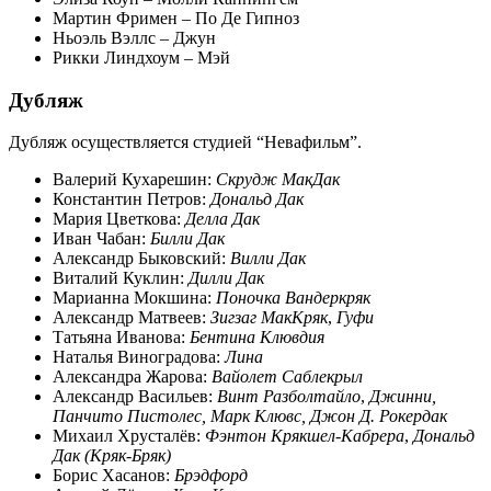
Мартин Фримен – По Де Гипноз
Ньоэль Вэллс – Джун
Рикки Линдхоум – Мэй
Дубляж
Дубляж осуществляется студией “Невафильм”.
Валерий Кухарешин:
Скрудж МакДак
Константин Петров:
Дональд Дак
Мария Цветкова:
Делла Дак
Иван Чабан:
Билли Дак
Александр Быковский:
Вилли Дак
Виталий Куклин:
Дилли Дак
Марианна Мокшина:
Поночка Вандеркряк
Александр Матвеев:
Зигзаг МакКряк
,
Гуфи
Татьяна Иванова:
Бентина Клювдия
Наталья Виноградова:
Лина
Александра Жарова:
Вайолет Саблекрыл
Александр Васильев:
Винт Разболтайло
,
Джинни,
Панчито Пистолес, Марк Клювс, Джон Д. Рокердак
Михаил Хрусталёв:
Фэнтон Крякшел-Кабрера
,
Дональд
Дак (Кряк-Бряк)
Борис Хасанов:
Брэдфорд