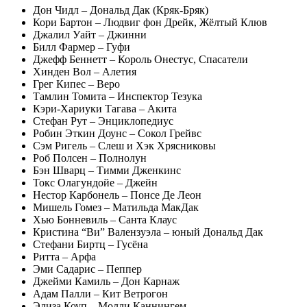
Дон Чидл – Дональд Дак (Кряк-Бряк)
Кори Бартон – Людвиг фон Дрейк, Жёлтый Клюв
Джалил Уайт – Джинни
Билл Фармер – Гуфи
Джефф Беннетт – Король Онестус, Спасатели
Хинден Вол – Алетия
Грег Кипес – Веро
Тамлин Томита – Инспектор Тезука
Кэри-Хариуки Тагава – Акита
Стефан Рут – Энциклопедиус
Робин Эткин Доунс – Сокол Грейвс
Сэм Ригель – Слеш и Хэк Хрясниковы
Роб Полсен – Полнолун
Бэн Шварц – Тимми Дженкинс
Токс Олагундойе – Джейн
Нестор Карбонель – Понсе Де Леон
Мишель Гомез – Матильда МакДак
Хью Бонневиль – Санта Клаус
Кристина “Ви” Валензуэла – юный Дональд Дак
Стефани Биртц – Гусёна
Ритта – Арфа
Эми Садарис – Пеппер
Джейми Камиль – Дон Карнаж
Адам Палли – Кит Ветрогон
Элиза Коуп – Молли Каннингем