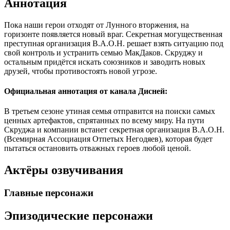
Аннотация
Пока наши герои отходят от Лунного вторжения, на
горизонте появляется новый враг. Секретная могущественная
преступная организация В.А.О.Н. решает взять ситуацию под
свой контроль и устранить семью МакДаков. Скруджу и
остальным придётся искать союзников и заводить новых
друзей, чтобы противостоять новой угрозе.
Официальная аннотация от канала Дисней:
В третьем сезоне утиная семья отправится на поиски самых
ценных артефактов, спрятанных по всему миру. На пути
Скруджа и компании встанет секретная организация В.А.О.Н.
(Всемирная Ассоциация Отпетых Негодяев), которая будет
пытаться остановить отважных героев любой ценой.
Актёры озвучивания
Главные персонажи
Эпизодические персонажи