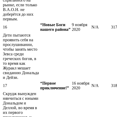
спрятанного на
рынке, если только
В.А.О.Н. не
доберётся до них
первым.
“Новые Боги
9 ноября
16
N/A
31
нашего района”
2020
Дети пытаются
проявить себя на
прослушивании,
чтобы занять место
Зевса среди
греческих богов, в
то время как
Журакл мешает
свиданию Дональда
и Дейзи.
“Первое
16 ноября
17
N/A
31
приключение!”
2020
Скрудж вынужден
нянчиться с юными
Дональдом и
Деллой, во время в
их первого