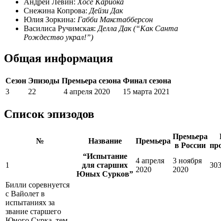
Андрей Лёвин:
Хосе Кариока
Снежина Копрова:
Дейзи Дак
Юлия Зоркина:
Габби Макстабберсон
Василиса Ручимская:
Делла Дак (“Как Санта
Рождество украл!”)
Общая информация
Сезон
Эпизоды
Премьера сезона
Финал сезона
3
22
4 апреля 2020
15 марта 2021
Список эпизодов
Премьера
№
Название
Премьера
в России
пр
“Испытание
4 апреля
3 ноября
1
для старших
30
2020
2020
Юных Сурков”
Билли соревнуется
с Вайолет в
испытаниях за
звание старшего
Юного Сурка, тем