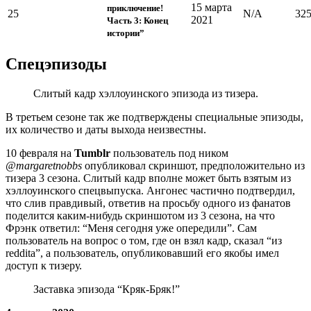
15 марта
приключение!
25
N/A
32
2021
Часть 3: Конец
истории”
Спецэпизоды
Слитый кадр хэллоуинского эпизода из тизера.
В третьем сезоне так же подтверждены специальные эпизоды,
их количество и даты выхода неизвестны.
10 февраля на
Tumblr
пользователь под ником
@margaretnobbs
опубликовал скриншот, предположительно из
тизера 3 сезона. Слитый кадр вполне может быть взятым из
хэллоуинского спецвыпуска. Ангонес частично подтвердил,
что слив правдивый, ответив на просьбу одного из фанатов
поделится каким-нибудь скриншотом из 3 сезона, на что
Фрэнк ответил: “Меня сегодня уже опередили”. Сам
пользователь на вопрос о том, где он взял кадр, сказал “из
reddita”, а пользователь, опубликовавший его якобы имел
доступ к тизеру.
Заставка эпизода “Кряк-Бряк!”