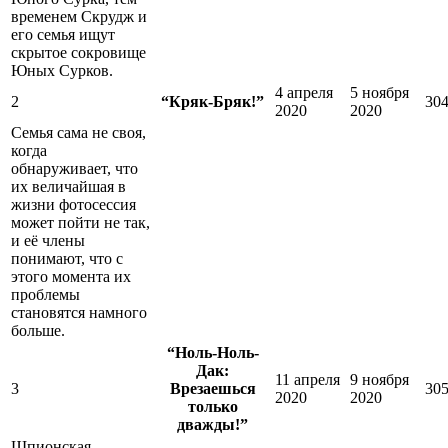
временем Скрудж и
его семья ищут
скрытое сокровище
Юных Сурков.
4 апреля
5 ноября
2
“Кряк-Бряк!”
30
2020
2020
Семья сама не своя,
когда
обнаруживает, что
их величайшая в
жизни фотосессия
может пойти не так,
и её члены
понимают, что с
этого момента их
проблемы
становятся намного
больше.
“Ноль-Ноль-
Дак:
11 апреля
9 ноября
3
Врезаешься
30
2020
2020
только
дважды!”
Шпионская