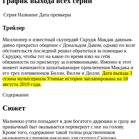
График выхода всех серий
Серия
Название
Дата премьеры
Трейлер
Миллионер и известный скупердяй Скрудж Макдак давным-
давно прекратил общение с Дональдом Даком, однако по воле
обстоятельств последний решил обратиться за помощью к
Скруджу, чтобы тот на какое-то время взял на себя
обязанности по присмотру за племянниками. Именно в этот
момент начинаются захватывающие приключения Макдака и
его трех племянников Билли, Вилли и Дилли.
Дата выхода 3
сезона мультсериала Утиные истории запланирована на 18
августа 2019 года.
Содержание
Сюжет
Мальчики-утята попадают в дом богатого дядюшки и сразу же
привычный быт оказывается перевернут с ног на голову.
Кроме того, содержание такой толпы родственников
оказывается слишком накладно для скупого Скруджа.