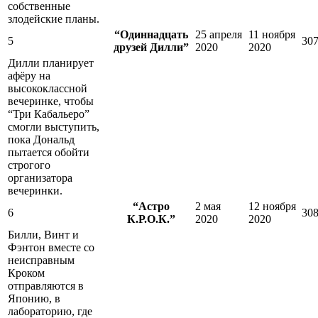
собственные
злодейские планы.
“Одиннадцать
25 апреля
11 ноября
5
30
друзей Дилли”
2020
2020
Дилли планирует
афёру на
высококлассной
вечеринке, чтобы
“Три Кабальеро”
смогли выступить,
пока Дональд
пытается обойти
строгого
организатора
вечеринки.
“Астро
2 мая
12 ноября
6
30
К.Р.О.К.”
2020
2020
Билли, Винт и
Фэнтон вместе со
неисправным
Кроком
отправляются в
Японию, в
лабораторию, где