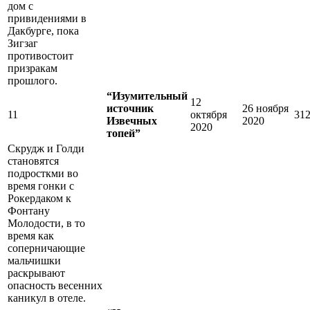
дом с
привидениями в
Дакбурге, пока
Зигзаг
противостоит
призракам
прошлого.
“Изумительный
12
источник
26 ноября
11
октября
31
Извечных
2020
2020
топей”
Скрудж и Голди
становятся
подросткми во
время гонки с
Рокердаком к
Фонтану
Молодости, в то
время как
соперничающие
мальчишки
раскрывают
опасность весенних
каникул в отеле.