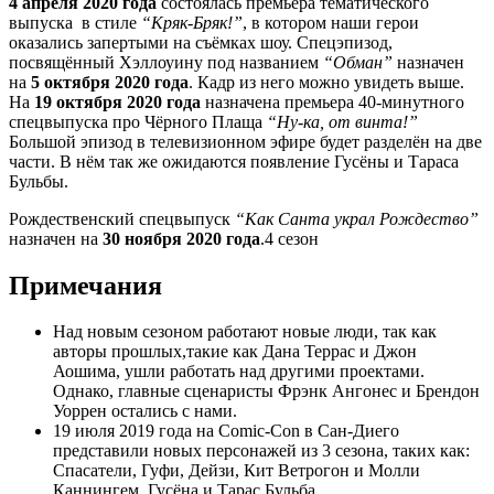
4 апреля 2020 года
состоялась премьера тематического
выпуска в стиле
“Кряк-Бряк!”
, в котором наши герои
оказались запертыми на съёмках шоу. Спецэпизод,
посвящённый Хэллоуину под названием
“Обман”
назначен
на
5 октября 2020 года
. Кадр из него можно увидеть выше.
На
19 октября 2020 года
назначена премьера 40-минутного
спецвыпуска про Чёрного Плаща
“Ну-ка, от винта!”
Большой эпизод в телевизионном эфире будет разделён на две
части. В нём так же ожидаются появление Гусёны и Тараса
Бульбы.
Рождественский спецвыпуск
“Как Санта украл Рождество”
назначен на
30 ноября 2020 года
.4 сезон
Примечания
Над новым сезоном работают новые люди, так как
авторы прошлых,такие как Дана Террас и Джон
Аошима, ушли работать над другими проектами.
Однако, главные сценаристы Фрэнк Ангонес и Брендон
Уоррен остались с нами.
19 июля 2019 года на Comic-Con в Сан-Диего
представили новых персонажей из 3 сезона, таких как:
Спасатели, Гуфи, Дейзи, Кит Ветрогон и Молли
Каннингем, Гусёна и Тарас Бульба.