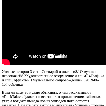
Утиные истории 3 сезон
Сценарий и диалоги
8.1
Озвучивание
персонажей
8.2
Художественное оформление и грим
7.4
Графика
и спец эффекты
7.1
Музыкальное сопровождение
7.3
2019-06-
15
7.6
Оценка
Вряд ли кому-то нужно объяснять, о чем рассказывают
«DuckTales», буквально все знают о приключениях забавных
утят, а вот дата выхода новых эпизодов пока остается
загадкой. Назвать дату выхода мультсериал «Утиные истории»