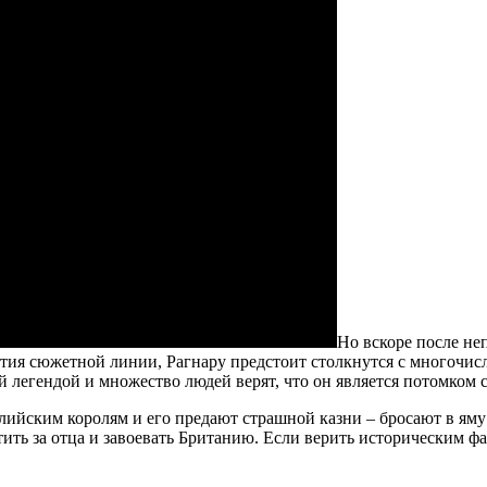
Но вскоре после не
звития сюжетной линии, Рагнару предстоит столкнутся с много
й легендой и множество людей верят, что он является потомком 
глийским королям и его предают страшной казни – бросают в яму
ть за отца и завоевать Британию. Если верить историческим фак