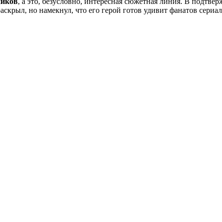
ников
, а это, безусловно, интересная сюжетная линия. В подтве
раскрыл, но намекнул, что его герой готов удивит фанатов сериа