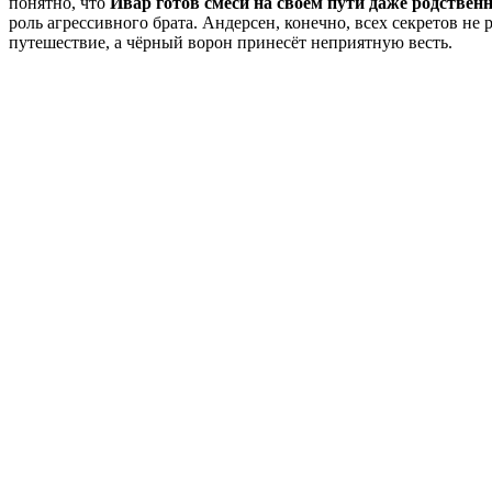
понятно, что
Ивар готов смеси на своём пути даже родствен
роль агрессивного брата. Андерсен, конечно, всех секретов не 
путешествие, а чёрный ворон принесёт неприятную весть.