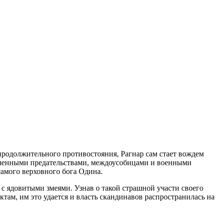
продолжительного противостояния, Рагнар сам стает вождем
численными предательствами, междоусобицами и военными
самого верховного бога Одина.
 с ядовитыми змеями. Узнав о такой страшной участи своего
там, им это удается и власть скандинавов распространилась на