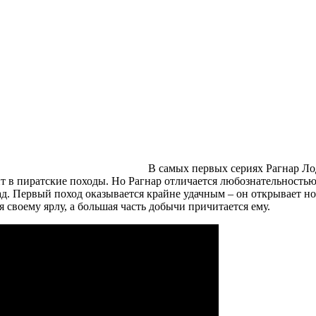
В самых первых сериях Рагнар Ло
ит в пиратские походы. Но Рагнар отличается любознательность
пад. Первый поход оказывается крайне удачным – он открывает 
я своему ярлу, а большая часть добычи причитается ему.