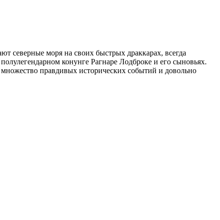
ют северные моря на своих быстрых драккарах, всегда
 полулегендарном конунге Рагнаре Лодброке и его сыновьях.
бе множество правдивых исторических событий и довольно