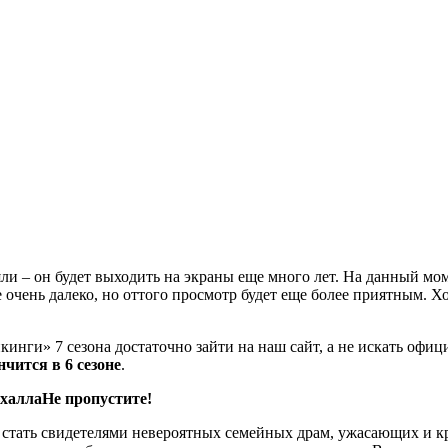
и – он будет выходить на экраны еще много лет. На данный мом
 очень далеко, но оттого просмотр будет еще более приятным. Ход
Викинги» 7 сезона достаточно зайти на наш сайт, а не искать оф
чится в 6 сезоне
.
ьхалла
Не пропустите!
м стать свидетелями невероятных семейных драм, ужасающих и 