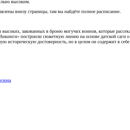
бильно высоким.
тавлены внизу страницы, там вы найдёте полное расписание.
 высоких, закованных в броню могучих воинов, которые рассека
 «Викинги» построили сюжетную линию на основе датской саги о
лную историческую достоверность, но в целом он содержит в се
сезона