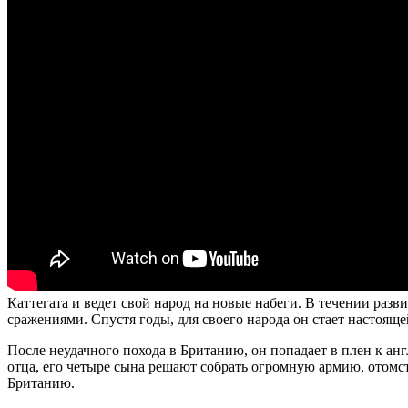
Каттегата и ведет свой народ на новые набеги. В течении ра
сражениями. Спустя годы, для своего народа он стает настояще
После неудачного похода в Британию, он попадает в плен к ан
отца, его четыре сына решают собрать огромную армию, отомсти
Британию.