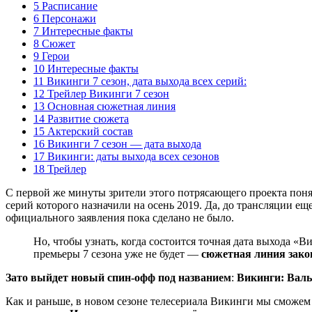
5 Расписание
6 Персонажи
7 Интересные факты
8 Сюжет
9 Герои
10 Интересные факты
11 Викинги 7 сезон, дата выхода всех серий:
12 Трейлер Викинги 7 сезон
13 Основная сюжетная линия
14 Развитие сюжета
15 Актерский состав
16 Викинги 7 сезон — дата выхода
17 Викинги: даты выхода всех сезонов
18 Трейлер
С первой же минуты зрители этого потрясающего проекта понял
серий которого назначили на осень 2019. Да, до трансляции еще
официального заявления пока сделано не было.
Но, чтобы узнать, когда состоится точная дата выхода «
премьеры 7 сезона уже не будет —
сюжетная линия закон
Зато выйдет новый спин-офф под названием
:
Викинги: Вал
Как и раньше, в новом сезоне телесериала Викинги мы сможе