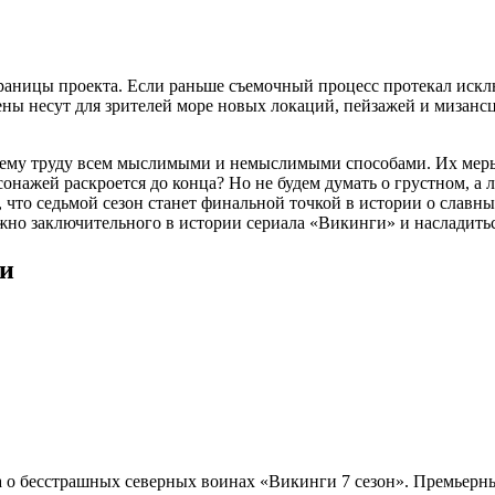
аницы проекта. Если раньше съемочный процесс протекал исключ
ны несут для зрителей море новых локаций, пейзажей и мизансц
воему труду всем мыслимыми и немыслимыми способами. Их меры, 
сонажей раскроется до конца? Но не будем думать о грустном, а
о, что седьмой сезон станет финальной точкой в истории о славн
можно заключительного в истории сериала «Викинги» и наслади
ии
а о бесстрашных северных воинах «Викинги 7 сезон». Премьерный