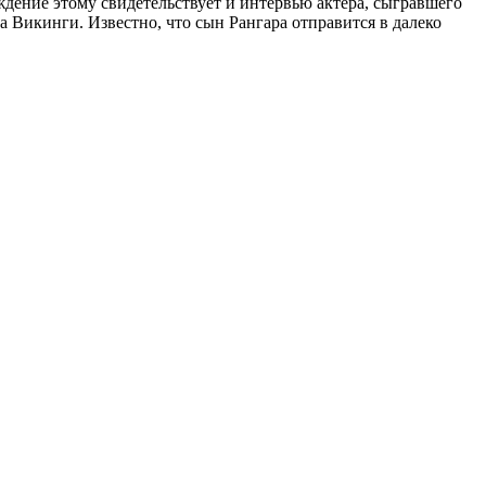
рждение этому свидетельствует и интервью актёра, сыгравшего
ла Викинги. Известно, что сын Рангара отправится в далеко