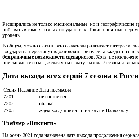
Расширились не только эмоциональные, но и географические гр
побывать в самых разных государствах. Такие приятные переме
уровень.
В общем, можно сказать, что создатели разжигает интерес к с
государства перестанут вдохновлять зрителей, а каждый из пер
безграничные возможности сценаристов
. Хотя, не исключен
поисковые системы, желая узнать дату выхода 7 сезона и воз
Дата выхода всех серий 7 сезона в Росс
Серия
Название
Дата премьеры
7×01
—
не состоится
7×02
—
облом!
7×03
—
ждем когда викинги попадут в Вальхаллу
Трейлер «Викинги»
На осень 2021 года назначена дата выхода продолжения сериал