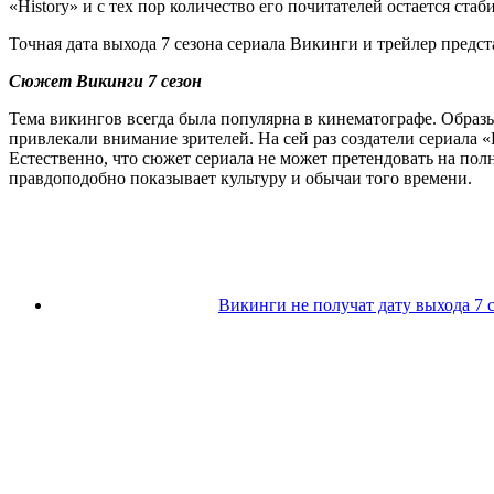
«History» и с тех пор количество его почитателей остается ста
Точная дата выхода 7 сезона сериала Викинги и трейлер предс
Сюжет Викинги 7 сезон
Тема викингов всегда была популярна в кинематографе. Образы
привлекали внимание зрителей. На сей раз создатели сериала
Естественно, что сюжет сериала не может претендовать на по
правдоподобно показывает культуру и обычаи того времени.
Викинги не получат дату выхода 7 