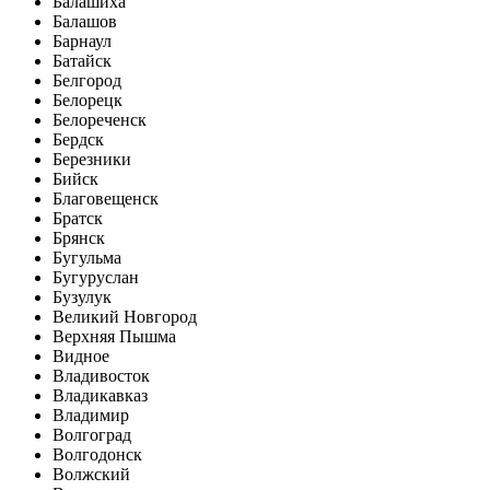
Балашиха
Балашов
Барнаул
Батайск
Белгород
Белорецк
Белореченск
Бердск
Березники
Бийск
Благовещенск
Братск
Брянск
Бугульма
Бугуруслан
Бузулук
Великий Новгород
Верхняя Пышма
Видное
Владивосток
Владикавказ
Владимир
Волгоград
Волгодонск
Волжский