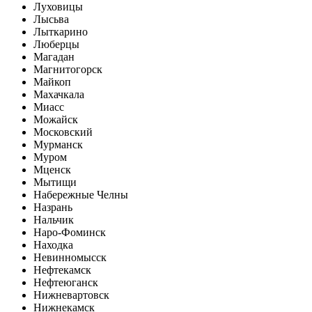
Луховицы
Лысьва
Лыткарино
Люберцы
Магадан
Магнитогорск
Майкоп
Махачкала
Миасс
Можайск
Московский
Мурманск
Муром
Мценск
Мытищи
Набережные Челны
Назрань
Нальчик
Наро-Фоминск
Находка
Невинномысск
Нефтекамск
Нефтеюганск
Нижневартовск
Нижнекамск