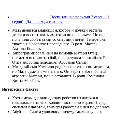
Воспитанные волками 2 сезон (11
серия) - Дата выхода и анонс
Мать является андроидом, который должен растить
детей и воспитывать их, согласно программе. Но она
получила сбой в связи со смертями детей. Теперь она
тщательно оберегает последнего. В роли Матери
Аманда Коллин.
Запрограммированный на помощь Матери Отец
пытается исправить сбой, но в результате погибает. Роль
Отца-андроида исполняет Абубакар Салим.
Младший сын Кэмпион родился практически мертвым,
но Мать сумела оживить его. Он верит в Бога, боится
агрессии Матери, но не оставляет. В роли Кэмпиона
Винта МакГрат.
Интересные факты
Костюмеры сделали одежду роботов из латекса и
накладок, из-за чего Коллин постоянно мерзла. Перед
сценами с наготой, гримеры работали с ней по два часа.
Абубакар Салим удивлялся, почему так мало у него