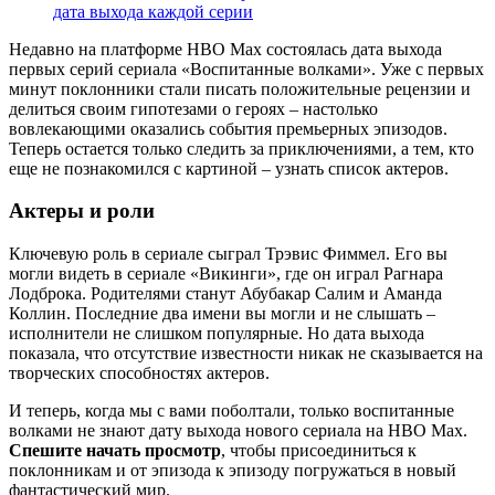
дата выхода каждой серии
Недавно на платформе HBO Max состоялась дата выхода
первых серий сериала «Воспитанные волками». Уже с первых
минут поклонники стали писать положительные рецензии и
делиться своим гипотезами о героях – настолько
вовлекающими оказались события премьерных эпизодов.
Теперь остается только следить за приключениями, а тем, кто
еще не познакомился с картиной – узнать список актеров.
Актеры и роли
Ключевую роль в сериале сыграл Трэвис Фиммел. Его вы
могли видеть в сериале «Викинги», где он играл Рагнара
Лодброка. Родителями станут Абубакар Салим и Аманда
Коллин. Последние два имени вы могли и не слышать –
исполнители не слишком популярные. Но дата выхода
показала, что отсутствие известности никак не сказывается на
творческих способностях актеров.
И теперь, когда мы с вами поболтали, только воспитанные
волками не знают дату выхода нового сериала на HBO Max.
Спешите начать просмотр
, чтобы присоединиться к
поклонникам и от эпизода к эпизоду погружаться в новый
фантастический мир.