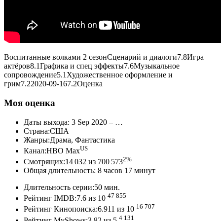
Воспитанные волками 2 сезон
Сценарий и диалоги
7.8
Игра
актёров
8.1
Графика и спец эффекты
7.6
Музыкальное
сопровождение
5.1
Художественное оформление и
грим
7.2
2020-09-16
7.2
Оценка
Моя оценка
Даты выхода: 3 Sep 2020 – …
Страна:США
Жанры:Драма, Фантастика
US
Канал:HBO Max
2%
Смотрящих:14 032 из 700 573
Общая длительность: 8 часов 17 минут
Длительность серии:50 мин.
47 855
Рейтинг IMDB:7.6 из 10
16 707
Рейтинг Кинопоиска:6.911 из 10
4 131
Рейтинг MyShows:3.82 из 5