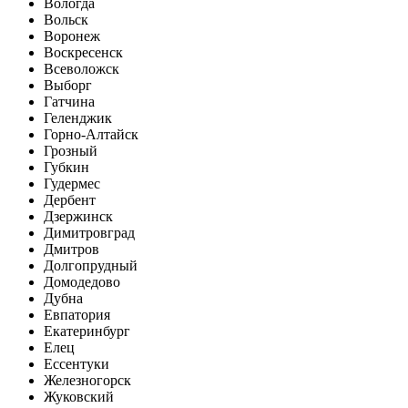
Вологда
Вольск
Воронеж
Воскресенск
Всеволожск
Выборг
Гатчина
Геленджик
Горно-Алтайск
Грозный
Губкин
Гудермес
Дербент
Дзержинск
Димитровград
Дмитров
Долгопрудный
Домодедово
Дубна
Евпатория
Екатеринбург
Елец
Ессентуки
Железногорск
Жуковский