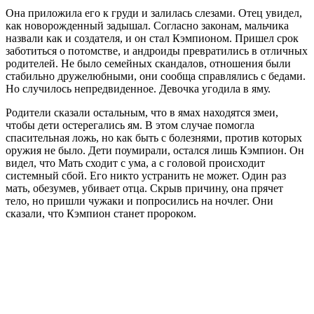
Она приложила его к груди и залилась слезами. Отец увидел,
как новорожденный задышал. Согласно законам, мальчика
назвали как и создателя, и он стал Кэмпионом. Пришел срок
заботиться о потомстве, и андроиды превратились в отличных
родителей. Не было семейных скандалов, отношения были
стабильно дружелюбными, они сообща справлялись с бедами.
Но случилось непредвиденное. Девочка угодила в яму.
Родители сказали остальным, что в ямах находятся змеи,
чтобы дети остерегались ям. В этом случае помогла
спасительная ложь, но как быть с болезнями, против которых
оружия не было. Дети поумирали, остался лишь Кэмпион. Он
видел, что Мать сходит с ума, а с головой происходит
системный сбой. Его никто устранить не может. Один раз
мать, обезумев, убивает отца. Скрыв причину, она прячет
тело, но пришли чужаки и попросились на ночлег. Они
сказали, что Кэмпион станет пророком.