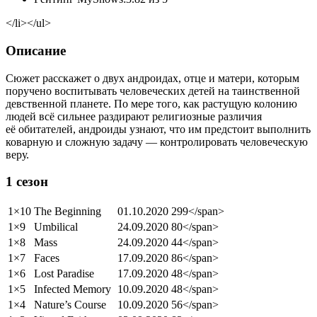
</li></ul>
Описание
Сюжет расскажет о двух андроидах, отце и матери, которым
поручено воспитывать человеческих детей на таинственной
девственной планете. По мере того, как растущую колонию
людей всё сильнее раздирают религиозные различия
её обитателей, андроиды узнают, что им предстоит выполнить
коварную и сложную задачу — контролировать человеческую
веру.
1 сезон
1×10
The Beginning
01.10.2020
299</span>
1×9
Umbilical
24.09.2020
80</span>
1×8
Mass
24.09.2020
44</span>
1×7
Faces
17.09.2020
86</span>
1×6
Lost Paradise
17.09.2020
48</span>
1×5
Infected Memory
10.09.2020
48</span>
1×4
Nature’s Course
10.09.2020
56</span>