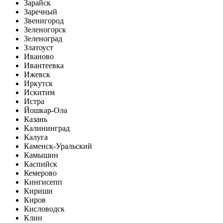
Зарайск
Заречный
Звенигород
Зеленогорск
Зеленоград
Златоуст
Иваново
Ивантеевка
Ижевск
Иркутск
Искитим
Истра
Йошкар-Ола
Казань
Калининград
Калуга
Каменск-Уральский
Камышин
Каспийск
Кемерово
Кингисепп
Кириши
Киров
Кисловодск
Клин