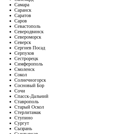
Самара
Саранск
Саратов
Саров
Севастополь
Северодвинск
Североморск
Северск
Сергиев Посад
Серпухов
Сестрорецк
Симферополь
Смоленск
Сокол
Солнечногорск
Сосновый Бор
Сочи
Спасск-Дальний
Ставрополь
Старый Оскол
Стерлитамак
Ступино
Сургут
Сызрань
Сыктывкар