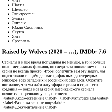
Чита
Шахты
Щелково
Электросталь
Элиста
Энгельс
Южно-Сахалинск
Якутск
Ялта
Ярославль
Raised by Wolves (2020 – …)
,
IMDb: 7.6
Сериалы в наше время популярны не меньше, а то и больше
полнометражных фильмов, но следить за появлением новых
серий не всегда просто. Чтобы облегчить вам эту задачу, мы
подготовили и ведём для вас график выхода очередных
эпизодов всех западных и российских сериалов. Обратите
внимание, что мы даём дату эфира сериала в стране его
создания — когда новая серия американского сериала
появится с переводом у нас, неизвестно.
<label>Художественные</label> <label>Мультсериалы</label>
<label>Развлекательные шоу</label>
<label>Документальные</label>