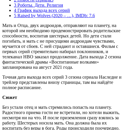
3 Роботы. Дети. Религия
4 График выхода всех серий
5 Raised by Wolves (2020 – …), IMDb: 7.6
Мать и Отца, двух андроидов, отправляют на планету, на
которой им необходимо продемонстрировать родительские
способности, воспитав шестерых детей. Но дети стали
погибать, и мать с не присущими андроидам чувствами,
мучается от сбоев. С ней страдают и оставшиеся. Фильм с
первых серий стремительно набирал поклонников, и
телеканал НВО заказал продолжение. Дата выхода 2 сезона
фантастической драмы «Воспитанные волками»
запланирована на август 2021 года.
Точная дата выхода всех серий 3 сезона сериала Наследие и
трейлер представлены внизу страницы, там вы найдёте
полное расписание.
Сюжет
Без устали отец и мать стремились попасть на планету.
Радостного приема гости не встретили, но хотели выжить,
несмотря ни на что. И после приземления сразу взялись за
работу. Шестерых носила мать. Она должна была их
воспитать без веры в бога. Роды происходили поочередно.