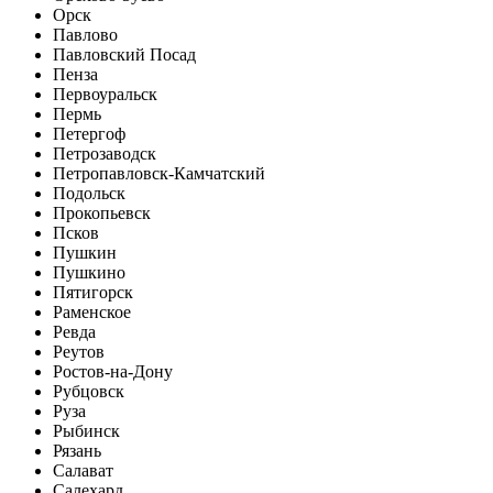
Орск
Павлово
Павловский Посад
Пенза
Первоуральск
Пермь
Петергоф
Петрозаводск
Петропавловск-Камчатский
Подольск
Прокопьевск
Псков
Пушкин
Пушкино
Пятигорск
Раменское
Ревда
Реутов
Ростов-на-Дону
Рубцовск
Руза
Рыбинск
Рязань
Салават
Салехард