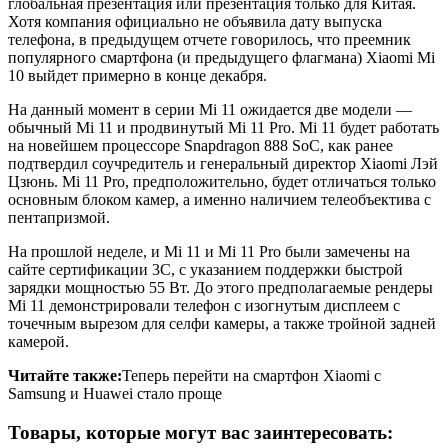
глобальная презентация или презентация только для Китая.
Хотя компания официально не объявила дату выпуска
телефона, в предыдущем отчете говорилось, что преемник
популярного смартфона (и предыдущего флагмана) Xiaomi Mi
10 выйдет примерно в конце декабря.
На данный момент в серии Mi 11 ожидается две модели —
обычный Mi 11 и продвинутый Mi 11 Pro. Mi 11 будет работать
на новейшем процессоре Snapdragon 888 SoC, как ранее
подтвердил соучредитель и генеральный директор Xiaomi Лэй
Цзюнь. Mi 11 Pro, предположительно, будет отличаться только
основным блоком камер, а именно наличием телеобъектива с
пентапризмой.
На прошлой неделе, и Mi 11 и Mi 11 Pro были замечены на
сайте сертификации 3C, с указанием поддержки быстрой
зарядки мощностью 55 Вт. До этого предполагаемые рендеры
Mi 11 демонстрировали телефон с изогнутым дисплеем с
точечным вырезом для селфи камеры, а также тройной задней
камерой.
Читайте также:
Теперь перейти на смартфон Xiaomi с
Samsung и Huawei стало проще
Товары, которые могут вас заинтересовать: