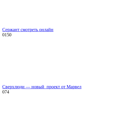
Сержант смотреть онлайн
0
150
Сверхлюди — новый проект от Марвел
0
74