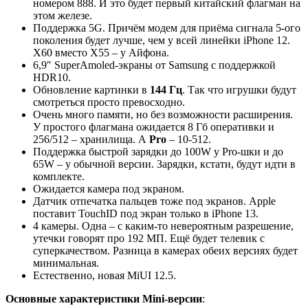
номером 888. И это будет первый китайский флагман на
этом железе.
Поддержка 5G. Причём модем для приёма сигнала 5-ого
поколения будет лучше, чем у всей линейки iPhone 12.
X60 вместо X55 – у Айфона.
6,9″ SuperAmoled-экраны от Samsung с поддержкой
HDR10.
Обновление картинки в
144 Гц
. Так что игрушки будут
смотреться просто превосходно.
Очень много памяти, но без возможности расширения.
У простого флагмана ожидается 8 Гб оперативки и
256/512 – хранилища. А
Pro
– 10-512.
Поддержка быстрой зарядки до 100W у Pro-шки и до
65W – у обычной версии. Зарядки, кстати, будут идти в
комплекте.
Ожидается камера под экраном.
Датчик отпечатка пальцев тоже под экранов. Apple
поставит TouchID под экран только в iPhone 13.
4 камеры. Одна – с каким-то невероятным разрешение,
утечки говорят про 192 МП. Ещё будет телевик с
суперкачеством. Разница в камерах обеих версиях будет
минимальная.
Естественно, новая MiUI 12.5.
Основные характеристики Mini-версии
: