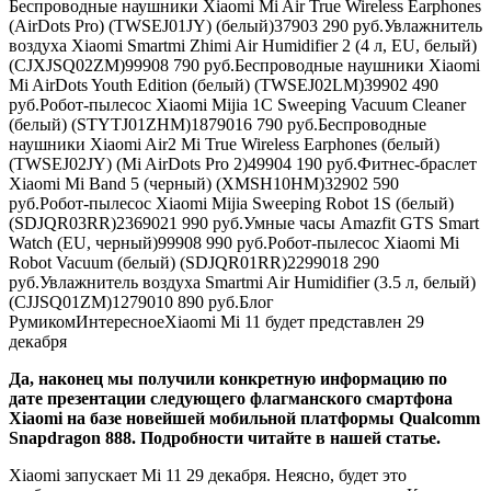
Беспроводные наушники Xiaomi Mi Air True Wireless Earphones
(AirDots Pro) (TWSEJ01JY) (белый)
3790
3 290
руб.
Увлажнитель
воздуха Xiaomi Smartmi Zhimi Air Humidifier 2 (4 л, EU, белый)
(CJXJSQ02ZM)
9990
8 790
руб.
Беспроводные наушники Xiaomi
Mi AirDots Youth Edition (белый) (TWSEJ02LM)
3990
2 490
руб.
Робот-пылесос Xiaomi Mijia 1C Sweeping Vacuum Cleaner
(белый) (STYTJ01ZHM)
18790
16 790
руб.
Беспроводные
наушники Xiaomi Air2 Mi True Wireless Earphones (белый)
(TWSEJ02JY) (Mi AirDots Pro 2)
4990
4 190
руб.
Фитнес-браслет
Xiaomi Mi Band 5 (черный) (XMSH10HM)
3290
2 590
руб.
Робот-пылесос Xiaomi Mijia Sweeping Robot 1S (белый)
(SDJQR03RR)
23690
21 990
руб.
Умные часы Amazfit GTS Smart
Watch (EU, черный)
9990
8 990
руб.
Робот-пылесос Xiaomi Mi
Robot Vacuum (белый) (SDJQR01RR)
22990
18 290
руб.
Увлажнитель воздуха Smartmi Air Humidifier (3.5 л, белый)
(CJJSQ01ZM)
12790
10 890
руб.
Блог
Румиком
Интересное
Xiaomi Mi 11 будет представлен 29
декабря
Да, наконец мы получили конкретную информацию по
дате презентации следующего флагманского смартфона
Xiaomi на базе новейшей мобильной платформы Qualcomm
Snapdragon 888. Подробности читайте в нашей статье.
Xiaomi запускает Mi 11 29 декабря. Неясно, будет это