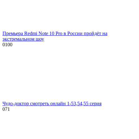
Премьера Redmi Note 10 Pro в России пройдёт на
экстремальном шоу
0
100
Чудо-доктор смотреть онлайн 1-53,54,55 серия
0
71