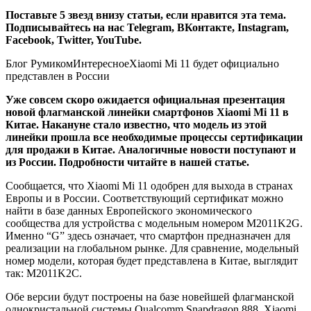
Поставьте 5 звезд внизу статьи, если нравится эта тема.
Подписывайтесь на нас
Telegram
,
ВКонтакте
,
Instagram
,
Facebook
,
Twitter
,
YouTube
.
Блог Румиком
Интересное
Xiaomi Mi 11 будет официально
представлен в России
Уже совсем скоро ожидается официальная презентация
новой флагманской линейки смартфонов Xiaomi Mi 11 в
Китае. Накануне стало известно, что модель из этой
линейки прошла все необходимые процессы сертификации
для продажи в Китае. Аналогичные новости поступают и
из России. Подробности читайте в нашей статье.
Сообщается, что Xiaomi Mi 11 одобрен для выхода в странах
Европы и в России. Соответствующий сертификат можно
найти в базе данных Европейского экономического
сообщества для устройства с модельным номером M2011K2G.
Именно “G” здесь означает, что смартфон предназначен для
реализации на глобальном рынке. Для сравнение, модельный
номер модели, которая будет представлена в Китае, выглядит
так: M2011K2C.
Обе версии будут построены на базе новейшей флагманской
однокристальной системы Qualcomm Snapdragon 888. Xiaomi