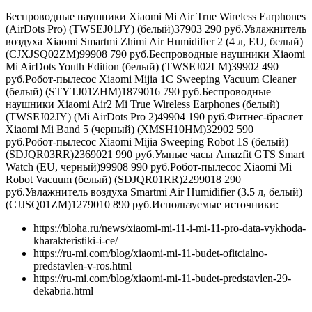
Беспроводные наушники Xiaomi Mi Air True Wireless Earphones
(AirDots Pro) (TWSEJ01JY) (белый)
3790
3 290
руб.
Увлажнитель
воздуха Xiaomi Smartmi Zhimi Air Humidifier 2 (4 л, EU, белый)
(CJXJSQ02ZM)
9990
8 790
руб.
Беспроводные наушники Xiaomi
Mi AirDots Youth Edition (белый) (TWSEJ02LM)
3990
2 490
руб.
Робот-пылесос Xiaomi Mijia 1C Sweeping Vacuum Cleaner
(белый) (STYTJ01ZHM)
18790
16 790
руб.
Беспроводные
наушники Xiaomi Air2 Mi True Wireless Earphones (белый)
(TWSEJ02JY) (Mi AirDots Pro 2)
4990
4 190
руб.
Фитнес-браслет
Xiaomi Mi Band 5 (черный) (XMSH10HM)
3290
2 590
руб.
Робот-пылесос Xiaomi Mijia Sweeping Robot 1S (белый)
(SDJQR03RR)
23690
21 990
руб.
Умные часы Amazfit GTS Smart
Watch (EU, черный)
9990
8 990
руб.
Робот-пылесос Xiaomi Mi
Robot Vacuum (белый) (SDJQR01RR)
22990
18 290
руб.
Увлажнитель воздуха Smartmi Air Humidifier (3.5 л, белый)
(CJJSQ01ZM)
12790
10 890
руб.
Используемые источники:
https://bloha.ru/news/xiaomi-mi-11-i-mi-11-pro-data-vykhoda-
kharakteristiki-i-ce/
https://ru-mi.com/blog/xiaomi-mi-11-budet-ofitcialno-
predstavlen-v-ros.html
https://ru-mi.com/blog/xiaomi-mi-11-budet-predstavlen-29-
dekabria.html