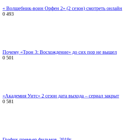
« Волшебник-воин Орфен 2» (2 сезон) смотреть онлайн
0
493
Почему «Трон 3: Восхождение» до сих пор не вышел
0
501
«Академия Уитс» 2 сезон дата выхода – сериал закрыт
0
581
График премьер фильмов. 2019г