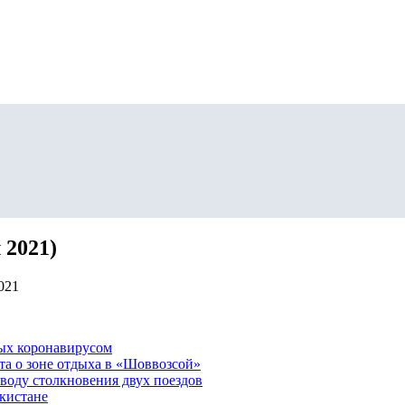
 2021)
021
ных коронавирусом
та о зоне отдыха в «Шоввозсой»
воду столкновения двух поездов
екистане