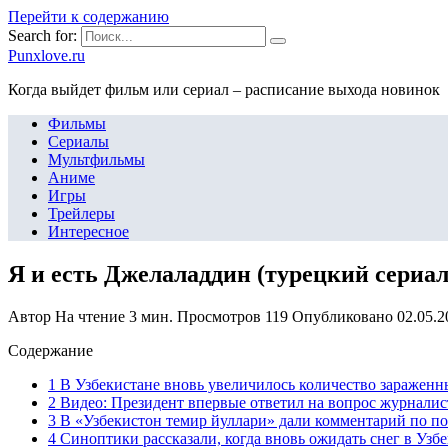
Перейти к содержанию
Search for:
Punxlove.ru
Когда выйдет фильм или сериал – расписание выхода новинок
Фильмы
Сериалы
Мультфильмы
Аниме
Игры
Трейлеры
Интересное
Я и есть Джелаладдин (турецкий сериал
Автор
На чтение
3 мин.
Просмотров
119
Опубликовано
02.05.2
Содержание
1 В Узбекистане вновь увеличилось количество заражен
2 Видео: Президент впервые ответил на вопрос журналис
3 В «Узбекистон темир йуллари» дали комментарий по по
4 Синоптики рассказали, когда вновь ожидать снег в Узб