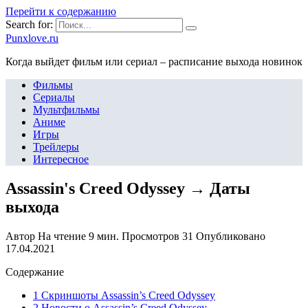
Перейти к содержанию
Search for:
Punxlove.ru
Когда выйдет фильм или сериал – расписание выхода новинок
Фильмы
Сериалы
Мультфильмы
Аниме
Игры
Трейлеры
Интересное
Assassin's Creed Odyssey → Даты
выхода
Автор
На чтение
9 мин.
Просмотров
31
Опубликовано
17.04.2021
Содержание
1 Скриншоты Assassin’s Creed Odyssey
2 Новости о Assassin’s Creed Odyssey