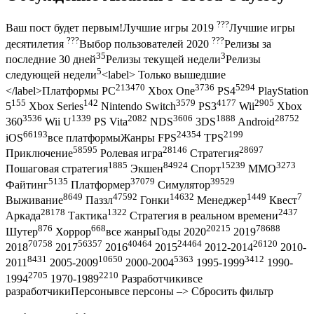
???
Ваш пост будет первым!Лучшие игры 2019
Лучшие игры
???
???
десятилетия
Выбор пользователей 2020
Релизы за
35
3
последние 30 дней
Релизы текущей недели
Релизы
5
следующей недели
<label> Только вышедшие
213470
3736
5294
</label>Платформы PC
Xbox One
PS4
PlayStation
155
142
3579
4177
2905
5
Xbox Series
Nintendo Switch
PS3
Wii
Xbox
3536
1339
2082
3606
1888
28752
360
Wii U
PS Vita
NDS
3DS
Android
66193
24354
2199
iOS
все платформыЖанры FPS
TPS
58595
28146
28697
Приключение
Ролевая игра
Стратегия
1885
84924
15239
3273
Пошаговая стратегия
Экшен
Спорт
MMO
5135
37079
39529
Файтинг
Платформер
Симулятор
8649
47592
14632
1449
7
Выживание
Паззл
Гонки
Менеджер
Квест
28178
1322
2437
Аркада
Тактика
Стратегия в реальном времени
876
668
20215
78688
Шутер
Хоррор
все жанрыГоды 2020
2019
70758
56357
40464
24464
26120
2018
2017
2016
2015
2012-2014
2010-
8431
10650
5363
3412
2011
2005-2009
2000-2004
1995-1999
1990-
2705
2210
1994
1970-1989
Разработчикивсе
разработчикиПерсонывсе персоны –> Сбросить фильтр