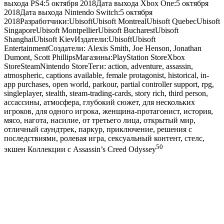
выхода PS4:5 октября 2018Дата выхода Xbox One:5 октября
2018Дата выхода Nintendo Switch:5 октября
2018Разработчики:UbisoftUbisoft MontrealUbisoft QuebecUbisoft
SingaporeUbisoft MontpellierUbisoft BucharestUbisoft
ShanghaiUbisoft KievИздатели:UbisoftUbisoft
EntertainmentСоздатели: Alexis Smith, Joe Henson, Jonathan
Dumont, Scott PhillipsМагазины:PlayStation StoreXbox
StoreSteamNintendo StoreТеги: action, adventure, assassin,
atmospheric, captions available, female protagonist, historical, in-
app purchases, open world, parkour, partial controller support, rpg,
singleplayer, stealth, steam-trading-cards, story rich, third person,
ассассины, атмосфера, глубокий сюжет, для нескольких
игроков, для одного игрока, женщина-протагонист, история,
мясо, нагота, насилие, от третьего лица, открытый мир,
отличный саундтрек, паркур, приключение, решения с
последствиями, ролевая игра, сексуальный контент, стелс,
50
экшен Коллекции с Assassin’s Creed Odyssey