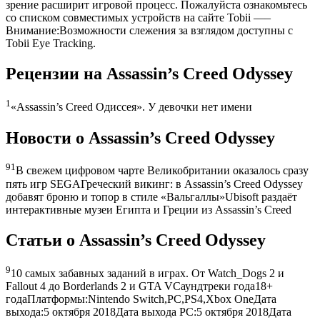
зрение расширит игровой процесс. Пожалуйста ознакомьтесь
со списком совместимых устройств на сайте Tobii —–
Внимание:Возможности слежения за взглядом доступны с
Tobii Eye Tracking.
Рецензии на Assassin’s Creed Odyssey
1
«Assassin’s Creed Одиссея». У девочки нет имени
Новости о Assassin’s Creed Odyssey
91
В свежем цифровом чарте Великобритании оказалось сразу
пять игр SEGAГреческий викинг: в Assassin’s Creed Odyssey
добавят броню и топор в стиле «Вальгаллы»Ubisoft раздаёт
интерактивные музеи Египта и Греции из Assassin’s Creed
Статьи о Assassin’s Creed Odyssey
9
10 самых забавных заданий в играх. От Watch_Dogs 2 и
Fallout 4 до Borderlands 2 и GTA VСаундтреки года18+
годаПлатформы:Nintendo Switch,PC,PS4,Xbox OneДата
выхода:5 октября 2018Дата выхода PC:5 октября 2018Дата