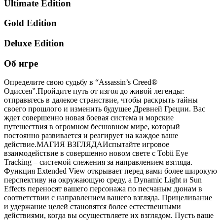
Ultimate Edition
Gold Edition
Deluxe Edition
Об игре
Определите свою судьбу в “Assassin’s Creed®
Одиссея”.Пройдите путь от изгоя до живой легенды:
отправьтесь в далекое странствие, чтобы раскрыть тайны
своего прошлого и изменить будущее Древней Греции. Вас
ждет совершенно новая боевая система и морские
путешествия в огромном бесшовном мире, который
постоянно развивается и реагирует на каждое ваше
действие.МАГИЯ ВЗГЛЯДАИспытайте игровое
взаимодействие в совершенно новом свете с Tobii Eye
Tracking – системой слежения за направлением взгляда.
Функция Extended View открывает перед вами более широкую
перспективу на окружающую среду, а Dynamic Light и Sun
Effects переносят вашего персонажа по песчаным дюнам в
соответствии с направлением вашего взгляда. Прицеливание
и удержание целей становятся более естественными
действиями, когда вы осуществляете их взглядом. Пусть ваше