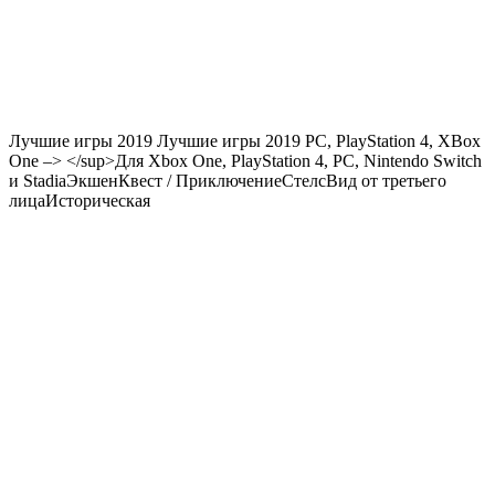
Лучшие игры 2019 Лучшие игры 2019
PC
,
PlayStation 4
,
XBox
One
–> </sup>Для Xbox One, PlayStation 4, PC, Nintendo Switch
и StadiaЭкшенКвест / ПриключениеСтелсВид от третьего
лицаИсторическая