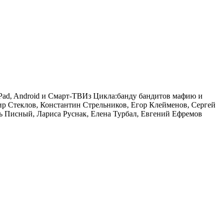
iPad, Android и Смарт-ТВ
Из Цикла:
банду бандитов мафию и
р Стеклов, Константин Стрельников, Егор Клейменов, Сергей
 Писный, Лариса Руснак, Елена Турбал, Евгений Ефремов