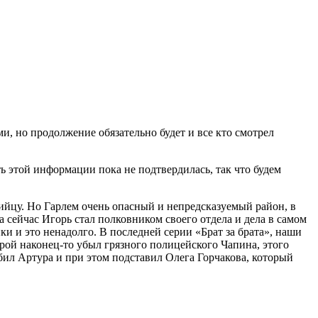
ами, но продолжение обязательно будет и все кто смотрел
ть этой информации пока не подтвердилась, так что будем
бийцу. Но Гарлем очень опасный и непредсказуемый район, в
а сейчас Игорь стал полковником своего отдела и дела в самом
и и это ненадолго. В последней серии «Брат за брата», наши
ерой наконец-то убыл грязного полицейского Чапина, этого
 убил Артура и при этом подставил Олега Горчакова, который