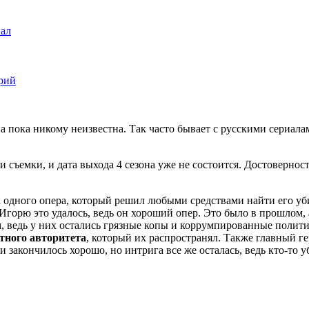
иал
ерий
 она пока никому неизвестна. Так часто бывает с русскими сериал
 съемки, и дата выхода 4 сезона
уже не состоится
. Достовернос
ата одного опера, который решил любыми средствами найти его у
Игорю это удалось, ведь он хороший опер. Это было в прошлом, 
, ведь у них остались грязные копы и коррумпированные политик
тного авторитета
, который их распространял. Также главный г
 и закончилось хорошо, но интрига все же осталась, ведь кто-то