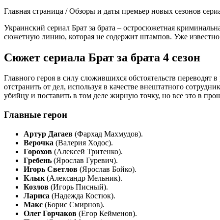
Главная страница / Обзоры и даты премьер новых сезонов сериал
Украинский сериал Брат за брата – остросюжетная криминальна
сюжетную линию, которая не содержит штампов. Уже известно, с
Сюжет сериала Брат за брата 4 сезон
Главного героя в силу сложившихся обстоятельств переводят в
отстранить от дел, используя в качестве внештатного сотрудн
убийцу и поставить в том деле жирную точку, но все это в п
Главные герои
Артур Дагаев
(Фархад Махмудов).
Верочка
(Валерия Ходос).
Горохов
(Алексей Тритенко).
Гребень
(Ярослав Гуревич).
Игорь Светлов
(Ярослав Бойко).
Клык
(Александр Мельник).
Козлов
(Игорь Писный).
Лариса
(Надежда Костюк).
Макс
(Борис Смирнов).
Олег Горчаков
(Егор Кейменов).