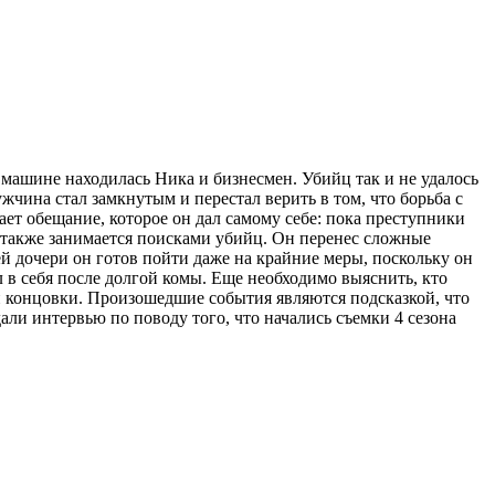
 машине находилась Ника и бизнесмен. Убийц так и не удалось
чина стал замкнутым и перестал верить в том, что борьба с
вает обещание, которое он дал самому себе: пока преступники
 также занимается поисками убийц. Он перенес сложные
ей дочери он готов пойти даже на крайние меры, поскольку он
 в себя после долгой комы. Еще необходимо выяснить, кто
й концовки. Произошедшие события являются подсказкой, что
али интервью по поводу того, что начались съемки 4 сезона