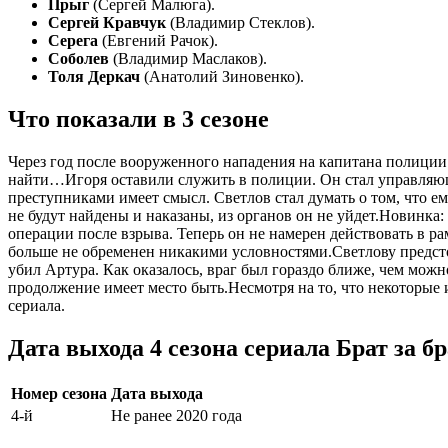
Прыг
(Сергей Малюга).
Сергей Кравчук
(Владимир Стеклов).
Серега
(Евгений Рачок).
Соболев
(Владимир Маслаков).
Толя Деркач
(Анатолий Зиновенко).
Что показали в 3 сезоне
Через год после вооруженного нападения на капитана полиции
найти…Игоря оставили служить в полиции. Он стал управляющи
преступниками имеет смысл. Светлов стал думать о том, что ем
не будут найдены и наказаны, из органов он не уйдет.
Новинка:
операции после взрыва. Теперь он не намерен действовать в р
больше не обременен никакими условностями.Светлову предстои
убил Артура. Как оказалось, враг был гораздо ближе, чем мо
продолжение имеет место быть.Несмотря на то, что некоторые 
сериала.
Дата выхода 4 сезона сериала Брат за б
Номер сезона
Дата выхода
4-й
Не ранее 2020 года