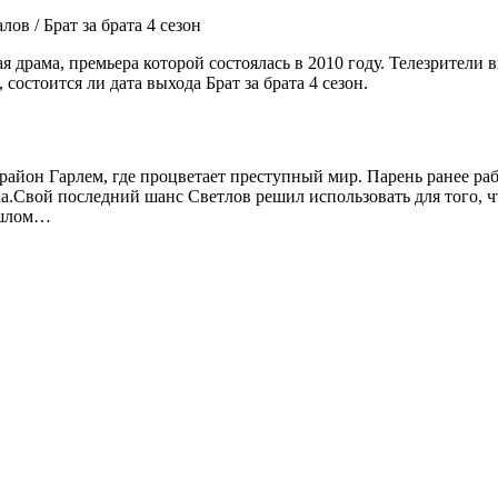
ов / Брат за брата 4 сезон
я драма, премьера которой состоялась в 2010 году. Телезрител
остоится ли дата выхода Брат за брата 4 сезон.
 район Гарлем, где процветает преступный мир. Парень ранее ра
ика.Свой последний шанс Светлов решил использовать для того, 
рошлом…