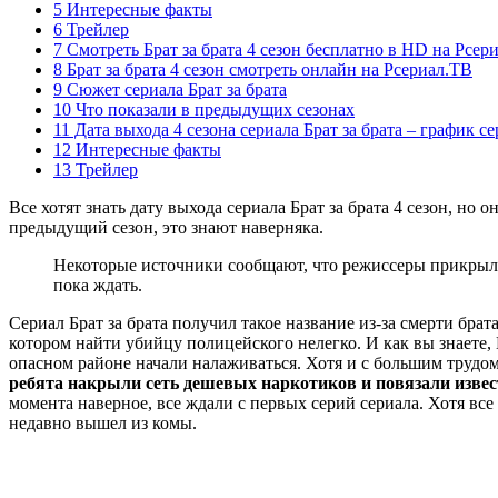
5 Интересные факты
6 Трейлер
7 Смотреть Брат за брата 4 сезон бесплатно в HD на Рсер
8 Брат за брата 4 сезон смотреть онлайн на Рсериал.ТВ
9 Сюжет сериала Брат за брата
10 Что показали в предыдущих сезонах
11 Дата выхода 4 сезона сериала Брат за брата – график с
12 Интересные факты
13 Трейлер
Все хотят знать дату выхода сериала Брат за брата 4 сезон, но
предыдущий сезон, это знают наверняка.
Некоторые источники сообщают, что режиссеры прикрыли
пока ждать.
Сериал Брат за брата получил такое название из-за смерти бр
котором найти убийцу полицейского нелегко. И как вы знаете, 
опасном районе начали налаживаться. Хотя и с большим трудом
ребята накрыли сеть дешевых наркотиков и повязали извес
момента наверное, все ждали с первых серий сериала. Хотя все
недавно вышел из комы.