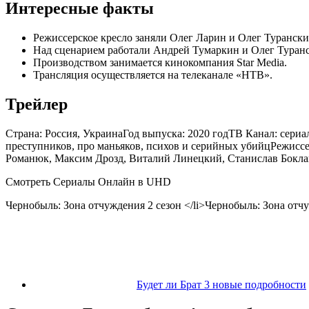
Интересные факты
Режиссерское кресло заняли Олег Ларин и Олег Турански
Над сценарием работали Андрей Тумаркин и Олег Туран
Производством занимается кинокомпания Star Media.
Трансляция осуществляется на телеканале «НТВ».
Трейлер
Страна:
Россия, Украина
Год выпуска:
2020 год
ТВ Канал:
сери
преступников, про маньяков, психов и серийных убийц
Режисс
Романюк, Максим Дрозд, Виталий Линецкий, Станислав Боклан
Смотреть Сериалы Онлайн в UHD
Чернобыль: Зона отчуждения 2 сезон
</li>
Чернобыль: Зона отч
Будет ли Брат 3 новые подробности