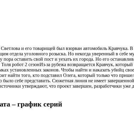
 Светлова и его товарищей был взорван автомобиль Кравчука. В
м отдела уголовного розыска. Но некогда уверенный в себе муж
у пора оставить свой пост и уехать их города. Но его останавли
Толя робот 2 сезон
Из-за рубежа возвращается Кравчук, который
амках установленных законов. Чтобы найти и наказать убийц сво
т найти того, кто подставил Олега, который только что пришел
жно было себе представить. Сюжетная линия не имеет завершенно
источники утверждают, что проект завершен, разработчики уже д
рата – график серий