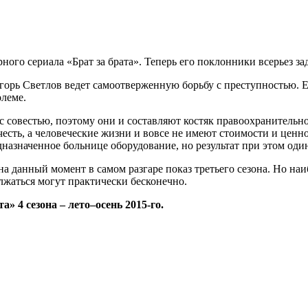
рного сериала «Брат за брата». Теперь его поклонники всерьез за
орь Светлов ведет самоотверженную борьбу с преступностью. Ег
олеме.
с совестью, поэтому они и составляют костяк правоохранительн
честь, а человеческие жизни и вовсе не имеют стоимости и ценн
дназначенное больнице оборудование, но результат при этом оди
на данный момент в самом разгаре показ третьего сезона. Но наи
лжаться могут практически бесконечно.
» 4 сезона – лето–осень 2015-го.