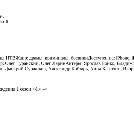
й.
ский.
алы НТВ
Жанр:
драмы, криминалы, боевики
Доступен на:
iPhone, 
ер:
Олег Туранский, Олег Ларин
Актёры:
Ярослав Бойко, Владими
, Дмитрий Суржиков, Александр Кобзарь, Анна Казючиц, Игорь
уждения 1 сезон
</li> –>