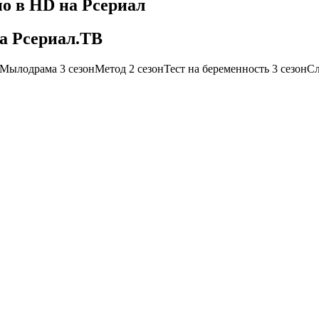
но в HD на Рсериал
на Рсериал.ТВ
онМылодрама 3 сезонМетод 2 сезонТест на беременность 3 сезонС