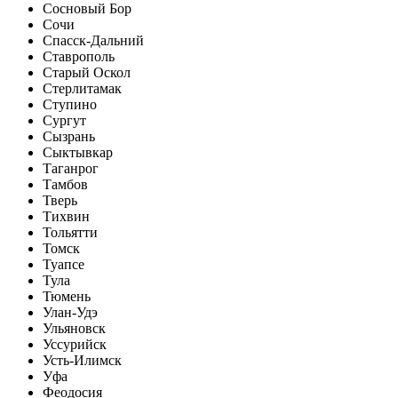
Сосновый Бор
Сочи
Спасск-Дальний
Ставрополь
Старый Оскол
Стерлитамак
Ступино
Сургут
Сызрань
Сыктывкар
Таганрог
Тамбов
Тверь
Тихвин
Тольятти
Томск
Туапсе
Тула
Тюмень
Улан-Удэ
Ульяновск
Уссурийск
Усть-Илимск
Уфа
Феодосия