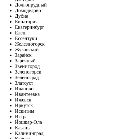
Долгопрудный
Домодедово
Дубна
Евпатория
Екатеринбург
Елец
Ессентуки
Железногорск
Жуковский
Зарайск
Заречный
Звенигород
Зеленогорск
Зеленоград
Златоуст
Иваново
Ивантеевка
Ижевск
Иркутск
Искитим
Истра
Йошкар-Ола
Казань
Калининград
Калуга