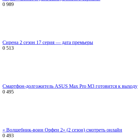
0
989
Сирена 2 сезон 17 серия — дата премьеры
0
513
Смартфон-долгожитель ASUS Max Pro M3 готовится к выходу
0
495
« Волшебник-воин Орфен 2» (2 сезон) смотреть онлайн
0
493