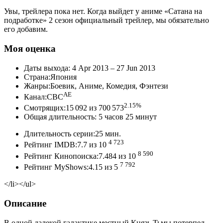
Увы, трейлера пока нет. Когда выйдет у аниме «Сатана на
подработке» 2 сезон официальный трейлер, мы обязательно
его добавим.
Моя оценка
Даты выхода: 4 Apr 2013 – 27 Jun 2013
Страна:Япония
Жанры:Боевик, Аниме, Комедия, Фэнтези
AE
Канал:CBC
2.15%
Смотрящих:15 092 из 700 573
Общая длительность: 5 часов 25 минут
Длительность серии:25 мин.
4 723
Рейтинг IMDB:7.7 из 10
8 590
Рейтинг Кинопоиска:7.484 из 10
7 792
Рейтинг MyShows:4.15 из 5
</li></ul>
Описание
В одной далекой галактике местный Князь Тьмы потерпел