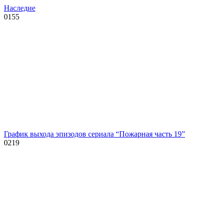
Наследие
0
155
График выхода эпизодов сериала “Пожарная часть 19”
0
219