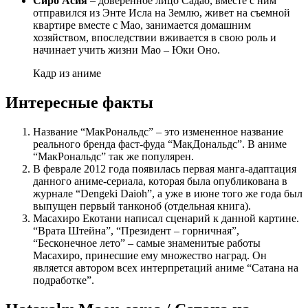
Сиро Асия
– доверенное лицо Садао, вместе с ним
отправился из Энте Исла на Землю, живет на съемной
квартире вместе с Мао, занимается домашним
хозяйством, впоследствии вживается в свою роль и
начинает учить жизни Мао – Юки Оно.
Кадр из аниме
Интересные факты
Название “МакРональдс” – это измененное название
реального бренда фаст-фуда “МакДональдс”. В аниме
“МакРональдс” так же популярен.
В феврале 2012 года появилась первая манга-адаптация
данного аниме-сериала, которая была опубликована в
журнале “Dengeki Daioh”, а уже в июне того же года был
выпущен первый танконоб (отдельная книга).
Масахиро Екотани написал сценарий к данной картине.
“Врата Штейна”, “Президент – горничная”,
“Бесконечное лето” – самые знаменитые работы
Масахиро, принесшие ему множество наград. Он
является автором всех интерпретаций аниме “Сатана на
подработке”.