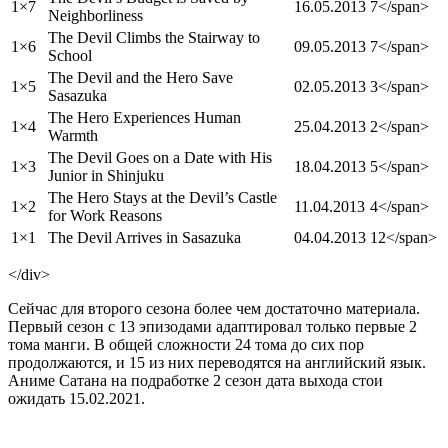
1×7
16.05.2013
7</span>
Neighborliness
The Devil Climbs the Stairway to
1×6
09.05.2013
7</span>
School
The Devil and the Hero Save
1×5
02.05.2013
3</span>
Sasazuka
The Hero Experiences Human
1×4
25.04.2013
2</span>
Warmth
The Devil Goes on a Date with His
1×3
18.04.2013
5</span>
Junior in Shinjuku
The Hero Stays at the Devil’s Castle
1×2
11.04.2013
4</span>
for Work Reasons
1×1
The Devil Arrives in Sasazuka
04.04.2013
12</span>
</div>
Сейчас для второго сезона более чем достаточно материала.
Первый сезон с 13 эпизодами адаптировал только первые 2
тома манги. В общей сложности 24 тома до сих пор
продолжаются, и 15 из них переводятся на английский язык.
Аниме Сатана на подработке 2 сезон дата выхода стои
ожидать 15.02.2021.