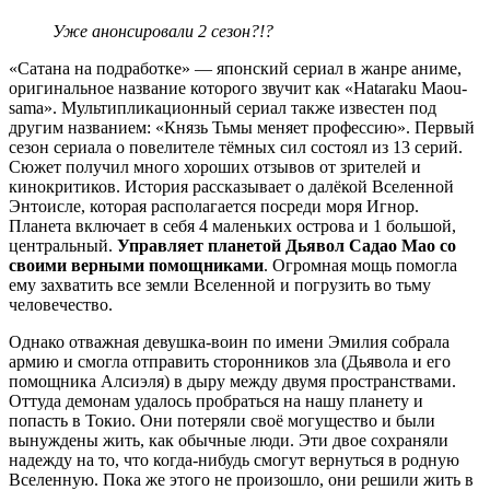
Уже анонсировали 2 сезон?!?
«Сатана на подработке» — японский сериал в жанре аниме,
оригинальное название которого звучит как «Hataraku Maou-
sama». Мультипликационный сериал также известен под
другим названием: «Князь Тьмы меняет профессию». Первый
сезон сериала о повелителе тёмных сил состоял из 13 серий.
Сюжет получил много хороших отзывов от зрителей и
кинокритиков. История рассказывает о далёкой Вселенной
Энтоисле, которая располагается посреди моря Игнор.
Планета включает в себя 4 маленьких острова и 1 большой,
центральный.
Управляет планетой Дьявол Садао Мао со
своими верными помощниками
. Огромная мощь помогла
ему захватить все земли Вселенной и погрузить во тьму
человечество.
Однако отважная девушка-воин по имени Эмилия собрала
армию и смогла отправить сторонников зла (Дьявола и его
помощника Алсиэля) в дыру между двумя пространствами.
Оттуда демонам удалось пробраться на нашу планету и
попасть в Токио. Они потеряли своё могущество и были
вынуждены жить, как обычные люди. Эти двое сохраняли
надежду на то, что когда-нибудь смогут вернуться в родную
Вселенную. Пока же этого не произошло, они решили жить в