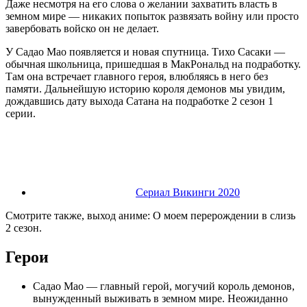
Даже несмотря на его слова о желании захватить власть в
земном мире — никаких попыток развязать войну или просто
завербовать войско он не делает.
У Садао Мао появляется и новая спутница. Тихо Сасаки —
обычная школьница, пришедшая в МакРональд на подработку.
Там она встречает главного героя, влюбляясь в него без
памяти. Дальнейшую историю короля демонов мы увидим,
дождавшись дату выхода Сатана на подработке 2 сезон 1
серии.
Сериал Викинги 2020
Смотрите также, выход аниме: О моем перерождении в слизь
2 сезон.
Герои
Садао Мао — главный герой, могучий король демонов,
вынужденный выживать в земном мире. Неожиданно