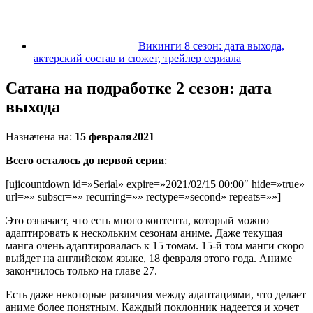
Викинги 8 сезон: дата выхода,
актерский состав и сюжет, трейлер сериала
Сатана на подработке 2 сезон: дата
выхода
Назначена на:
15 февраля
2021
Всего осталось до первой серии
:
[ujicountdown id=»Serial» expire=»2021/02/15 00:00″ hide=»true»
url=»» subscr=»» recurring=»» rectype=»second» repeats=»»]
Это означает, что есть много контента, который можно
адаптировать к нескольким сезонам аниме. Даже текущая
манга очень адаптировалась к 15 томам. 15-й том манги скоро
выйдет на английском языке, 18 февраля этого года. Аниме
закончилось только на главе 27.
Есть даже некоторые различия между адаптациями, что делает
аниме более понятным. Каждый поклонник надеется и хочет