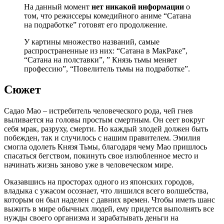
На данный момент
нет никакой информации
о
том, что режиссеры комедийного аниме “Сатана
на подработке” готовят его продолжение.
У картины множество названий, самые
распространенные из них: “Сатана в МакРаке”,
“Сатана на полставки”, ” Князь тьмы меняет
профессию”, “Повелитель тьмы на подработке”.
Сюжет
Садао Мао – истребитель человеческого рода, чей гнев
выливается на головы простым смертным. Он сеет вокруг
себя мрак, разруху, смерти. Но каждый злодей должен быть
побежден, так и случилось с нашим правителем. Эмилия
смогла одолеть Князя Тьмы, благодаря чему Мао пришлось
спасаться бегством, покинуть свое излюбленное место и
начинать жизнь заново уже в человеческом мире.
Оказавшись на просторах одного из японских городов,
владыка с ужасом осознает, что лишился всего волшебства,
которым он был наделен с давних времен. Чтобы иметь шанс
выжить в мире обычных людей, ему придется выполнять все
нужды своего организма и зарабатывать деньги на