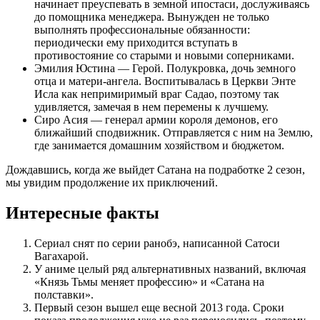
начинает преуспевать в земной ипостаси, дослуживаясь
до помощника менеджера. Вынужден не только
выполнять профессиональные обязанности:
периодически ему приходится вступать в
противостояние со старыми и новыми соперниками.
Эмилия Юстина — Герой. Полукровка, дочь земного
отца и матери-ангела. Воспитывалась в Церкви Энте
Исла как непримиримый враг Садао, поэтому так
удивляется, замечая в нем перемены к лучшему.
Сиро Асия — генерал армии короля демонов, его
ближайший сподвижник. Отправляется с ним на Землю,
где занимается домашним хозяйством и бюджетом.
Дождавшись, когда же выйдет Сатана на подработке 2 сезон,
мы увидим продолжение их приключений.
Интересные факты
Сериал снят по серии ранобэ, написанной Сатоси
Вагахарой.
У аниме целый ряд альтернативных названий, включая
«Князь Тьмы меняет профессию» и «Сатана на
полставки».
Первый сезон вышел еще весной 2013 года. Сроки