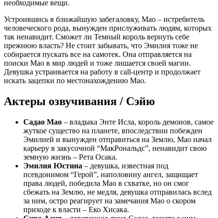
необходимые вещи.
Устроившись в ближайшую забегаловку, Мао – истребитель
человеческого рода, вынужден прислуживать людям, которых
так ненавидит. Сможет ли Темный король вернуть себе
прежнюю власть? Не стоит забывать, что Эмилия тоже не
собирается пускать все на самотек. Она отправляется на
поиски Мао в мир людей и тоже лишается своей магии.
Девушка устраивается на работу в call-центр и продолжает
искать зацепки по местонахождению Мао.
Актеры озвучивания / Сэйю
Садао Мао
– владыка Энте Исла, король демонов, самое
жуткое существо на планете, впоследствии побежден
Эмилией и вынужден отправиться на Землю, Мао начал
карьеру в закусочной “МакРональдс”, ненавидит свою
земную жизнь – Рета Осака.
Эмилия Юстина
– девушка, известная под
псевдонимом “Герой”, наполовину ангел, защищает
права людей, победила Мао в схватке, но он смог
сбежать на Землю, не медля, девушка отправилась вслед
за ним, остро реагирует на замечания Мао о скором
приходе к власти – Еко Хисака.