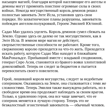
насыщен магией, благодаря которой населяющие его ангелы и
демоны могут применять поистине огромные силы в своих
войнах. Некогда могущественный король демонов решил
полностью завоевать Энте Исла, установив здесь свои
порядки. Но захватнические планы разрушены, завоеватель
побежден ангелом-полукровкой, Героем Эмилией Юстиной.
Садао Мао удалось уцелеть. Король демонов сумел сбежать на
Землю. Однако здесь он далеко не так могущественен, как в
Энте Исла. В земном мире магия не действует,
сверхъестественные способности не работают. Кроме того,
сверженному королю приходится на что-то жить. Приходится
искать работу, которую Садао Мао находит в ближайшем
МакРональдсе. Прибывший вместе с владыкой сподвижник,
генерал Сиро Асия, становится из бравого вояки хлопотливой
домохозяйкой. Теперь он следит за бюджетом и пытается
перевоспитать своего повелителя.
Герой, лишивший короля могущества, следует за недобитым
соперником. Оказавшись на Земле, она сталкивается с теми же
сложностями. Теперь Эмилия также вынуждена работать, но в
свободное время она продолжает наблюдать за своим врагом.
Только, к удивлению героя, она все чаще замечает, что ее
соперник меняется в лучшую сторону. Теперь это не
безжалостный эгоистичный завоеватель — обычный человек.