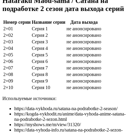
Hataraku Maou-sama / Сатана на
подработке 2 сезон дата выхода серий
Номер серии
Название серии
Дата выхода
2×01
Серия 1
не анонсировано
2×02
Серия 2
не анонсировано
2×03
Серия 3
не анонсировано
2×04
Серия 4
не анонсировано
2×05
Серия 5
не анонсировано
2×06
Серия 6
не анонсировано
2×07
Серия 7
не анонсировано
2×08
Серия 8
не анонсировано
2×09
Серия 9
не анонсировано
2×10
Серия 10
не анонсировано
Используемые источники:
https://data-vykhoda.ru/satana-na-podrabotke-2-season/
https://kogda-vykhodit.ru/anime/data-vyhoda-anime-satana-
na-podrabotke-2-sezon.html
https://myshows.me/m/view/31320/
https://data-vyhoda-info.ru/satana-na-podrabotke-2-sezon-