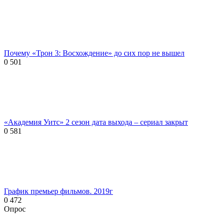
Почему «Трон 3: Восхождение» до сих пор не вышел
0
501
«Академия Уитс» 2 сезон дата выхода – сериал закрыт
0
581
График премьер фильмов. 2019г
0
472
Опрос