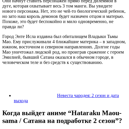
Они начнут ставить персонажей прямо перед дилеммой в
дуге, которая охватывает весь 3 том манги. Вы увидите
нового персонажа. Нет, это не чей-то биологический ребенок,
но зато наш король демонов будет назначен отцом и матерью.
Похоже, это будет беспокойно и мило одновременно, не
правда ли?
Город Энте Исла издавна был обиталищем Владыки Тьмы
Мао. Ему прислуживали 4 ближайшие материка – в западном,
южном, восточном и северном направлениях. Долгие годы
Мао уничтожал людской род, но проиграв сражение с героем
Эмилией, бывший Сатана оказался в обычном городе, в
человеческом теле и без средств к существованию.
Невеста чародея: 2 сезон и дата
выхода
Когда выйдет аниме “Hataraku Maou-
sama / Сатана на подработке 2 сезон”?