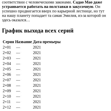
соответствии с человеческими законами.
Садао Мао даже
устраивается работать на полставки в закусочную
. Он
успешно продвигается вверх по карьерной лестнице, но тут
на нашу планету попадает та самая Эмилия, из-за которой он
здесь оказался…
График выхода всех серий
Серия
Название
Дата премьеры
2×01
—
2021
2×02
—
2021
2×03
—
2021
2×04
—
2021
2×05
—
2021
2×06
—
2021
2×07
—
2021
2×08
—
2021
2×09
—
2021
2×10
—
2021
2×11
—
2021
2×12
—
2021