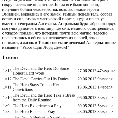
сокрушительное поражение. Когда все было кончено,
и лучшие бойцы человечества, возглавляемые героем
Эмилией, ворвались в его замок, темный повелитель, собрав
остатки сил, открыл магический портал, куда и прыгнул
вместе с генералом Алсиэлем. Астральная буря забросила двух
могучих демонов в наш мир, где они, немного осмотревшись,
с ужасом поняли, что потеряли почти всю магию, телесно
превратились в обычных человеческих парней, языка
не знают, а жизнь в Токио совсем не дешевая! Альтернативное
название: “Работящий Лорд-Демон!”
1 сезон
The Devil and the Hero Do Some
1×13
27.06.2013
47</span>
Honest Hard Work
1×12
The Devil Carries Out His Duties
20.06.2013
9</span>
The Hero Stays True to Her
1×11
13.06.2013
1</span>
Convictions
The Devil and the Hero Take a Break
1×10
06.06.2013
3</span>
from the Daily Routine
1×9
The Hero Experiences a Fray
30.05.2013
5</span>
1×8
The Hero Enters the Fray
23.05.2013
3</span>
The Devil’s Budget is Saved by