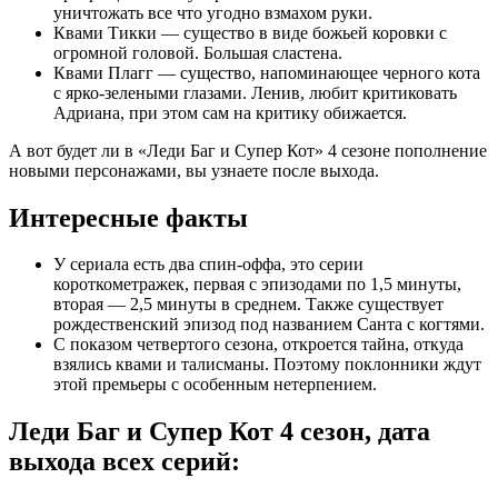
уничтожать все что угодно взмахом руки.
Квами Тикки — существо в виде божьей коровки с
огромной головой. Большая сластена.
Квами Плагг — существо, напоминающее черного кота
с ярко-зелеными глазами. Ленив, любит критиковать
Адриана, при этом сам на критику обижается.
А вот будет ли в «Леди Баг и Супер Кот» 4 сезоне пополнение
новыми персонажами, вы узнаете после выхода.
Интересные факты
У сериала есть два спин-оффа, это серии
короткометражек, первая с эпизодами по 1,5 минуты,
вторая — 2,5 минуты в среднем. Также существует
рождественский эпизод под названием Санта с когтями.
С показом четвертого сезона, откроется тайна, откуда
взялись квами и талисманы. Поэтому поклонники ждут
этой премьеры с особенным нетерпением.
Леди Баг и Супер Кот 4 сезон, дата
выхода всех серий: