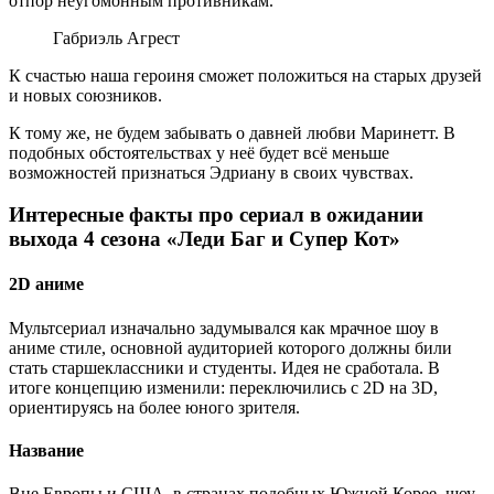
отпор неугомонным противникам.
Габриэль Агрест
К счастью наша героиня сможет положиться на старых друзей
и новых союзников.
К тому же, не будем забывать о давней любви Маринетт. В
подобных обстоятельствах у неё будет всё меньше
возможностей признаться Эдриану в своих чувствах.
Интересные факты про сериал в ожидании
выхода 4 сезона «Леди Баг и Супер Кот»
2D аниме
Мультсериал изначально задумывался как мрачное шоу в
аниме стиле, основной аудиторией которого должны били
стать старшеклассники и студенты. Идея не сработала. В
итоге концепцию изменили: переключились с 2D на 3D,
ориентируясь на более юного зрителя.
Название
Вне Европы и США, в странах подобных Южной Корее, шоу