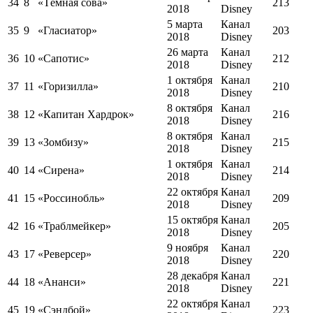
34
8
«Тёмная сова»
213
2018
Disney
5 марта
Канал
35
9
«Гласиатор»
203
2018
Disney
26 марта
Канал
36
10
«Сапотис»
212
2018
Disney
1 октября
Канал
37
11
«Горизилла»
210
2018
Disney
8 октября
Канал
38
12
«Капитан Хардрок»
216
2018
Disney
8 октября
Канал
39
13
«Зомбизу»
215
2018
Disney
1 октября
Канал
40
14
«Сирена»
214
2018
Disney
22 октября
Канал
41
15
«Россинобль»
209
2018
Disney
15 октября
Канал
42
16
«Траблмейкер»
205
2018
Disney
9 ноября
Канал
43
17
«Реверсер»
220
2018
Disney
28 декабря
Канал
44
18
«Ананси»
221
2018
Disneу
22 октября
Канал
45
19
«Сэндбой»
223