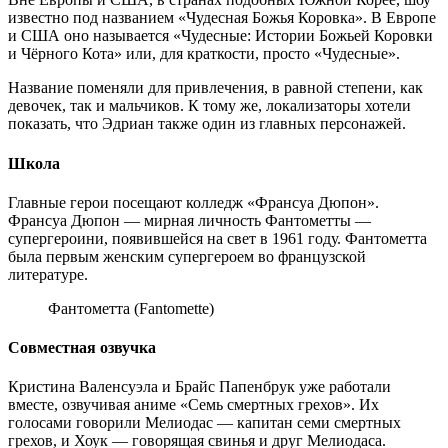
известно под названием «Чудесная Божья Коровка». В Европе
и США оно называется «Чудесные: Истории Божьей Коровки
и Чёрного Кота» или, для краткости, просто «Чудесные».
Название поменяли для привлечения, в равной степени, как
девочек, так и мальчиков. К тому же, локализаторы хотели
показать, что Эдриан также один из главных персонажей.
Школа
Главные герои посещают колледж «Франсуа Дюпон».
Франсуа Дюпон — мирная личность Фантометты —
супергероини, появившейся на свет в 1961 году. Фантометта
была первым женским супергероем во французской
литературе.
Фантометта (Fantomette)
Совместная озвучка
Кристина Валенсуэла и Брайс Папенбрук уже работали
вместе, озвучивая аниме «Семь смертных грехов». Их
голосами говорили Мелиодас — капитан семи смертных
грехов, и Хоук — говорящая свинья и друг Мелиодаса.