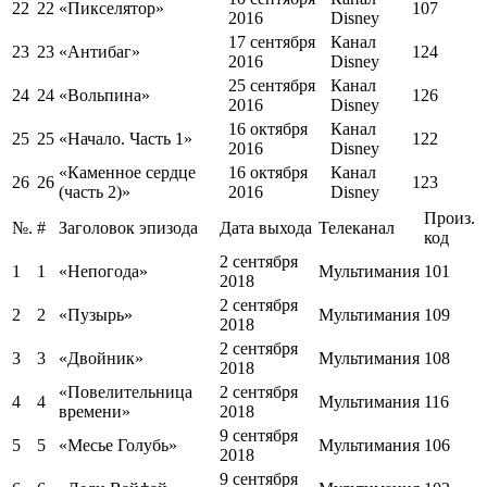
22
22
«Пикселятор»
107
2016
Disney
17 сентября
Канал
23
23
«Антибаг»
124
2016
Disney
25 сентября
Канал
24
24
«Вольпина»
126
2016
Disney
16 октября
Канал
25
25
«Начало. Часть 1»
122
2016
Disney
«Каменное сердце
16 октября
Канал
26
26
123
(часть 2)»
2016
Disney
Произ.
№.
#
Заголовок эпизода
Дата выхода
Телеканал
код
2 сентября
1
1
«Непогода»
Мультимания
101
2018
2 сентября
2
2
«Пузырь»
Мультимания
109
2018
2 сентября
3
3
«Двойник»
Мультимания
108
2018
«Повелительница
2 сентября
4
4
Мультимания
116
времени»
2018
9 сентября
5
5
«Месье Голубь»
Мультимания
106
2018
9 сентября