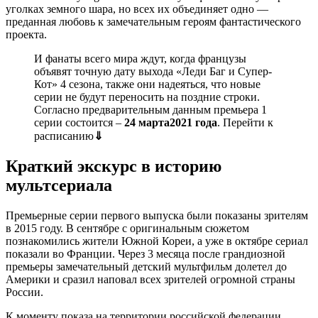
уголках земного шара, но всех их объединяет одно —
преданная любовь к замечательным героям фантастического
проекта.
И фанаты всего мира ждут, когда французы
объявят точную дату выхода «Леди Баг и Супер-
Кот» 4 сезона, также они надеяться, что новые
серии не будут переносить на поздние строки.
Согласно предварительным данным премьера 1
серии состоится –
24 марта2021 года
. Перейти к
расписанию
⇓
Краткий экскурс в историю
мультсериала
Премьерные серии первого выпуска были показаны зрителям
в 2015 году. В сентябре с оригинальным сюжетом
познакомились жители Южной Кореи, а уже в октябре сериал
показали во Франции. Через 3 месяца после грандиозной
премьеры замечательный детский мультфильм долетел до
Америки и сразил наповал всех зрителей огромной страны
России.
К моменту показа на территории российской федерации,