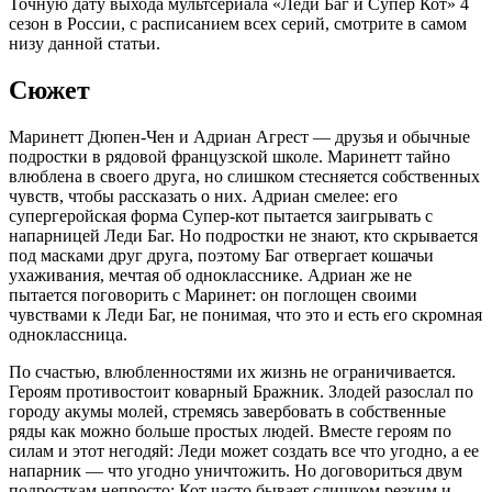
Точную дату выхода мультсериала «Леди Баг и Супер Кот» 4
сезон в России, с расписанием всех серий, смотрите в самом
низу данной статьи.
Сюжет
Маринетт Дюпен-Чен и Адриан Агрест — друзья и обычные
подростки в рядовой французской школе. Маринетт тайно
влюблена в своего друга, но слишком стесняется собственных
чувств, чтобы рассказать о них. Адриан смелее: его
супергеройская форма Супер-кот пытается заигрывать с
напарницей Леди Баг. Но подростки не знают, кто скрывается
под масками друг друга, поэтому Баг отвергает кошачьи
ухаживания, мечтая об однокласснике. Адриан же не
пытается поговорить с Маринет: он поглощен своими
чувствами к Леди Баг, не понимая, что это и есть его скромная
одноклассница.
По счастью, влюбленностями их жизнь не ограничивается.
Героям противостоит коварный Бражник. Злодей разослал по
городу акумы молей, стремясь завербовать в собственные
ряды как можно больше простых людей. Вместе героям по
силам и этот негодяй: Леди может создать все что угодно, а ее
напарник — что угодно уничтожить. Но договориться двум
подросткам непросто: Кот часто бывает слишком резким и