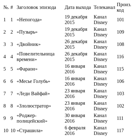
Произ.
№.
#
Заголовок эпизода
Дата выхода
Телеканал
код
19 декабря
Канал
1
1
«Непогода»
101
2015
Disney
19 декабря
Канал
2
2
«Пузырь»
109
2015
Disney
26 декабря
Канал
3
3
«Двойник»
108
2015
Disney
«Повелительница
26 декабря
Канал
4
4
116
времени»
2015
Disney
16 января
Канал
5
5
«Фараон»
115
2016
Disney
16 января
Канал
6
6
«Месье Голубь»
106
2016
Disney
23 января
Канал
7
7
«Леди Вайфай»
103
2016
Disney
23 января
Канал
8
8
«Злолюстратор»
102
2016
Disney
«Роджер-
30 января
Канал
9
9
111
полицейский»
2016
Disney
6 февраля
Канал
10
10
«Страшила»
117
2016
Disney