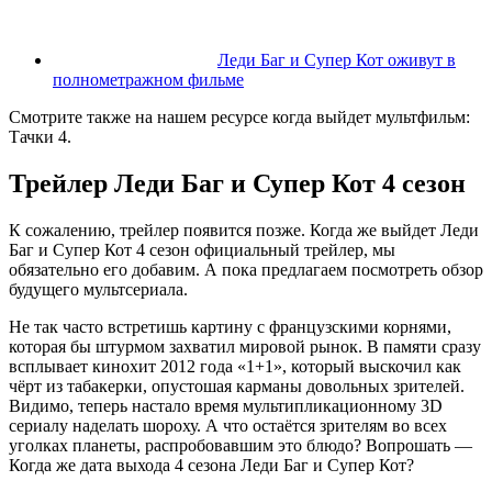
Леди Баг и Супер Кот оживут в
полнометражном фильме
Смотрите также на нашем ресурсе когда выйдет мультфильм:
Тачки 4.
Трейлер Леди Баг и Супер Кот 4 сезон
К сожалению, трейлер появится позже. Когда же выйдет Леди
Баг и Супер Кот 4 сезон официальный трейлер, мы
обязательно его добавим. А пока предлагаем посмотреть обзор
будущего мультсериала.
Не так часто встретишь картину с французскими корнями,
которая бы штурмом захватил мировой рынок. В памяти сразу
всплывает кинохит 2012 года «1+1», который выскочил как
чёрт из табакерки, опустошая карманы довольных зрителей.
Видимо, теперь настало время мультипликационному 3D
сериалу наделать шороху. А что остаётся зрителям во всех
уголках планеты, распробовавшим это блюдо? Вопрошать —
Когда же дата выхода 4 сезона Леди Баг и Супер Кот?