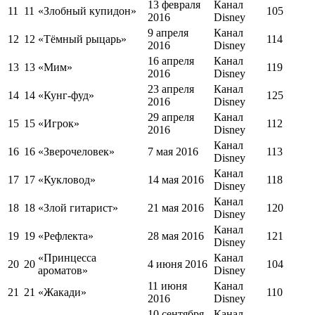
13 февраля
Канал
11
11
«Злобный купидон»
105
2016
Disney
9 апреля
Канал
12
12
«Тёмный рыцарь»
114
2016
Disney
16 апреля
Канал
13
13
«Мим»
119
2016
Disney
23 апреля
Канал
14
14
«Кунг-фуд»
125
2016
Disney
29 апреля
Канал
15
15
«Игрок»
112
2016
Disney
Канал
16
16
«Зверочеловек»
7 мая 2016
113
Disney
Канал
17
17
«Кукловод»
14 мая 2016
118
Disney
Канал
18
18
«Злой гитарист»
21 мая 2016
120
Disney
Канал
19
19
«Рефлекта»
28 мая 2016
121
Disney
«Принцесса
Канал
20
20
4 июня 2016
104
ароматов»
Disney
11 июня
Канал
21
21
«Жакади»
110
2016
Disney
10 сентября
Канал