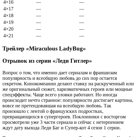
4×16
—
—
4×17
—
—
4×18
—
—
4×19
—
—
4×20
—
—
4×21
—
—
Трейлер «Miraculous LadyBug»
Отрывок из серии «Леди Гитлер»
Вопрос о том, что именно дает сериалам и франшизам
популярность и всеобщую любовь до сих пор остается
секретом. Кинокомпании делают ставку на раскрученный или
же оригинальный сюжет, харизматичных героев или мощные
спецэффекты. Чаще всего уловки работают. Но иногда
происходит нечто странное: популярности достигает картина,
вовсе не претендовавшая на всеобщую любовь. Так
произошло с лентой о французских подростках,
превращающихся в супергероев. Поклонники с восторгом
просмотрели уже 3 части сериала и сейчас с нетерпением
ждут дату выхода Леди Баг и Супер-кот 4 сезон 1 серии.