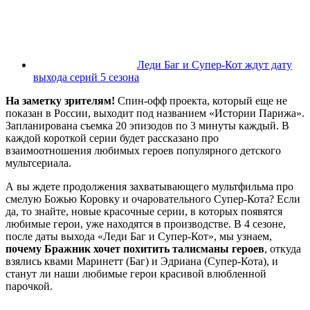
Леди Баг и Супер-Кот ждут дату
выхода серий 5 сезона
На заметку зрителям!
Спин-офф проекта, который еще не
показан в России, выходит под названием «Истории Парижа».
Запланирована съемка 20 эпизодов по 3 минуты каждый. В
каждой короткой серии будет рассказано про
взаимоотношения любимых героев популярного детского
мультсериала.
А вы ждете продолжения захватывающего мультфильма про
смелую Божью Коровку и очаровательного Супер-Кота? Если
да, то знайте, новые красочные серии, в которых появятся
любимые герои, уже находятся в производстве. В 4 сезоне,
после даты выхода «Леди Баг и Супер-Кот», мы узнаем,
почему Бражник хочет похитить талисманы героев
, откуда
взялись квами Маринетт (Баг) и Эдриана (Супер-Кота), и
станут ли наши любимые герои красивой влюбленной
парочкой.