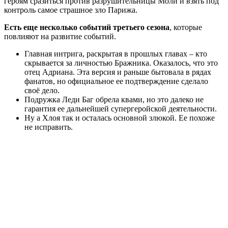
героям сразиться против разрушительницы Моли и взять под
контроль самое страшное зло Парижа.
Есть еще несколько событий третьего сезона
, которые
повлияют на развитие событий.
Главная интрига, раскрытая в прошлых главах – кто
скрывается за личностью Бражника. Оказалось, что это
отец Адриана. Эта версия и раньше бытовала в рядах
фанатов, но официальное ее подтверждение сделало
своё дело.
Подружка Леди Баг обрела квами, но это далеко не
гарантия ее дальнейшей супергеройской деятельности.
Ну а Хлоя так и осталась основной злюкой. Ее похоже
не исправить.