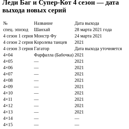
Леди Баг и Супер-Кот 4 сезон — дата
выхода новых серий
№
Название
Дата выхода
спец. эпизод
Шанхай
28
марта
2021
года
4 сезон 1 серия
Монстр Фу
24
марта
2021
4 сезон 2 серия
Королева танцев
2021
4 сезон 3 серия
Гагатор
Дата выхода уточняется
4×04
Фарфалла (Бабочка)
2021
4×05
—
2021
4×06
—
2021
4×07
—
2021
4×08
—
2021
4×09
—
2021
4×10
—
2021
4×11
—
2021
4×12
—
2021
4×13
—
2021
4×14
—
—
4×15
—
—