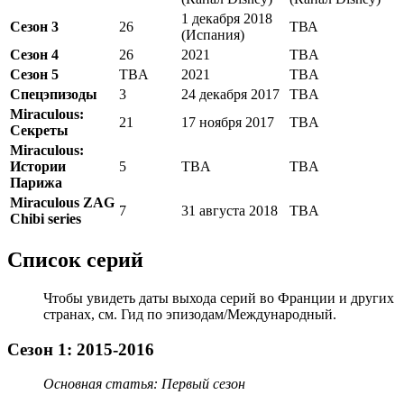
1 декабря 2018
Сезон 3
26
ТВА
(Испания)
Сезон 4
26
2021
TBA
Сезон 5
TBA
2021
TBA
Спецэпизоды
3
24 декабря 2017
TBA
Miraculous:
21
17 ноября 2017
TBA
Секреты
Miraculous:
Истории
5
TBA
TBA
Парижа
Miraculous ZAG
7
31 августа 2018
TBA
Chibi series
Список серий
Чтобы увидеть даты выхода серий во Франции и других
странах, см. Гид по эпизодам/Международный.
Сезон 1: 2015-2016
Основная статья: Первый сезон