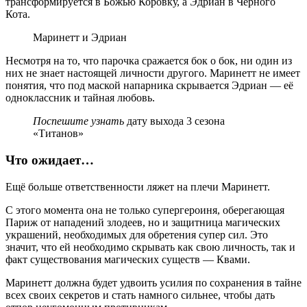
трансформируется в Божью Коровку, а Эдриан в Чёрного
Кота.
Маринетт и Эдриан
Несмотря на то, что парочка сражается бок о бок, ни один из
них не знает настоящей личности другого. Маринетт не имеет
понятия, что под маской напарника скрывается Эдриан — её
одноклассник и тайная любовь.
Поспешите узнать
дату выхода 3 сезона
«Титанов»
Что ожидает…
Ещё больше ответственности ляжет на плечи Маринетт.
С этого момента она не только супергероиня, оберегающая
Париж от нападений злодеев, но и защитница магических
украшений, необходимых для обретения супер сил. Это
значит, что ей необходимо скрывать как свою личность, так и
факт существования магических существ — Квами.
Маринетт должна будет удвоить усилия по сохранения в тайне
всех своих секретов и стать намного сильнее, чтобы дать