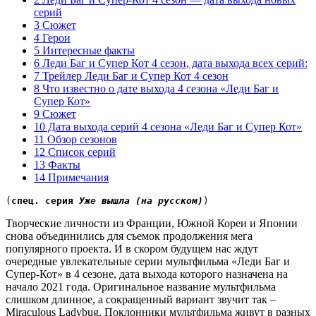
серий
3 Сюжет
4 Герои
5 Интересные факты
6 Леди Баг и Супер Кот 4 сезон, дата выхода всех серий:
7 Трейлер Леди Баг и Супер Кот 4 сезон
8 Что известно о дате выхода 4 сезона «Леди Баг и
Супер Кот»
9 Сюжет
10 Дата выхода серий 4 сезона «Леди Баг и Супер Кот»
11 Обзор сезонов
12 Список серий
13 Факты
14 Примечания
(
спец. серия 
Уже вышла (на русском)
)
Творческие личности из Франции, Южной Кореи и Японии
снова объединились для съемок продолжения мега
популярного проекта. И в скором будущем нас ждут
очередные увлекательные серии мультфильма «Леди Баг и
Супер-Кот» в 4 сезоне, дата выхода которого назначена на
начало 2021 года. Оригинальное название мультфильма
слишком длинное, а сокращенный вариант звучит так –
Miraculous Ladybug. Поклонники мультфильма живут в разных