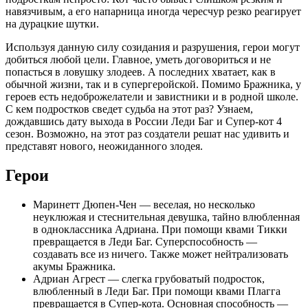
навязчивым, а его напарница иногда чересчур резко реагирует
на дурацкие шутки.
Используя данную силу созидания и разрушения, герои могут
добиться любой цели. Главное, уметь договориться и не
попасться в ловушку злодеев. А последних хватает, как в
обычной жизни, так и в супергеройской. Помимо Бражника, у
героев есть недоброжелатели и завистники и в родной школе.
С кем подростков сведет судьба на этот раз? Узнаем,
дождавшись дату выхода в России Леди Баг и Супер-кот 4
сезон. Возможно, на этот раз создатели решат нас удивить и
представят нового, неожиданного злодея.
Герои
Маринетт Дюпен-Чен — веселая, но несколько
неуклюжая и стеснительная девушка, тайно влюбленная
в одноклассника Адриана. При помощи квами Тикки
превращается в Леди Баг. Суперспособность —
создавать все из ничего. Также может нейтрализовать
акумы Бражника.
Адриан Агрест — слегка грубоватый подросток,
влюбленный в Леди Баг. При помощи квами Плагга
превращается в Супер-кота. Основная способность —