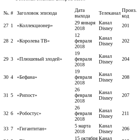
Дата
Произ.
№.
#
Заголовок эпизода
Телеканал
выхода
код
29 января
Канал
27
1
«Коллекционер»
201
2018
Disney
12
Канал
28
2
«Королева ТВ»
февраля
202
Disney
2018
19
Канал
29
3
«Плюшевый злодей»
февраля
204
Disney
2018
19
Канал
30
4
«Бефана»
февраля
208
Disney
2018
26
Канал
31
5
«Рипост»
февраля
207
Disney
2018
26
Канал
32
6
«Робостус»
февраля
211
Disney
2018
5 марта
Канал
33
7
«Гигантитан»
206
2018
Disney
15 октября
Канал