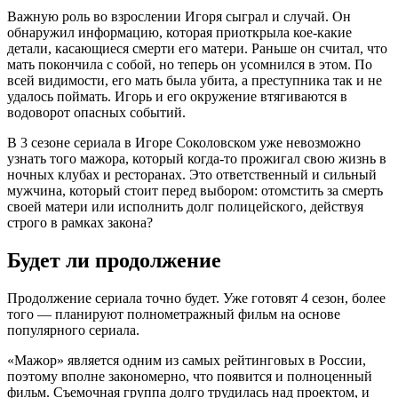
Важную роль во взрослении Игоря сыграл и случай. Он
обнаружил информацию, которая приоткрыла кое-какие
детали, касающиеся смерти его матери. Раньше он считал, что
мать покончила с собой, но теперь он усомнился в этом. По
всей видимости, его мать была убита, а преступника так и не
удалось поймать. Игорь и его окружение втягиваются в
водоворот опасных событий.
В 3 сезоне сериала в Игоре Соколовском уже невозможно
узнать того мажора, который когда-то прожигал свою жизнь в
ночных клубах и ресторанах. Это ответственный и сильный
мужчина, который стоит перед выбором: отомстить за смерть
своей матери или исполнить долг полицейского, действуя
строго в рамках закона?
Будет ли продолжение
Продолжение сериала точно будет. Уже готовят 4 сезон, более
того — планируют полнометражный фильм на основе
популярного сериала.
«Мажор» является одним из самых рейтинговых в России,
поэтому вполне закономерно, что появится и полноценный
фильм. Съемочная группа долго трудилась над проектом, и