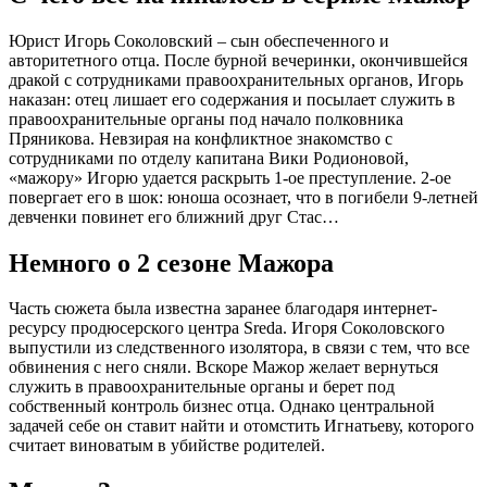
Юрист Игорь Соколовский – сын обеспеченного и
авторитетного отца. После бурной вечеринки, окончившейся
дракой с сотрудниками правоохранительных органов, Игорь
наказан: отец лишает его содержания и посылает служить в
правоохранительные органы под начало полковника
Пряникова. Невзирая на конфликтное знакомство с
сотрудниками по отделу капитана Вики Родионовой,
«мажору» Игорю удается раскрыть 1-ое преступление. 2-ое
повергает его в шок: юноша осознает, что в погибели 9-летней
девченки повинет его ближний друг Стас…
Немного о 2 сезоне Мажора
Часть сюжета была известна заранее благодаря интернет-
ресурсу продюсерского центра Sreda. Игоря Соколовского
выпустили из следственного изолятора, в связи с тем, что все
обвинения с него сняли. Вскоре Мажор желает вернуться
служить в правоохранительные органы и берет под
собственный контроль бизнес отца. Однако центральной
задачей себе он ставит найти и отомстить Игнатьеву, которого
считает виноватым в убийстве родителей.