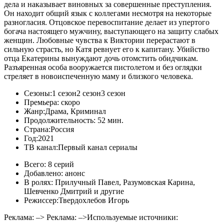
дела и наказывает виновных за совершенные преступления.
Он находит общий язык с коллегами несмотря на некоторые
разногласия. Отцовское перевоспитание делает из упертого
богача настоящего мужчину, выступающего на защиту слабых
женщин. Любовные чувства к Виктории перерастают в
сильную страсть, но Катя ревнует его к капитану. Убийство
отца Екатерины вынуждают дочь отомстить обидчикам.
Разъяренная особа вооружается пистолетом и без оглядки
стреляет в новоиспеченную маму и близкого человека.
Сезоны:
1 сезон
2 сезон
3 сезон
Премьера:
скоро
Жанр:
Драма, Криминал
Продолжительность:
52 мин.
Страна:
Россия
Год:
2021
ТВ канал:
Первый канал сериалы
Всего:
8 серий
Добавлено:
анонс
В ролях:
Прилучный Павел, Разумовская Карина,
Шевченко Дмитрий и другие
Режиссер:
Твердохлебов Игорь
Реклама: –> Реклама: –>
Используемые источники: