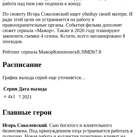
работа над ним уже подошла к концу.
По сюжету Игорь Соколовский ищет убийцу своей матери. И
ради этой цели он устраивается на работу в
правоохранительные органы. События фильма дополнят
сюжет сериала «Мажор». Также в 2020 году планируют
закончить съемки 4 сезона. Кстати, всего запланировано 8
эпизодов.
Рейтинг сериала МажорКинопоиск8.3IMDb7.8
Расписание
График выхода серий еще уточняется…
Серия
Дата выхода
⭐ 4х1
? 2021
Главные герои
Игорь Соколовский
. Сын богатого и влиятельного
бизнесмена. Под принуждением отца устраивается работать в
полицию. Новая работа и коллектив позитивно влияют на