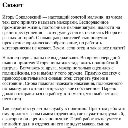
Сюжет
Игорь Соколовский — настоящий золотой мальчик, из числа
тех, кого принято называть мажорами. Беспорядочное
прожигание жизни, постоянные пьяные загулы, шалости на
грани преступления — отец уже устал вытаскивать Игоря из
разных историй. С помощью родителей сын получил
прекрасное юридическое образование, но работать
категорически не желает. Зачем, если отец и так за все платит?
Наконец нервы папы не выдерживают. Во время очередной
пьянки приятеля Игоря попытался задержать полицейский
патруль. Вступаясь за друга, мажор не только сцепился с
полицейским, но и выбил у того оружие. Прямую схватку с
правоохранительными силами отец стерпеть уже не в
состоянии. Снова помогая избежать наказания, положенного
по закону, он готовит отпрыску свое собственное. Парень
должен отправиться на работу, в то место, что выберет для
него отец.
Так герой поступает на службу в полицию. При этом работать
ему придется в том самом отделении, где служит патрульный,
с которым он сцепился по пьянке. Герой работать не умеет и
не любит, да и в отделении его не ждут: мажор, сынок