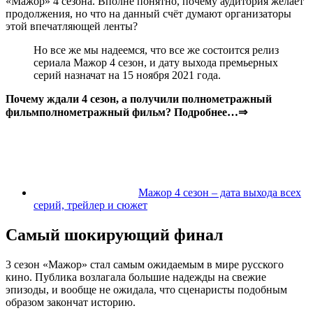
«Мажор» 4 сезона. Вполне понятно, почему аудитория желает
продолжения, но что на данный счёт думают организаторы
этой впечатляющей ленты?
Но все же мы надеемся, что все же состоится релиз
сериала Мажор 4 сезон, и дату выхода премьерных
серий назначат на
15 ноября 2021 года
.
Почему ждали 4 сезон, а получили полнометражный
фильм
полнометражный фильм? Подробнее…
⇒
Мажор 4 сезон – дата выхода всех
серий, трейлер и сюжет
Самый шокирующий финал
3 сезон «Мажор» стал самым ожидаемым в мире русского
кино. Публика возлагала большие надежды на свежие
эпизоды, и вообще не ожидала, что сценаристы подобным
образом закончат историю.