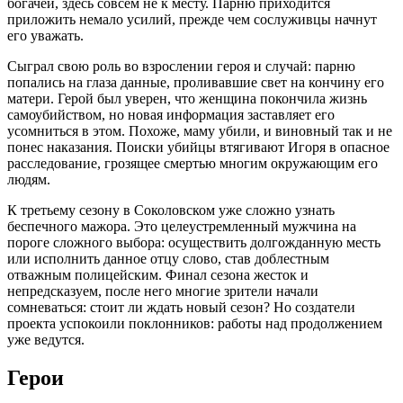
богачей, здесь совсем не к месту. Парню приходится
приложить немало усилий, прежде чем сослуживцы начнут
его уважать.
Сыграл свою роль во взрослении героя и случай: парню
попались на глаза данные, проливавшие свет на кончину его
матери. Герой был уверен, что женщина покончила жизнь
самоубийством, но новая информация заставляет его
усомниться в этом. Похоже, маму убили, и виновный так и не
понес наказания. Поиски убийцы втягивают Игоря в опасное
расследование, грозящее смертью многим окружающим его
людям.
К третьему сезону в Соколовском уже сложно узнать
беспечного мажора. Это целеустремленный мужчина на
пороге сложного выбора: осуществить долгожданную месть
или исполнить данное отцу слово, став доблестным
отважным полицейским. Финал сезона жесток и
непредсказуем, после него многие зрители начали
сомневаться: стоит ли ждать новый сезон? Но создатели
проекта успокоили поклонников: работы над продолжением
уже ведутся.
Герои