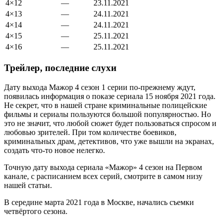
4×12
—
23.
11
.
2021
4×13
—
24.
11
.
2021
4×14
—
24.
11
.
2021
4×15
—
25.
11
.
2021
4×16
—
25.
11
.
2021
Трейлер, последние слухи
Дату выхода Мажор 4 сезон 1 серии по-прежнему ждут,
появилась информация о показе сериала 15 ноября 2021 года.
Не секрет, что в нашей стране криминальные полицейские
фильмы и сериалы пользуются большой популярностью. Но
это не значит, что любой сюжет будет пользоваться спросом и
любовью зрителей. При том количестве боевиков,
криминальных драм, детективов, что уже вышли на экранах,
создать что-то новое нелегко.
Точную дату выхода сериала «Мажор» 4 сезон на Первом
канале, с расписанием всех серий, смотрите в самом низу
нашей статьи.
В середине марта 2021 года в Москве, начались съемки
четвёртого сезона.