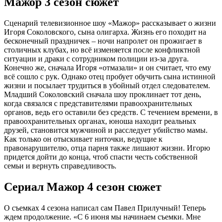
Мажор 3 сезон сюжет
Сценарий телевизионное шоу «Мажор» рассказывает о жизни
Игоря Соколовского, сына олигарха. Жизнь его походит на
бесконечный праздничек – ночи напролет он прожигает в
столичных клубах, но всё изменяется после конфликтной
ситуации и драки с сотрудником полиции из-за друга.
Конечно же, сначала Игоря «отмазали» и он считает, что ему
всё сошло с рук. Однако отец пробует обучить сына истинной
жизни и посылает трудиться в убойный отдел следователем.
Младший Соколовский сначала шоу проклинает тот день,
когда связался с представителями правоохранительных
органов, ведь его оставили без средств. С течением времени, в
правоохранительных органах, юноша находит реальных
друзей, становится мужчиной и расследует убийство мамы.
Как только он отыскивает ниточки, ведущие к
правонарушителю, отца парня также лишают жизни. Игорю
придется дойти до конца, чтоб спасти честь собственной
семьи и вернуть справедливость.
Сериал Мажор 4 сезон сюжет
О съемках 4 сезона написал сам Павел Прилучный! Теперь
ждем продолжение. «С 6 июня мы начинаем съемки. Мне