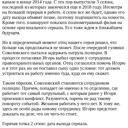
канале в конце 2014 года. С тех пор выпустили 3 сезона,
последний из которых закончился еще в 2018 году. Несмотря
на большой перерыв в работе, 4 сезон все же будет, однако его
дату выхода объявят позже, поэтому подпишитесь на новости.
Кроме того, планируют показать полнометражный фильм на
основе оригинального сериала. Его тоже ждем в ближайшем
будущем.
Но в определенный момент отец нашего героя решил, что
больше так продолжаться не может. После очередной гулянки
Соколовского пытался задержать патруль полиции. В
процессе потасовки Игорь выбил оружие у сотрудника
правоохранительных органов. Отец согласился помочь Игорю
и в этот раз, но он поставил сыну одно условие: тот должен
устроиться на работу именно туда, куда он ему скажет.
Таким образом, Соколовский становится сотрудником
полиции. Причем, попадает он именно в то отделение, где
работает тот самый патрульный, с которым ранее у Игоря
произошел конфликт. Разумеется, парень не рад такому
повороту событий. Желания работать у него нет. К тому же,
здесь не особо рады новому сотруднику. Игорю предстоит
доказать на деле, что он чего-то стоит.
Горячая точка 2 сезон: дата выхода сериала.