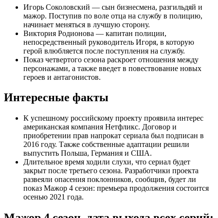
Игорь Соколовский — сын бизнесмена, разгильдяй и
мажор. Поступив по воле отца на службу в полицию,
начинает меняться в лучшую сторону.
Виктория Родионова — капитан полиции,
непосредственный руководитель Игоря, в которую
герой влюбляется после поступления на службу.
Показ четвертого сезона раскроет отношения между
персонажами, а также введет в повествование новых
героев и антагонистов.
Интересные факты
К успешному российскому проекту проявила интерес
американская компания Нетфликс. Договор и
приобретении прав напрокат сериала был подписан в
2016 году. Также собственные адаптации решили
выпустить Польша, Германия и США.
Длительное время ходили слухи, что сериал будет
закрыт после третьего сезона. Разработчики проекта
развеяли опасения поклонников, сообщив, будет ли
показ Мажор 4 сезон: премьера продолжения состоится
осенью 2021 года.
Мажор 4 сезон, дата выхода всех серий: