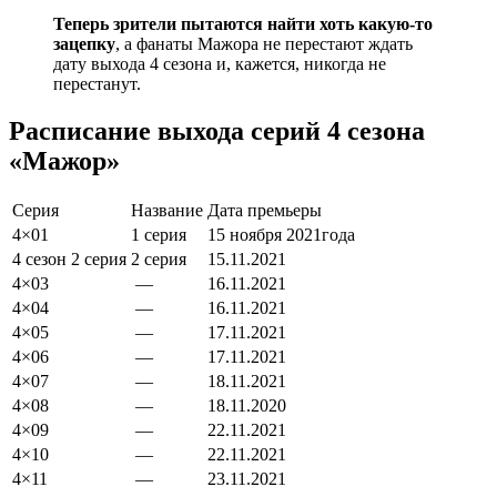
Теперь зрители пытаются найти хоть какую-то
зацепку
, а фанаты Мажора не перестают ждать
дату выхода 4 сезона и, кажется, никогда не
перестанут.
Расписание выхода серий 4 сезона
«Мажор»
Серия
Название
Дата премьеры
4×01
1 серия
15
ноября
2021
года
4 сезон 2 серия
2 серия
15.
11
.
2021
4×03
—
16.
11
.
2021
4×04
—
16.
11
.
2021
4×05
—
17.
11
.
2021
4×06
—
17.
11
.
2021
4×07
—
18.
11
.
2021
4×08
—
18.
11
.
2020
4×09
—
22.
11
.
2021
4×10
—
22.
11
.
2021
4×11
—
23.
11
.
2021