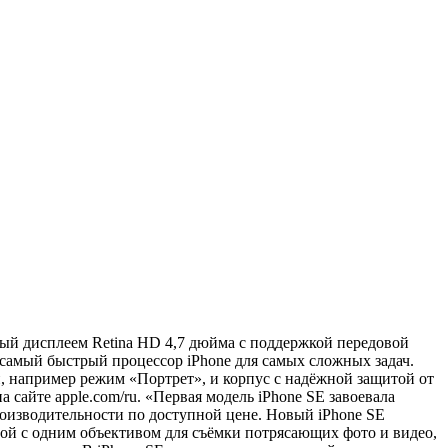
ый дисплеем Retina HD 4,7 дюйма с поддержкой передовой
 самый быстрый процессор iPhone для самых сложных задач.
, например режим «Портрет», и корпус с надёжной защитой от
сайте apple.com/ru. «Первая модель iPhone SE завоевала
оизводительности по доступной цене. Новый iPhone SE
рой с одним объективом для съёмки потрясающих фото и видео,