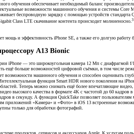
ого обучения обеспечивает необходимый баланс производительн
ектуальные возможности машинного обучения и системы Core ML
рживает беспроводную зарядку с помощью устройств стандарта Q
igabit Class LTE скачивание контента происходит молниеносно.
ет мощь и эффективность iPhone SE, а также его долгую работу б
роцессору A13 Bionic
рии iPhone — это широкоугольная камера 12 Мп с диафрагмой f/
вать ещё больше возможностей цифровой съёмки, в том числе ре
ует возможности машинного обучения и способен оценивать глу
нтеллектуальная функция Smart HDR нового поколения на iPhon
областей. Теперь можно снимать ещё более впечатляющие видео, 
видео высокого качества в формате 4K с частотой до 60 кадров 
адров в секунду. А функция QuickTake позволяет пользователям 
ям приложений «Камера» и «Фото» в iOS 13 встроенные возможн
упны только для обработки фотографий.
истеме продуктов, сервисов и аксессуаров Apple. К услугам пол