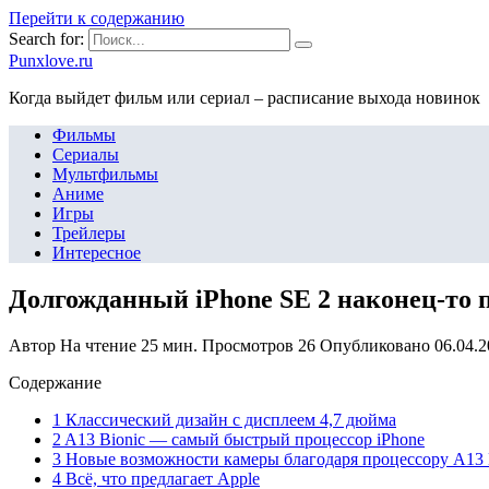
Перейти к содержанию
Search for:
Punxlove.ru
Когда выйдет фильм или сериал – расписание выхода новинок
Фильмы
Сериалы
Мультфильмы
Аниме
Игры
Трейлеры
Интересное
Долгожданный iPhone SE 2 наконец-то п
Автор
На чтение
25 мин.
Просмотров
26
Опубликовано
06.04.
Содержание
1 Классический дизайн с дисплеем 4,7 дюйма
2 A13 Bionic — самый быстрый процессор iPhone
3 Новые возможности камеры благодаря процессору A13 
4 Всё, что предлагает Apple