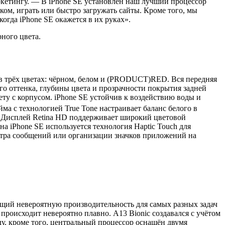
ркетингу. — В iPhone SE установлен наш лучший процессор
уком, играть или быстро загружать сайты. Кроме того, мы
гда iPhone SE окажется в их руках».
ного цвета.
 в трёх цветах: чёрном, белом и (PRODUCT)RED. Вся передняя
ого оттенка, глубины цвета и прозрачности покрытия задней
ту с корпусом. iPhone SE устойчив к воздействию воды и
ма с технологией True Tone настраивает баланс белого в
. Дисплей Retina HD поддерживает широкий цветовой
а iPhone SE используется технология Haptic Touch для
отра сообщений или организации значков приложений на
ающий невероятную производительность для самых разных задач
происходит невероятно плавно. A13 Bionic создавался с учётом
ду, кроме того, центральный процессор оснащён двумя