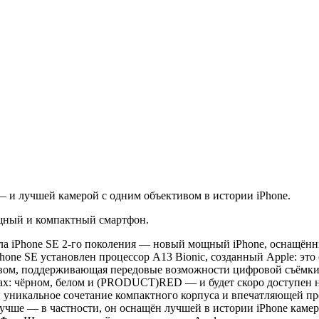
 и лучшей камерой с одним объективом в истории iPhone.
щный и компактный смартфон.
а iPhone SE 2-го поколения — новый мощный iPhone, оснащённ
one SE установлен процессор A13 Bionic, созданный Apple: это
тивом, поддерживающая передовые возможности цифровой съёмки
ах: чёрном, белом и (PRODUCT)RED — и будет скоро доступен на 
 уникальное сочетание компактного корпуса и впечатляющей пр
лучше — в частности, он оснащён лучшей в истории iPhone каме