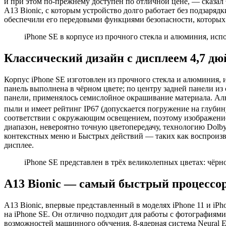
и при этом по-прежнему доступен по отличной цене, — сказа
A13 Bionic, с которым устройство долго работает без подзаряд
обеспечили его передовыми функциями безопасности, которых т
iPhone SE в корпусе из прочного стекла и алюминия, исп
Классический дизайн с дисплеем 4,7 д
Корпус iPhone SE изготовлен из прочного стекла и алюминия, 
панель выполнена в чёрном цвете; по центру задней панели из
панели, применялось семислойное окрашивание материала. Алю
пыли и имеет рейтинг IP67 (допускается погружение на глубин
соответствии с окружающим освещением, поэтому изображение 
диапазон, невероятно точную цветопередачу, технологию Dolby 
контекстных меню и Быстрых действий — таких как воспроизв
дисплее.
iPhone SE представлен в трёх великолепных цветах: чё
A13 Bionic — самый быстрый процессор
A13 Bionic, впервые представленный в моделях iPhone 11 и iP
на iPhone SE. Он отлично подходит для работы с фотографиями
возможностей машинного обучения. 8-ядерная система Neural E