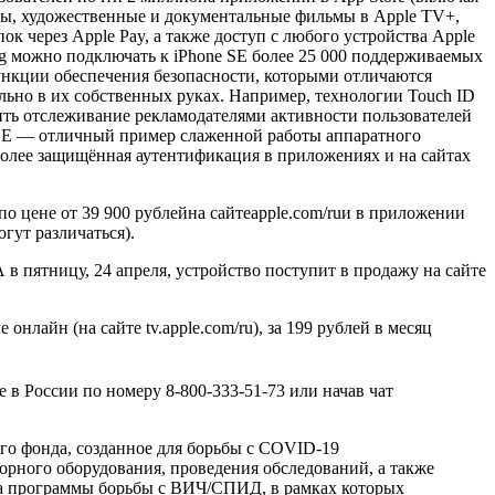
ы, художественные и документальные фильмы в Apple TV+,
к через Apple Pay, а также доступ с любого устройства Apple
ng можно подключать к iPhone SE более 25 000 поддерживаемых
 функции обеспечения безопасности, которыми отличаются
льно в их собственных руках. Например, технологии Touch ID
тить отслеживание рекламодателями активности пользователей
 SE — отличный пример слаженной работы аппаратного
более защищённая аутентификация в приложениях и на сайтах
по цене от 39 900 рублейна сайтеapple.com/ruи в приложении
гут различаться).
А в пятницу, 24 апреля, устройство поступит в продажу на сайте
нлайн (на сайте tv.apple.com/ru), за 199 рублей в месяц
e в России по номеру 8‑800‑333‑51‑73 или начав чат
го фонда, созданное для борьбы с COVID-19
рного оборудования, проведения обследований, а также
 на программы борьбы с ВИЧ/СПИД, в рамках которых