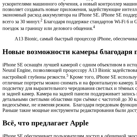
ускорителями машинного обучения, а новый контроллер машинн
позволяет создавать новые приложения, задействующие интелл
экономный расход аккумулятора на iPhone SE. iPhone SE подде
2
всего за 30 минут.
Благодаря поддержке стандартов Wi-Fi 6 и G
4
поездок за границу или делового общения.
A13 Bionic, самый быстрый процессор iPhone, обеспечива
Новые возможности камеры благодаря п
iPhone SE оснащён лучшей камерой с одним объективом в исто
Neural Engine, позволяющей процессору A13 Bionic задейство
5
настройкой глубины резкости.
Кроме того, iPhone SE использ
отличные портреты можно снимать и на фронтальную камеру. И
подсветку для выразительного чередования светлых и тёмных 
и задней камер. Камера на задней панели поддерживает запись 
детальными светлыми областями при съёмке с частотой до 30 к
видеосъёмке, не изменяя режим. Благодаря передовым функци
Раньше такие мощные инструменты редактирования были дост
Всё, что предлагает Apple
iPhone SE обеспечивает пользователям доступ к обширной экос