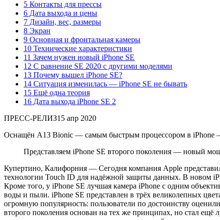
5 Контакты для прессы
6 Дата выхода и цены
7 Дизайн, вес, размеры
8 Экран
9 Основная и фронтальная камеры
10 Технические характеристики
11 Зачем нужен новый iPhone SE
12 С равнение SE 2020 с другими моделями
13 Почему вышел iPhone SE?
14 Ситуация изменилась — iPhone SE не бывать
15 Ещё одна теория
16 Дата выхода iPhone SE 2
ПРЕСС-РЕЛИЗ
15 апр 2020
Оснащён A13 Bionic — самым быстрым процессором в iPhone —
Представляем iPhone SE второго поколения — новый мо
Купертино, Калифорния — Сегодня компания Apple представил
технологии Touch ID для надёжной защиты данных. В новом iPh
Кроме того, у iPhone SE лучшая камера iPhone с одним объек
воды и пыли. iPhone SE представлен в трёх великолепных цвет
огромную популярность: пользователи по достоинству оценили
второго поколения основан на тех же принципах, но стал ещё 