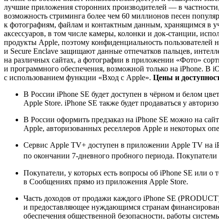
лучшие приложения сторонних производителей — в частности,
возможность стриминга более чем 60 миллионов песен популярны
к фотографиям, файлам и контактным данным, хранящимся в учё
аксессуаров, в том числе камеры, колонки и док-станции, исп
продукты Apple, поэтому конфиденциальность пользователей н
и Secure Enclave защищают данные отпечатков пальцев, интелл
на различных сайтах, а фотографии в приложении «Фото» сор
и программного обеспечения, возможной только на iPhone. В 
с использованием функции «Вход с Apple».
Цены и доступнос
В России iPhone SE будет доступен в чёрном и белом цве
Apple Store. iPhone SE также будет продаваться у автори
В России оформить предзаказ на iPhone SE можно на сайте
Apple, авторизованных реселлеров Apple и некоторых опе
Сервис Apple TV+ доступен в приложении Apple TV на iPhon
по окончании 7‑дневного пробного периода. Покупатели i
Покупатели, у которых есть вопросы об iPhone SE или о т
в Сообщениях прямо из приложения Apple Store.
Часть доходов от продажи каждого iPhone SE (PRODUCT)
и предоставляющее нуждающимся странам финансирование
обеспечения общественной безопасности, работы систем