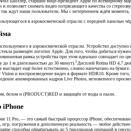
л Фил Шиллер, старший вице-президент Apple по всемирному ма
ки и позволяет снимать видео потрясающего качества со стереозв
ак ждут наши пользователи. Мы с нетерпением ждём момента, ко
ользующегося в аэрокосмической отрасли с передней панелью чёр
юйма
используемого в аэрокосмической отрасли. Устройство доступно
 стекла размещён логотип Apple. Для того, чтобы добиться нужн
миниевая рамка устройства при этом идеально совпадает по цве
1
у до 1 м длительностью до 30 минут).
Дисплей Retina HD 4,7 дюй
выглядит ещё более естественно, словно напечатано на бумаге
Vision и воспроизведение видео в формате HDR10. Кроме того, н
едение анимированных кадров Live Photos, мгновенного просм
рном, белом и (PRODUCT)RED и защищён от воды и пыли.
 iPhone
hone 11 Pro, — это самый быстрый процессор iPhone, обеспечив
, игр, погружения в дополненную реальность — любое действие 
ngine способна обрабатывать до 5 триллионов операций в секун