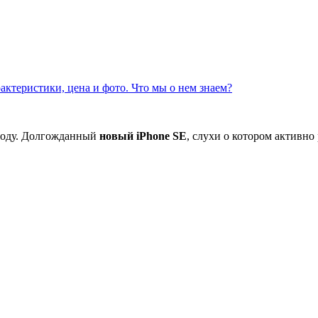
рактеристики, цена и фото. Что мы о нем знаем?
 году. Долгожданный
новый iPhone SE
, слухи о котором активно