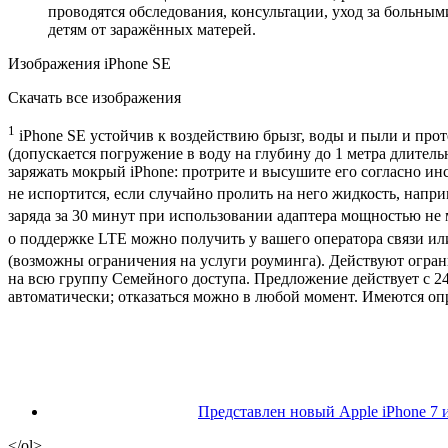
проводятся обследования, консультации, уход за больным
детям от заражённых матерей.
Изображения iPhone SE
Скачать все изображения
1
iPhone SE устойчив к воздействию брызг, воды и пыли и про
(допускается погружение в воду на глубину до 1 метра длител
заряжать мокрый iPhone: протрите и высушите его согласно инс
не испортится, если случайно пролить на него жидкость, наприм
заряда за 30 минут при использовании адаптера мощностью не 
о поддержке LTE можно получить у вашего оператора связи или
(возможны ограничения на услуги роуминга). Действуют огра
на всю группу Семейного доступа. Предложение действует c 24
автоматически; отказаться можно в любой момент. Имеются оп
Представлен новый Apple iPhone 7 и
</ol>