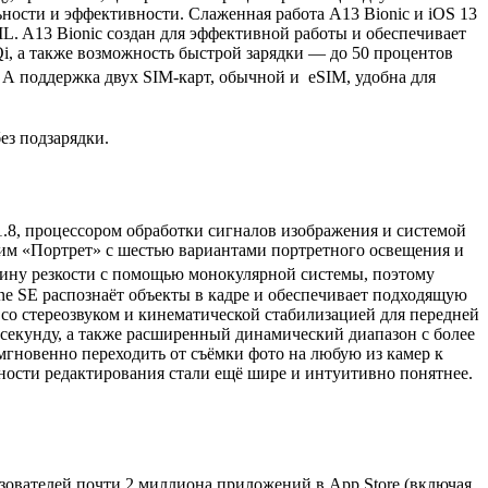
ости и эффективности. Слаженная работа A13 Bionic и iOS 13
. A13 Bionic создан для эффективной работы и обеспечивает
i, а также возможность быстрой зарядки — до 50 процентов
3
А поддержка двух SIM‑карт, обычной и eSIM, удобна для
ез подзарядки.
1.8, процессором обработки сигналов изображения и системой
жим «Портрет» с шестью вариантами портретного освещения и
бину резкости с помощью монокулярной системы, поэтому
e SE распознаёт объекты в кадре и обеспечивает подходящую
со стереозвуком и кинематической стабилизацией для передней
в секунду, а также расширенный динамический диапазон с более
мгновенно переходить от съёмки фото на любую из камер к
ости редактирования стали ещё шире и интуитивно понятнее.
ьзователей почти 2 миллиона приложений в App Store (включая