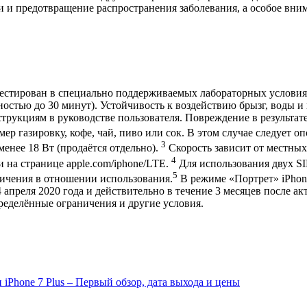
и и предотвращение распространения заболевания, а особое вним
тестирован в специально поддерживаемых лабораторных условиях
ьностью до 30 минут). Устойчивость к воздействию брызг, воды 
трукциям в руководстве пользователя. Повреждение в результате
ер газировку, кофе, чай, пиво или сок. В этом случае следует о
3
менее 18 Вт (продаётся отдельно).
Скорость зависит от местны
4
 на странице apple.com/iphone/LTE.
Для использования двух SI
5
ничения в отношении использования.
В режиме «Портрет» iPhone
 апреля 2020 года и действительно в течение 3 месяцев после а
ределённые ограничения и другие условия.
 iPhone 7 Plus – Первый обзор, дата выхода и цены