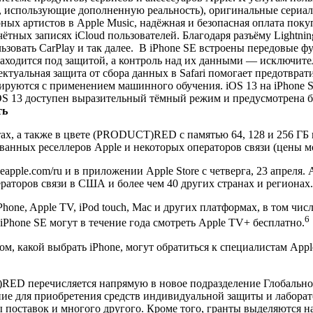
 использующие дополненную реальность), оригинальные сериал
х артистов в Apple Music, надёжная и безопасная оплата покупо
тных записях iCloud пользователей. Благодаря разъёму Lightni
ользовать CarPlay и так далее. В iPhone SE встроены передовые
аходится под защитой, а контроль над их данными — исключите
ектуальная защита от сбора данных в Safari помогает предотвра
тируются с применением машинного обучения. iOS 13 на iPhone
iOS 13 доступен выразительный тёмный режим и предусмотрена 
ть
тах, а также в цвете (PRODUCT)RED с памятью 64, 128 и 256 ГБ 
зованных реселлеров Apple и некоторых операторов связи (цены мо
apple.com/ru и в приложении Apple Store с четверга, 23 апреля. 
раторов связи в США и более чем 40 других странах и регионах.
e, Apple TV, iPod touch, Mac и других платформах, в том числе о
6
Phone SE могут в течение года смотреть Apple TV+ бесплатно.
ом, какой выбрать iPhone, могут обратиться к специалистам Appl
RED перечисляется напрямую в новое подразделение Глобально
 для приобретения средств индивидуальной защиты и лаборато
ы поставок и многого другого. Кроме того, гранты выделяются