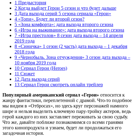
1 Предыстория
2 Когда выйдет Герои 5 сезон и что будет дальше
3 Дата выхода серий 5 сезона сериала «Герои»
4 «Топи». Будет ли второй сезон?
5 «Зона комфорта»: дата выхода второго сезона
6 «Игра на выживание»: дата выхода второго сезона
7 «Игра престолов» 8 сезон дата выхода – 14 апреля
2019 года
8 «Синичка» 1 сезон (2 часть) дата выхода – 1 декабря
2018 года
9 «Чернобыль. Зона отчуждения» 3 сезон дата выхода –
10 ноября 2019 года
10 Сериал Герои (Heroes)
11 Сюжет
12 Дата выхода серий
13 Сериал Герои смотреть онлайн трейлер
Популярный американский сериал «Герои»
относится к
жанру фантастики, переплетенной с драмой. Что-то подобное
мы видим в «Отбросах», но здесь круг персонажей намного
шире и нельзя выделить ключевую пару-тройку актеров, ведь
герой каждого из них заставляет переживать за свою судьбу.
Что же, давайте поближе познакомимся со всеми гранями
этого кинопродукта и узнаем, будет ли продолжаться его
загадочная история.