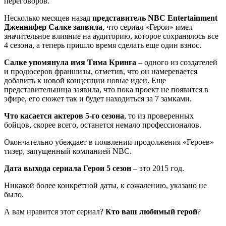
переговоров.
Несколько месяцев назад
представитель NBC Entertainment
Дженнифер Салке заявила
, что сериал «Герои» имел
значительное влияние на аудиторию, которое сохранялось все
4 сезона, а теперь пришло время сделать еще один взнос.
Салке упомянула имя Тима Кринга
– одного из создателей
и продюсеров франшизы, отметив, что он намеревается
добавить к новой концепции новые идеи. Еще
представительница заявила, что пока проект не появится в
эфире, его сюжет так и будет находиться за 7 замками.
Что касается актеров 5-го сезона
, то из проверенных
бойцов, скорее всего, останется немало профессионалов.
Окончательно убеждает в появлении продолжения «Героев»
тизер, запущенный компанией NBC.
Дата выхода сериала Герои 5 сезон
– это 2015 год.
Никакой более конкретной даты, к сожалению, указано не
было.
А вам нравится этот сериал?
Кто ваш любимый герой
?