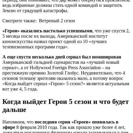
ведь избранные должны стать одной командой и защитить
Землю от грядущей катастрофы.
Смотрите также:
Ветреный 2 сезон
«Герои» оказались настолько успешными
, что уже спустя 2,
5 месяца после их выхода, Американский институт
киноискусства назвал проект одной из 10 «лучших
телевизионных программ года».
А еще спустя несколько дней сериал был номинирован
Американской гильдией сценаристов на «лучший новый
сериал», а от Hollywood Foreign Press Association – на
престижную премию Золотой Глобус. Неудивительно, что 4
сезонов телешоу зрителям оказалось мало, а потому вопрос
«Когда выйдет сериал «Герои» 5 сезон?» является актуальным
вот уже 4, 5 года.
Когда выйдет Герои 5 сезон и что будет
дальше
Напомним, что
последняя серия «Героев» появилась в
эфире
8 февраля 2010 года. Так как прошло уже более 4 лет,
даже ярые поклонники франшизы начали задумываться о том,