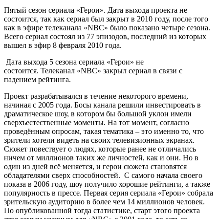
Пятый сезон сериала «Герои». Дата выхода проекта не
состоится, так как сериал был закрыт в 2010 году, после того
как в эфире телеканала «NBC» было показано четыре сезона.
Всего сериал состоял из 77 эпизодов, последний из которых
вышел в эфир 8 февраля 2010 года.
Дата выхода 5 сезона сериала «Герои» не
состоится.
Телеканал «NBC» закрыл сериал в связи с
падением рейтинга.
Проект разрабатывался в течение некоторого времени,
начиная с 2005 года. Босы канала решили инвестировать в
драматическое шоу, в котором бы большой уклон имели
сверхъестественные моменты. На тот момент, согласно
проведённым опросам, такая тематика – это именно то, что
зрители хотели видеть на своих телевизионных экранах.
Сюжет повествует о людях, которые ранее не отличались
ничем от миллионов таких же личностей, как и они. Но в
один из дней всё меняется, и герои сюжета становятся
обладателями сверх способностей. С самого начала своего
показа в 2006 году, шоу получило хорошие рейтинги, а также
популярность в прессе. Первая серия сериала «Герои» собрала
зрительскую аудиторию в более чем 14 миллионов человек.
По опубликованной тогда статистике, старт этого проекта