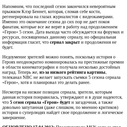
Напомним, что последний сезон закончился невероятным
прыжком Клэр Беннет, которая, сломав себе кости,
регенерировала на глазах журналистов с видеокамерами.
Именно это окончание сезона до сих пор не дает покоя
фанатам, которые все же верят в работу над продолжением
«Герои» 5 сезон. Дата выхода часто обсуждается на форумах и
ресурсах, посвященных данному сериалу, но официальная
информация гласит, что
сериал закрыт
и продолжения не
будет.
Недоумение зрителей можно понять, поскольку история о
Героях неоднократно номинировалась на престижные премии
в области кинематографии и получала несколько достойных
наград. Теперь же,
из-за низкого рейтинга картины
,
телеканал NBC не желает запускать съемки 5 сезона сериала
«Герои», хотя и планировал это делать ранее.
Несмотря на низкие позиции сериала, зрители, которым
данная история понравилась, утверждают и в душе надеются,
что
5 сезон сериала «Герои» будет
и загадочная, а также
довольно запутанная (даже слишком, по мнению критиков)
история о суперлюдях найдет свое продолжение и логическое
завершение.