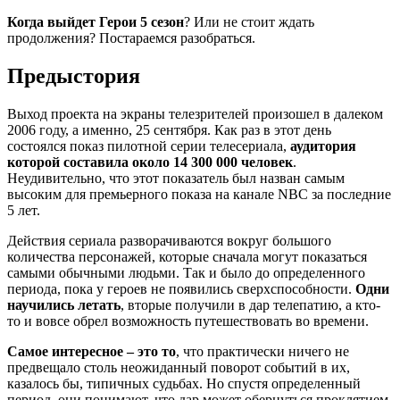
Когда выйдет Герои 5 сезон
? Или не стоит ждать
продолжения? Постараемся разобраться.
Предыстория
Выход проекта на экраны телезрителей произошел в далеком
2006 году, а именно, 25 сентября. Как раз в этот день
состоялся показ пилотной серии телесериала,
аудитория
которой составила около 14 300 000 человек
.
Неудивительно, что этот показатель был назван самым
высоким для премьерного показа на канале NBC за последние
5 лет.
Действия сериала разворачиваются вокруг большого
количества персонажей, которые сначала могут показаться
самыми обычными людьми. Так и было до определенного
периода, пока у героев не появились сверхспособности.
Одни
научились летать
, вторые получили в дар телепатию, а кто-
то и вовсе обрел возможность путешествовать во времени.
Самое интересное – это то
, что практически ничего не
предвещало столь неожиданный поворот событий в их,
казалось бы, типичных судьбах. Но спустя определенный
период, они понимают, что дар может обернуться проклятием,