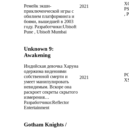
X
Ремейк экшн-
2021
PS
приключенческой игры с
, 
обилием платформинга и
боями, вышедшей в 2003
году.
Разработчики:
Ubisoft
Pune , Ubisoft Mumbai
Unknown 9:
Awakening
Индийская девочка Харуна
одержима видениями
PC
собственной смерти и
2021
X
умеет манипулировать
невидимым. Вскоре она
раскроет секреты скрытого
измерения…
Разработчики:
Reflector
Entertainment
Gotham Knights /