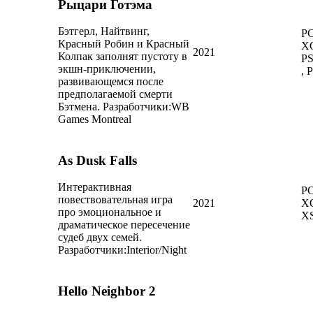
Рыцари Готэма
Бэтгерл, Найтвинг,
PC
Красный Робин и Красный
X
2021
Колпак заполнят пустоту в
PS
экшн-приключении,
, 
развивающемся после
предполагаемой смерти
Бэтмена.
Разработчики:
WB
Games Montreal
As Dusk Falls
Интерактивная
PC
повествовательная игра
2021
X
про эмоциональное и
X
драматическое пересечение
судеб двух семей.
Разработчики:
Interior/Night
Hello Neighbor 2