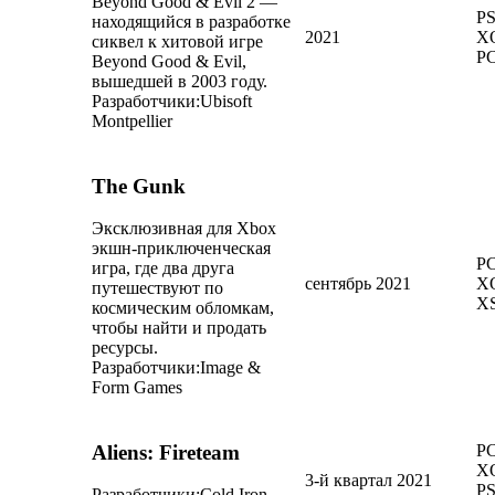
Beyond Good & Evil 2 —
PS
находящийся в разработке
2021
X
сиквел к хитовой игре
P
Beyond Good & Evil,
вышедшей в 2003 году.
Разработчики:
Ubisoft
Montpellier
The Gunk
Эксклюзивная для Xbox
экшн-приключенческая
PC
игра, где два друга
сентябрь 2021
X
путешествуют по
X
космическим обломкам,
чтобы найти и продать
ресурсы.
Разработчики:
Image &
Form Games
Aliens: Fireteam
PC
X
3-й квартал 2021
PS
Разработчики:
Cold Iron