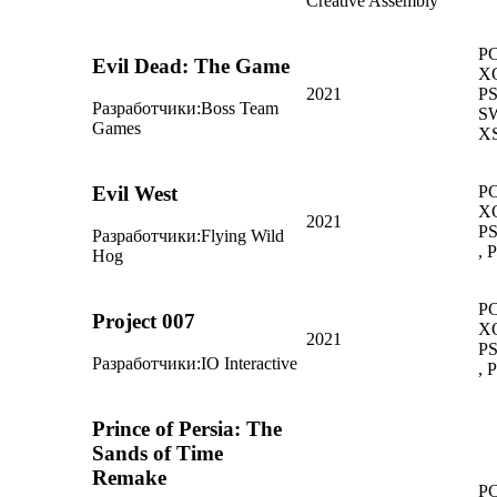
Creative Assembly
PC
Evil Dead: The Game
X
2021
PS
Разработчики:
Boss Team
S
Games
XS
Evil West
PC
X
2021
PS
Разработчики:
Flying Wild
, 
Hog
PC
Project 007
X
2021
PS
Разработчики:
IO Interactive
, 
Prince of Persia: The
Sands of Time
Remake
PC