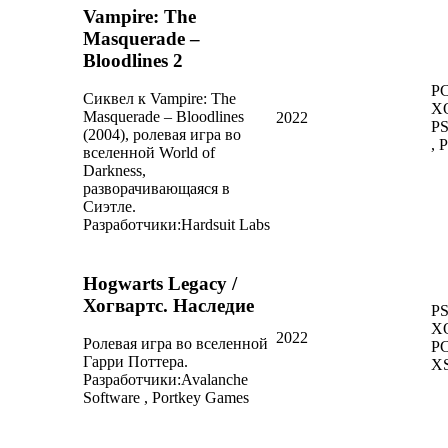
Vampire: The
Masquerade –
Bloodlines 2
PC
Сиквел к Vampire: The
X
Masquerade – Bloodlines
2022
PS
(2004), ролевая игра во
, 
вселенной World of
Darkness,
разворачивающаяся в
Сиэтле.
Разработчики:
Hardsuit Labs
Hogwarts Legacy /
Хогвартс. Наследие
PS
X
2022
Ролевая игра во вселенной
PC
Гарри Поттера.
X
Разработчики:
Avalanche
Software , Portkey Games