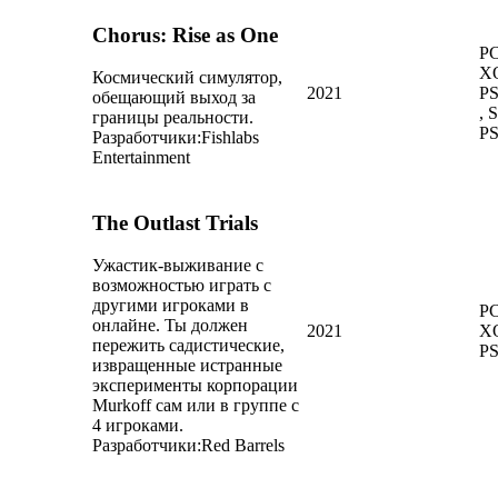
Chorus: Rise as One
PC
X
Космический симулятор,
2021
PS
обещающий выход за
, 
границы реальности.
P
Разработчики:
Fishlabs
Entertainment
The Outlast Trials
Ужастик-выживание с
возможностью играть с
другими игроками в
PC
онлайне. Ты должен
2021
X
пережить садистические,
P
извращенные истранные
эксперименты корпорации
Murkoff сам или в группе с
4 игроками.
Разработчики:
Red Barrels