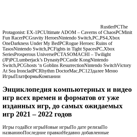
RustlerPCThe
Protagonist: EX-1PCUltimate ADOM – Caverns of ChaosPCMinit
Fun RacerPCGravity HeroesNintendo Switch,PC,PS4,Xbox
OneDarkness Under My BedPCRogue Heroes: Ruins of
TasosNintendo Switch,PCFights in Tight SpacesPC,Xbox
SeriesProsperous UniversePCTASOMACHI – Twilight
(JP)PCLumberjack’s DynastyPCCastle KongNintendo
Switch,PCGhosts ‘n Goblins ResurrectionNintendo SwitchVictory
At Sea IroncladPCRhythm DoctorMac,PC
1
23далее Меню
ИгрыПлатформыКомпании
Энциклопедия компьютерных и видео
игр всех времен и форматов от уже
изданных игр, до самых ожидаемых
игр 2021 – 2022 годов
Игры годаВсе игрыНовые игрыПо дате релизаПо
названиюПоследние правкиНедавно добавленные