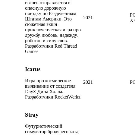
изгоев отправляется в
опасную дорожную
поездку по Разделенным
PC
2021
Штатам Америки. Это
X
сюжетная экшн-
приключенческая игра про
дружбу, любовь, надежду,
роботов и силу слов.
Разработчики:
Red Thread
Games
Icarus
Игра про космическое
2021
P
выживание от создателя
DayZ Дина Холла.
Разработчики:
RocketWerkz
Stray
Футуристический
симулятор бродячего кота,