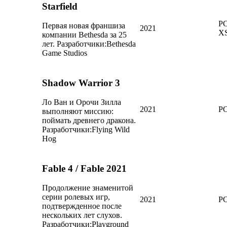
Starfield
PC
Первая новая франшиза
2021
X
компании Bethesda за 25
лет.
Разработчики:
Bethesda
Game Studios
Shadow Warrior 3
Ло Ван и Орочи Зилла
2021
P
выполняют миссию:
поймать древнего дракона.
Разработчики:
Flying Wild
Hog
Fable 4 / Fable 2021
Продолжение знаменитой
серии ролевых игр,
2021
PC
подтвержденное после
нескольких лет слухов.
Разработчики:
Playground