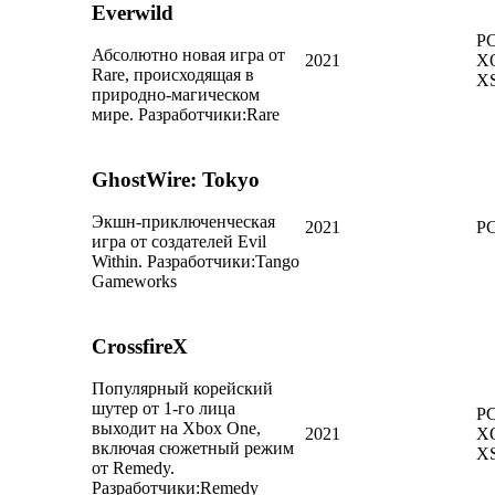
Everwild
PC
Абсолютно новая игра от
2021
X
Rare, происходящая в
X
природно-магическом
мире.
Разработчики:
Rare
GhostWire: Tokyo
Экшн-приключенческая
2021
PC
игра от создателей Evil
Within.
Разработчики:
Tango
Gameworks
CrossfireX
Популярный корейский
шутер от 1-го лица
PC
выходит на Xbox One,
2021
X
включая сюжетный режим
X
от Remedy.
Разработчики:
Remedy