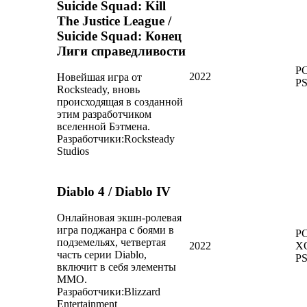
Suicide Squad: Kill
The Justice League /
Suicide Squad: Конец
Лиги справедливости
PC
2022
Новейшая игра от
P
Rocksteady, вновь
происходящая в созданной
этим разработчиком
вселенной Бэтмена.
Разработчики:
Rocksteady
Studios
Diablo 4 / Diablo IV
Онлайновая экшн-ролевая
игра поджанра с боями в
PC
подземельях, четвертая
2022
X
часть серии Diablo,
P
включит в себя элементы
MMO.
Разработчики:
Blizzard
Entertainment