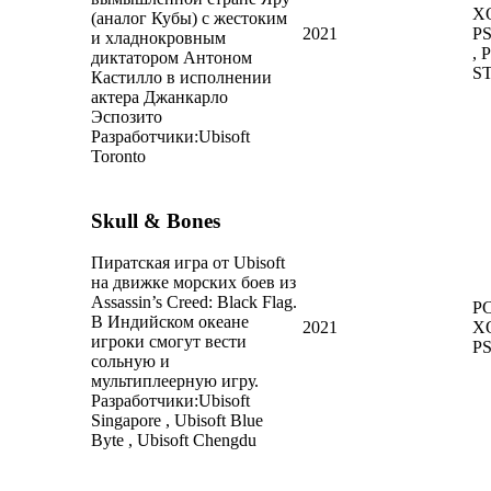
X
(аналог Кубы) с жестоким
2021
PS
и хладнокровным
, 
диктатором Антоном
S
Кастилло в исполнении
актера Джанкарло
Эспозито
Разработчики:
Ubisoft
Toronto
Skull & Bones
Пиратская игра от Ubisoft
на движке морских боев из
Assassin’s Creed: Black Flag.
PC
В Индийском океане
2021
X
игроки смогут вести
P
сольную и
мультиплеерную игру.
Разработчики:
Ubisoft
Singapore , Ubisoft Blue
Byte , Ubisoft Chengdu