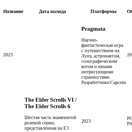
Название
Дата выхода
Платформы
О
Pragmata
Научно-
фантастическая игра
с путешествием на
2023
20
Луну, астронавтом,
голографическим
котом и иными
интригующими
странностями.
Разработчики:
Capcom
The Elder Scrolls VI /
The Elder Scrolls 6
Шестая часть знаменитой
PC
2023
ролевой серии,
P
представленная на E3