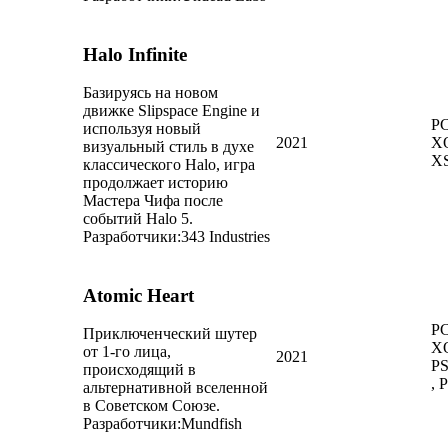
Halo Infinite
Базируясь на новом
движке Slipspace Engine и
PC
используя новый
2021
X
визуальный стиль в духе
X
классического Halo, игра
продолжает историю
Мастера Чифа после
событий Halo 5.
Разработчики:
343 Industries
Atomic Heart
PC
Приключенческий шутер
X
от 1-го лица,
2021
PS
происходящий в
, 
альтернативной вселенной
в Советском Союзе.
Разработчики:
Mundfish