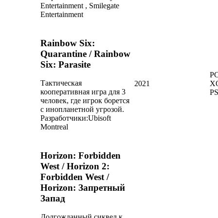
Entertainment , Smilegate
Entertainment
Rainbow Six:
Quarantine / Rainbow
Six: Parasite
PC
Тактическая
2021
X
кооперативная игра для 3
P
человек, где игрок борется
с инопланетной угрозой.
Разработчики:
Ubisoft
Montreal
Horizon: Forbidden
West / Horizon 2:
Forbidden West /
Horizon: Запретный
Запад
Долгожданный сиквел к