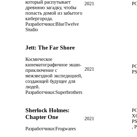
который распутывает
2021
PC
древнюю загадку, чтобы
попасть домой из забытого
кибергорода.
Разработчики:
BlueTwelve
Studio
Jett: The Far Shore
Космическое
кинематографичное экшн-
PC
2021
приключение с
P
межзвездной экспедицией,
создающей будущее для
людей.
Разработчики:
Superbrothers
Sherlock Holmes:
PC
X
Chapter One
2021
PS
, 
Разработчики:
Frogwares