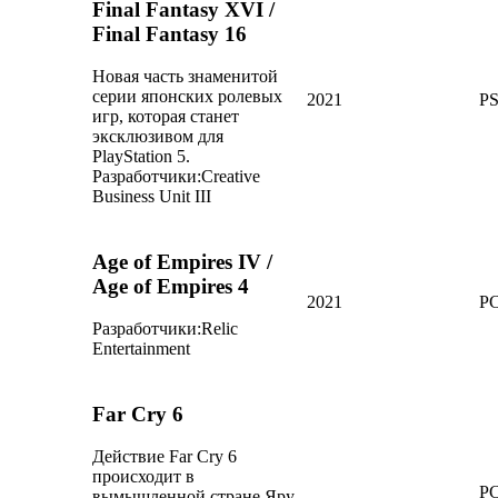
Final Fantasy XVI /
Final Fantasy 16
Новая часть знаменитой
серии японских ролевых
2021
P
игр, которая станет
эксклюзивом для
PlayStation 5.
Разработчики:
Creative
Business Unit III
Age of Empires IV /
Age of Empires 4
2021
P
Разработчики:
Relic
Entertainment
Far Cry 6
Действие Far Cry 6
происходит в
PC
вымышленной стране Яру