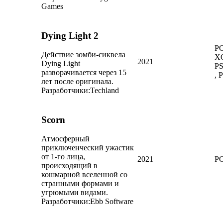
Games
Dying Light 2
PC
Действие зомби-сиквела
X
2021
Dying Light
PS
разворачивается через 15
, 
лет после оригинала.
Разработчики:
Techland
Scorn
Атмосферный
приключенческий ужастик
от 1-го лица,
2021
PC
происходящий в
кошмарной вселенной со
странными формами и
угрюмыми видами.
Разработчики:
Ebb Software