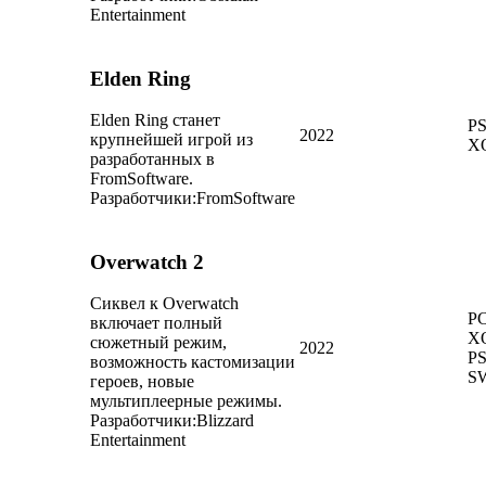
Entertainment
Elden Ring
Elden Ring станет
PS
2022
крупнейшей игрой из
X
разработанных в
FromSoftware.
Разработчики:
FromSoftware
Overwatch 2
Сиквел к Overwatch
PC
включает полный
X
сюжетный режим,
2022
PS
возможность кастомизации
S
героев, новые
мультиплеерные режимы.
Разработчики:
Blizzard
Entertainment