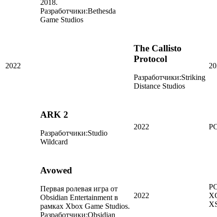
2018.
Разработчики:
Bethesda
Game Studios
The Callisto
Protocol
2022
20
Разработчики:
Striking
Distance Studios
ARK 2
2022
PC
Разработчики:
Studio
Wildcard
Avowed
PC
Первая ролевая игра от
2022
X
Obsidian Entertainment в
X
рамках Xbox Game Studios.
Разработчики:
Obsidian