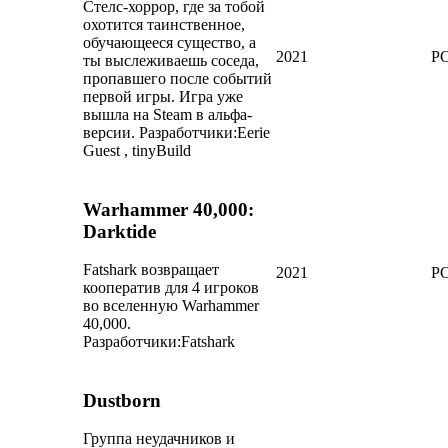
Стелс-хоррор, где за тобой
охотится таинственное,
обучающееся существо, а
2021
PC
ты выслеживаешь соседа,
пропавшего после событий
первой игры. Игра уже
вышла на Steam в альфа-
версии.
Разработчики:
Eerie
Guest , tinyBuild
Warhammer 40,000:
Darktide
Fatshark возвращает
2021
PC
кооператив для 4 игроков
во вселенную Warhammer
40,000.
Разработчики:
Fatshark
Dustborn
Группа неудачников и