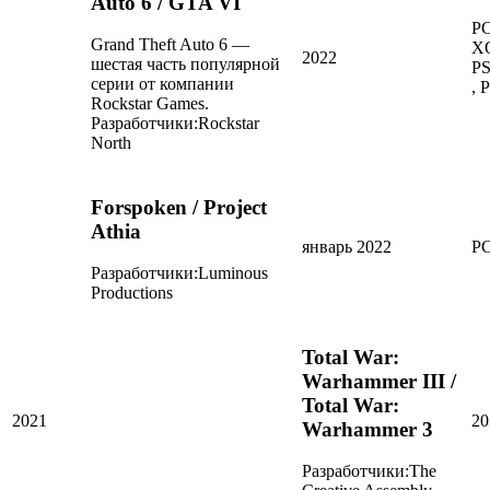
Auto 6 / GTA VI
PC
Grand Theft Auto 6 —
X
2022
шестая часть популярной
PS
серии от компании
, 
Rockstar Games.
Разработчики:
Rockstar
North
Forspoken / Project
Athia
январь 2022
PC
Разработчики:
Luminous
Productions
Total War:
Warhammer III /
Total War:
2021
20
Warhammer 3
Разработчики:
The