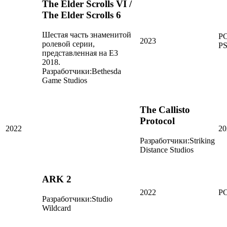
The Elder Scrolls VI /
The Elder Scrolls 6
Шестая часть знаменитой
PC
2023
ролевой серии,
P
представленная на E3
2018.
Разработчики:
Bethesda
Game Studios
The Callisto
Protocol
2022
20
Разработчики:
Striking
Distance Studios
ARK 2
2022
PC
Разработчики:
Studio
Wildcard