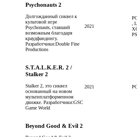
Psychonauts 2
Долгожданный сиквел к
P
культовой игре
, 
2021
Psychonauts, ставший
X
возможным благодаря
PS
краудфандингу.
Разработчики:
Double Fine
Productions
S.T.A.L.K.E.R. 2 /
Stalker 2
Stalker 2, это сиквел
2021
PC
основанный на новом
мультиплатформенном
движке.
Разработчики:
GSC
Game World
Beyond Good & Evil 2