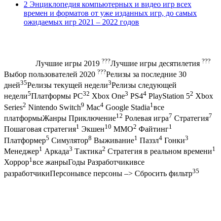
2 Энциклопедия компьютерных и видео игр всех
времен и форматов от уже изданных игр, до самых
ожидаемых игр 2021 – 2022 годов
???
???
Лучшие игры 2019
Лучшие игры десятилетия
???
Выбор пользователей 2020
Релизы за последние 30
35
3
дней
Релизы текущей недели
Релизы следующей
5
32
3
4
2
недели
Платформы PC
Xbox One
PS4
PlayStation 5
Xbox
2
9
4
1
Series
Nintendo Switch
Mac
Google Stadia
все
12
7
7
платформыЖанры Приключение
Ролевая игра
Стратегия
1
10
2
1
Пошаговая стратегия
Экшен
MMO
Файтинг
5
8
1
4
3
Платформер
Симулятор
Выживание
Паззл
Гонки
1
3
2
1
Менеджер
Аркада
Тактика
Стратегия в реальном времени
1
Хоррор
все жанрыГоды Разработчикивсе
35
разработчикиПерсонывсе персоны –> Сбросить фильтр