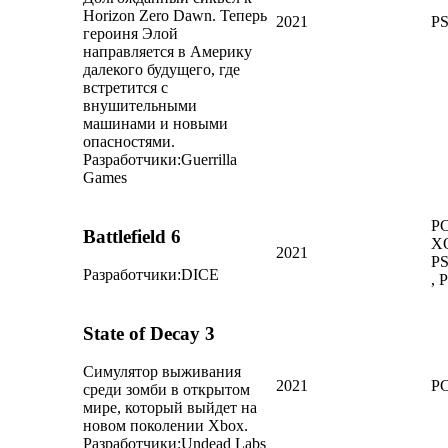
Horizon Zero Dawn. Теперь
2021
PS
героиня Элой
направляется в Америку
далекого будущего, где
встретится с
внушительными
машинами и новыми
опасностями.
Разработчики:
Guerrilla
Games
PC
Battlefield 6
X
2021
PS
Разработчики:
DICE
, 
State of Decay 3
Симулятор выживания
2021
PC
среди зомби в открытом
мире, который выйдет на
новом поколении Xbox.
Разработчики:
Undead Labs