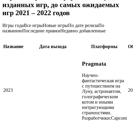
изданных игр, до самых ожидаемых
игр 2021 – 2022 годов
Игры годаВсе игрыНовые игрыПо дате релизаПо
названиюПоследние правкиНедавно добавленные
Название
Дата выхода
Платформы
О
Pragmata
Научно-
фантастическая игра
с путешествием на
2023
20
Луну, астронавтом,
голографическим
котом и иными
интригующими
странностями.
Разработчики:
Capcom