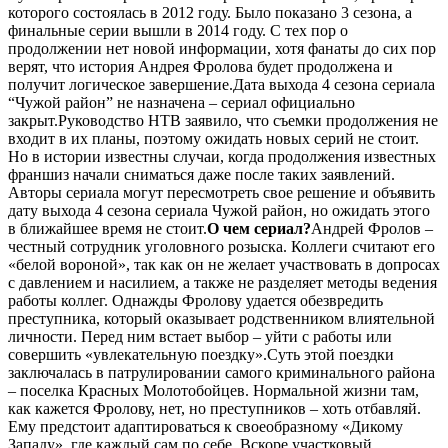
которого состоялась в 2012 году. Было показано 3 сезона, а
финальные серии вышли в 2014 году. С тех пор о
продолжении нет новой информации, хотя фанаты до сих пор
верят, что история Андрея Фролова будет продолжена и
получит логическое завершение.
Дата выхода 4 сезона сериала
“Чужой район” не назначена – сериал официально
закрыт.
Руководство НТВ заявило, что съемки продолжения не
входит в их планы, поэтому ожидать новых серий не стоит.
Но в истории известны случаи, когда продолжения известных
франшиз начали сниматься даже после таких заявлений.
Авторы сериала могут пересмотреть свое решение и объявить
дату выхода 4 сезона сериала Чужой район, но ожидать этого
в ближайшее время не стоит.
О чем сериал?
Андрей Фролов –
честный сотрудник уголовного розыска. Коллеги считают его
«белой вороной», так как он не желает участвовать в допросах
с давлением и насилием, а также не разделяет методы ведения
работы коллег. Однажды Фролову удается обезвредить
преступника, который оказывает родственником влиятельной
личности. Перед ним встает выбор – уйти с работы или
совершить «увлекательную поездку».Суть этой поездки
заключалась в патрулировании самого криминального района
– поселка Красных Молотобойцев. Нормальной жизни там,
как кажется Фролову, нет, но преступников – хоть отбавляй.
Ему предстоит адаптироваться к своеобразному «Дикому
Западу», где каждый сам по себе. Вскоре участковый