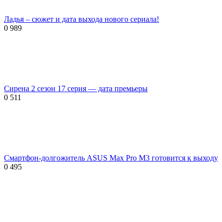
Ладья – сюжет и дата выхода нового сериала!
0
989
Сирена 2 сезон 17 серия — дата премьеры
0
511
Смартфон-долгожитель ASUS Max Pro M3 готовится к выходу
0
495