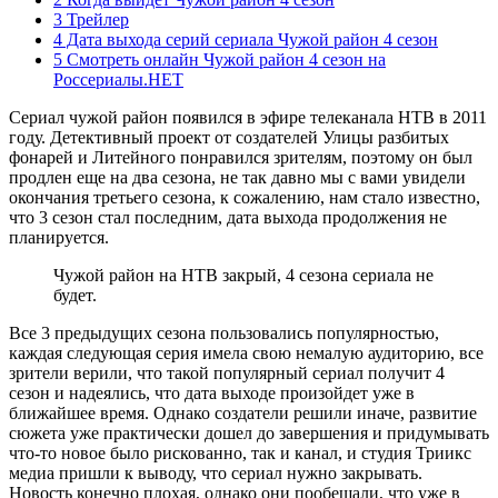
3 Трейлер
4 Дата выхода серий сериала Чужой район 4 сезон
5 Смотреть онлайн Чужой район 4 сезон на
Россериалы.НЕТ
Сериал чужой район появился в эфире телеканала НТВ в 2011
году. Детективный проект от создателей Улицы разбитых
фонарей и Литейного понравился зрителям, поэтому он был
продлен еще на два сезона, не так давно мы с вами увидели
окончания третьего сезона, к сожалению, нам стало известно,
что 3 сезон стал последним, дата выхода продолжения не
планируется.
Чужой район на НТВ закрый, 4 сезона сериала не
будет.
Все 3 предыдущих сезона пользовались популярностью,
каждая следующая серия имела свою немалую аудиторию, все
зрители верили, что такой популярный сериал получит 4
сезон и надеялись, что дата выходе произойдет уже в
ближайшее время. Однако создатели решили иначе, развитие
сюжета уже практически дошел до завершения и придумывать
что-то новое было рискованно, так и канал, и студия Триикс
медиа пришли к выводу, что сериал нужно закрывать.
Новость конечно плохая, однако они пообещали, что уже в