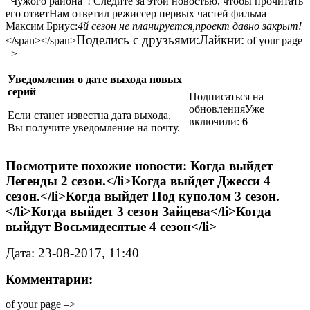
“Чужого района”! Следите за этой новостью, чтобы прочитать
его ответНам ответил режиссер первых частей фильма
Максим Бриус:
4й сезон не планируется,проект давно закрыт!
Поделись с друзьями:
Лайкни:
</span></span>
of your page
–>
Уведомления о дате выхода новых
серий
Подписаться на
обновленияУже
Если станет известна дата выхода,
включили:
6
Вы получите уведомление на почту.
Посмотрите похожие новости: Когда выйдет
Легенды 2 сезон.</li>Когда выйдет Джесси 4
сезон.</li>Когда выйдет Под куполом 3 сезон.
</li>Когда выйдет 3 сезон Зайцева</li>Когда
выйдут Восьмидесятые 4 сезон</li>
Дата: 23-08-2017, 11:40
Комментарии:
of your page –>