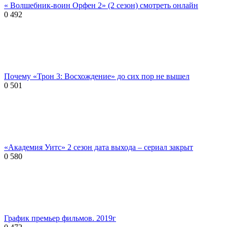
« Волшебник-воин Орфен 2» (2 сезон) смотреть онлайн
0
492
Почему «Трон 3: Восхождение» до сих пор не вышел
0
501
«Академия Уитс» 2 сезон дата выхода – сериал закрыт
0
580
График премьер фильмов. 2019г