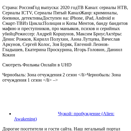
Страна:
Россия
Год выпуска:
2020 год
ТВ Канал:
сериалы НТВ,
Сериалы ICTV, Сериалы Пятый Канал
Жанр:
криминалы,
боевики, детективы
Доступен на:
iPhone, iPad, Android и
Смарт-ТВ
Из Цикла:
Полиция и Копы Ментов, банду бандитов
мафию и преступников, про маньяков, психов и серийных
убийц
Режиссер:
Андрей Коршунов, Максим Бриус
Актёры:
Денис Рожков, Кирилл Полухин, Анна Лутцева, Вячеслав
Аркунов, Сергей Колос, Зоя Буряк, Евгений Леонов-
Гладышев, Екатерина Проскурина, Игорь Головин, Даниил
Кокин
Смотреть Фильмы Онлайн в UHD
Чернобыль: Зона отчуждения 2 сезон
</li>
Чернобыль: Зона
отчуждения 1 сезон
</li> –>
Чужой: пробуждение (Alien:
Awakening)
Дорогие посетители и гости сайта. Наш легальный портал