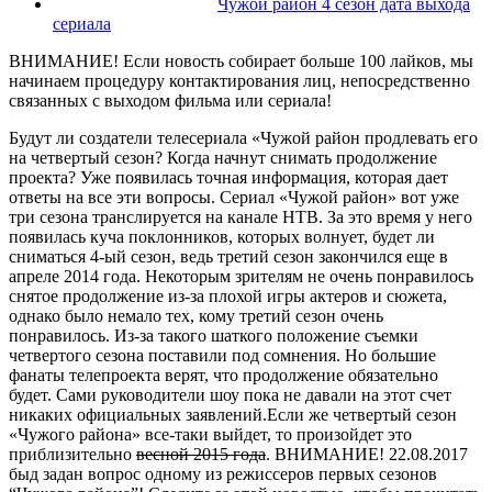
Чужой район 4 сезон дата выхода
сериала
ВНИМАНИЕ! Если новость собирает больше 100 лайков, мы
начинаем процедуру контактирования лиц, непосредственно
связанных с выходом фильма или сериала!
Будут ли создатели телесериала «Чужой район продлевать его
на четвертый сезон? Когда начнут снимать продолжение
проекта? Уже появилась точная информация, которая дает
ответы на все эти вопросы. Сериал «Чужой район» вот уже
три сезона транслируется на канале НТВ. За это время у него
появилась куча поклонников, которых волнует, будет ли
сниматься 4-ый сезон, ведь третий сезон закончился еще в
апреле 2014 года. Некоторым зрителям не очень понравилось
снятое продолжение из-за плохой игры актеров и сюжета,
однако было немало тех, кому третий сезон очень
понравилось. Из-за такого шаткого положение съемки
четвертого сезона поставили под сомнения. Но большие
фанаты телепроекта верят, что продолжение обязательно
будет. Сами руководители шоу пока не давали на этот счет
никаких официальных заявлений.Если же четвертый сезон
«Чужого района» все-таки выйдет, то произойдет это
приблизительно
весной 2015 года
.
ВНИМАНИЕ! 22.08.2017
быд задан вопрос одному из режиссеров первых сезонов