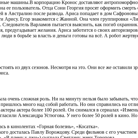
нные машины.В корпорацию Кронос доставляют антропоморфного 
она ее пользователь. Отца Сони Георгия просят оформить смерть
тей в Австралию после развода. Ариса попадает в дом Сафроновы
и Арису. Егор знакомится с Жанной. Она член группировки «Л
. Следователь Варламов пытается выяснить, как погиб охранник
я, предугадывает желания. Ариса заботится о своих авторизиро
люди в борьбе за власть и деньги готовы на всё. А робот жертву
остоять из двух сезонов. Несмотря на это. Они все же оставили 
иса.
а очень сложная роль. Ни на минуту нельзя было забывать, что
 пришлось много над собой работать. Но они справились на отли
 актеры актера более 100 ролей. Он снимался в сериалах «Измен
гласили Александра Устюгова. У него более 50 ролей в кино. Н
ь в кинолентах «Горная болезнь», «Косатка».
ого досталась Павлу Ворожцову. Среди фильмов с его участием 
, «В плену у лжи») сыграла Светлану, жену Торопова.