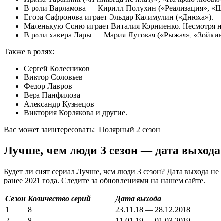
В роли Варламова — Кирилл Полухин («Реализация», «Ш
Егора Сафронова играет Эльдар Калимулин («Днюха»).
Маленькую Соню играет Виталия Корниенко. Несмотря на 
В роли хакера Лары — Мария Луговая («Рыжая», «Зойкин
Также в ролях:
Сергей Колесников
Виктор Соловьев
Федор Лавров
Вера Панфилова
Александр Кузнецов
Виктория Корлякова и другие.
Вас может заинтересовать:
Полярный 2 сезон
Лучше, чем люди 3 сезон — дата выхода
Будет ли снят сериал Лучше, чем люди 3 сезон? Дата выхода не
ранее 2021 года. Следите за обновлениями на нашем сайте.
Сезон
Количество серий
Дата выхода
1
8
23.11.18 — 28.12.2018
2
8
11.01.19 — 01.03.2019