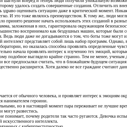
гии шагнули вперед и теперь люди получили уникальную возможн
торому удалось создать совершенные создания. Отличить их вн
ь здраво оценивать ситуацию даже в критический момент. Никак
гко. И это тоже являлось преимуществом. К тому же, люди могл
ло принято решение начать использовать этих созданий в разны
мма, заложенная в них, гарантировала окружающим безопасность
льшинство воспринимало как бездушных машин, которые были со
Ведь люди даже не догадываются о том, что боты тоже могут име
 интеллект представляет собой лишь набор программ. Однако, в
аборатории, но оказалась способна проявлять определенные чувс
тельно начала проявлять интерес к изучению тех эмоций, котор
тому подобное выглядело крайне странно. Тем не менее, ученым
и все предпосылки считать, что в ближайшем будущем ситуация 
ущественно расширится. Хотя далеко не все граждане считают д
ичается от обычного человека, и проявляет интерес к эмоциям о
ся нанимателем героини.
льными, но в настоящий момент пара переживает не лучшие вре
и могут развестись.
не понимает, почему родители так часто ругаются. Девочка исп
й искусственного интеллекта.
связанных с киберпреступностью.