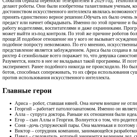
События сериала переносят телезрителей в 2029 год. Техноло
делают роботы. Они были изобретены талантливым ученым, ко
достоинством искусственного интеллекта являлась возможност
принять единственно верное решение.Обучать их было очень ле
предаст или начнет обкрадывать. Именно по этой причине и бы
работу водителями, воспитателями и даже охранниками. Програ
может выйти из-под контроля. По этой же причине роботов бо
проще.И подобное отношение ни у кого не вызывает осуждения. 
подобное попросту невозможно. По его мнению, искусственный
представление является заблуждением. Ариса была создана в л
рихтер 4 сезон
Больше всего поражает то, что девушка самостоя
Разумеется, никто в нее не вкладывал такой программы. И поэ
эксперимент. Ранее подобного никогда не происходило. Но был
ботов, способных сопереживать, то их сфера использования с
против использования искусственного интеллекта.
Главные герои
Ариса – робот, ставшая няней. Она ничем внешне не отл
Георгий – работает патологоанатомом. Именно он являет
Алла – супруга доктора. Раньше их отношения были идеа
Егор – сын Аллы и Георгия. Волнуется о том, что родител
Соня –дочь супружеской пары. Она маленькая и поэтому 
Виктор – сотрудник компании, занимающейся разработко
Павел – следователь, который занимается ведением дел, 