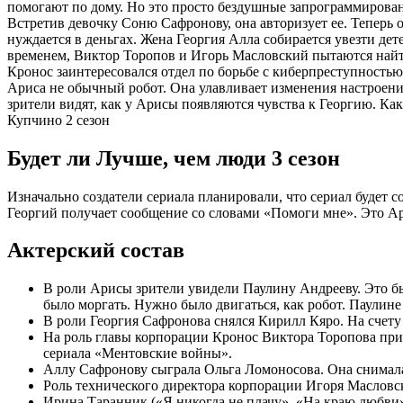
помогают по дому. Но это просто бездушные запрограммирова
Встретив девочку Соню Сафронову, она авторизует ее. Теперь 
нуждается в деньгах. Жена Георгия Алла собирается увезти де
временем, Виктор Торопов и Игорь Масловский пытаются найт
Кронос заинтересовался отдел по борьбе с киберпреступностью
Ариса не обычный робот. Она улавливает изменения настроени
зрители видят, как у Арисы появляются чувства к Георгию. Как 
Купчино 2 сезон
Будет ли Лучше, чем люди 3 сезон
Изначально создатели сериала планировали, что сериал будет с
Георгий получает сообщение со словами «Помоги мне». Это Ар
Актерский состав
В роли Арисы зрители увидели Паулину Андрееву. Это был
было моргать. Нужно было двигаться, как робот. Паулине
В роли Георгия Сафронова снялся Кирилл Кяро. На счету
На роль главы корпорации Кронос Виктора Торопова при
сериала «Ментовские войны».
Аллу Сафронову сыграла Ольга Ломоносова. Она снималас
Роль технического директора корпорации Игоря Масловск
Ирина Таранник («Я никогда не плачу», «На краю любви»