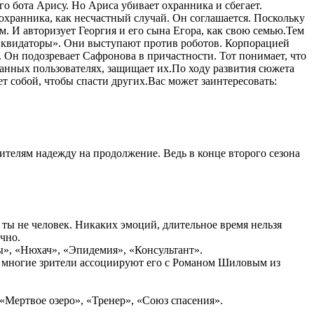
бота Арису. Но Ариса убивает охранника и сбегает.
 охранника, как несчастный случай. Он соглашается. Поскольку
м. И авторизует Георгия и его сына Егора, как свою семью.Тем
иквидаторы». Они выступают против роботов. Корпорацией
. Он подозревает Сафронова в причастности. Тот понимает, что
ванных пользователях, защищает их.По ходу развития сюжета
ет собой, чтобы спасти других.
Вас может заинтересовать:
зрителям надежду на продолжение. Ведь в конце второго сезона
 ты не человек. Никаких эмоций, длительное время нельзя
чно.
ы», «Нюхач», «Эпидемия», «Консультант».
о многие зрители ассоциируют его с Романом Шиловым из
«Мертвое озеро», «Тренер», «Союз спасения».