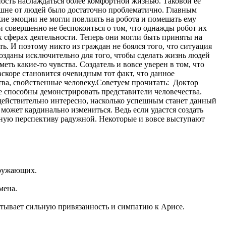
ость наслаждаться более комфортной жизнью. Таковой ее
ешне от людей было достаточно проблематично. Главным
ие эмоции не могли повлиять на робота и помешать ему
и совершенно не беспокоиться о том, что однажды робот их
х сферах деятельности. Теперь они могли быть приняты на
. И поэтому никто из граждан не боялся того, что ситуация
зданы исключительно для того, чтобы сделать жизнь людей
ть какие-то чувства. Создатель и вовсе уверен в том, что
скоре становится очевидным тот факт, что данное
тва, свойственные человеку.
Советуем прочитать:
Доктор
ые способны демонстрировать представители человечества.
 действительно интересно, насколько успешным станет данный
может кардинально измениться. Ведь если удастся создать
анную перспективу радужной. Некоторые и вовсе выступают
кружающих.
мена.
ытывает сильную привязанность и симпатию к Арисе.