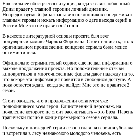
Еще сильнее обостряется ситуация, когда экс-возлюбленный
Дины крадет у главной героини личный дневник.
Непредсказуемый финал заставил поклонников сопереживать
главным героям и искать информацию о дате выхода серий в
России Мне это не нравится 2 сезон.
В качестве литературной основы проекта был взят
популярный комикс Чарльза Форсмана. Стоит написать, что в
оригинальном произведении концовка сериала была менее
оптимистичная.
Официально стриминговый сервис еще не дал информации о
выходе продолжения проекта. Но положительные отзывы
кинокритиков и многочисленные фанаты дают надежду на то,
что вскоре эта информация появится в свободном доступе. А
пока остается ждать, когда же выйдет Мне это не нравится 2
сезон.
Стоит ожидать, что в продолжении останутся уже
полюбившиеся всем герои. Единственный персонаж, на
появление которого не стоит рассчитывать – это Брэд. Парень
трагически погиб в конце премьерного сезона сериала.
Поскольку в последней серии сезона главная героиня убежала
и встретила в лесу незнакомого молодого человека, есть