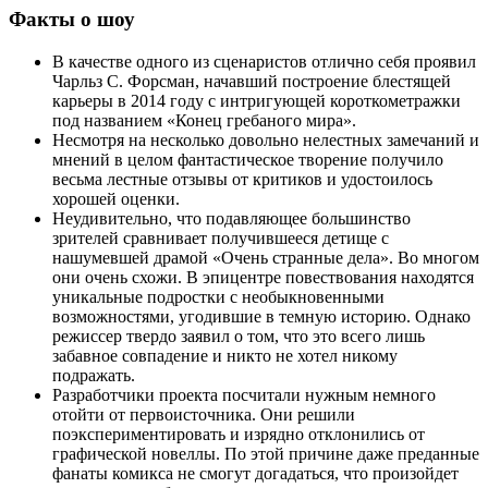
Факты о шоу
В качестве одного из сценаристов отлично себя проявил
Чарльз С. Форсман, начавший построение блестящей
карьеры в 2014 году с интригующей короткометражки
под названием «Конец гребаного мира».
Несмотря на несколько довольно нелестных замечаний и
мнений в целом фантастическое творение получило
весьма лестные отзывы от критиков и удостоилось
хорошей оценки.
Неудивительно, что подавляющее большинство
зрителей сравнивает получившееся детище с
нашумевшей драмой «Очень странные дела». Во многом
они очень схожи. В эпицентре повествования находятся
уникальные подростки с необыкновенными
возможностями, угодившие в темную историю. Однако
режиссер твердо заявил о том, что это всего лишь
забавное совпадение и никто не хотел никому
подражать.
Разработчики проекта посчитали нужным немного
отойти от первоисточника. Они решили
поэкспериментировать и изрядно отклонились от
графической новеллы. По этой причине даже преданные
фанаты комикса не смогут догадаться, что произойдет