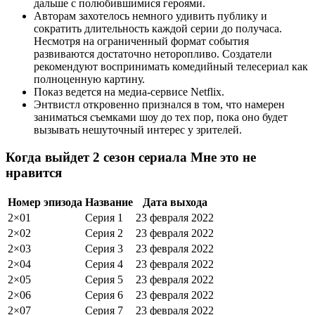
дальше с полюбившимися героями.
Авторам захотелось немного удивить публику и
сократить длительность каждой серии до получаса.
Несмотря на ограниченный формат события
развиваются достаточно неторопливо. Создатели
рекомендуют воспринимать комедийный телесериал как
полноценную картину.
Показ ведется на медиа-сервисе Netflix.
Энтвистл откровенно признался в том, что намерен
заниматься съемками шоу до тех пор, пока оно будет
вызывать нешуточный интерес у зрителей.
Когда выйдет 2 сезон сериала Мне это не
нравится
Номер эпизода
Название
Дата выхода
2×01
Серия 1
23 февраля 2022
2×02
Серия 2
23 февраля 2022
2×03
Серия 3
23 февраля 2022
2×04
Серия 4
23 февраля 2022
2×05
Серия 5
23 февраля 2022
2×06
Серия 6
23 февраля 2022
2×07
Серия 7
23 февраля 2022