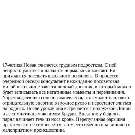
17-летняя Новак считается трудным подростком. С ней
непросто ужиться и наладить нормальный контакт. Ей
приходится посещать школьного психолога. В процессе
очередной беседы консультант неожиданно посоветовал
милой школьнице завести личный дневник, в который можно
будет записывать все негативные моменты и переживания.
Упрямая девчонка сильно сомневается, что сможет направить
отрицательную энергию в нужное русло и перестанет злиться
на родных. После уроков она встречается с подружкой Диной
и ее симпатичным женихом Брэдли. Внезапно у бедного
парня начинает течь из носа кровь. Перепуганная барышня
практически не сомневается в том, что именно она виновна в
малоприятном происшествии.