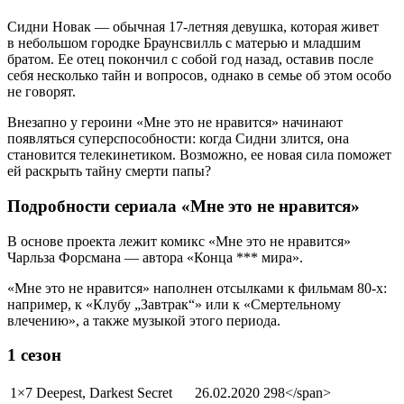
Сидни Новак — обычная 17-летняя девушка, которая живет
в небольшом городке Браунсвилль с матерью и младшим
братом. Ее отец покончил с собой год назад, оставив после
себя несколько тайн и вопросов, однако в семье об этом особо
не говорят.
Внезапно у героини «Мне это не нравится» начинают
появляться суперспособности: когда Сидни злится, она
становится телекинетиком. Возможно, ее новая сила поможет
ей раскрыть тайну смерти папы?
Подробности сериала «Мне это не нравится»
В основе проекта лежит комикс «Мне это не нравится»
Чарльза Форсмана — автора «Конца *** мира».
«Мне это не нравится» наполнен отсылками к фильмам 80-х:
например, к «Клубу „Завтрак“» или к «Смертельному
влечению», а также музыкой этого периода.
1 сезон
1×7
Deepest, Darkest Secret
26.02.2020
298</span>