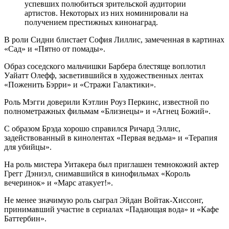
успевших полюбиться зрительской аудитории
артистов. Некоторых из них номинировали на
получением престижных кинонаград.
В роли Сидни блистает София Лиллис, замеченная в картинах
«Сад» и «Пятно от помады».
Образ соседского мальчишки Барбера блестяще воплотил
Уайатт Олефф, засветившийся в художественных лентах
«Поженить Бэрри» и «Стражи Галактики».
Роль Мэгги доверили Кэтлин Роуз Перкинс, известной по
полнометражных фильмам «Близнецы» и «Агнец Божий».
С образом Брэда хорошо справился Ричард Эллис,
задействованный в кинолентах «Первая ведьма» и «Терапия
для убийцы».
На роль мистера Уитакера был приглашен темнокожий актер
Грегг Дэниэл, снимавшийся в кинофильмах «Король
вечеринок» и «Марс атакует!».
Не менее значимую роль сыграл Эйдан Войтак-Хиссонг,
принимавший участие в сериалах «Падающая вода» и «Кафе
Баттербин».