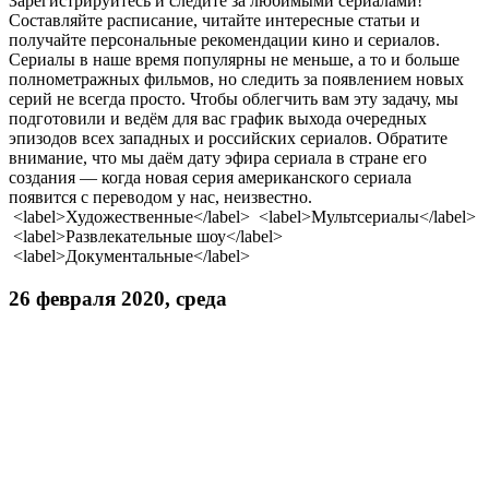
Зарегистрируйтесь и следите за любимыми сериалами!
Составляйте расписание, читайте интересные статьи и
получайте персональные рекомендации кино и сериалов.
Сериалы в наше время популярны не меньше, а то и больше
полнометражных фильмов, но следить за появлением новых
серий не всегда просто. Чтобы облегчить вам эту задачу, мы
подготовили и ведём для вас график выхода очередных
эпизодов всех западных и российских сериалов. Обратите
внимание, что мы даём дату эфира сериала в стране его
создания — когда новая серия американского сериала
появится с переводом у нас, неизвестно.
<label>Художественные</label> <label>Мультсериалы</label>
<label>Развлекательные шоу</label>
<label>Документальные</label>
26 февраля 2020, среда