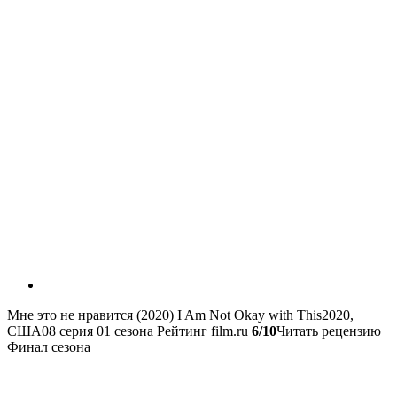
Мне это не нравится (2020)
I Am Not Okay with This
2020,
США
08 серия 01 сезона
Рейтинг film.ru
6/10
Читать рецензию
Финал сезона