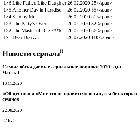
1×6
Like Father, Like Daughter
26.02.2020
25</span>
1×5
Another Day in Paradise
26.02.2020
55</span>
1×4
Stan by Me
26.02.2020
81</span>
1×3
The Party’s Over
26.02.2020
82</span>
1×2
The Master of One F**k
26.02.2020
66</span>
1×1
Dear Diary…
26.02.2020
110</span>
8
Новости сериала
Самые обсуждаемые сериальные новинки 2020 года.
Часть 1
18.11.2020
«Общество» и «Мне это не нравится» останутся без вторых
сезонов
22.08.2020
</div>