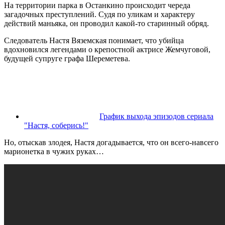
На территории парка в Останкино происходит череда
загадочных преступлений. Судя по уликам и характеру
действий маньяка, он проводил какой-то старинный обряд.
Следователь Настя Вяземская понимает, что убийца
вдохновился легендами о крепостной актрисе Жемчуговой,
будущей супруге графа Шереметева.
График выхода эпизодов сериала
"Настя, соберись!"
Но, отыскав злодея, Настя догадывается, что он всего-навсего
марионетка в чужих руках…