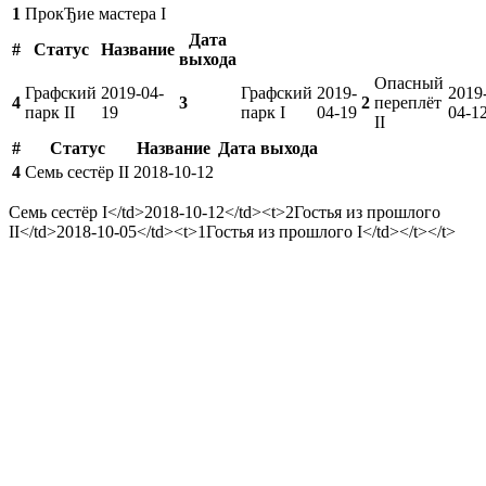
1
ПрокЂие мастера I
Дата
#
Статус
Название
выхода
Опасный
Графский
2019-04-
Графский
2019-
2019
4
3
2
переплёт
парк II
19
парк I
04-19
04-1
II
#
Статус
Название
Дата выхода
4
Семь сестёр II
2018-10-12
Семь сестёр I
</td>
2018-10-12
</td><t>2
Гостья из прошлого
II
</td>
2018-10-05
</td><t>1
Гостья из прошлого I
</td></t></t>