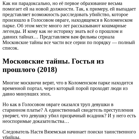
Как ни парадоксально, но её первое образование весьма
помогает ей на новой должности. Так, к примеру, ей выпадает
представляет возможность расследовать убийство, которое
произошло в Голосовом овраге, находящемся в Коломенском
парке. Об этом месте много лет рассказывают кошмарные
легенды. И кому как не историку знать всё о прошлом и
давних тайнах… Представляем вам фильмы сериала
Московские тайны все части все серии по порядку — полный
список.
Московские тайны. Гостья из
прошлого (2018)
Многие москвичи верят, что в Коломенском парке находится
временной портал, через который порой проходят люди из
давно минувших эпох.
Но как в Голосовом овраге оказался труп девушки в
старинном платье? А единственный свидетель преступления
уверяет, что девушку убил призрачный всадник? И у него есть
неоспоримые доказательства…
Следователь Настя Вяземская начинает поиски таинственного
убийцы.