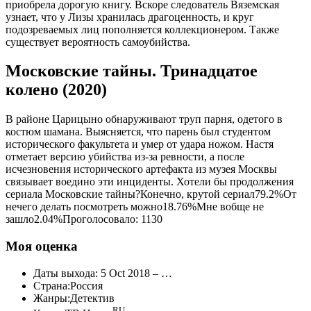
приобрела дорогую книгу. Вскоре следователь Вяземская
узнает, что у Лизы хранилась драгоценность, и круг
подозреваемых лиц пополняется коллекционером. Также
существует вероятность самоубийства.
Московские тайны. Тринадцатое
колено (2020)
В районе Царицыно обнаруживают труп парня, одетого в
костюм шамана. Выясняется, что парень был студентом
исторического факультета и умер от удара ножом. Настя
отметает версию убийства из-за ревности, а после
исчезновения исторического артефакта из музея Москвы
связывает воедино эти инциденты. Хотели бы продолжения
сериала Московские тайны?Конечно, крутой сериал79.2%От
нечего делать посмотреть можно18.76%Мне вобще не
зашло2.04%Проголосовало:
1130
Моя оценка
Даты выхода: 5 Oct 2018 – …
Страна:Россия
Жанры:Детектив
RU