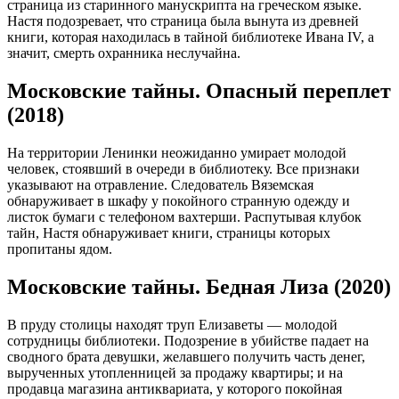
страница из старинного манускрипта на греческом языке.
Настя подозревает, что страница была вынута из древней
книги, которая находилась в тайной библиотеке Ивана IV, а
значит, смерть охранника неслучайна.
Московские тайны. Опасный переплет
(2018)
На территории Ленинки неожиданно умирает молодой
человек, стоявший в очереди в библиотеку. Все признаки
указывают на отравление. Следователь Вяземская
обнаруживает в шкафу у покойного странную одежду и
листок бумаги с телефоном вахтерши. Распутывая клубок
тайн, Настя обнаруживает книги, страницы которых
пропитаны ядом.
Московские тайны. Бедная Лиза (2020)
В пруду столицы находят труп Елизаветы — молодой
сотрудницы библиотеки. Подозрение в убийстве падает на
сводного брата девушки, желавшего получить часть денег,
вырученных утопленницей за продажу квартиры; и на
продавца магазина антиквариата, у которого покойная