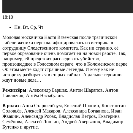
18:10
Пн, Вт, Ср, Чт
Молодая москвичка Настя Вяземская после трагической
гибели жениха переквалифицировалась из историка в
сотрудницу Следственного комитета. Как ни странно, её
первое образование очень помогает ей на новой работе. Так,
например, ей предстоит расследовать убийство,
произошедшее в Голосовом овраге, что в Коломенском парке.
Об этом месте ходят страшные легенды. И кому как не
историку разбираться в старых тайнах. А дальше героиню
ждут новые дела…
Режиссёры
: Александр Баршак, Антон Шарапов, Антон
Павлючик, Артём Насыбулин.
В ролях
: Анна Старшенбаум, Евгений Пронин, Константин
Соловьёв, Алексей Макаров, Александра Богданова, Иван
Жвакин, Александр Робак, Владислав Ветров, Екатерина
Семёнова, Алексей Лонгин, Андрей Аверьянов, Владимир
Бутенко и другие.