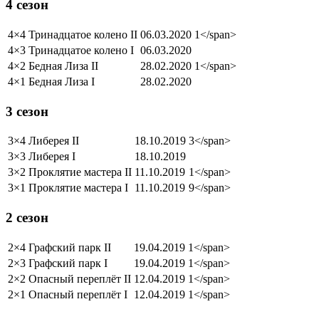
4 сезон
4×4
Тринадцатое колено II
06.03.2020
1</span>
4×3
Тринадцатое колено I
06.03.2020
4×2
Бедная Лиза II
28.02.2020
1</span>
4×1
Бедная Лиза I
28.02.2020
3 сезон
3×4
Либерея II
18.10.2019
3</span>
3×3
Либерея I
18.10.2019
3×2
Проклятие мастера II
11.10.2019
1</span>
3×1
Проклятие мастера I
11.10.2019
9</span>
2 сезон
2×4
Графский парк II
19.04.2019
1</span>
2×3
Графский парк I
19.04.2019
1</span>
2×2
Опасный переплёт II
12.04.2019
1</span>
2×1
Опасный переплёт I
12.04.2019
1</span>