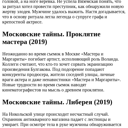
головой, а на ноге веревка. Не успела Вяземская понять, что
за ритуал хотел провести преступник, как обнаружили новую
жертву злодея. Мужчине удалось выжить. Настя догадывается,
что в основу ритуала легла легенда о супруге графа и
крепостной актрисе.
Московские тайны. Проклятие
мастера (2019)
Неожиданно во время съемок в Москве «Мастера и
Маргариты» погибает артист, исполняющий роль Воланда.
Коллеги считают, что кто-то хочет сорвать экранизацию
произведения Булгакова. Под подозрение попадают
конкуренты продюсера, жители соседней улицы, личные
враги актера и даже ненавистники «Мастера и Маргариты».
Новые трудности во время съемок наводят
кинематографистов на мысль о древнем проклятии.
Московские тайны. Либерея (2019)
На Никольской улице происходит несчастный случай.
Охранник антикварного магазина падает с лестницы и
умирает. При осмотре тела в руке мужчины обнаруживается