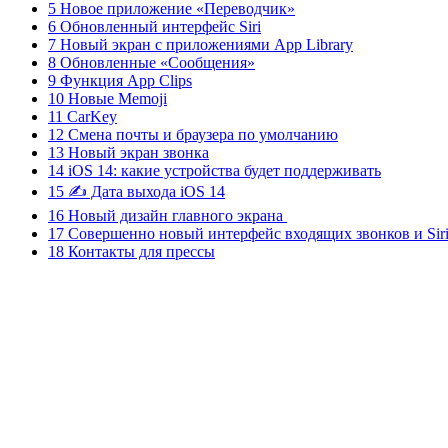
5 Новое приложение «Переводчик»
6 Обновленный интерфейс Siri
7 Новый экран с приложениями App Library
8 Обновленные «Сообщения»
9 Функция App Clips
10 Новые Memoji
11 CarKey
12 Смена почты и браузера по умолчанию
13 Новый экран звонка
14 iOS 14: какие устройства будет поддерживать
15 ✍️ Дата выхода iOS 14
16 Новый дизайн главного экрана
17 Совершенно новый интерфейс входящих звонков и Sir
18 Контакты для прессы