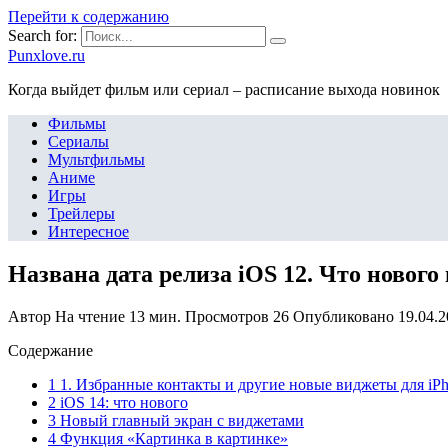
Перейти к содержанию
Search for:
Punxlove.ru
Когда выйдет фильм или сериал – расписание выхода новинок
Фильмы
Сериалы
Мультфильмы
Аниме
Игры
Трейлеры
Интересное
Названа дата релиза iOS 12. Что новог
Автор
На чтение
13 мин.
Просмотров
26
Опубликовано
19.04.
Содержание
1 1. Избранные контакты и другие новые виджеты для iP
2 iOS 14: что нового
3 Новый главный экран с виджетами
4 Функция «Картинка в картинке»