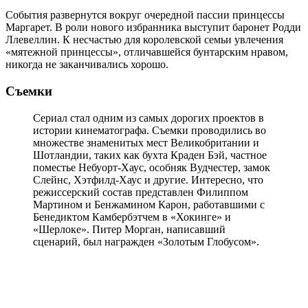
События развернутся вокруг очередной пассии принцессы
Маргарет. В роли нового избранника выступит баронет Родди
Ллевеллин. К несчастью для королевской семьи увлечения
«мятежной принцессы», отличавшейся бунтарским нравом,
никогда не заканчивались хорошо.
Съемки
Сериал стал одним из самых дорогих проектов в
истории кинематографа. Съемки проводились во
множестве знаменитых мест Великобритании и
Шотландии, таких как бухта Краден Бэй, частное
поместье Небуорт-Хаус, особняк Вудчестер, замок
Слейнс, Хэтфилд-Хаус и другие. Интересно, что
режиссерский состав представлен Филиппом
Мартином и Бенжамином Карон, работавшими с
Бенедиктом Камбербэтчем в «Хокинге» и
«Шерлоке». Питер Морган, написавший
сценарий, был награжден «Золотым Глобусом».