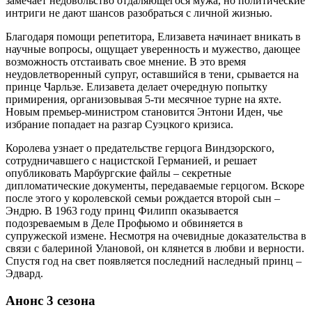
замечает недовольство отдаляющегося мужа, но политические
интриги не дают шансов разобраться с личной жизнью.
Благодаря помощи репетитора, Елизавета начинает вникать в
научные вопросы, ощущает уверенность и мужество, дающее
возможность отстаивать свое мнение. В это время
неудовлетворенный супруг, оставшийся в тени, срывается на
принце Чарльзе. Елизавета делает очередную попытку
примирения, организовывая 5-ти месячное турне на яхте.
Новым премьер-министром становится Энтони Иден, чье
избрание попадает на разгар Суэцкого кризиса.
Королева узнает о предательстве герцога Виндзорского,
сотрудничавшего с нацистской Германией, и решает
опубликовать Марбургские файлы – секретные
дипломатические документы, передаваемые герцогом. Вскоре
после этого у королевской семьи рождается второй сын –
Эндрю. В 1963 году принц Филипп оказывается
подозреваемым в Деле Профьюмо и обвиняется в
супружеской измене. Несмотря на очевидные доказательства в
связи с балериной Улановой, он клянется в любви и верности.
Спустя год на свет появляется последний наследный принц –
Эдвард.
Анонс 3 сезона