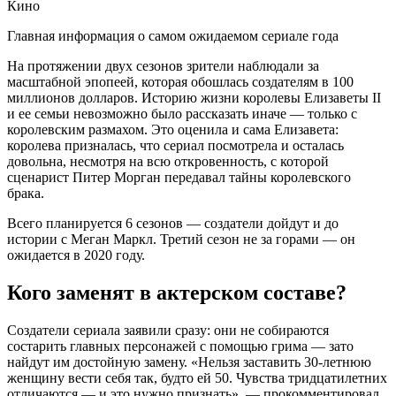
Кино
Главная информация о самом ожидаемом сериале года
На протяжении двух сезонов зрители наблюдали за
масштабной эпопеей, которая обошлась создателям в 100
миллионов долларов. Историю жизни королевы Елизаветы II
и ее семьи невозможно было рассказать иначе — только с
королевским размахом. Это оценила и сама Елизавета:
королева призналась, что сериал посмотрела и осталась
довольна, несмотря на всю откровенность, с которой
сценарист Питер Морган передавал тайны королевского
брака.
Всего планируется 6 сезонов — создатели дойдут и до
истории с Меган Маркл. Третий сезон не за горами — он
ожидается в 2020 году.
Кого заменят в актерском составе?
Создатели сериала заявили сразу: они не собираются
состарить главных персонажей с помощью грима — зато
найдут им достойную замену. «Нельзя заставить 30-летнюю
женщину вести себя так, будто ей 50. Чувства тридцатилетних
отличаются — и это нужно признать», — прокомментировал