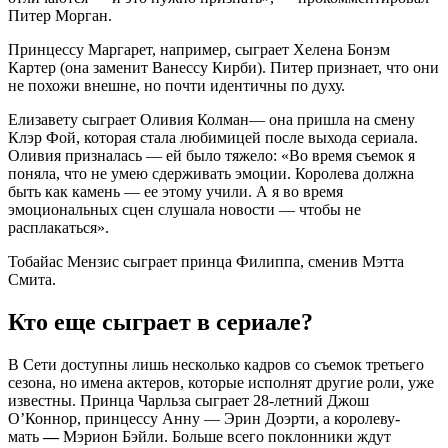
Питер Морган.
Принцессу Маргарет, например, сыграет Хелена Бонэм
Картер (она заменит Ванессу Кирби). Питер признает, что они
не похожи внешне, но почти идентичны по духу.
Елизавету сыграет Оливия Колман— она пришла на смену
Клэр Фой, которая стала любимицей после выхода сериала.
Оливия призналась — ей было тяжело: «Во время съемок я
поняла, что не умею сдерживать эмоции. Королева должна
быть как камень — ее этому учили. А я во время
эмоциональных сцен слушала новости — чтобы не
расплакаться».
Тобайас Мензис сыграет принца Филиппа, сменив Мэтта
Смита.
Кто еще сыграет в сериале?
В Сети доступны лишь несколько кадров со съемок третьего
сезона, но имена актеров, которые исполнят другие роли, уже
известны. Принца Чарльза сыграет 28-летний Джош
О’Коннор, принцессу Анну — Эрин Доэрти, а королеву-
мать
—
Мэрион Бэйли. Больше всего поклонники ждут