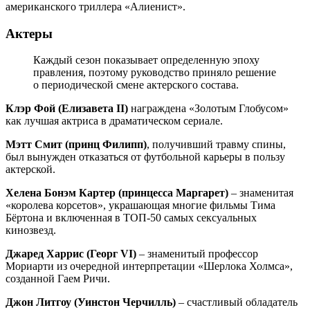
американского триллера «Алиенист».
Актеры
Каждый сезон показывает определенную эпоху
правления, поэтому руководство приняло решение
о периодической смене актерского состава.
Клэр Фой (Елизавета II)
награждена «Золотым Глобусом»
как лучшая актриса в драматическом сериале.
Мэтт Смит (принц Филипп)
, получивший травму спины,
был вынужден отказаться от футбольной карьеры в пользу
актерской.
Хелена Бонэм Картер (принцесса Маргарет)
– знаменитая
«королева корсетов», украшающая многие фильмы Тима
Бёртона и включенная в ТОП-50 самых сексуальных
кинозвезд.
Джаред Харрис (Георг VI)
– знаменитый профессор
Мориарти из очередной интерпретации «Шерлока Холмса»,
созданной Гаем Ричи.
Джон Литгоу (Уинстон Черчилль)
– счастливый обладатель