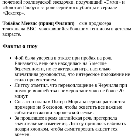
почетной голливудской звездочки, получивший «Эмми» и
«Золотой Глобус» за роль серийного убийцы в сериале
«Декстер».
Тобайас Мензис (принц Филипп)
– сын продюсера
телеканала BBС, увлекавшийся большим теннисом в детском
возрасте.
Факты о шоу
Фой была уверена в отказе при пробах на роль
Елизаветы, ведь она находилась на 5 месяце
беременности, но ее актерская игра настолько
впечатлила руководство, что интересное положение не
стало препятствием.
Литгоу отметил, что перевоплощение в Черчилля при
помощи волшебства гримеров занимало не более 20
минут.
Согласно планам Питера Моргана сериал растянется
примерно на 6 сезонов, чтобы осветить все важные
события из жизни королевской семьи.
За прошедшее время английская речь претерпела
значительные изменения, Литгоу пришлось набивать
ноздри хлопком, чтобы сымитировать акцент тех
времен.