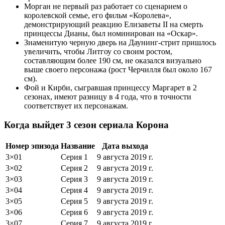
Морган не первый раз работает со сценарием о
королевской семье, его фильм «Королева»,
демонстрирующий реакцию Елизаветы II на смерть
принцессы Дианы, был номинирован на «Оскар».
Знаменитую черную дверь на Даунинг-стрит пришлось
увеличить, чтобы Литгоу со своим ростом,
составляющим более 190 см, не оказался визуально
выше своего персонажа (рост Черчилля был около 167
см).
Фой и Кирби, сыгравшая принцессу Маргарет в 2
сезонах, имеют разницу в 4 года, что в точности
соответствует их персонажам.
Когда выйдет 3 сезон сериала Корона
Номер эпизода
Название
Дата выхода
3×01
Серия 1
9 августа 2019 г.
3×02
Серия 2
9 августа 2019 г.
3×03
Серия 3
9 августа 2019 г.
3×04
Серия 4
9 августа 2019 г.
3×05
Серия 5
9 августа 2019 г.
3×06
Серия 6
9 августа 2019 г.
3×07
Серия 7
9 августа 2019 г.