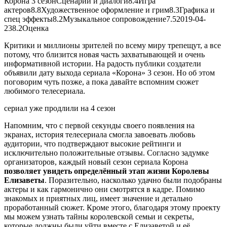
Корона 3 сезон
Сценарий и диалоги
8.4
Игра
актеров
8.8
Художественное оформление и грим
8.3
Графика и
спец эффекты
8.2
Музыкальное сопровождение
7.5
2019-04-
23
8.2
Оценка
Критики и миллионы зрителей по всему миру трепещут, а все
потому, что близится новая часть захватывающей и очень
информативной истории. На радость публики создатели
объявили дату выхода сериала «Корона» 3 сезон. Но об этом
поговорим чуть позже, а пока давайте вспомним сюжет
любимого телесериала.
сериал уже
продлили на 4 сезон
Напомним, что с первой секунды своего появления на
экранах, история телесериала смогла завоевать любовь
аудитории, что подтверждают высокие рейтинги и
исключительно положительные отзывы. Согласно задумке
организаторов, каждый новый сезон сериала Корона
позволяет увидеть определённый этап жизни Королевы
Елизаветы
. Поразительно, насколько удачно были подобраны
актеры и как гармонично они смотрятся в кадре. Помимо
знакомых и приятных лиц, имеет значение и детально
проработанный сюжет. Кроме этого, благодаря этому проекту
мы можем узнать тайны королевской семьи и секреты,
которые должны были уйти вместе с Елизаветой и её