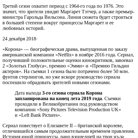
Третий сезон охватит период с 1964-го года по 1976. Это
значит, что зрители увидят Маргарет Тэтчер, а также премьер-
министра Гарольда Вильсона. Линия сюжета будет строиться
в большей степени вокруг принцессы Маргарет и ее
любовных историй.
24 декабря 2018
·
«Корона» — биографическая драма, выпущенная по заказу
американской компании «Netflix» в ноябре 2016 года. Сериал,
получивший положительные оценки кинокритиков, завоевал
2 «Золотых Глобуса», премию «Эмми» и «Премию Гильдии
актеров». На съемки 1 сезона было потрачено более 50 млн.
фунтов стерлингов, но уже вскоре руководство сериала
поспешило обрадовать зрителей новыми сезонами.
Дата выхода
3-го сезона сериала Корона
запланирована на конец лета 2019 года
. Съемки
проходили в Великобритании под руководством
компании «Sony Pictures Television Production UK»
и «Left Bank Pictures».
Сериал повествует о Елизавете II – британской королеве,
отличившейся самым продолжительным временем правления.
История юной принцессы, рано взошедшей на трон из-за