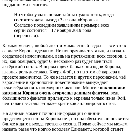
подданными в могилу.
Но чтобы узнать новые тайны нужно знать, когда
состоится дата выхода 3 сезона «Короны».
Согласно последним заявлениям премьера всех
серий состоится –
17 ноября 2019 года
(
перенесли
)
.
Каждая мелочь, любой жест и мимолетный вздох — все это в
сериале Корона идеально. Не поворачивается язык, и назвать
создателей нелогичными, ведь на протяжении всех сезонов, а
их, как обещают, будет 6, несколько раз будет меняться
актёрский состав. В первых двух блоках эпизодов Короны,
главная роль досталась Клерк Фой, но на этом её карьера в
проекте закончится. То же касается и других персонажей, чьё
взросление в хронологии повествование вынуждает
режиссёра менять популярных актеров. Многие
поклонники
картины Корона очень огорчены данным фактом
, ведь
большинство фанатов прильнуло к экранам только из-за Фой,
чей талант заставляет даже критиков аплодировать стоя.
На данный момент точной информации о линии
предстоящего сезона Короны нет, но она обязательно появится
ближе к дате выхода третьего сезона. Прямо сейчас мы можем
назвать разве что новую королеву Елизавету, которой станет