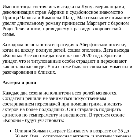
Именно тогда состоялись высадка на Луну американцами,
деколонизация стран Африки и судьбоносное знакомство
Принца Чарльза и Камиллы Шанд. Максимальное внимание
уделят длительному роману принцессы Маргарет с бароном
Роди Левелинном, приведшему к разводу в королевской
семье.
За кадром не останется и трагедия в Аберфанском поселке,
когда на школу, полную детей, сошел оползень. Дата выхода
«Корона» 3 сезон ожидается в начале 2020 года. Зрители
увидят, что и титулованные особы страдают и переживают
как остальные люди. У них тоже бывают сложные моменты и
разочарования в близких.
Актеры и роли
Каждые два сезона исполнители всех ролей меняются.
Создатели решили не заниматься искусственным
состариванием персонажей при помощи грима, а менять
актеров на более подходящих. Они старались подбирать
артистов по темпераменту и внешности. В третьем сезоне
«Короны» будут участвовать:
Оливия Колман сыграет Елизавету в возрасте от 35 до
50 лет. Она – оскароносная актриса, и зрители уверены,