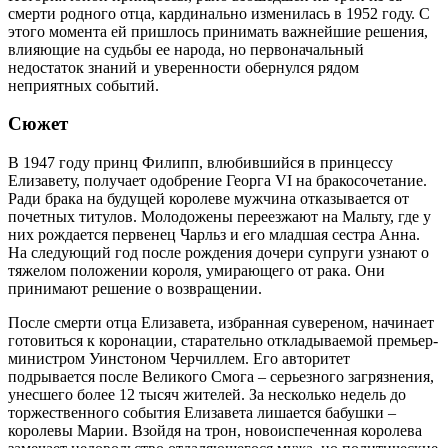
смерти родного отца, кардинально изменилась в 1952 году. С
этого момента ей пришлось принимать важнейшие решения,
влияющие на судьбы ее народа, но первоначальный
недостаток знаний и уверенности обернулся рядом
неприятных событий.
Сюжет
В 1947 году принц Филипп, влюбившийся в принцессу
Елизавету, получает одобрение Георга VI на бракосочетание.
Ради брака на будущей королеве мужчина отказывается от
почетных титулов. Молодожены переезжают на Мальту, где у
них рождается первенец Чарльз и его младшая сестра Анна.
На следующий год после рождения дочери супруги узнают о
тяжелом положении короля, умирающего от рака. Они
принимают решение о возвращении.
После смерти отца Елизавета, избранная сувереном, начинает
готовиться к коронации, старательно откладываемой премьер-
министром Уинстоном Черчиллем. Его авторитет
подрывается после Великого Смога – серьезного загрязнения,
унесшего более 12 тысяч жителей. За несколько недель до
торжественного события Елизавета лишается бабушки –
королевы Марии. Взойдя на трон, новоиспеченная королева